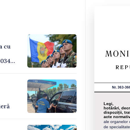
a cu
034,
Nr. 363-36
-
Legi,
ieră
hotărâri, decr
dispoziții, tra
acte normati
ale organelor 
de specialitate