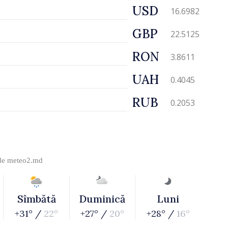
USD
16.6982
GBP
22.5125
RON
3.8611
UAH
0.4045
RUB
0.2053
 de
meteo2.md
Sîmbătă
Duminică
Luni
+31° /
22°
+27° /
20°
+28° /
16°