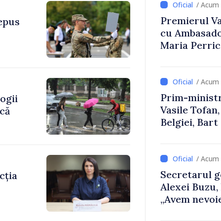
/ Acum 
Premierul Vas
depus
cu Ambasador
Maria Perri
/ Acum 
Prim-ministr
ogii
Vasile Tofan,
ică
Belgiei, Bar
despre parcu
Republicii M
/ Acum 
Secretarul g
cția
Alexei Buzu,
„Avem nevoie
dumneavoast