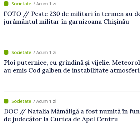
/ Acum 1 zi
FOTO // Peste 230 de militari în termen au 
jurământul militar în garnizoana Chișinău
/ Acum 1 zi
Ploi puternice, cu grindină și vijelie. Meteorol
au emis Cod galben de instabilitate atmosfer
/ Acum 1 zi
DOC // Natalia Mămăligă a fost numită în fun
de judecător la Curtea de Apel Centru