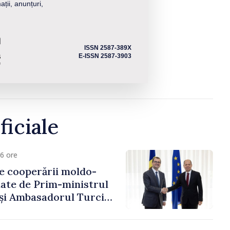
ații, anunțuri,
ISSN 2587-389X
E-ISSN 2587-3903
ficiale
6 ore
e cooperării moldo-
tate de Prim-ministrul
 și Ambasadorul Turciei,
fa Sertel