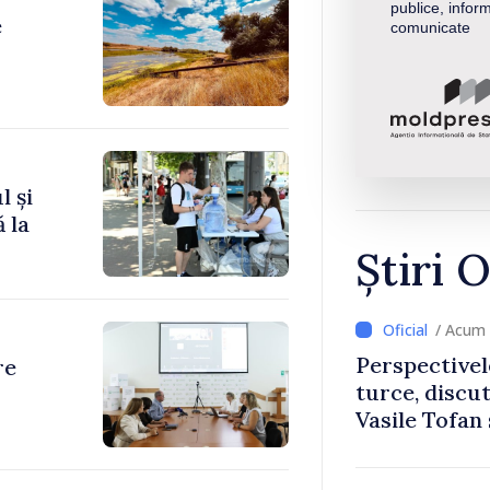
publice, inform
e
comunicate
l și
 la
Știri O
/ Acum 
Perspectivel
re
turce, discu
Vasile Tofan
Uygar Musta