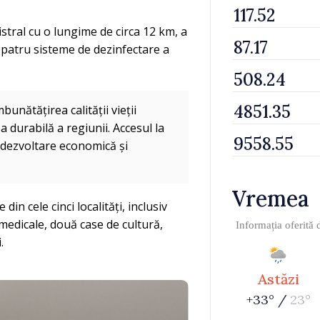
tral cu o lungime de circa 12 km, a
a patru sisteme de dezinfectare a
unătățirea calității vieții
ea durabilă a regiunii. Accesul la
 dezvoltare economică și
Vremea
din cele cinci localități, inclusiv
ii medicale, două case de cultură,
Informația oferită
.
Astăzi
+33° /
23°