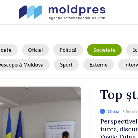
Toate
Oficial
Politică
Societate
Ec
escoperă Moldova
Sport
Externe
Interv
Top șt
/ Acum 
a, în prima
Perspectivel
at
turce, discu
pă 2022
Vasile Tofan