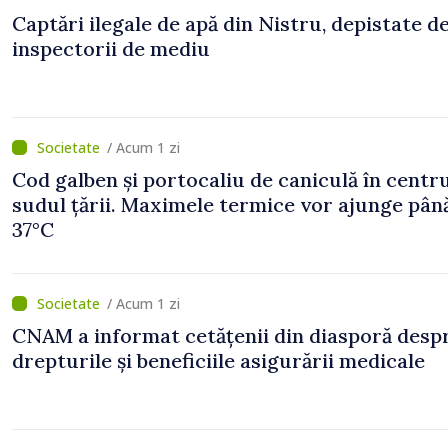
Captări ilegale de apă din Nistru, depistate d
inspectorii de mediu
/ Acum 1 zi
Cod galben și portocaliu de caniculă în centru
sudul țării. Maximele termice vor ajunge până
37°C
/ Acum 1 zi
CNAM a informat cetățenii din diasporă desp
drepturile și beneficiile asigurării medicale