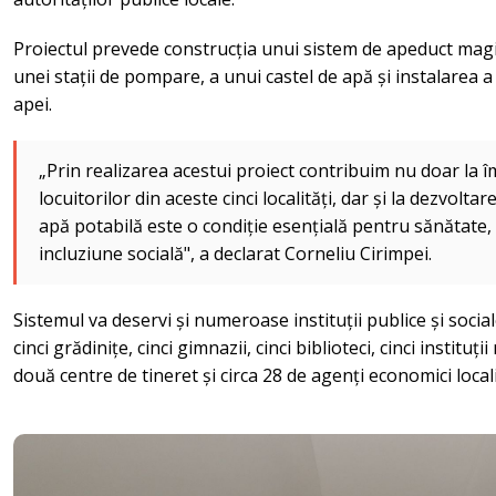
Proiectul prevede construcția unui sistem de apeduct magis
unei stații de pompare, a unui castel de apă și instalarea 
apei.
„Prin realizarea acestui proiect contribuim nu doar la îmb
locuitorilor din aceste cinci localități, dar și la dezvoltar
apă potabilă este o condiție esențială pentru sănătate,
incluziune socială", a declarat Corneliu Cirimpei.
Sistemul va deservi și numeroase instituții publice și sociale 
cinci grădinițe, cinci gimnazii, cinci biblioteci, cinci instituț
două centre de tineret și circa 28 de agenți economici locali