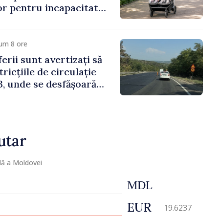
lor pentru incapacitate
e muncă
um 8 ore
erii sunt avertizați să
ricțiile de circulație
, unde se desfășoară
parație
utar
lă a Moldovei
MDL
EUR
19.6237