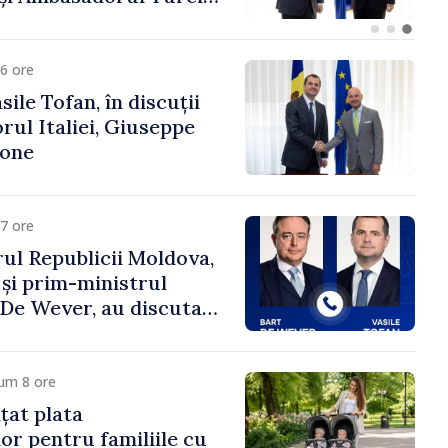
fa Sertel
6 ore
ile Tofan, în discuții
ul Italiei, Giuseppe
cone
7 ore
ul Republicii Moldova,
 și prim-ministrul
t De Wever, au discutat
rsul european al
oldova.
um 8 ore
țat plata
or pentru familiile cu