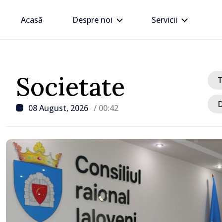
Acasă
Despre noi
Servicii
Societate
D
08 August, 2026
/ 00:42
/ Acum 4 ore
Zelenski a ajuns în Serbi
sa vizită în acest stat ali
tradițional al Rusiei du