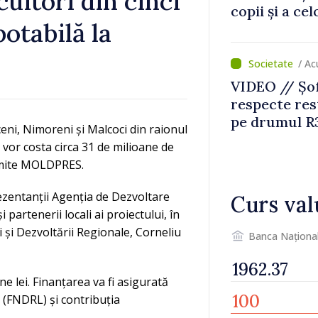
cuitori din cinci
copii și a ce
potabilă la
temporară d
/ Ac
VIDEO // Șof
respecte rest
pe drumul R3
ceni, Nimoreni și Malcoci din raionul
lucrări de re
e vor costa circa 31 de milioane de
ansmite MOLDPRES.
ezentanții Agenția de Dezvoltare
Curs val
partenerii locali ai proiectului, în
i și Dezvoltării Regionale, Corneliu
Banca Naționa
ne lei. Finanțarea va fi asigurată
 (FNDRL) și contribuția