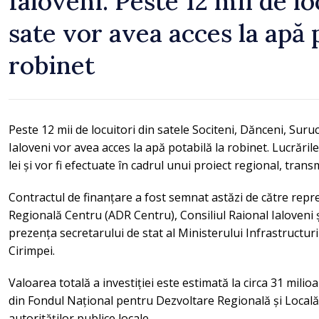
Ialoveni. Peste 12 mii de lo
sate vor avea acces la apă 
robinet
Peste 12 mii de locuitori din satele Sociteni, Dănceni, Suru
Ialoveni vor avea acces la apă potabilă la robinet. Lucrăril
lei și vor fi efectuate în cadrul unui proiect regional, tr
Contractul de finanțare a fost semnat astăzi de către repr
Regională Centru (ADR Centru), Consiliul Raional Ialoveni și 
prezența secretarului de stat al Ministerului Infrastructuri
Cirimpei.
Valoarea totală a investiției este estimată la circa 31 milioa
din Fondul Național pentru Dezvoltare Regională și Locală
autorităților publice locale.