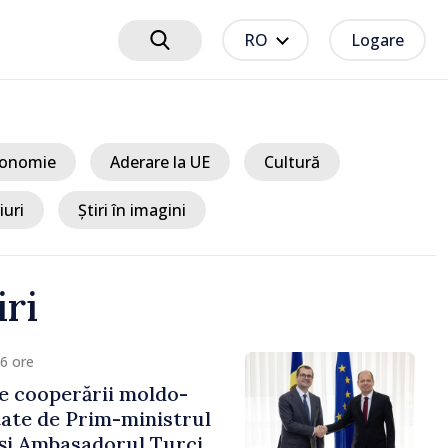
RO
Logare
onomie
Aderare la UE
Cultură
iuri
Știri în imagini
iri
6 ore
e cooperării moldo-
tate de Prim-ministrul
 și Ambasadorul Turciei,