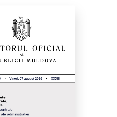
6
Vineri, 07 august 2026
XXXIII
ete,
tate,
ve
centrale
 ale administrației