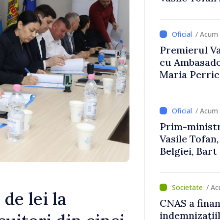
Uygar Musta
/ Acum 
Premierul Vas
cu Ambasador
Maria Perri
/ Acum 
Prim-ministr
Vasile Tofan,
Belgiei, Bar
despre parcu
Republicii M
/ Ac
de lei la
CNAS a finan
indemnizațiil