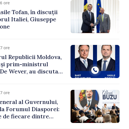
6 ore
ile Tofan, în discuții
ul Italiei, Giuseppe
cone
7 ore
ul Republicii Moldova,
 și prim-ministrul
t De Wever, au discutat
rsul european al
oldova.
7 ore
eneral al Guvernului,
 la Forumul Diasporei:
 de fiecare dintre
ră pentru a construi