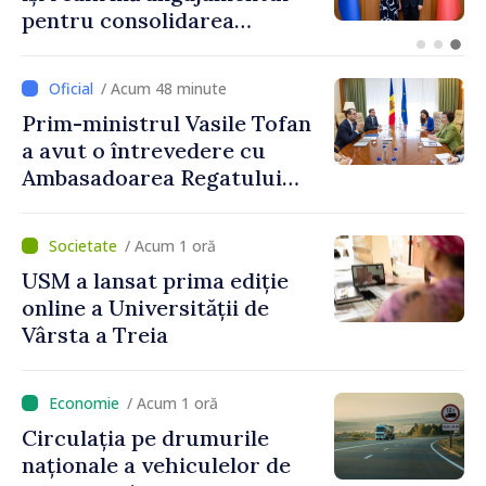
circulație în contextul
intensificării traficului din
perioada concediilor
/ Acum 48 minute
Prim-ministrul Vasile Tofan
a avut o întrevedere cu
Ambasadoarea Regatului
Unit al Marii Britanii și
Irlandei de Nord, Fern
/ Acum 1 oră
Horine
USM a lansat prima ediție
online a Universității de
Vârsta a Treia
/ Acum 1 oră
Circulația pe drumurile
naționale a vehiculelor de