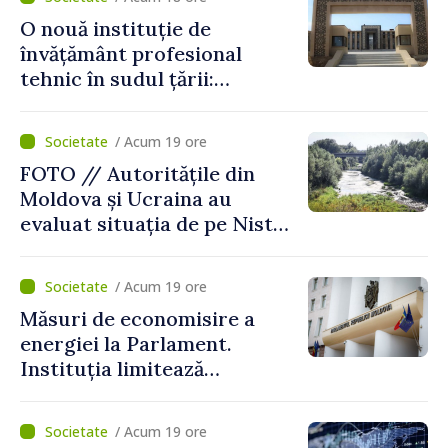
de lei
O nouă instituție de
învățământ profesional
tehnic în sudul țării:
Guvernul a aprobat
înființarea Colegiului moldo-
/ Acum 19 ore
turc la Comrat
FOTO // Autoritățile din
Moldova și Ucraina au
evaluat situația de pe Nistru
și pregătesc măsuri pentru
diminuarea riscurilor
/ Acum 19 ore
Măsuri de economisire a
energiei la Parlament.
Instituția limitează
consumul de electricitate și
apă caldă
/ Acum 19 ore