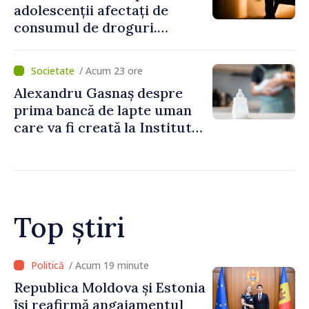
adolescenții afectați de
consumul de droguri.
Ministerul Sănătății
pregătește servicii dedicate
/ Acum 23 ore
Alexandru Gasnaș despre
prima bancă de lapte uman
care va fi creată la Institutul
Mamei și Copilului: „Poate
salva vieți”
Top știri
/ Acum 13 minute
Poliția îndeamnă șoferii să
respecte regulile de