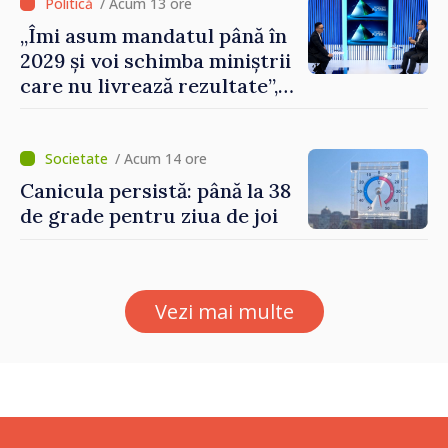
/ Acum 13 ore
„Îmi asum mandatul până în
2029 și voi schimba miniștrii
care nu livrează rezultate”,
declară premierul Vasile
Tofan
/ Acum 14 ore
Canicula persistă: până la 38
de grade pentru ziua de joi
Vezi mai multe