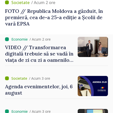
/ Acum 2 ore
FOTO // Republica Moldova a găzduit, în
premieră, cea de-a 25-a ediție a Școlii de
vară EPSA
/ Acum 2 ore
VIDEO // Transformarea
digitală trebuie să se vadă în
viața de zi cu zi a oamenilor
și în modul în care
funcționează economia:
premierul Vasile Tofan, în
/ Acum 3 ore
vizită la AGE
Agenda evenimentelor, joi, 6
august
/ Acum 3 ore