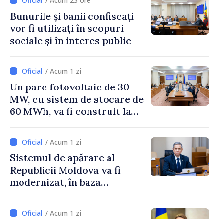
/ Acum 23 ore
Horine
Bunurile și banii confiscați
vor fi utilizați în scopuri
sociale și în interes public
/ Acum 1 zi
Un parc fotovoltaic de 30
MW, cu sistem de stocare de
60 MWh, va fi construit la
Vadul lui Vodă
/ Acum 1 zi
Sistemul de apărare al
Republicii Moldova va fi
modernizat, în baza
Programului de
implementare a Strategiei
/ Acum 1 zi
Naționale de Apărare