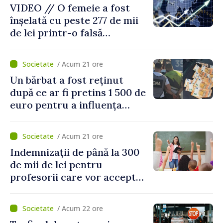
VIDEO // O femeie a fost
înșelată cu peste 277 de mii
de lei printr-o falsă
platformă de investiții online
/ Acum 21 ore
Un bărbat a fost reținut
după ce ar fi pretins 1 500 de
euro pentru a influența
polițiștii
/ Acum 21 ore
Indemnizații de până la 300
de mii de lei pentru
profesorii care vor accepta
să meargă să activeze în alte
școli, după reorganizarea
/ Acum 22 ore
instituțiilor