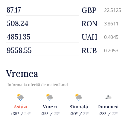
GBP
22.5125
RON
3.8611
UAH
0.4045
RUB
0.2053
Vremea
Informația oferită de
meteo2.md
Astăzi
Vineri
Sîmbătă
Duminică
+35° /
24°
+35° /
23°
+30° /
21°
+28° /
22°