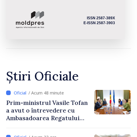
ISSN 2587-389X
E-ISSN 2587-3903
Știri Oficiale
/ Acum 48 minute
Prim-ministrul Vasile Tofan
a avut o întrevedere cu
Ambasadoarea Regatului
Unit al Marii Britanii și
Irlandei de Nord, Fern