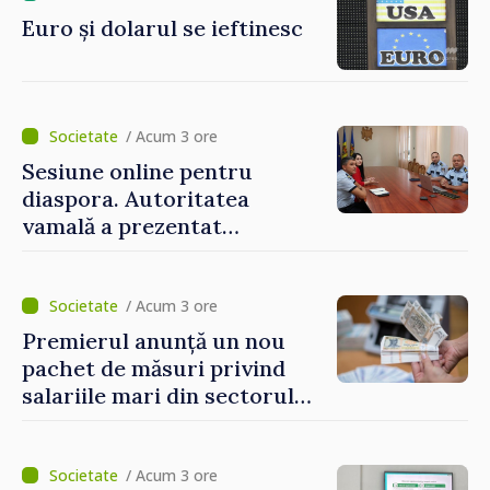
Euro și dolarul se ieftinesc
/ Acum 3 ore
Sesiune online pentru
diaspora. Autoritatea
vamală a prezentat
facilitățile oferite la
revenirea în țară
/ Acum 3 ore
Premierul anunță un nou
pachet de măsuri privind
salariile mari din sectorul
public
/ Acum 3 ore