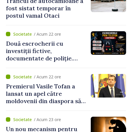
Traficul de autocamioane a
fost sistat temporar în
postul vamal Otaci
/ Acum 22 ore
Două escrocherii cu
investiții fictive,
documentate de poliție.
Prejudiciul depășește un
milion de lei
/ Acum 22 ore
Premierul Vasile Tofan a
lansat un apel către
moldovenii din diaspora să
se implice în susținerea
proiectelor de dezvoltare
/ Acum 23 ore
ale Republicii Moldova
Un nou mecanism pentru