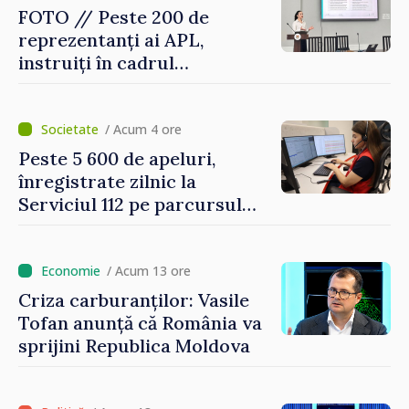
FOTO // Peste 200 de
reprezentanți ai APL,
instruiți în cadrul
Platformelor Locale de
Mediu privind aplicarea a
două regulamente din
/ Acum 4 ore
domeniu
Peste 5 600 de apeluri,
înregistrate zilnic la
Serviciul 112 pe parcursul
lunii iulie. Cei mai mulți
cetățeni au solicitat
ambulanța
/ Acum 13 ore
Criza carburanților: Vasile
Tofan anunță că România va
sprijini Republica Moldova