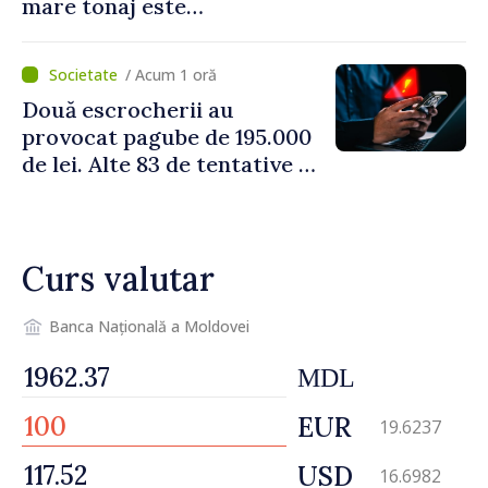
mare tonaj este
restricționată pe timp de
caniculă
/ Acum 1 oră
Două escrocherii au
provocat pagube de 195.000
de lei. Alte 83 de tentative au
fost dejucate
Curs valutar
Banca Națională a Moldovei
MDL
EUR
19.6237
USD
16.6982