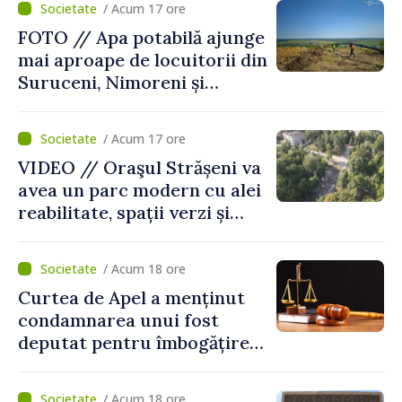
/ Acum 17 ore
FOTO // Apa potabilă ajunge
mai aproape de locuitorii din
Suruceni, Nimoreni și
Malcoci, raionul Ialoveni
/ Acum 17 ore
VIDEO // Oraşul Strășeni va
avea un parc modern cu alei
reabilitate, spații verzi și
zone pentru copii
/ Acum 18 ore
Curtea de Apel a menținut
condamnarea unui fost
deputat pentru îmbogățire
ilicită. Acesta va achita
statului peste 2,4 milioane
/ Acum 18 ore