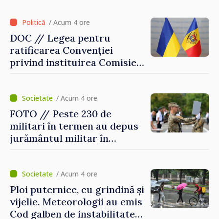
Străinătate, vor fi premiați
/ Acum 4 ore
DOC // Legea pentru
ratificarea Convenției
privind instituirea Comisiei
Internaționale de Reclamații
pentru Ucraina, publicată în
Monitorul Oficial
/ Acum 4 ore
FOTO // Peste 230 de
militari în termen au depus
jurământul militar în
garnizoana Chișinău
/ Acum 4 ore
Ploi puternice, cu grindină și
vijelie. Meteorologii au emis
Cod galben de instabilitate