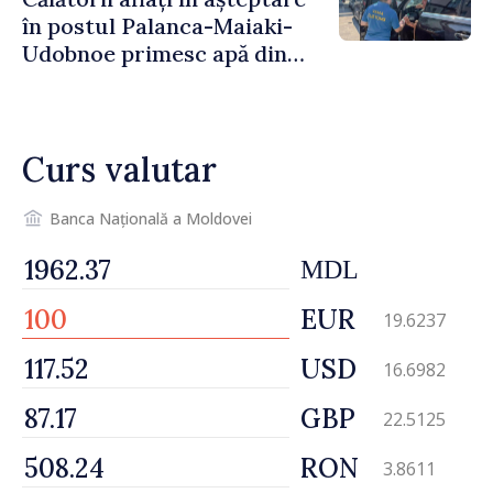
în postul Palanca-Maiaki-
Udobnoe primesc apă din
partea funcționarilor vamali
și a polițiștilor de frontieră
Curs valutar
Banca Națională a Moldovei
MDL
EUR
19.6237
USD
16.6982
GBP
22.5125
RON
3.8611