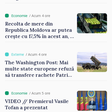
atmosferică
/ Acum 4 ore
Recolta de mere din
Republica Moldova ar putea
crește cu 17,5% în acest an, în
timp ce producția din UE
este estimată în scădere
/ Acum 4 ore
The Washington Post: Mai
multe state europene refuză
să transfere rachete Patriot
Ucrainei
/ Acum 5 ore
VIDEO // Premierul Vasile
Tofan a prezentat