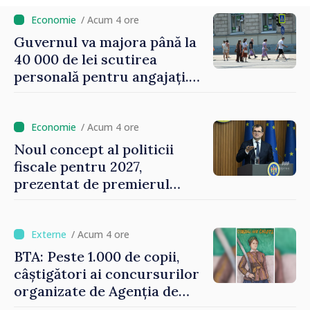
/ Acum 4 ore
Guvernul va majora până la
40 000 de lei scutirea
personală pentru angajați.
Vasile Tofan: „Aproape 800
de milioane de lei îi lăsăm
oamenilor”
/ Acum 4 ore
Noul concept al politicii
fiscale pentru 2027,
prezentat de premierul
Vasile Tofan: „Taxăm mai
puțin munca, stimulăm
investițiile, taxăm viciile și
/ Acum 4 ore
echilibrăm taxarea
BTA: Peste 1.000 de copii,
consumului”
câștigători ai concursurilor
organizate de Agenția de
Stat pentru Bulgarii din