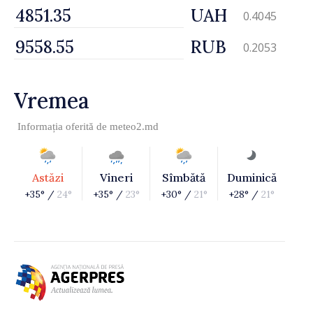
UAH
0.4045
RUB
0.2053
Vremea
Informația oferită de
meteo2.md
Astăzi
Vineri
Sîmbătă
Duminică
+35° /
24°
+35° /
23°
+30° /
21°
+28° /
21°