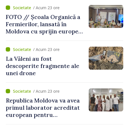
„catastrofă naturală”
/ Acum 23 ore
FOTO // Școala Organică a
Fermierilor, lansată în
Moldova cu sprijin european
pentru dezvoltarea
agriculturii durabile
/ Acum 23 ore
La Văleni au fost
descoperite fragmente ale
unei drone
/ Acum 23 ore
Republica Moldova va avea
primul laborator acreditat
european pentru
diagnosticul virusurilor