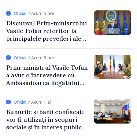
Reducerea poverii pe muncă,
stimularea investițiilor și o
/ Acum 5 ore
taxare mai echitabilă
Discursul Prim-ministrului
Vasile Tofan referitor la
principalele prevederi ale
politicii fiscale pentru anul
2027
/ Acum 8 ore
Prim-ministrul Vasile Tofan
a avut o întrevedere cu
Ambasadoarea Regatului
Unit al Marii Britanii și
Irlandei de Nord, Fern
/ Acum 1 zi
Horine
Bunurile și banii confiscați
vor fi utilizați în scopuri
sociale și în interes public