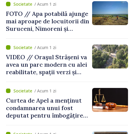
viței-de-vie
/ Acum 1 zi
FOTO // Apa potabilă ajunge
mai aproape de locuitorii din
Suruceni, Nimoreni și
Malcoci, raionul Ialoveni
/ Acum 1 zi
VIDEO // Oraşul Strășeni va
avea un parc modern cu alei
reabilitate, spații verzi și
zone pentru copii
/ Acum 1 zi
Curtea de Apel a menținut
condamnarea unui fost
deputat pentru îmbogățire
ilicită. Acesta va achita
statului peste 2,4 milioane