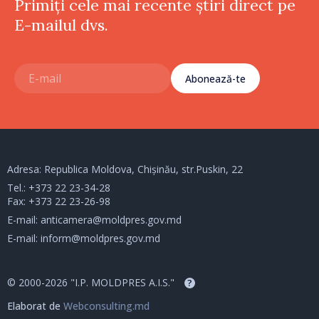
Primiți cele mai recente știri direct pe
E-mailul dvs.
Abonează-te
Adresa: Republica Moldova, Chișinău, str.Puskin, 22
Tel.:
+373 22 23-34-28
Fax: +373 22 23-26-98
E-mail:
anticamera@moldpres.gov.md
E-mail:
inform@moldpres.gov.md
© 2000-2026 "I.P. MOLDPRES A.I.S."
?
Elaborat de
Webconsulting.md