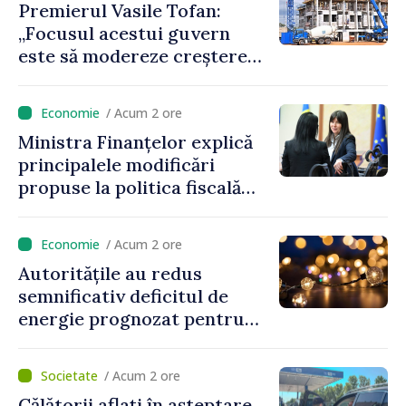
Premierul Vasile Tofan:
„Focusul acestui guvern
este să modereze creșterea
prețurilor la imobiliare”
/ Acum 2 ore
Ministra Finanțelor explică
principalele modificări
propuse la politica fiscală
2027 privind impozitul pe
venit
/ Acum 2 ore
Autoritățile au redus
semnificativ deficitul de
energie prognozat pentru
astăzi
/ Acum 2 ore
Călătorii aflați în așteptare