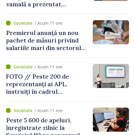
vamală a prezentat
facilitățile oferite la
revenirea în țară
/ Acum 11 ore
Premierul anunță un nou
pachet de măsuri privind
salariile mari din sectorul
public
/ Acum 11 ore
FOTO // Peste 200 de
reprezentanți ai APL,
instruiți în cadrul
Platformelor Locale de
Mediu privind aplicarea a
/ Acum 11 ore
două regulamente din
Peste 5 600 de apeluri,
domeniu
înregistrate zilnic la