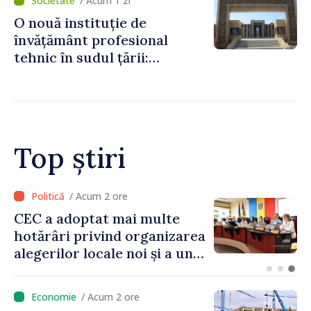
/ Acum 1 zi
de lei
O nouă instituție de
învățământ profesional
tehnic în sudul țării:
Guvernul a aprobat
înființarea Colegiului moldo-
turc la Comrat
Top știri
/ Acum 2 ore
Prim-ministrul Vasile Tofan
a discutat cu omologul său
bulgar, Rumen Radev
/ Acum 2 ore