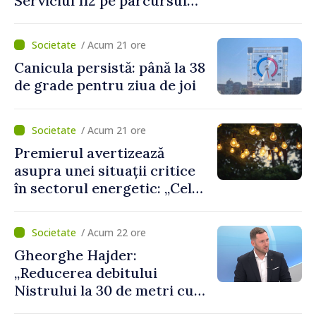
Serviciul 112 pe parcursul
lunii iulie. Cei mai mulți
cetățeni au solicitat
/ Acum 21 ore
ambulanța
Canicula persistă: până la 38
de grade pentru ziua de joi
/ Acum 21 ore
Premierul avertizează
asupra unei situații critice
în sectorul energetic: „Cel
mai probabil, mâine nu vom
putea cumpăra nici curent
/ Acum 22 ore
de avarie”
Gheorghe Hajder:
„Reducerea debitului
Nistrului la 30 de metri cubi
pe secundă ar însemna o