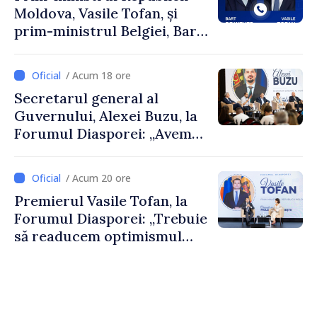
Moldova, Vasile Tofan, și
prim-ministrul Belgiei, Bart
De Wever, au discutat
despre parcursul european
/ Acum 18 ore
al Republicii Moldova.
Secretarul general al
Guvernului, Alexei Buzu, la
Forumul Diasporei: „Avem
nevoie de fiecare dintre
dumneavoastră pentru a
/ Acum 20 ore
construi comunități mai
Premierul Vasile Tofan, la
puternice”
Forumul Diasporei: „Trebuie
să readucem optimismul
oamenilor și încrederea că
Republica Moldova merge în
direcția corectă”