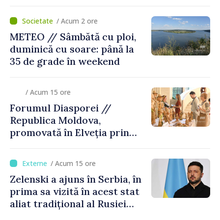
/ Acum 2 ore
METEO // Sâmbătă cu ploi,
duminică cu soare: până la
35 de grade în weekend
/ Acum 15 ore
Forumul Diasporei //
Republica Moldova,
promovată în Elveția prin
turism, investiții și
exporturi
/ Acum 15 ore
Zelenski a ajuns în Serbia, în
prima sa vizită în acest stat
aliat tradițional al Rusiei
după 2022