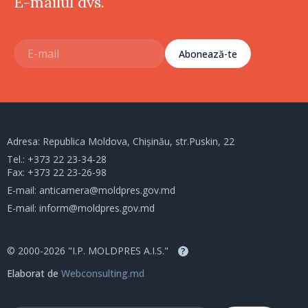
E-mailul dvs.
Abonează-te
Adresa: Republica Moldova, Chișinău, str.Puskin, 22
Tel.:
+373 22 23-34-28
Fax: +373 22 23-26-98
E-mail:
anticamera@moldpres.gov.md
E-mail:
inform@moldpres.gov.md
© 2000-2026 "I.P. MOLDPRES A.I.S."
?
Elaborat de
Webconsulting.md