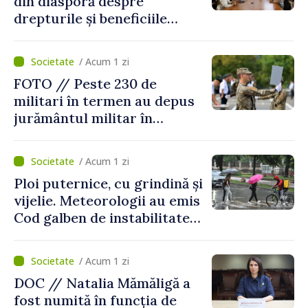
din diasporă despre
drepturile și beneficiile
asigurării medicale
/ Acum 1 zi
FOTO // Peste 230 de
militari în termen au depus
jurământul militar în
garnizoana Chișinău
/ Acum 1 zi
Ploi puternice, cu grindină și
vijelie. Meteorologii au emis
Cod galben de instabilitate
atmosferică
/ Acum 1 zi
DOC // Natalia Mămăligă a
fost numită în funcția de