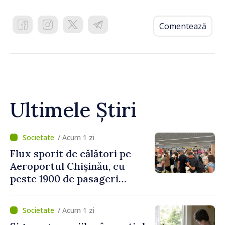
Comentează
Ultimele Știri
/ Acum 1 zi
Flux sporit de călători pe
Aeroportul Chișinău, cu
peste 1900 de pasageri
deserviți pe oră în perioada
de vârf a concediilor
/ Acum 1 zi