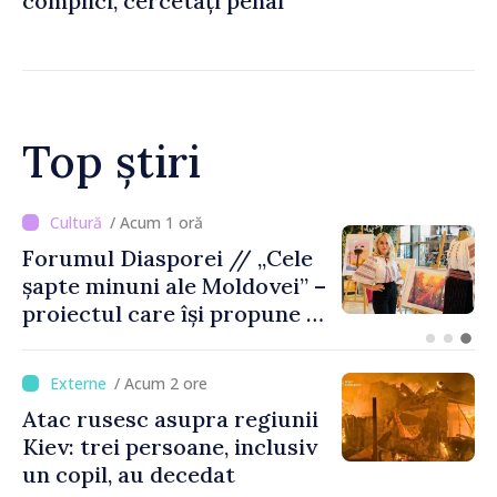
complici, cercetați penal
Top știri
/ Acum 54 minute
Trafic intens PTF
Giurgiulești-Galați, pe
sensul de ieșire din
Republica Moldova
/ Acum 2 ore
Atac rusesc asupra regiunii
Kiev: trei persoane, inclusiv
un copil, au decedat