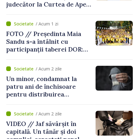
judecător la Curtea de Apel
Centru
/ Acum 1 zi
FOTO // Președinta Maia
Sandu s-a întâlnit cu
participanții taberei DOR:
„Legătura lor cu țara
noastră rămâne puternică”
/ Acum 2 zile
Un minor, condamnat la
patru ani de închisoare
pentru distribuirea
drogurilor în raionul Edineț
/ Acum 2 zile
VIDEO // Jaf săvârșit în
capitală. Un tânăr și doi