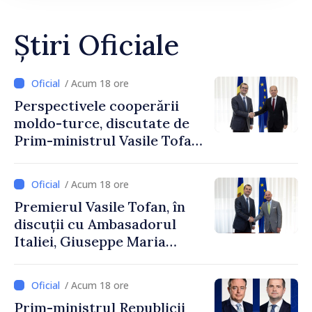
Știri Oficiale
/ Acum 18 ore
Perspectivele cooperării
moldo-turce, discutate de
Prim-ministrul Vasile Tofan
și Ambasadorul Turciei,
Uygar Mustafa Sertel
/ Acum 18 ore
Premierul Vasile Tofan, în
discuții cu Ambasadorul
Italiei, Giuseppe Maria
Perricone
/ Acum 18 ore
Prim-ministrul Republicii