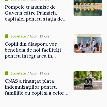
Pompele transmise de
Guvern către Primăria
capitalei pentru stația de
captarea a apei de la Vadul
lui Vodă au fost instalate și
puse în funcțiune
/ Acum 19 ore
Copiii din diaspora vor
beneficia de noi facilități
pentru integrarea în
sistemul educațional din
Republica Moldova
/ Acum 19 ore
CNAS a finanțat plata
indemnizațiilor pentru
familiile cu copii și a celor
pentru incapacitate
temporară de muncă