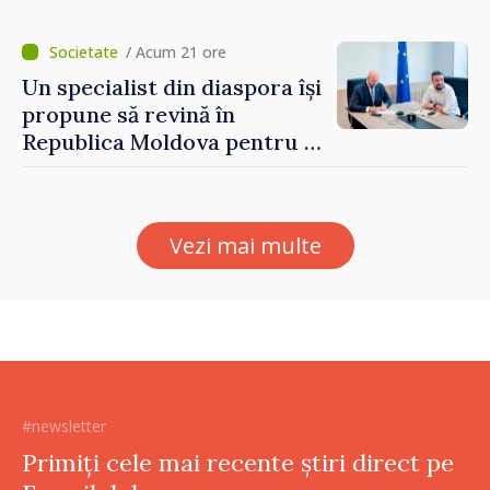
/ Acum 21 ore
Un specialist din diaspora își
propune să revină în
Republica Moldova pentru a
contribui la dezvoltarea
registrului naval național
Vezi mai multe
#newsletter
Primiți cele mai recente știri direct pe