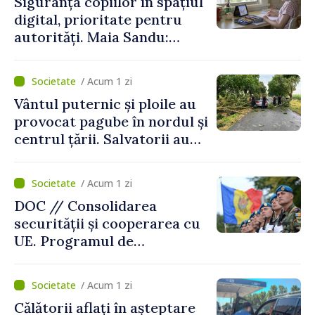
Siguranța copiilor în spațiul
digital, prioritate pentru
autorități. Maia Sandu:
„Trebuie să creăm
mecanisme care să-i
/ Acum 1 zi
protejeze”
Vântul puternic și ploile au
provocat pagube în nordul și
centrul țării. Salvatorii au
intervenit în zece cazuri
/ Acum 1 zi
DOC // Consolidarea
securității și cooperarea cu
UE. Programul de
implementare a Strategiei
Naționale de Apărare pentru
/ Acum 1 zi
perioada 2024–2034,
Călătorii aflați în așteptare
publicat în Monitorul Oficial