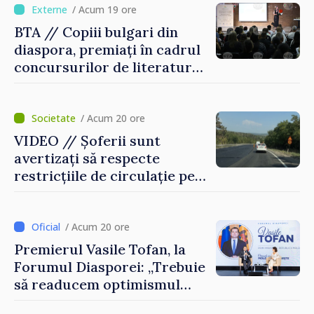
/ Acum 19 ore
BTA // Copiii bulgari din
diaspora, premiați în cadrul
concursurilor de literatură,
artă și muzică organizate de
Agenția Executivă pentru
Bulgarii din Străinătate
/ Acum 20 ore
VIDEO // Șoferii sunt
avertizați să respecte
restricțiile de circulație pe
drumul R3, unde se
desfășoară lucrări de
reparație
/ Acum 20 ore
Premierul Vasile Tofan, la
Forumul Diasporei: „Trebuie
să readucem optimismul
oamenilor și încrederea că