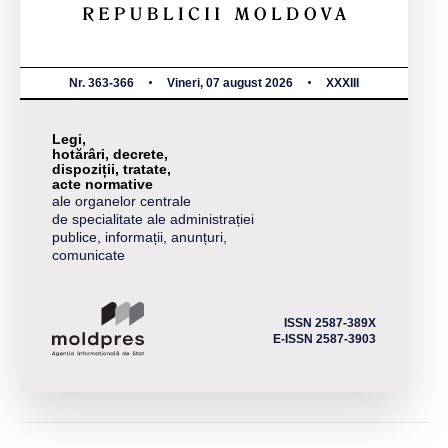
Nr. 363-366
Vineri, 07 august 2026
XXXIII
Legi,
hotărâri, decrete,
dispoziții, tratate,
acte normative
ale organelor centrale
de specialitate ale administrației
publice, informații, anunțuri,
comunicate
ISSN 2587-389X
E-ISSN 2587-3903