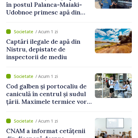
în postul Palanca-Maiaki-
Udobnoe primesc apă din
partea funcționarilor vamali
și a polițiștilor de frontieră
/ Acum 1 zi
Captări ilegale de apă din
Nistru, depistate de
inspectorii de mediu
/ Acum 1 zi
Cod galben și portocaliu de
caniculă în centrul și sudul
țării. Maximele termice vor
ajunge până la 37°C
/ Acum 1 zi
CNAM a informat cetățenii