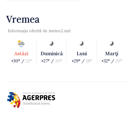
Vremea
Informația oferită de
meteo2.md
Astăzi
Duminică
Luni
Marţi
+30° /
22°
+27° /
20°
+29° /
18°
+32° /
20°