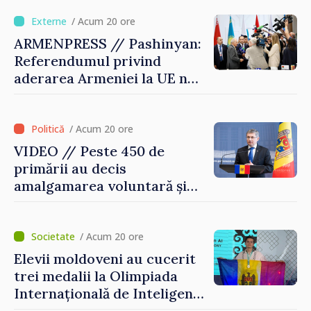
Republica Moldova merge în
direcția corectă”
/ Acum 20 ore
ARMENPRESS // Pashinyan:
Referendumul privind
aderarea Armeniei la UE nu
este posibil în această etapă
/ Acum 20 ore
VIDEO // Peste 450 de
primării au decis
amalgamarea voluntară și
vor beneficia de fonduri
pentru investiții. Igor
Grosu: „Este important să
/ Acum 20 ore
depășim blocajele și să dăm o
Elevii moldoveni au cucerit
șansă localităților să se
trei medalii la Olimpiada
dezvolte”
Internațională de Inteligență
Artificială