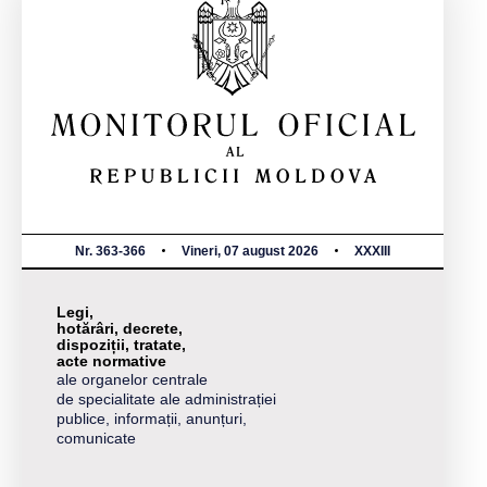
Nr. 363-366
Vineri, 07 august 2026
XXXIII
Legi,
hotărâri, decrete,
dispoziții, tratate,
acte normative
ale organelor centrale
de specialitate ale administrației
publice, informații, anunțuri,
comunicate