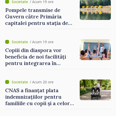
invitați să se înscrie la
/ Acum 19 ore
eveniment
Pompele transmise de
Guvern către Primăria
capitalei pentru stația de
captarea a apei de la Vadul
lui Vodă au fost instalate și
puse în funcțiune
/ Acum 19 ore
Copiii din diaspora vor
beneficia de noi facilități
pentru integrarea în
sistemul educațional din
Republica Moldova
/ Acum 20 ore
CNAS a finanțat plata
indemnizațiilor pentru
familiile cu copii și a celor
pentru incapacitate