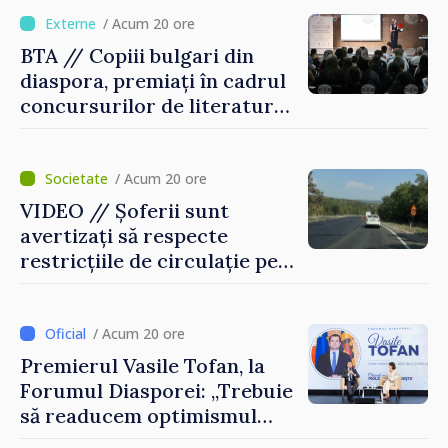
temporară de muncă
/ Acum 20 ore
BTA // Copiii bulgari din
diaspora, premiați în cadrul
concursurilor de literatură,
artă și muzică organizate de
Agenția Executivă pentru
Bulgarii din Străinătate
/ Acum 20 ore
VIDEO // Șoferii sunt
avertizați să respecte
restricțiile de circulație pe
drumul R3, unde se
desfășoară lucrări de
reparație
/ Acum 20 ore
Premierul Vasile Tofan, la
Forumul Diasporei: „Trebuie
să readucem optimismul
oamenilor și încrederea că