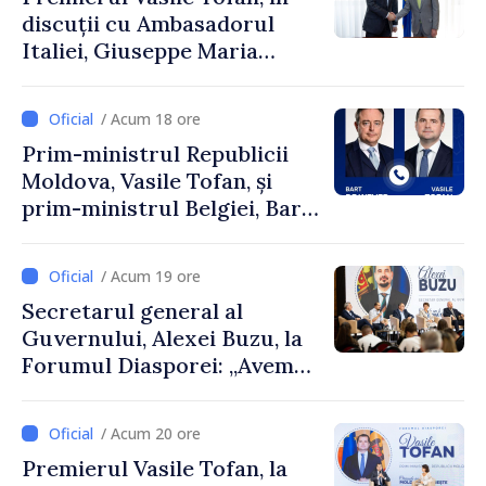
discuții cu Ambasadorul
Italiei, Giuseppe Maria
Perricone
/ Acum 18 ore
Prim-ministrul Republicii
Moldova, Vasile Tofan, și
prim-ministrul Belgiei, Bart
De Wever, au discutat
despre parcursul european
/ Acum 19 ore
al Republicii Moldova.
Secretarul general al
Guvernului, Alexei Buzu, la
Forumul Diasporei: „Avem
nevoie de fiecare dintre
dumneavoastră pentru a
/ Acum 20 ore
construi comunități mai
Premierul Vasile Tofan, la
puternice”