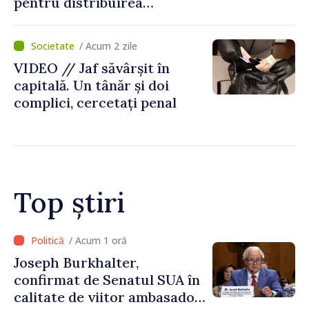
pentru distribuirea
drogurilor în raionul Edineț
/ Acum 2 zile
VIDEO // Jaf săvârșit în
capitală. Un tânăr și doi
complici, cercetați penal
Top știri
/ Acum 1 oră
Joseph Burkhalter,
confirmat de Senatul SUA în
calitate de viitor ambasador