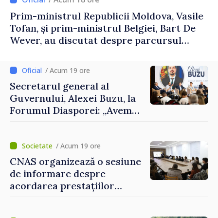
Prim-ministrul Republicii Moldova, Vasile
Tofan, și prim-ministrul Belgiei, Bart De
Wever, au discutat despre parcursul
european al Republicii Moldova.
/ Acum 19 ore
Secretarul general al
Guvernului, Alexei Buzu, la
Forumul Diasporei: „Avem
nevoie de fiecare dintre
dumneavoastră pentru a
construi comunități mai
/ Acum 19 ore
puternice”
CNAS organizează o sesiune
de informare despre
acordarea prestațiilor
sociale și serviciile
electronice. Cetățenii,