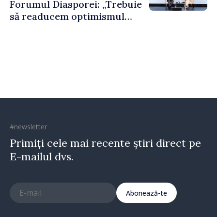
Forumul Diasporei: „Trebuie
să readucem optimismul
oamenilor și încrederea că
Republica Moldova merge în
direcția corectă”
#newsletter
Primiți cele mai recente știri direct pe
E-mailul dvs.
Abonează-te