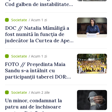
Cod galben de instabilitate
atmosferică
/ Acum 1 zi
DOC // Natalia Mămăligă a
fost numită în funcția de
judecător la Curtea de Apel
Centru
/ Acum 1 zi
FOTO // Președinta Maia
Sandu s-a întâlnit cu
participanții taberei DOR:
„Legătura lor cu țara
noastră rămâne puternică”
/ Acum 2 zile
Un minor, condamnat la
patru ani de închisoare