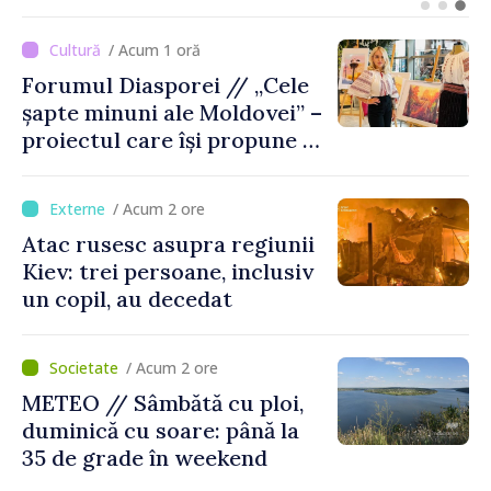
în Republica Moldova
/ Acum 1 oră
Forumul Diasporei // „Cele
șapte minuni ale Moldovei” –
proiectul care își propune să
apropie copiii din diaspora
de țara de origine
/ Acum 2 ore
Atac rusesc asupra regiunii
Kiev: trei persoane, inclusiv
un copil, au decedat
/ Acum 2 ore
METEO // Sâmbătă cu ploi,
duminică cu soare: până la
35 de grade în weekend