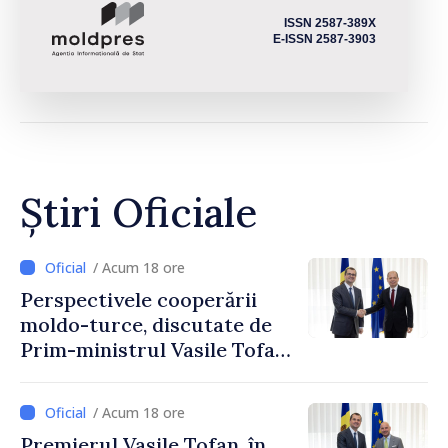
ISSN 2587-389X
E-ISSN 2587-3903
Știri Oficiale
/ Acum 18 ore
Perspectivele cooperării
moldo-turce, discutate de
Prim-ministrul Vasile Tofan
și Ambasadorul Turciei,
Uygar Mustafa Sertel
/ Acum 18 ore
Premierul Vasile Tofan, în