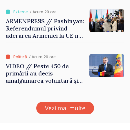
Republica Moldova merge în
direcția corectă”
/ Acum 20 ore
ARMENPRESS // Pashinyan:
Referendumul privind
aderarea Armeniei la UE nu
este posibil în această etapă
/ Acum 20 ore
VIDEO // Peste 450 de
primării au decis
amalgamarea voluntară și
vor beneficia de fonduri
pentru investiții. Igor
Grosu: „Este important să
Vezi mai multe
depășim blocajele și să dăm o
șansă localităților să se
dezvolte”