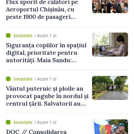
Flux sporit de călători pe
Aeroportul Chișinău, cu
peste 1900 de pasageri
deserviți pe oră în perioada
de vârf a concediilor
/ Acum 1 zi
Siguranța copiilor în spațiul
digital, prioritate pentru
autorități. Maia Sandu:
„Trebuie să creăm
mecanisme care să-i
/ Acum 1 zi
protejeze”
Vântul puternic și ploile au
provocat pagube în nordul și
centrul țării. Salvatorii au
intervenit în zece cazuri
/ Acum 1 zi
DOC // Consolidarea