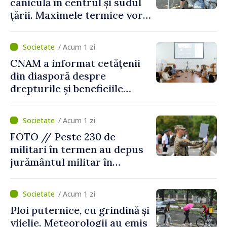
caniculă în centrul și sudul
țării. Maximele termice vor
ajunge până la 37°C
/ Acum 1 zi
CNAM a informat cetățenii
din diasporă despre
drepturile și beneficiile
asigurării medicale
/ Acum 1 zi
FOTO // Peste 230 de
militari în termen au depus
jurământul militar în
garnizoana Chișinău
/ Acum 1 zi
Ploi puternice, cu grindină și
vijelie. Meteorologii au emis