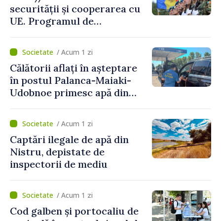
securității și cooperarea cu
UE. Programul de
implementare a Strategiei
Naționale de Apărare pentru
/ Acum 1 zi
perioada 2024–2034,
Călătorii aflați în așteptare
publicat în Monitorul Oficial
în postul Palanca-Maiaki-
Udobnoe primesc apă din
partea funcționarilor vamali
și a polițiștilor de frontieră
/ Acum 1 zi
Captări ilegale de apă din
Nistru, depistate de
inspectorii de mediu
/ Acum 1 zi
Cod galben și portocaliu de