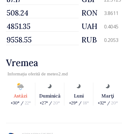
RON
3.8611
UAH
0.4045
RUB
0.2053
Vremea
Informația oferită de
meteo2.md
Astăzi
Duminică
Luni
Marţi
+30° /
22°
+27° /
20°
+29° /
18°
+32° /
20°