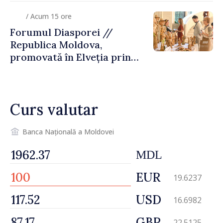
/ Acum 15 ore
Forumul Diasporei //
Republica Moldova,
promovată în Elveția prin
turism, investiții și
exporturi
Curs valutar
Banca Națională a Moldovei
MDL
EUR
19.6237
USD
16.6982
GBP
22.5125