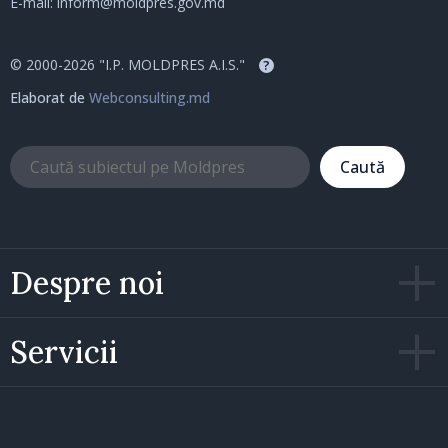
E-mail:
inform@moldpres.gov.md
© 2000-2026 "I.P. MOLDPRES A.I.S."
?
Elaborat de
Webconsulting.md
Caută
Despre noi
Servicii