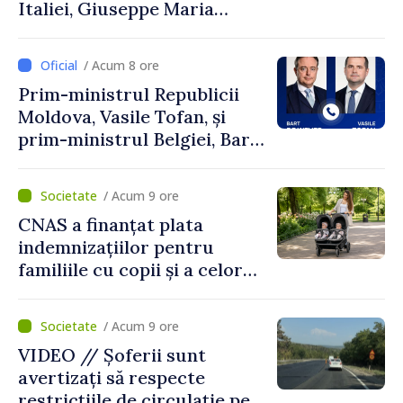
Italiei, Giuseppe Maria
Perricone
/ Acum 8 ore
Prim-ministrul Republicii
Moldova, Vasile Tofan, și
prim-ministrul Belgiei, Bart
De Wever, au discutat
despre parcursul european
/ Acum 9 ore
al Republicii Moldova.
CNAS a finanțat plata
indemnizațiilor pentru
familiile cu copii și a celor
pentru incapacitate
temporară de muncă
/ Acum 9 ore
VIDEO // Șoferii sunt
avertizați să respecte
restricțiile de circulație pe