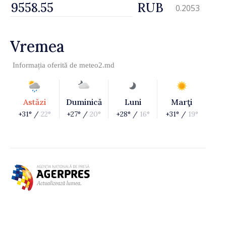
RUB
0.2053
Vremea
Informația oferită de
meteo2.md
Astăzi
Duminică
Luni
Marţi
+31° /
22°
+27° /
20°
+28° /
16°
+31° /
19°