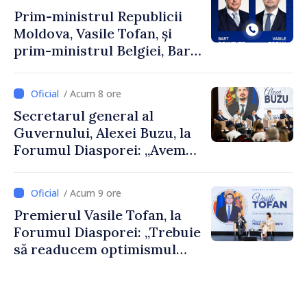
Prim-ministrul Republicii
Moldova, Vasile Tofan, și
prim-ministrul Belgiei, Bart
De Wever, au discutat
despre parcursul european
/ Acum 8 ore
al Republicii Moldova.
Secretarul general al
Guvernului, Alexei Buzu, la
Forumul Diasporei: „Avem
nevoie de fiecare dintre
dumneavoastră pentru a
/ Acum 9 ore
construi comunități mai
Premierul Vasile Tofan, la
puternice”
Forumul Diasporei: „Trebuie
să readucem optimismul
oamenilor și încrederea că
Republica Moldova merge în
direcția corectă”