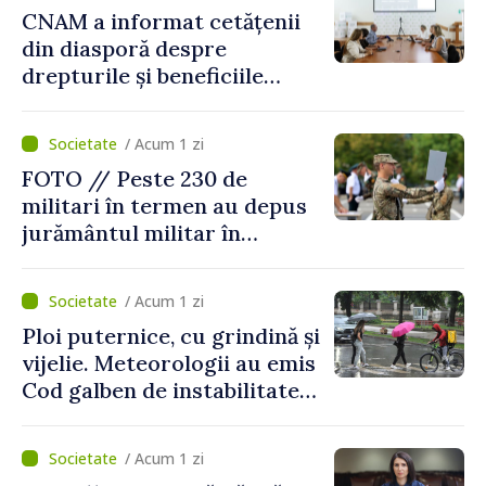
CNAM a informat cetățenii
din diasporă despre
drepturile și beneficiile
asigurării medicale
/ Acum 1 zi
FOTO // Peste 230 de
militari în termen au depus
jurământul militar în
garnizoana Chișinău
/ Acum 1 zi
Ploi puternice, cu grindină și
vijelie. Meteorologii au emis
Cod galben de instabilitate
atmosferică
/ Acum 1 zi