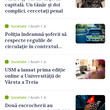
capitală. Un tânăr și doi
complici, cercetați penal
/ Acum 1 zi
Poliția îndeamnă șoferii să
respecte regulile de
circulație în contextul
intensificării traficului din
perioada concediilor
/ Acum 1 zi
USM a lansat prima ediție
online a Universității de
Vârsta a Treia
/ Acum 1 zi
Două escrocherii au