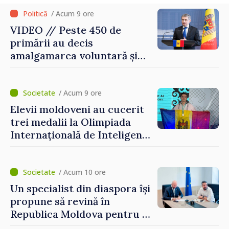
/ Acum 9 ore
VIDEO // Peste 450 de
primării au decis
amalgamarea voluntară și
vor beneficia de fonduri
pentru investiții. Igor
Grosu: „Este important să
/ Acum 9 ore
depășim blocajele și să dăm o
Elevii moldoveni au cucerit
șansă localităților să se
trei medalii la Olimpiada
dezvolte”
Internațională de Inteligență
Artificială
/ Acum 10 ore
Un specialist din diaspora își
propune să revină în
Republica Moldova pentru a
contribui la dezvoltarea