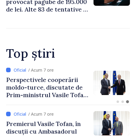
provocat pagube de 195.000
de lei. Alte 83 de tentative au
fost dejucate
Top știri
/ Acum 7 ore
Perspectivele cooperării
moldo-turce, discutate de
Prim-ministrul Vasile Tofan
și Ambasadorul Turciei,
Uygar Mustafa Sertel
/ Acum 7 ore
Premierul Vasile Tofan, în
discuții cu Ambasadorul