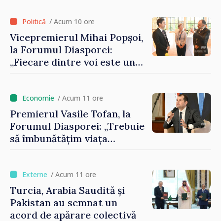
registrului naval național
/ Acum 10 ore
Vicepremierul Mihai Popșoi,
la Forumul Diasporei:
„Fiecare dintre voi este un
ambasador al țării noastre și
contribuie la promovarea
imaginii Republicii Moldova”
/ Acum 11 ore
Premierul Vasile Tofan, la
Forumul Diasporei: „Trebuie
să îmbunătățim viața
oamenilor și să repornim
motoarele economiei”
/ Acum 11 ore
Turcia, Arabia Saudită și
Pakistan au semnat un
acord de apărare colectivă