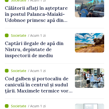
/ Acum 1 zi
perioada 2024–2034,
Călătorii aflați în așteptare
publicat în Monitorul Oficial
în postul Palanca-Maiaki-
Udobnoe primesc apă din
partea funcționarilor vamali
și a polițiștilor de frontieră
/ Acum 1 zi
Captări ilegale de apă din
Nistru, depistate de
inspectorii de mediu
/ Acum 1 zi
Cod galben și portocaliu de
caniculă în centrul și sudul
țării. Maximele termice vor
ajunge până la 37°C
/ Acum 1 zi