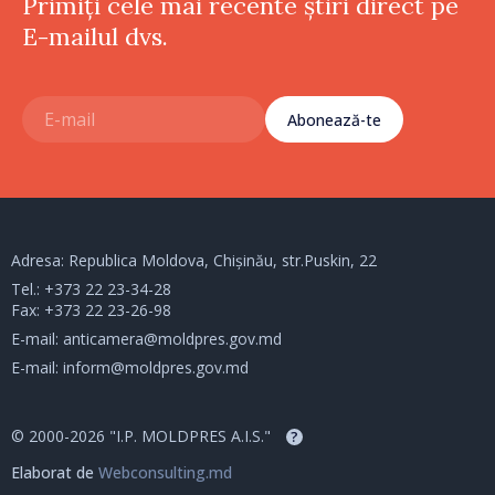
Primiți cele mai recente știri direct pe
E-mailul dvs.
Abonează-te
Adresa: Republica Moldova, Chișinău, str.Puskin, 22
Tel.:
+373 22 23-34-28
Fax: +373 22 23-26-98
E-mail:
anticamera@moldpres.gov.md
E-mail:
inform@moldpres.gov.md
© 2000-2026 "I.P. MOLDPRES A.I.S."
?
Elaborat de
Webconsulting.md