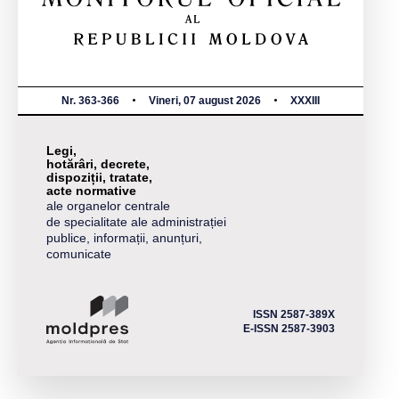
Nr. 363-366
Vineri, 07 august 2026
XXXIII
Legi,
hotărâri, decrete,
dispoziții, tratate,
acte normative
ale organelor centrale
de specialitate ale administrației
publice, informații, anunțuri,
comunicate
ISSN 2587-389X
E-ISSN 2587-3903