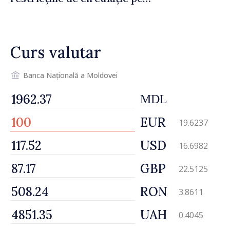
drumul R3, unde se
desfășoară lucrări de
reparație
Curs valutar
Banca Națională a Moldovei
MDL
EUR
19.6237
USD
16.6982
GBP
22.5125
RON
3.8611
UAH
0.4045