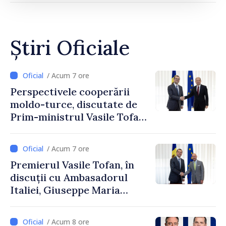
Știri Oficiale
/ Acum 7 ore
Perspectivele cooperării
moldo-turce, discutate de
Prim-ministrul Vasile Tofan
și Ambasadorul Turciei,
Uygar Mustafa Sertel
/ Acum 7 ore
Premierul Vasile Tofan, în
discuții cu Ambasadorul
Italiei, Giuseppe Maria
Perricone
/ Acum 8 ore