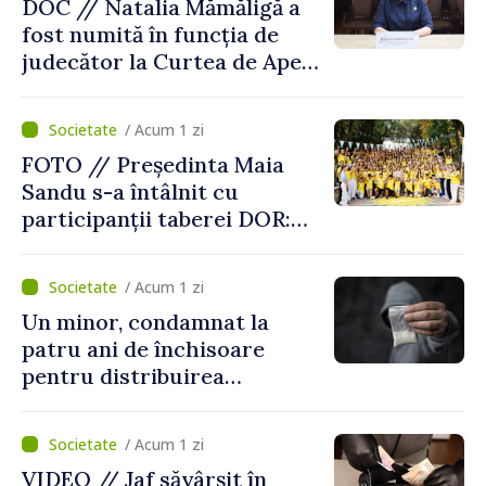
DOC // Natalia Mămăligă a
fost numită în funcția de
judecător la Curtea de Apel
Centru
/ Acum 1 zi
FOTO // Președinta Maia
Sandu s-a întâlnit cu
participanții taberei DOR:
„Legătura lor cu țara
noastră rămâne puternică”
/ Acum 1 zi
Un minor, condamnat la
patru ani de închisoare
pentru distribuirea
drogurilor în raionul Edineț
/ Acum 1 zi
VIDEO // Jaf săvârșit în