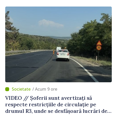
Agenția Executivă pentru Bulgarii din
Străinătate
/ Acum 9 ore
VIDEO // Șoferii sunt avertizați să
respecte restricțiile de circulație pe
drumul R3, unde se desfășoară lucrări de