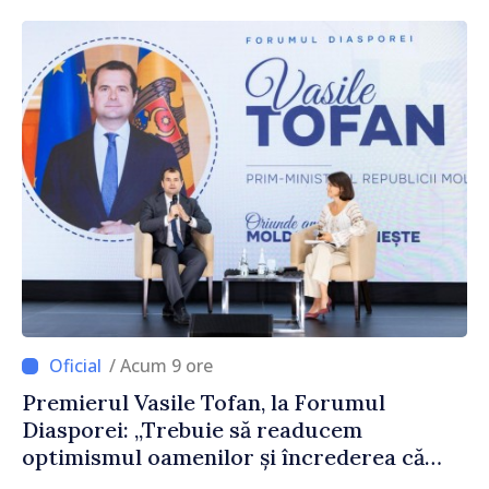
reparație
/ Acum 9 ore
Premierul Vasile Tofan, la Forumul
Diasporei: „Trebuie să readucem
optimismul oamenilor și încrederea că
Republica Moldova merge în direcția