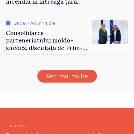
incendiu în întreaga țară
până pe 14 august
/ Acum 11 ore
Consolidarea
parteneriatului moldo-
suedez, discutată de Prim-
ministrul Vasile Tofan și
Ambasadoarea Suediei,
Petra Lärke
Vezi mai multe
#newsletter