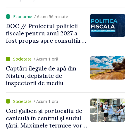
„Nu facem reformă fiscală
pe seama consumului de
/ Acum 56 minute
bază al oamenilor”
DOC // Proiectul politicii
fiscale pentru anul 2027 a
fost propus spre consultări
publice
/ Acum 1 oră
Captări ilegale de apă din
Nistru, depistate de
inspectorii de mediu
/ Acum 1 oră
Cod galben și portocaliu de
caniculă în centrul și sudul
țării. Maximele termice vor