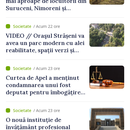
mai aproape de locuitorii din
Suruceni, Nimoreni și
Malcoci, raionul Ialoveni
/ Acum 22 ore
VIDEO // Oraşul Strășeni va
avea un parc modern cu alei
reabilitate, spații verzi și
zone pentru copii
/ Acum 23 ore
Curtea de Apel a menținut
condamnarea unui fost
deputat pentru îmbogățire
ilicită. Acesta va achita
statului peste 2,4 milioane
/ Acum 23 ore
de lei
O nouă instituție de
învățământ profesional