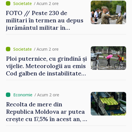
/ Acum 2 ore
FOTO // Peste 230 de
militari în termen au depus
jurământul militar în
garnizoana Chișinău
/ Acum 2 ore
Ploi puternice, cu grindină și
vijelie. Meteorologii au emis
Cod galben de instabilitate
atmosferică
/ Acum 2 ore
Recolta de mere din
Republica Moldova ar putea
crește cu 17,5% în acest an, în
timp ce producția din UE