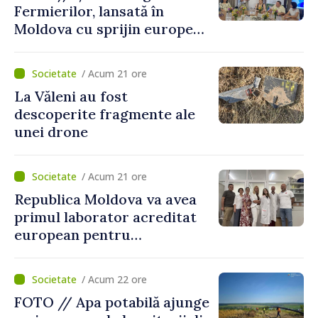
Fermierilor, lansată în
Moldova cu sprijin european
pentru dezvoltarea
agriculturii durabile
/ Acum 21 ore
La Văleni au fost
descoperite fragmente ale
unei drone
/ Acum 21 ore
Republica Moldova va avea
primul laborator acreditat
european pentru
diagnosticul virusurilor
viței-de-vie
/ Acum 22 ore
FOTO // Apa potabilă ajunge