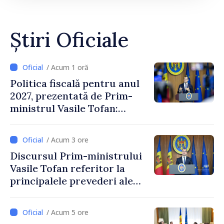
Știri Oficiale
/ Acum 1 oră
Politica fiscală pentru anul
2027, prezentată de Prim-
ministrul Vasile Tofan:
Reducerea poverii pe muncă,
stimularea investițiilor și o
/ Acum 3 ore
taxare mai echitabilă
Discursul Prim-ministrului
Vasile Tofan referitor la
principalele prevederi ale
politicii fiscale pentru anul
2027
/ Acum 5 ore