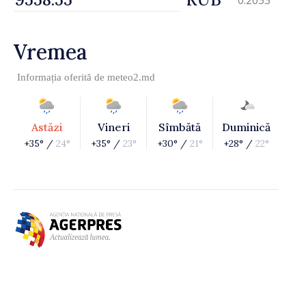
Vremea
Informația oferită de
meteo2.md
Astăzi
Vineri
Sîmbătă
Duminică
+35° /
24°
+35° /
23°
+30° /
21°
+28° /
22°