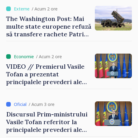
este estimată în scădere
/ Acum 2 ore
The Washington Post: Mai
multe state europene refuză
să transfere rachete Patriot
Ucrainei
/ Acum 2 ore
VIDEO // Premierul Vasile
Tofan a prezentat
principalele prevederi ale
politicii fiscale pentru anul
2027
/ Acum 3 ore
Discursul Prim-ministrului
Vasile Tofan referitor la
principalele prevederi ale
politicii fiscale pentru anul