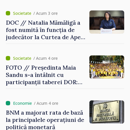
2027
/ Acum 3 ore
DOC // Natalia Mămăligă a
fost numită în funcția de
judecător la Curtea de Apel
Centru
/ Acum 4 ore
FOTO // Președinta Maia
Sandu s-a întâlnit cu
participanții taberei DOR:
„Legătura lor cu țara
noastră rămâne puternică”
/ Acum 4 ore
BNM a majorat rata de bază
la principalele operațiuni de
politică monetară