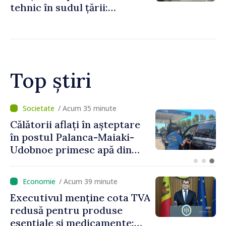
tehnic în sudul țării:
Guvernul a aprobat
înființarea Colegiului moldo-
turc la Comrat
Top știri
/ Acum 17 minute
Ministra Finanțelor explică
principalele modificări
propuse la politica fiscală
2027 privind impozitul pe
venit
/ Acum 39 minute
Executivul menține cota TVA
redusă pentru produse
esențiale și medicamente: