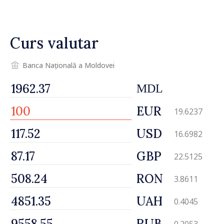
ajunge până la 37°C
Curs valutar
Banca Națională a Moldovei
MDL
EUR
19.6237
USD
16.6982
GBP
22.5125
RON
3.8611
UAH
0.4045
RUB
0.2053