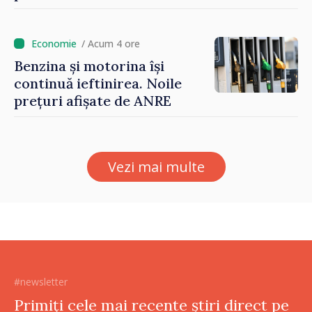
/ Acum 4 ore
Benzina și motorina își
continuă ieftinirea. Noile
prețuri afișate de ANRE
Vezi mai multe
#newsletter
Primiți cele mai recente știri direct pe