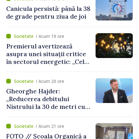
ambulanța
Canicula persistă: până la 38
de grade pentru ziua de joi
/ Acum 19 ore
Premierul avertizează
asupra unei situații critice
în sectorul energetic: „Cel
mai probabil, mâine nu vom
putea cumpăra nici curent
/ Acum 20 ore
de avarie”
Gheorghe Hajder:
„Reducerea debitului
Nistrului la 30 de metri cubi
pe secundă ar însemna o
„catastrofă naturală”
/ Acum 21 ore
FOTO // Școala Organică a