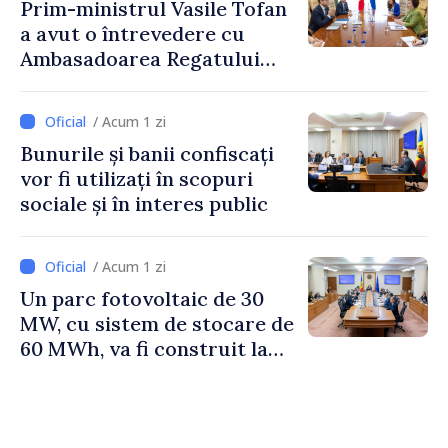
Prim-ministrul Vasile Tofan
a avut o întrevedere cu
Ambasadoarea Regatului
Unit al Marii Britanii și
Irlandei de Nord, Fern
/ Acum 1 zi
Horine
Bunurile și banii confiscați
vor fi utilizați în scopuri
sociale și în interes public
/ Acum 1 zi
Un parc fotovoltaic de 30
MW, cu sistem de stocare de
60 MWh, va fi construit la
Vadul lui Vodă