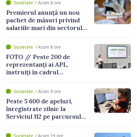
/ Acum 8 ore
Premierul anunță un nou
pachet de măsuri privind
salariile mari din sectorul
public
/ Acum 8 ore
FOTO // Peste 200 de
reprezentanți ai APL,
instruiți în cadrul
Platformelor Locale de
Mediu privind aplicarea a
/ Acum 9 ore
două regulamente din
Peste 5 600 de apeluri,
domeniu
înregistrate zilnic la
Serviciul 112 pe parcursul
lunii iulie. Cei mai mulți
cetățeni au solicitat
/ Acum 19 ore