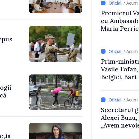
/ Acum 
Premierul Vas
cu Ambasador
Maria Perri
depus
/ Acum 
Prim-ministr
Vasile Tofan,
Belgiei, Bar
despre parcu
ogii
Republicii M
ică
/ Acum 
Secretarul g
Alexei Buzu,
„Avem nevoie
dumneavoast
cția