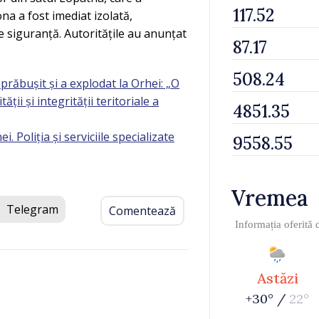
ona a fost imediat izolată,
e siguranță. Autoritățile au anunțat
.
răbușit și a explodat la Orhei: „O
ții și integrității teritoriale a
 Poliția și serviciile specializate
Vremea
Telegram
Comentează
Informația oferită
Astăzi
+30° /
22°