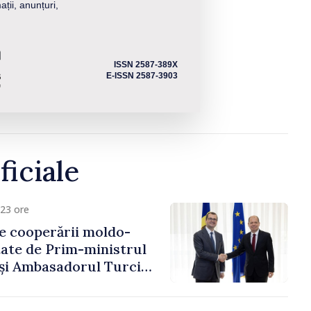
ații, anunțuri,
ISSN 2587-389X
E-ISSN 2587-3903
ficiale
23 ore
e cooperării moldo-
tate de Prim-ministrul
 și Ambasadorul Turciei,
fa Sertel