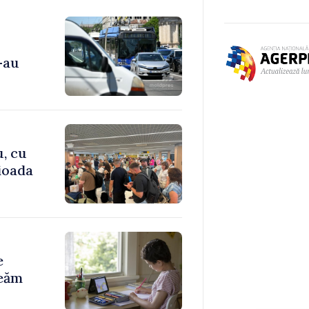
-au
u, cu
rioada
e
reăm