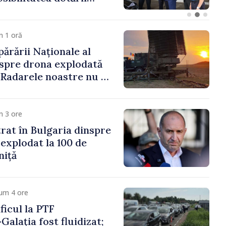
ășenesc a aprobat
ă
m 1 oră
părării Naționale al
spre drona explodată
 „Radarele noastre nu au
iun vehicul aerian”
m 3 ore
trat în Bulgaria dinspre
 explodat la 100 de
niță
um 4 ore
icul la PTF
Galația fost fluidizat;