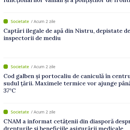
/ Acum 2 zile
Captări ilegale de apă din Nistru, depistate d
inspectorii de mediu
/ Acum 2 zile
Cod galben și portocaliu de caniculă în centru
sudul țării. Maximele termice vor ajunge până
37°C
/ Acum 2 zile
CNAM a informat cetățenii din diasporă desp
drepturile și beneficiile asigurării medicale