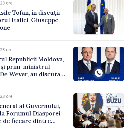
23 ore
ile Tofan, în discuții
ul Italiei, Giuseppe
cone
23 ore
ul Republicii Moldova,
 și prim-ministrul
t De Wever, au discutat
rsul european al
oldova.
23 ore
eneral al Guvernului,
 la Forumul Diasporei:
 de fiecare dintre
ră pentru a construi