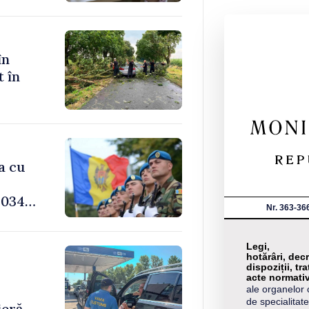
în
t în
a cu
034,
Nr. 363-36
Legi,
hotărâri, decr
dispoziții, tra
-
acte normati
ale organelor 
de specialitate
ieră