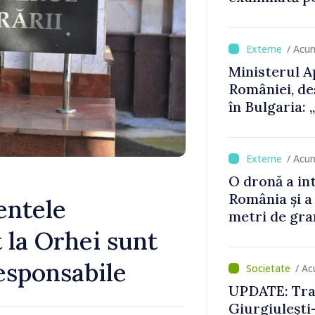
cu un
Consiliul or
decizia final
/ Acu
Ministerul A
României, de
în Bulgaria:
detectat nic
/ Acu
O dronă a in
România și a
entele
metri de gra
 la Orhei sunt
responsabile
/ Ac
UPDATE: Traf
Giurgiulești-