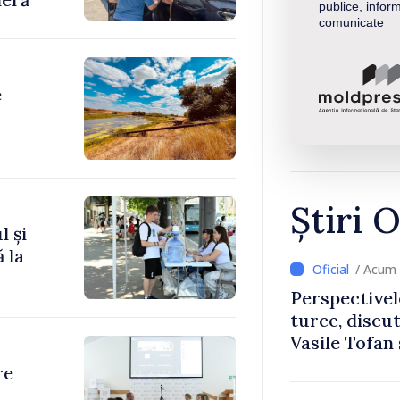
publice, inform
comunicate
e
Știri O
l și
 la
/ Acum 
Perspectivel
turce, discu
Vasile Tofan
Uygar Musta
re