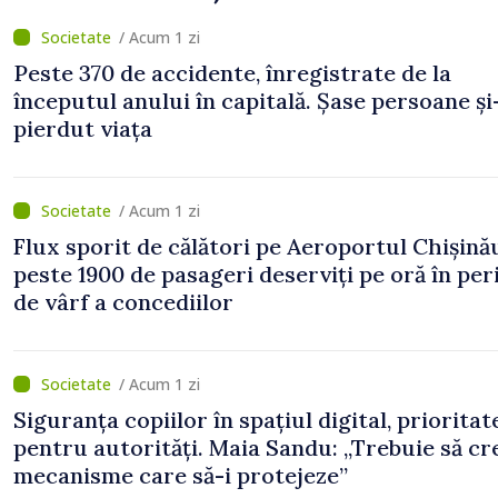
/ Acum 1 zi
Peste 370 de accidente, înregistrate de la
începutul anului în capitală. Șase persoane și
pierdut viața
/ Acum 1 zi
Flux sporit de călători pe Aeroportul Chișină
peste 1900 de pasageri deserviți pe oră în pe
de vârf a concediilor
/ Acum 1 zi
Siguranța copiilor în spațiul digital, prioritat
pentru autorități. Maia Sandu: „Trebuie să c
mecanisme care să-i protejeze”