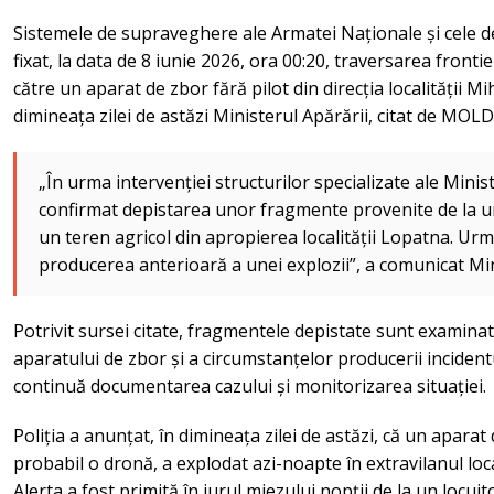
Sistemele de supraveghere ale Armatei Naționale și cele d
fixat, la data de 8 iunie 2026, ora 00:20, traversarea fronti
către un aparat de zbor fără pilot din direcția localității 
dimineața zilei de astăzi Ministerul Apărării, citat de MOL
„În urma intervenției structurilor specializate ale Minis
confirmat depistarea unor fragmente provenite de la un
un teren agricol din apropierea localității Lopatna. Urme
producerea anterioară a unei explozii”, a comunicat Min
Potrivit sursei citate, fragmentele depistate sunt examina
aparatului de zbor și a circumstanțelor producerii incidentu
continuă documentarea cazului și monitorizarea situației.
Poliția a anunțat, în dimineața zilei de astăzi, că un apara
probabil o dronă, a explodat azi-noapte în extravilanul loca
Alerta a fost primită în jurul miezului nopții de la un locui