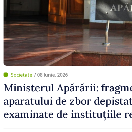
Zonei de control vamal 
scanner performant
/ 08 Iunie, 2026
Ministerul Apărării: fragm
aparatului de zbor depistat
examinate de instituțiile 