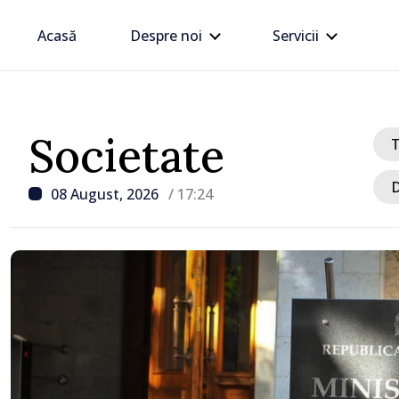
Acasă
Despre noi
Servicii
Societate
D
08 August, 2026
/ 17:24
/ Acum 43 minute
i
FOTO // Directorul Serv
Vamal, în vizită la Otaci:
examinată posibilitatea 