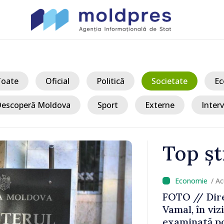
Toate
Oficial
Politică
Societate
Ec
escoperă Moldova
Sport
Externe
Interv
Top șt
/ Ac
iciului
VIDEO // Căl
 A fost
mare cluste
dotării
voluntară di