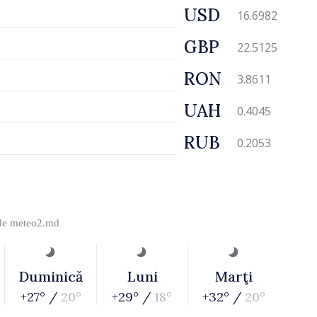
USD
16.6982
GBP
22.5125
RON
3.8611
UAH
0.4045
RUB
0.2053
 de
meteo2.md
Duminică
Luni
Marţi
+27° /
20°
+29° /
18°
+32° /
20°