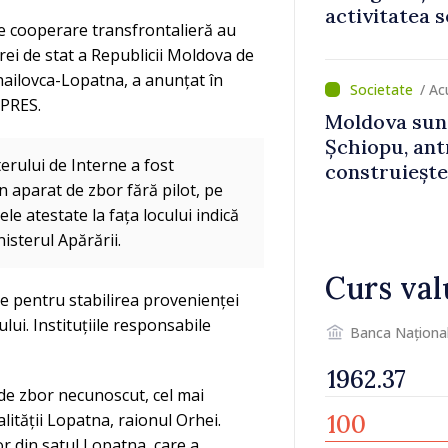
activitatea s
e cooperare transfrontalieră au
normale
erei de stat a Republicii Moldova de
Mihailovca-Lopatna, a anunțat în
/ Ac
DPRES.
Moldova sun
Șchiopu, an
terului de Interne a fost
construiește
 aparat de zbor fără pilot, pe
Britanie și 
le atestate la fața locului indică
isterul Apărării.
Curs val
te pentru stabilirea provenienței
lui. Instituțiile responsabile
Banca Naționa
t de zbor necunoscut, cel mai
lității Lopatna, raionul Orhei.
tor din satul Lopatna, care a