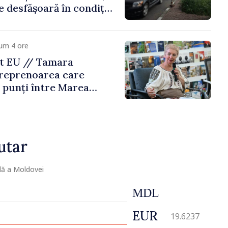
e desfășoară în condiții
um 4 ore
t EU // Tamara
treprenoarea care
 punți între Marea
Republica Moldova
utar
lă a Moldovei
MDL
EUR
19.6237