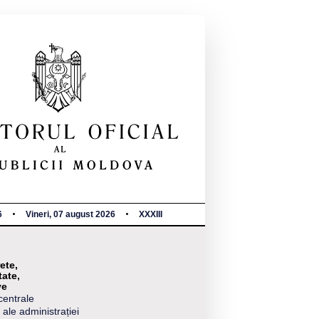
6
Vineri, 07 august 2026
XXXIII
ete,
tate,
ve
centrale
 ale administrației