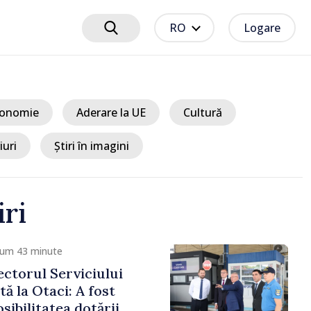
RO
Logare
onomie
Aderare la UE
Cultură
iuri
Știri în imagini
iri
um 1 oră
ărași formează cel mai
r de amalgamare
n Republica Moldova.