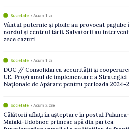
/ Acum 1 zi
Vântul puternic și ploile au provocat pagube 
nordul și centrul țării. Salvatorii au interveni
zece cazuri
/ Acum 1 zi
DOC // Consolidarea securității și cooperare
UE. Programul de implementare a Strategiei
Naționale de Apărare pentru perioada 2024–2
publicat în Monitorul Oficial
/ Acum 2 zile
Călătorii aflați în așteptare în postul Palanca
Maiaki-Udobnoe primesc apă din partea
funcționarilor vamali și a polițiștilor de front