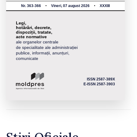
Nr. 363-366
Vineri, 07 august 2026
XXXIII
Legi,
hotărâri, decrete,
dispoziții, tratate,
acte normative
ale organelor centrale
de specialitate ale administrației
publice, informații, anunțuri,
comunicate
ISSN 2587-389X
E-ISSN 2587-3903