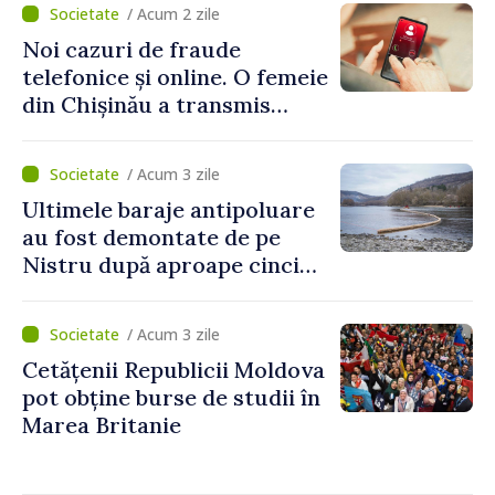
/ Acum 2 zile
Noi cazuri de fraude
telefonice și online. O femeie
din Chișinău a transmis
escrocilor 990 000 de lei
/ Acum 3 zile
Ultimele baraje antipoluare
au fost demontate de pe
Nistru după aproape cinci
luni de intervenții
/ Acum 3 zile
Cetățenii Republicii Moldova
pot obține burse de studii în
Marea Britanie