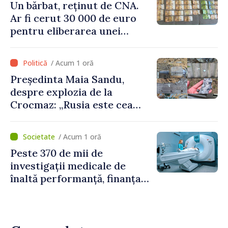
Un bărbat, reținut de CNA.
Ar fi cerut 30 000 de euro
pentru eliberarea unei
persoane condamnate
/ Acum 1 oră
Președinta Maia Sandu,
despre explozia de la
Crocmaz: „Rusia este cea
care duce războiul de
agresiune în Ucraina și
/ Acum 1 oră
poartă întreaga vină pentru
Peste 370 de mii de
pericolul adus la casele
investigații medicale de
oamenilor noștri”
înaltă performanță, finanțate
de asigurarea obligatorie în
prima jumătate a anului