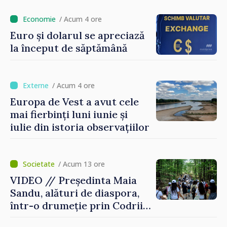
Thessaloniki. Misiunea a
durat cinci ore
/ Acum 4 ore
Euro și dolarul se apreciază
la început de săptămână
/ Acum 4 ore
Europa de Vest a avut cele
mai fierbinți luni iunie și
iulie din istoria observațiilor
/ Acum 13 ore
VIDEO // Președinta Maia
Sandu, alături de diaspora,
într-o drumeție prin Codrii
Moldovei: „Încă mai avem ce