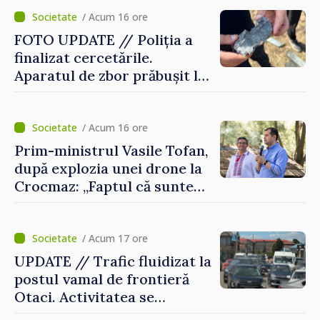
rachetă”
/ Acum 16 ore
FOTO UPDATE // Poliția a
finalizat cercetările.
Aparatul de zbor prăbușit la
Crocmaz ar putea fi o
„dronă-rachetă”
/ Acum 16 ore
Prim-ministrul Vasile Tofan,
după explozia unei drone la
Crocmaz: „Faptul că suntem
în afara zonei de război nu
ne protejează”
/ Acum 17 ore
UPDATE // Trafic fluidizat la
postul vamal de frontieră
Otaci. Activitatea se
desfășoară în condiții