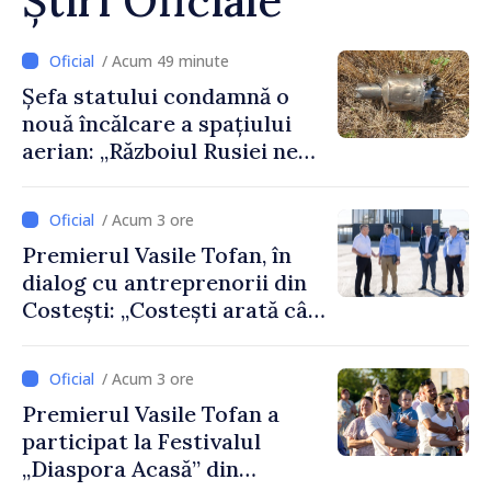
Știri Oficiale
/ Acum 49 minute
Șefa statului condamnă o
nouă încălcare a spațiului
aerian: „Războiul Rusiei ne
afectează direct”
/ Acum 3 ore
Premierul Vasile Tofan, în
dialog cu antreprenorii din
Costești: „Costești arată cât
de mult poate face o
comunitate atunci când
/ Acum 3 ore
există inițiativă, muncă și
Premierul Vasile Tofan a
spirit antreprenorial”
participat la Festivalul
„Diaspora Acasă” din