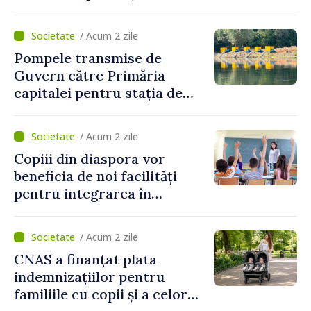
sociale și serviciile
electronice. Cetățenii,
/ Acum 2 zile
invitați să se înscrie la
Pompele transmise de
eveniment
Guvern către Primăria
capitalei pentru stația de
captarea a apei de la Vadul
lui Vodă au fost instalate și
/ Acum 2 zile
puse în funcțiune
Copiii din diaspora vor
beneficia de noi facilități
pentru integrarea în
sistemul educațional din
Republica Moldova
/ Acum 2 zile
CNAS a finanțat plata
indemnizațiilor pentru
familiile cu copii și a celor