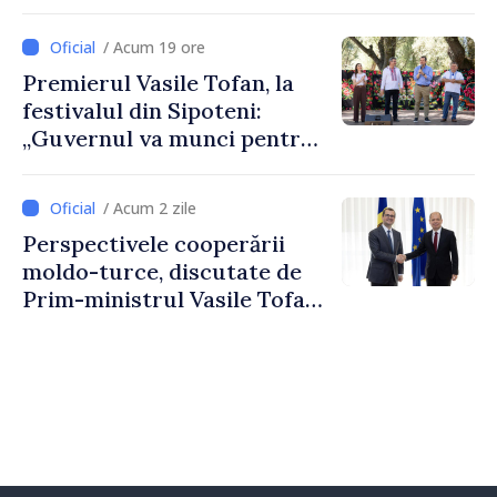
Costești
/ Acum 19 ore
Premierul Vasile Tofan, la
festivalul din Sipoteni:
„Guvernul va munci pentru
ca fiecare sat, fiecare
comunitate și toți
/ Acum 2 zile
moldovenii să prospere”
Perspectivele cooperării
moldo-turce, discutate de
Prim-ministrul Vasile Tofan
și Ambasadorul Turciei,
Uygar Mustafa Sertel