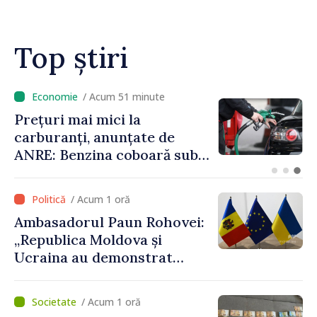
Top știri
/ Acum 26 minute
Explozia de la Crocmaz. MAE
condamnă incidentul și
recheamă ambasadorul
Republicii Moldova la
Moscova pentru consultări
/ Acum 1 oră
Ambasadorul Paun Rohovei:
„Republica Moldova și
Ucraina au demonstrat
performanțe fără precedent
în procesul de integrare
/ Acum 1 oră
europeană”