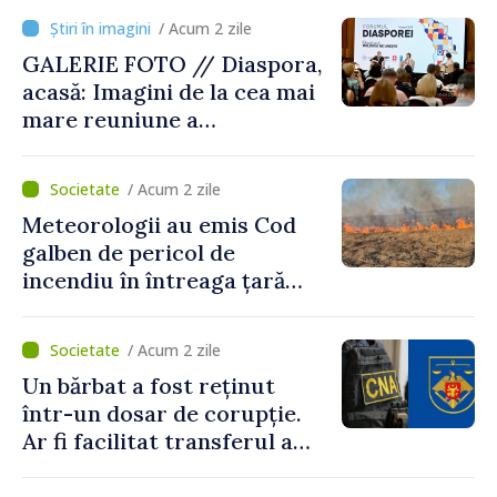
registrului naval național
/ Acum 2 zile
GALERIE FOTO // Diaspora,
acasă: Imagini de la cea mai
mare reuniune a
moldovenilor de peste
hotare
/ Acum 2 zile
Meteorologii au emis Cod
galben de pericol de
incendiu în întreaga țară
până pe 14 august
/ Acum 2 zile
Un bărbat a fost reținut
într-un dosar de corupție.
Ar fi facilitat transferul a
60.000 de dolari prin
portofele electronice