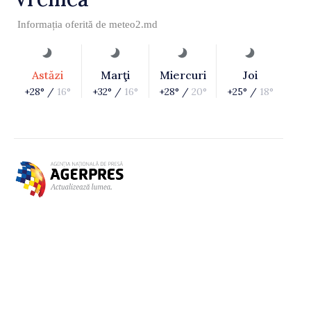
Informația oferită de
meteo2.md
Astăzi
Marţi
Miercuri
Joi
+28° /
16°
+32° /
16°
+28° /
20°
+25° /
18°