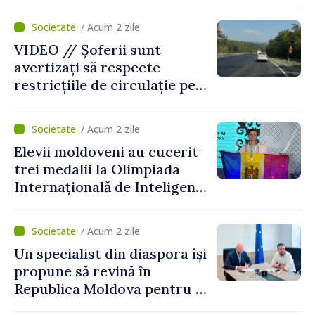
pentru incapacitate
temporară de muncă
/ Acum 2 zile
VIDEO // Șoferii sunt
avertizați să respecte
restricțiile de circulație pe
drumul R3, unde se
desfășoară lucrări de
/ Acum 2 zile
reparație
Elevii moldoveni au cucerit
trei medalii la Olimpiada
Internațională de Inteligență
Artificială
/ Acum 2 zile
Un specialist din diaspora își
propune să revină în
Republica Moldova pentru a
contribui la dezvoltarea