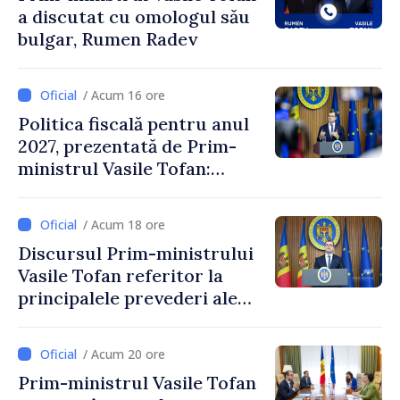
a discutat cu omologul său
bulgar, Rumen Radev
/ Acum 16 ore
Politica fiscală pentru anul
2027, prezentată de Prim-
ministrul Vasile Tofan:
Reducerea poverii pe muncă,
stimularea investițiilor și o
/ Acum 18 ore
taxare mai echitabilă
Discursul Prim-ministrului
Vasile Tofan referitor la
principalele prevederi ale
politicii fiscale pentru anul
2027
/ Acum 20 ore
Prim-ministrul Vasile Tofan