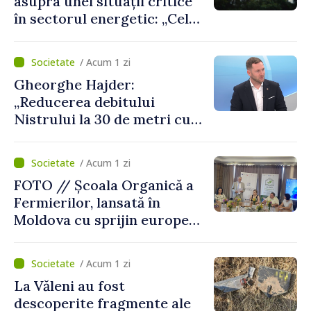
asupra unei situații critice
în sectorul energetic: „Cel
mai probabil, mâine nu vom
putea cumpăra nici curent
/ Acum 1 zi
de avarie”
Gheorghe Hajder:
„Reducerea debitului
Nistrului la 30 de metri cubi
pe secundă ar însemna o
„catastrofă naturală”
/ Acum 1 zi
FOTO // Școala Organică a
Fermierilor, lansată în
Moldova cu sprijin european
pentru dezvoltarea
agriculturii durabile
/ Acum 1 zi
La Văleni au fost
descoperite fragmente ale