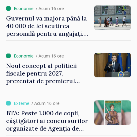
/ Acum 16 ore
Guvernul va majora până la
40 000 de lei scutirea
personală pentru angajați.
Vasile Tofan: „Aproape 800
de milioane de lei îi lăsăm
oamenilor”
/ Acum 16 ore
Noul concept al politicii
fiscale pentru 2027,
prezentat de premierul
Vasile Tofan: „Taxăm mai
puțin munca, stimulăm
investițiile, taxăm viciile și
/ Acum 16 ore
echilibrăm taxarea
BTA: Peste 1.000 de copii,
consumului”
câștigători ai concursurilor
organizate de Agenția de
Stat pentru Bulgarii din