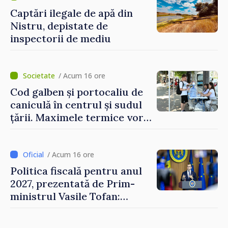
Captări ilegale de apă din
Nistru, depistate de
inspectorii de mediu
/ Acum 16 ore
Cod galben și portocaliu de
caniculă în centrul și sudul
țării. Maximele termice vor
ajunge până la 37°C
/ Acum 16 ore
Politica fiscală pentru anul
2027, prezentată de Prim-
ministrul Vasile Tofan:
Reducerea poverii pe muncă,
stimularea investițiilor și o