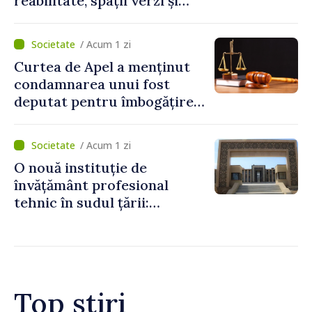
reabilitate, spații verzi și
zone pentru copii
/ Acum 1 zi
Curtea de Apel a menținut
condamnarea unui fost
deputat pentru îmbogățire
ilicită. Acesta va achita
statului peste 2,4 milioane
/ Acum 1 zi
de lei
O nouă instituție de
învățământ profesional
tehnic în sudul țării:
Guvernul a aprobat
înființarea Colegiului moldo-
turc la Comrat
Top știri