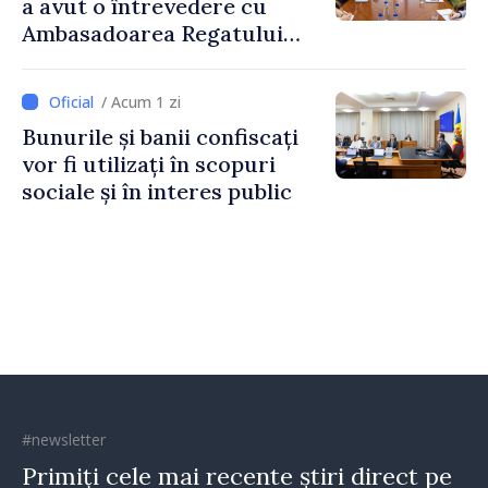
a avut o întrevedere cu
Ambasadoarea Regatului
Unit al Marii Britanii și
Irlandei de Nord, Fern
/ Acum 1 zi
Horine
Bunurile și banii confiscați
vor fi utilizați în scopuri
sociale și în interes public
#newsletter
Primiți cele mai recente știri direct pe