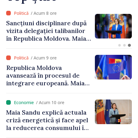
 8 ore
/ Acum 7 
ciplinare după
Adunarea Popu
iei talibanilor
Găgăuziei trebu
 Moldova. Maia
mandat deplin.
rușinos că
Maia Sandu: „Al
cții înalte nu
libere și corect
/ Acum 9 ore
ca statului”
Republica Moldova
avansează în procesul de
integrare europeană. Maia
Sandu: „Nu ne blochează
niciun stat”
/ Acum 10 ore
Maia Sandu explică actuala
criză energetică și face apel
la reducerea consumului în
orele de vârf: „Doar astfel