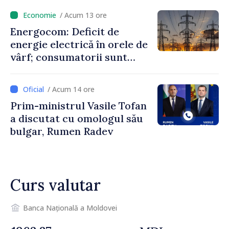
putem menține prețurile la
/ Acum 13 ore
un nivel mai mic”
Energocom: Deficit de
energie electrică în orele de
vârf; consumatorii sunt
îndemnați să economisească
/ Acum 14 ore
Prim-ministrul Vasile Tofan
a discutat cu omologul său
bulgar, Rumen Radev
Curs valutar
Banca Națională a Moldovei