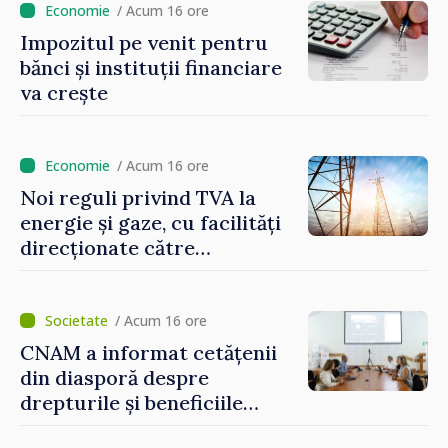
taxare mai echitabilă
/ Acum 16 ore
Impozitul pe venit pentru
bănci și instituții financiare
va crește
/ Acum 16 ore
Noi reguli privind TVA la
energie și gaze, cu facilități
direcționate către
consumatorii vulnerabili
/ Acum 16 ore
CNAM a informat cetățenii
din diasporă despre
drepturile și beneficiile
asigurării medicale