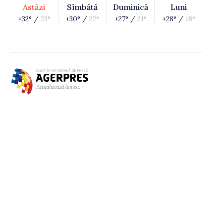
Astăzi
Sîmbătă
Duminică
Luni
+32° /
23°
+30° /
22°
+27° /
21°
+28° /
18°