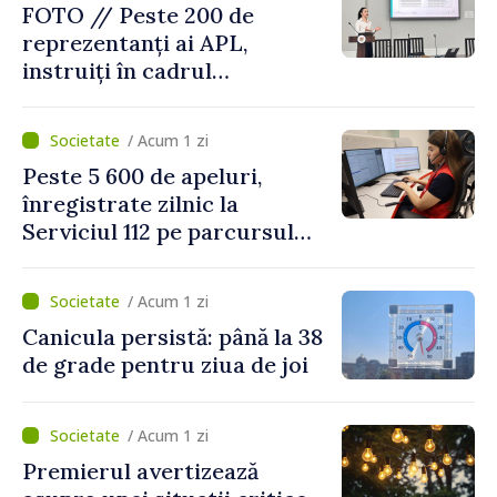
FOTO // Peste 200 de
reprezentanți ai APL,
instruiți în cadrul
Platformelor Locale de
Mediu privind aplicarea a
/ Acum 1 zi
două regulamente din
Peste 5 600 de apeluri,
domeniu
înregistrate zilnic la
Serviciul 112 pe parcursul
lunii iulie. Cei mai mulți
cetățeni au solicitat
/ Acum 1 zi
ambulanța
Canicula persistă: până la 38
de grade pentru ziua de joi
/ Acum 1 zi
Premierul avertizează