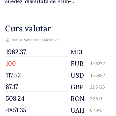
suedez, discutată de Prim-
ministrul Vasile Tofan și
Ambasadoarea Suediei,
Petra Lärke
Curs valutar
Banca Națională a Moldovei
MDL
EUR
19.6237
USD
16.6982
GBP
22.5125
RON
3.8611
UAH
0.4045