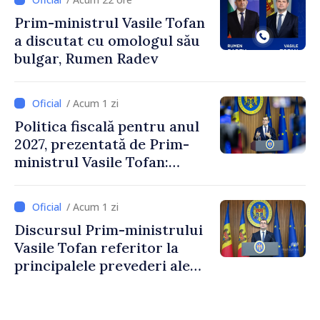
Crucii Roșii în Moldova
Prim-ministrul Vasile Tofan
a discutat cu omologul său
bulgar, Rumen Radev
/ Acum 1 zi
Politica fiscală pentru anul
2027, prezentată de Prim-
ministrul Vasile Tofan:
Reducerea poverii pe muncă,
stimularea investițiilor și o
/ Acum 1 zi
taxare mai echitabilă
Discursul Prim-ministrului
Vasile Tofan referitor la
principalele prevederi ale
politicii fiscale pentru anul
2027