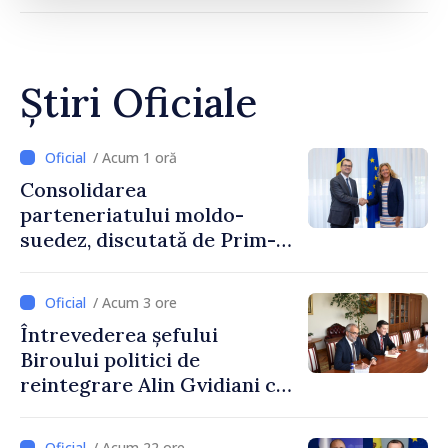
Știri Oficiale
/ Acum 1 oră
Consolidarea
parteneriatului moldo-
suedez, discutată de Prim-
ministrul Vasile Tofan și
Ambasadoarea Suediei,
/ Acum 3 ore
Petra Lärke
Întrevederea șefului
Biroului politici de
reintegrare Alin Gvidiani cu
reprezentanții Misiunii
Comitetului Internațional al
/ Acum 22 ore