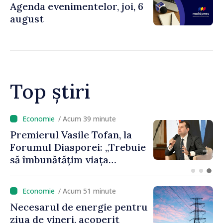
Agenda evenimentelor, joi, 6
august
Top știri
/ Acum 39 minute
Premierul Vasile Tofan, la
Forumul Diasporei: „Trebuie
să îmbunătățim viața
oamenilor și să repornim
motoarele economiei”
/ Acum 51 minute
Necesarul de energie pentru
ziua de vineri, acoperit