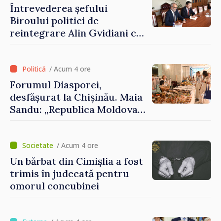
Întrevederea șefului
Biroului politici de
reintegrare Alin Gvidiani cu
reprezentanții Misiunii
Comitetului Internațional al
Crucii Roșii în Moldova
/ Acum 4 ore
Forumul Diasporei,
desfășurat la Chișinău. Maia
Sandu: „Republica Moldova
avansează cu viteză spre UE,
iar diaspora poate juca un
rol important în promovarea
/ Acum 4 ore
și susținerea acestui
Un bărbat din Cimișlia a fost
parcurs”
trimis în judecată pentru
omorul concubinei