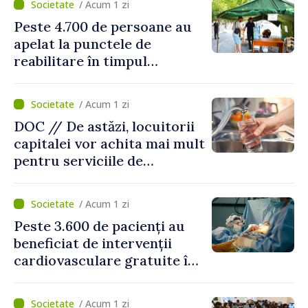
/ Acum 1 zi
Peste 4.700 de persoane au
apelat la punctele de
reabilitare în timpul
caniculei
/ Acum 1 zi
DOC // De astăzi, locuitorii
capitalei vor achita mai mult
pentru serviciile de
alimentare cu apă și
canalizare
/ Acum 1 zi
Peste 3.600 de pacienți au
beneficiat de intervenții
cardiovasculare gratuite în
prima jumătate a anului
/ Acum 1 zi