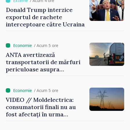
/ Acum 4 ore
Donald Trump interzice
exportul de rachete
interceptoare către Ucraina
/ Acum 5 ore
ANTA avertizează
transportatorii de mărfuri
periculoase asupra
riscurilor sporite pe timp de
caniculă
/ Acum 5 ore
VIDEO // Moldelectrica:
consumatorii finali nu au
fost afectați în urma
avarierii Liniei Bălți–
Dnestrovsk. Lucrările de