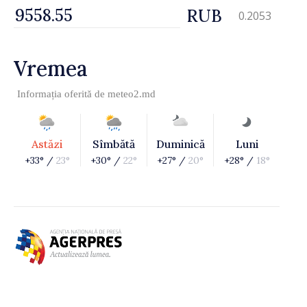
RUB
0.2053
Vremea
Informația oferită de
meteo2.md
Astăzi
Sîmbătă
Duminică
Luni
+33° /
23°
+30° /
22°
+27° /
20°
+28° /
18°