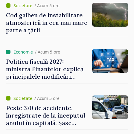
reparație vor fi efectuate în
/ Acum 5 ore
regim prioritar
Cod galben de instabilitate
atmosferică în cea mai mare
parte a țării
/ Acum 5 ore
Politica fiscală 2027:
ministra Finanțelor explică
principalele modificări
privind impozitul pe
bunurile imobiliare, taxele
locale și rutiere
/ Acum 5 ore
Peste 370 de accidente,
înregistrate de la începutul
anului în capitală. Șase
persoane și-au pierdut viața