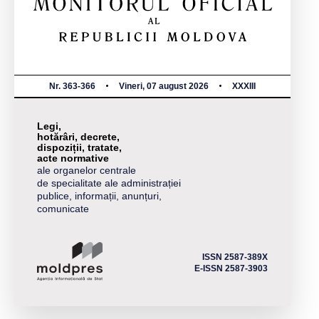
Nr. 363-366
Vineri, 07 august 2026
XXXIII
Legi,
hotărâri, decrete,
dispoziții, tratate,
acte normative
ale organelor centrale
de specialitate ale administrației
publice, informații, anunțuri,
comunicate
ISSN 2587-389X
E-ISSN 2587-3903