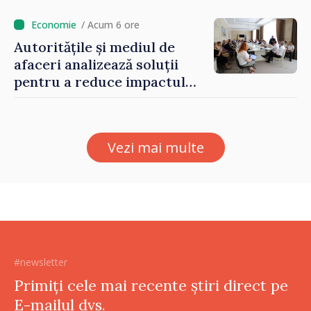
/ Acum 6 ore
Autoritățile și mediul de
afaceri analizează soluții
pentru a reduce impactul
provocărilor energetice
asupra economiei
Vezi mai multe
#newsletter
Primiți cele mai recente știri direct pe
E-mailul dvs.