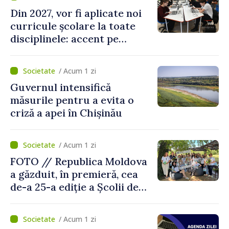
Din 2027, vor fi aplicate noi
curricule școlare la toate
disciplinele: accent pe
dezvoltarea gândirii critice
și folosirea cunoștințelor în
/ Acum 1 zi
situații reale
Guvernul intensifică
măsurile pentru a evita o
criză a apei în Chișinău
/ Acum 1 zi
FOTO // Republica Moldova
a găzduit, în premieră, cea
de-a 25-a ediție a Școlii de
vară EPSA
/ Acum 1 zi