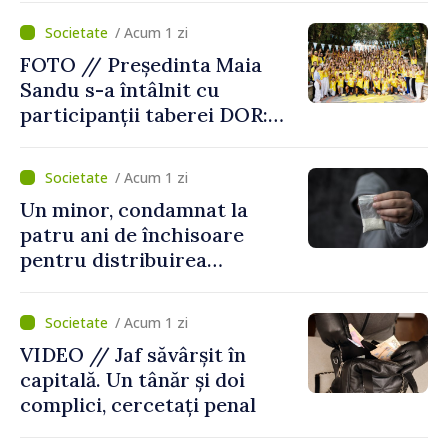
/ Acum 1 zi
FOTO // Președinta Maia
Sandu s-a întâlnit cu
participanții taberei DOR:
„Legătura lor cu țara
noastră rămâne puternică”
/ Acum 1 zi
Un minor, condamnat la
patru ani de închisoare
pentru distribuirea
drogurilor în raionul Edineț
/ Acum 1 zi
VIDEO // Jaf săvârșit în
capitală. Un tânăr și doi
complici, cercetați penal