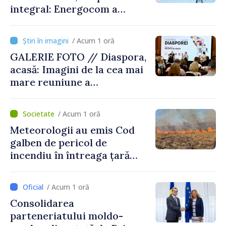
integral: Energocom a
rezervat volumele
/ Acum 1 oră
GALERIE FOTO // Diaspora,
acasă: Imagini de la cea mai
mare reuniune a
moldovenilor de peste
hotare
/ Acum 1 oră
Meteorologii au emis Cod
galben de pericol de
incendiu în întreaga țară
până pe 14 august
/ Acum 1 oră
Consolidarea
parteneriatului moldo-