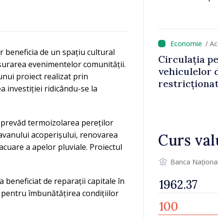
/ A
vor beneficia de un spațiu cultural
Circulația p
ășurarea evenimentelor comunității.
vehiculelor 
nui proiect realizat prin
restricționa
 investiției ridicându-se la
i prevăd termoizolarea pereților
tavanului acoperișului, renovarea
Curs val
acuare a apelor pluviale. Proiectul
Banca Naționa
u a beneficiat de reparații capitale în
e pentru îmbunătățirea condițiilor