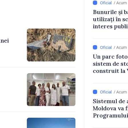
/ Acum 
Bunurile și b
utilizați în s
interes publ
unei
/ Acum 
Un parc foto
sistem de st
construit la 
/ Acum 
Sistemul de 
Moldova va f
Programului
Strategiei N