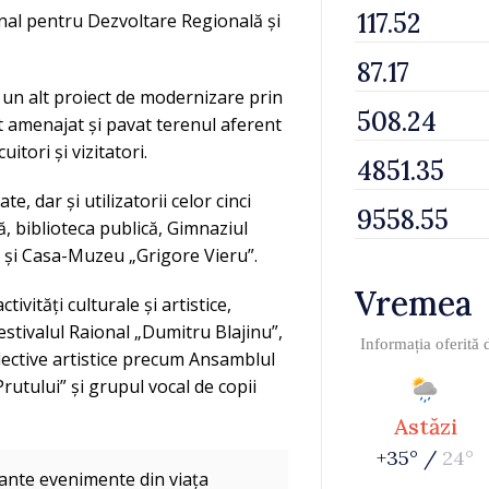
onal pentru Dezvoltare Regională și
e un alt proiect de modernizare prin
 amenajat și pavat terenul aferent
itori și vizitatori.
, dar și utilizatorii celor cinci
ă, biblioteca publică, Gimnaziul
” și Casa-Muzeu „Grigore Vieru”.
Vremea
vități culturale și artistice,
Festivalul Raional „Dumitru Blajinu”,
Informația oferită
lective artistice precum Ansamblul
rutului” și grupul vocal de copii
Astăzi
+35° /
24°
tante evenimente din viața