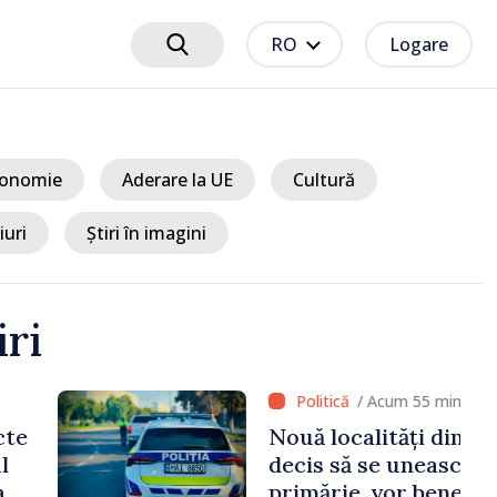
RO
Logare
onomie
Aderare la UE
Cultură
iuri
Știri în imagini
iri
m 55 minute
ți din Rezina, care au
unească într-o singură
 beneficia de