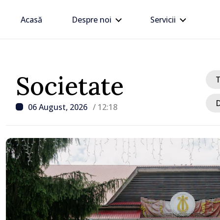
Acasă
Despre noi
Servicii
Societate
D
06 August, 2026
/ 12:18
/ Acum 53 minute
Poliția îndeamnă șoferii
regulile de circulație în
intensificării traficului