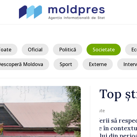
Toate
Oficial
Politică
Societate
Ec
escoperă Moldova
Sport
Externe
Interv
Top șt
/ Acu
 să respecte
Nouă localită
 contextul
decis să se 
 din perioada
primărie, vor