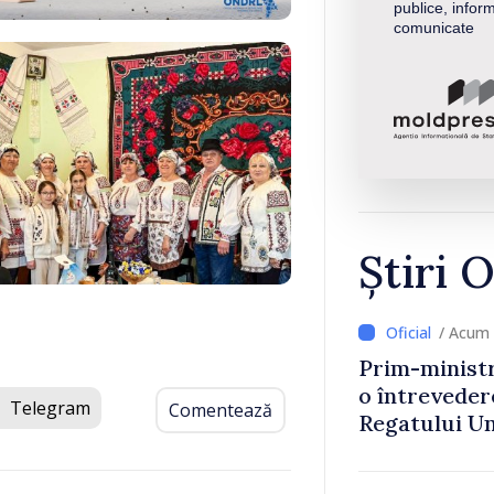
publice, inform
comunicate
Știri O
/ Acum 
Prim-ministr
o întrevede
Telegram
Comentează
Regatului Uni
Irlandei de 