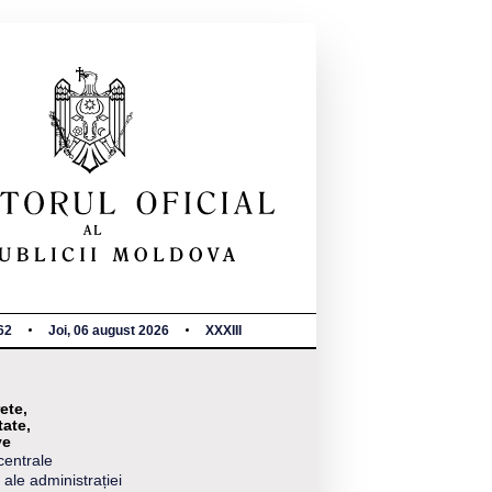
62
Joi, 06 august 2026
XXXIII
ete,
tate,
ve
centrale
 ale administrației