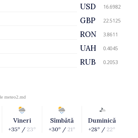
USD
16.6982
GBP
22.5125
RON
3.8611
UAH
0.4045
RUB
0.2053
 de
meteo2.md
Vineri
Sîmbătă
Duminică
+35° /
23°
+30° /
21°
+28° /
22°