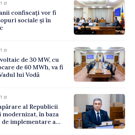
1 zi
anii confiscați vor fi
copuri sociale și în
ic
1 zi
voltaic de 30 MW, cu
ocare de 60 MWh, va fi
Vadul lui Vodă
1 zi
apărare al Republicii
i modernizat, în baza
 de implementare a
aționale de Apărare