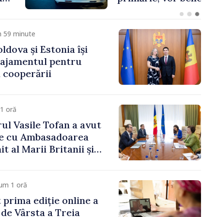
e peste 85 de milioane
artea Guvernului
m 59 minute
ldova și Estonia își
gajamentul pentru
 cooperării
1 oră
ul Vasile Tofan a avut
re cu Ambasadoarea
t al Marii Britanii și
Nord, Fern Horine
um 1 oră
 prima ediție online a
 de Vârsta a Treia