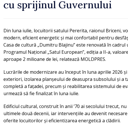
cu sprijinul Guvernului
Din luna iulie, locuitorii satului Pererita, raionul Briceni, 
modern, eficient energetic și mai confortabil pentru desf
Casa de cultură „Dumitru Blajinu” este renovată în cadrul u
Programul Național „Satul European”, ediția a II-a, valoarea
aproape 2 milioane de lei, relatează MOLDPRES.
Lucrările de modernizare au început în luna aprilie 2026 ș
exteriori, izolarea planșeului de deasupra subsolului și a 
completă a fațadei, precum și reabilitarea sistemului de ev
urmează să fie finalizat în luna iulie.
Edificiul cultural, construit în anii ’70 ai secolului trecut, n
ultimele două decenii, iar intervențiile au devenit necesar
oferite locuitorilor și eficientizarea energetică a clădirii.