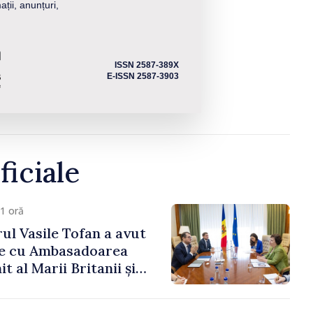
ații, anunțuri,
ISSN 2587-389X
E-ISSN 2587-3903
ficiale
1 oră
ul Vasile Tofan a avut
re cu Ambasadoarea
t al Marii Britanii și
Nord, Fern Horine