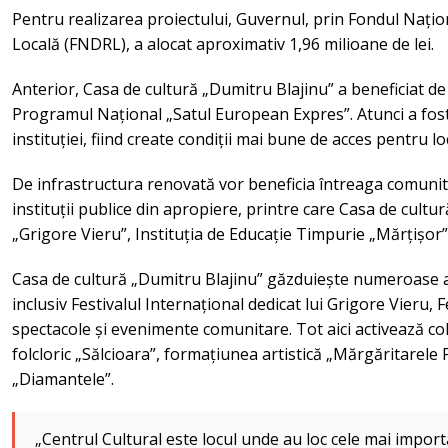
Pentru realizarea proiectului, Guvernul, prin Fondul Nați
Locală (FNDRL), a alocat aproximativ 1,96 milioane de lei.
Anterior, Casa de cultură „Dumitru Blajinu” a beneficiat d
Programul Național „Satul European Expres”. Atunci a fost
instituției, fiind create condiții mai bune de acces pentru locu
De infrastructura renovată vor beneficia întreaga comunitate
instituții publice din apropiere, printre care Casa de cultur
„Grigore Vieru”, Instituția de Educație Timpurie „Mărțișor
Casa de cultură „Dumitru Blajinu” găzduiește numeroase acti
inclusiv Festivalul Internațional dedicat lui Grigore Vieru, 
spectacole și evenimente comunitare. Tot aici activează co
folcloric „Sălcioara”, formațiunea artistică „Mărgăritarele P
„Diamantele”.
„Centrul Cultural este locul unde au loc cele mai impor