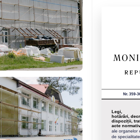
Nr. 359-3
Legi,
hotărâri, decr
dispoziții, tra
acte normati
ale organelor 
de specialitate