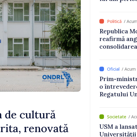
stimulente d
de lei din p
/ Acu
Republica Mo
reafirmă an
consolidarea
/ Acum 
Prim-ministr
o întrevede
Regatului Uni
Irlandei de 
de cultură
/ Ac
rita, renovată
USM a lansat
Universității