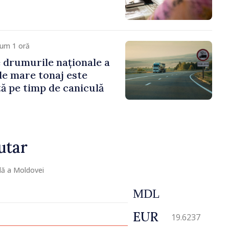
cum 1 oră
e drumurile naționale a
de mare tonaj este
tă pe timp de caniculă
utar
lă a Moldovei
MDL
EUR
19.6237