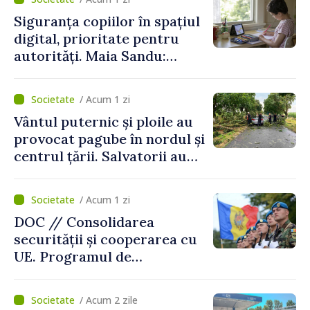
Siguranța copiilor în spațiul
digital, prioritate pentru
autorități. Maia Sandu:
„Trebuie să creăm
mecanisme care să-i
/ Acum 1 zi
protejeze”
Vântul puternic și ploile au
provocat pagube în nordul și
centrul țării. Salvatorii au
intervenit în zece cazuri
/ Acum 1 zi
DOC // Consolidarea
securității și cooperarea cu
UE. Programul de
implementare a Strategiei
Naționale de Apărare pentru
/ Acum 2 zile
perioada 2024–2034,