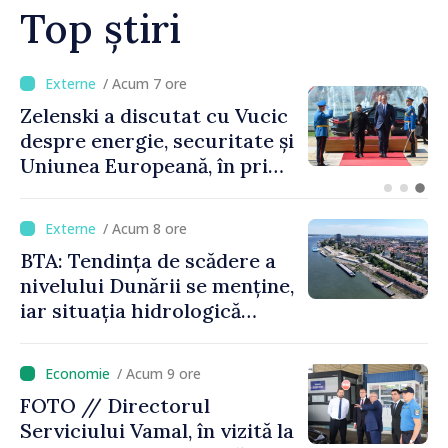
Top știri
/ Acum 3 ore
Bulgaria: Ambasadoarea
Ucrainei, convocată la
Ministerul de Externe în
legătură cu drona prăbușită
/ Acum 8 ore
BTA: Tendința de scădere a
nivelului Dunării se menține,
iar situația hidrologică
rămâne dificilă
/ Acum 9 ore
FOTO // Directorul
Serviciului Vamal, în vizită la