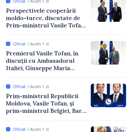
/ Acum 1 zi
Perspectivele cooperării
moldo-turce, discutate de
Prim-ministrul Vasile Tofan
și Ambasadorul Turciei,
Uygar Mustafa Sertel
/ Acum 1 zi
Premierul Vasile Tofan, în
discuții cu Ambasadorul
Italiei, Giuseppe Maria
Perricone
/ Acum 1 zi
Prim-ministrul Republicii
Moldova, Vasile Tofan, și
prim-ministrul Belgiei, Bart
De Wever, au discutat
despre parcursul european
/ Acum 1 zi