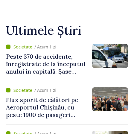
Ultimele Știri
/ Acum 1 zi
Peste 370 de accidente,
înregistrate de la începutul
anului în capitală. Șase
persoane și-au pierdut viața
/ Acum 1 zi
Flux sporit de călători pe
Aeroportul Chișinău, cu
peste 1900 de pasageri
deserviți pe oră în perioada
de vârf a concediilor
/ Acum 1 zi