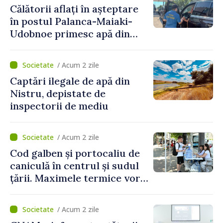
Călătorii aflați în așteptare
publicat în Monitorul Oficial
în postul Palanca-Maiaki-
Udobnoe primesc apă din
partea funcționarilor vamali
și a polițiștilor de frontieră
/ Acum 2 zile
Captări ilegale de apă din
Nistru, depistate de
inspectorii de mediu
/ Acum 2 zile
Cod galben și portocaliu de
caniculă în centrul și sudul
țării. Maximele termice vor
ajunge până la 37°C
/ Acum 2 zile