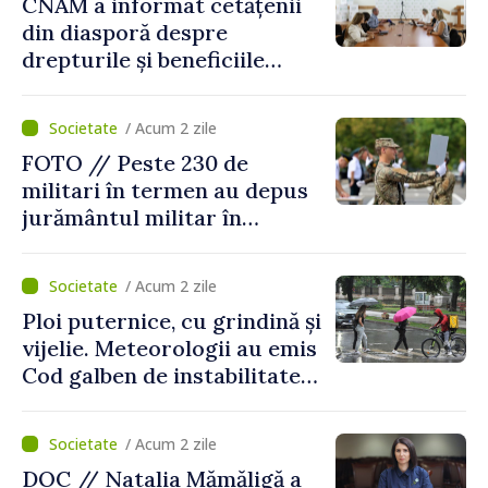
CNAM a informat cetățenii
din diasporă despre
drepturile și beneficiile
asigurării medicale
/ Acum 2 zile
FOTO // Peste 230 de
militari în termen au depus
jurământul militar în
garnizoana Chișinău
/ Acum 2 zile
Ploi puternice, cu grindină și
vijelie. Meteorologii au emis
Cod galben de instabilitate
atmosferică
/ Acum 2 zile
DOC // Natalia Mămăligă a