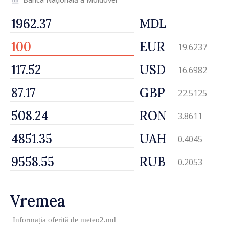
MDL
EUR
19.6237
USD
16.6982
GBP
22.5125
RON
3.8611
UAH
0.4045
RUB
0.2053
Vremea
Informația oferită de
meteo2.md