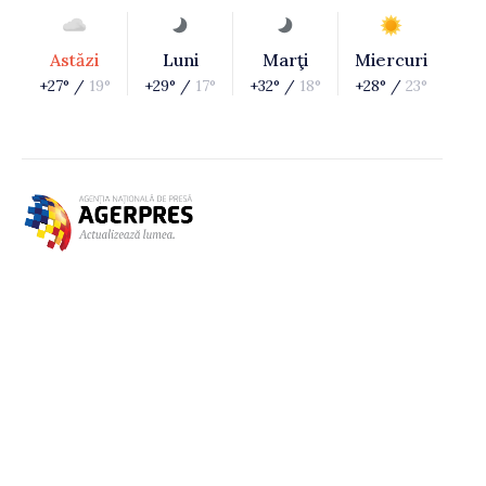
Astăzi
Luni
Marţi
Miercuri
+27° /
19°
+29° /
17°
+32° /
18°
+28° /
23°