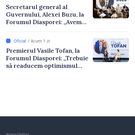
al Republicii Moldova.
Secretarul general al
Guvernului, Alexei Buzu, la
Forumul Diasporei: „Avem
nevoie de fiecare dintre
dumneavoastră pentru a
/ Acum 1 zi
construi comunități mai
Premierul Vasile Tofan, la
puternice”
Forumul Diasporei: „Trebuie
să readucem optimismul
oamenilor și încrederea că
Republica Moldova merge în
direcția corectă”
#newsletter