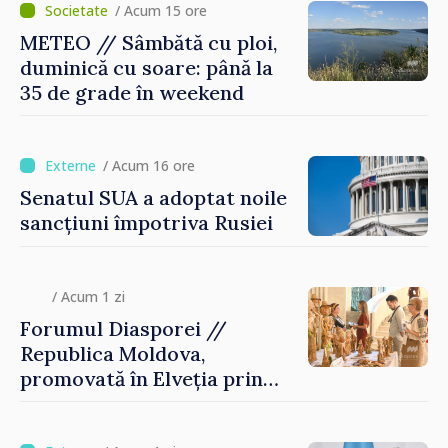
/ Acum 15 ore
METEO // Sâmbătă cu ploi,
duminică cu soare: până la
35 de grade în weekend
/ Acum 16 ore
Senatul SUA a adoptat noile
sancțiuni împotriva Rusiei
/ Acum 1 zi
Forumul Diasporei //
Republica Moldova,
promovată în Elveția prin
turism, investiții și
exporturi