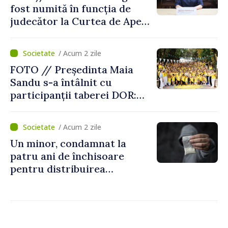
fost numită în funcția de
judecător la Curtea de Apel
Centru
/ Acum 2 zile
FOTO // Președinta Maia
Sandu s-a întâlnit cu
participanții taberei DOR:
„Legătura lor cu țara
noastră rămâne puternică”
/ Acum 2 zile
Un minor, condamnat la
patru ani de închisoare
pentru distribuirea
drogurilor în raionul Edineț