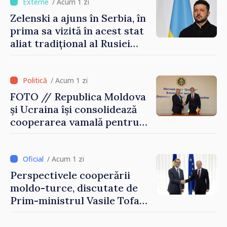
/ Acum 1 zi
Zelenski a ajuns în Serbia, în
prima sa vizită în acest stat
aliat tradițional al Rusiei
după 2022
/ Acum 1 zi
FOTO // Republica Moldova
și Ucraina își consolidează
cooperarea vamală pentru
securizarea frontierei și
integrarea europeană.
Reuniune la Moghiliov-
/ Acum 1 zi
Podolsk
Perspectivele cooperării
moldo-turce, discutate de
Prim-ministrul Vasile Tofan
și Ambasadorul Turciei,
Uygar Mustafa Sertel