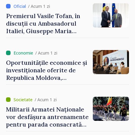
/ Acum 1 zi
Premierul Vasile Tofan, în
discuții cu Ambasadorul
Italiei, Giuseppe Maria
Perricone
/ Acum 1 zi
Oportunitățile economice și
investiționale oferite de
Republica Moldova,
prezentate de vicepremierul
Eugeniu Osmochescu, la
Forumul Diasporei
/ Acum 1 zi
Militarii Armatei Naționale
vor desfășura antrenamente
pentru parada consacrată
Zilei Independenței