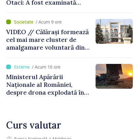
Otaci: A fost examinată
posibilitatea dotării Zonei de
control vamal cu un scanner
/ Acum 9 ore
performant
VIDEO // Călărași formează
cel mai mare cluster de
amalgamare voluntară din
Republica Moldova. Consiliul
orășenesc a aprobat decizia
/ Acum 10 ore
finală
Ministerul Apărării
Naționale al României,
despre drona explodată în
Bulgaria: „Radarele noastre
nu au detectat niciun
vehicul aerian”
Curs valutar
Banca Națională a Moldovei