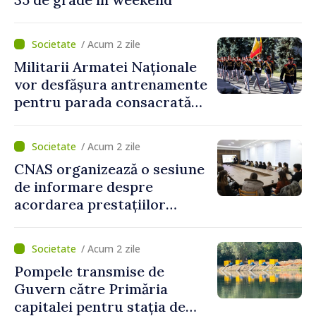
/ Acum 2 zile
Militarii Armatei Naționale
vor desfășura antrenamente
pentru parada consacrată
Zilei Independenței
/ Acum 2 zile
CNAS organizează o sesiune
de informare despre
acordarea prestațiilor
sociale și serviciile
electronice. Cetățenii,
/ Acum 2 zile
invitați să se înscrie la
Pompele transmise de
eveniment
Guvern către Primăria
capitalei pentru stația de