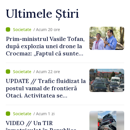
Ultimele Știri
/ Acum 20 ore
Prim-ministrul Vasile Tofan,
după explozia unei drone la
Crocmaz: „Faptul că suntem
în afara zonei de război nu
ne protejează”
/ Acum 22 ore
UPDATE // Trafic fluidizat la
postul vamal de frontieră
Otaci. Activitatea se
desfășoară în condiții
normale
/ Acum 1 zi
VIDEO // Un TIR