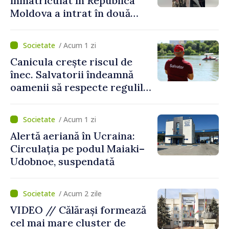
înmatriculat în Republica
Moldova a intrat în două
gospodării din Vaslui,
România
/ Acum 1 zi
Canicula crește riscul de
înec. Salvatorii îndeamnă
oamenii să respecte regulile
de siguranță la scăldat
/ Acum 1 zi
Alertă aeriană în Ucraina:
Circulația pe podul Maiaki–
Udobnoe, suspendată
/ Acum 2 zile
VIDEO // Călărași formează
cel mai mare cluster de