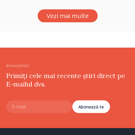
demonstrat tuturor că
suntem rezistenți și știm să
Vezi mai multe
ne punctăm prioritățile
pentru viitor”
#newsletter
Primiți cele mai recente știri direct pe
E-mailul dvs.
Abonează-te