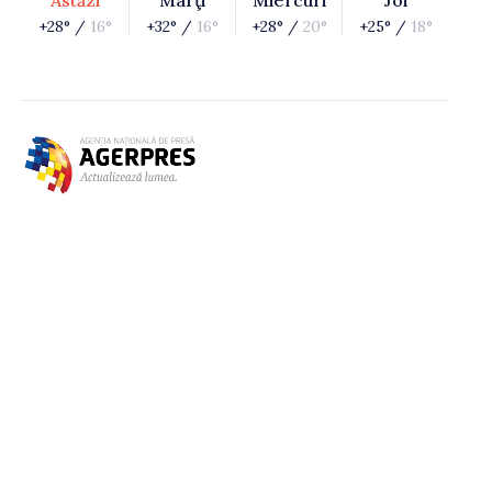
Astăzi
Marţi
Miercuri
Joi
+28° /
16°
+32° /
16°
+28° /
20°
+25° /
18°