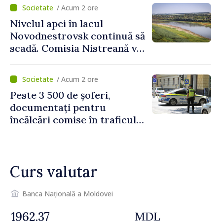
viceprim-ministrului cu
/ Acum 2 ore
reprezentanta rezidentă a
Nivelul apei în lacul
PNUD în Republica Moldova,
Novodnestrovsk continuă să
Daniela Gasparikova
scadă. Comisia Nistreană va
analiza situația hidrologică
/ Acum 2 ore
Peste 3 500 de șoferi,
documentați pentru
încălcări comise în traficul
rutier. Cei mai mulți au
depășit limita de viteză
Curs valutar
Banca Națională a Moldovei
MDL