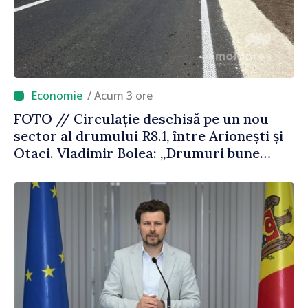
/ Acum 3 ore
FOTO // Circulație deschisă pe un nou
sector al drumului R8.1, între Arionești și
Otaci. Vladimir Bolea: „Drumuri bune
înseamnă deplasări sigure ale agenților
economici și cetățenilor”