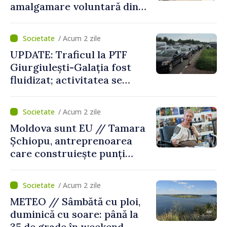
amalgamare voluntară din
Republica Moldova. Consiliul
orășenesc a aprobat decizia
/ Acum 2 zile
finală
UPDATE: Traficul la PTF
Giurgiulești-Galația fost
fluidizat; activitatea se
desfășoară în condiții
normale
/ Acum 2 zile
Moldova sunt EU // Tamara
Șchiopu, antreprenoarea
care construiește punți
între Marea Britanie și
Republica Moldova
/ Acum 2 zile
METEO // Sâmbătă cu ploi,
duminică cu soare: până la
35 de grade în weekend