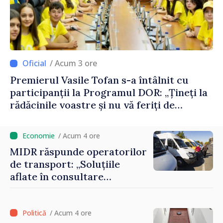
/ Acum 3 ore
Premierul Vasile Tofan s-a întâlnit cu
participanții la Programul DOR: „Țineți la
rădăcinile voastre și nu vă feriți de
încercări și greșeli – doar astfel puteți
reuși”
/ Acum 4 ore
MIDR răspunde operatorilor
de transport: „Soluțiile
aflate în consultare
urmăresc ca cetățenii să
beneficieze de servicii
sigure, regulate și
/ Acum 4 ore