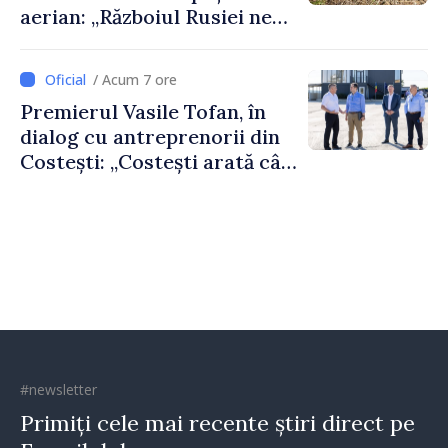
aerian: „Războiul Rusiei ne
afectează direct”
/ Acum 7 ore
Premierul Vasile Tofan, în
dialog cu antreprenorii din
Costești: „Costești arată cât
de mult poate face o
comunitate atunci când
există inițiativă, muncă și
spirit antreprenorial”
#newsletter
Primiți cele mai recente știri direct pe