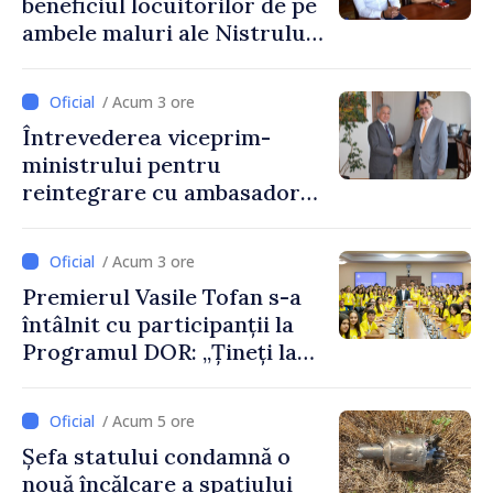
beneficiul locuitorilor de pe
ambele maluri ale Nistrului
discutate la întrevederea
viceprim-ministrului cu
/ Acum 3 ore
reprezentanta rezidentă a
Întrevederea viceprim-
PNUD în Republica Moldova,
ministrului pentru
Daniela Gasparikova
reintegrare cu ambasadorul
Japoniei în Republica
Moldova
/ Acum 3 ore
Premierul Vasile Tofan s-a
întâlnit cu participanții la
Programul DOR: „Țineți la
rădăcinile voastre și nu vă
feriți de încercări și greșeli –
/ Acum 5 ore
doar astfel puteți reuși”
Șefa statului condamnă o
nouă încălcare a spațiului