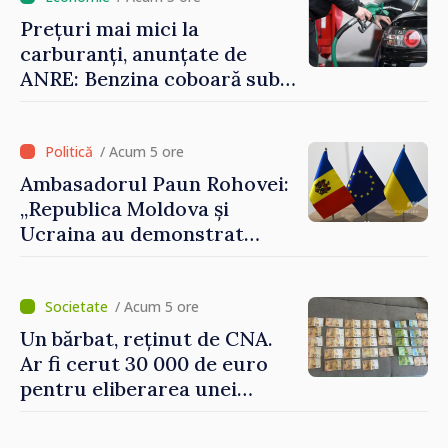
Prețuri mai mici la
carburanți, anunțate de
ANRE: Benzina coboară sub
pragul de 30 de lei
/ Acum 5 ore
Ambasadorul Paun Rohovei:
„Republica Moldova și
Ucraina au demonstrat
performanțe fără precedent
în procesul de integrare
europeană”
/ Acum 5 ore
Un bărbat, reținut de CNA.
Ar fi cerut 30 000 de euro
pentru eliberarea unei
persoane condamnate