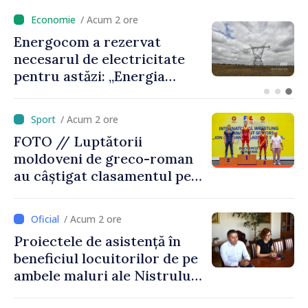
/ Acum 25 minute
VIDEO // Peste 2 000 de
militari vor defila de Ziua
Independenței în PMAN.
Ministrul Anatolie Nosatîi:
„Un omagiu celor care au
/ Acum 2 ore
luptat pentru libertate”
FOTO // Luptătorii
moldoveni de greco-roman
au câștigat clasamentul pe
echipe la turneul de la
București
/ Acum 2 ore
Proiectele de asistență în
beneficiul locuitorilor de pe
ambele maluri ale Nistrului
discutate la întrevederea