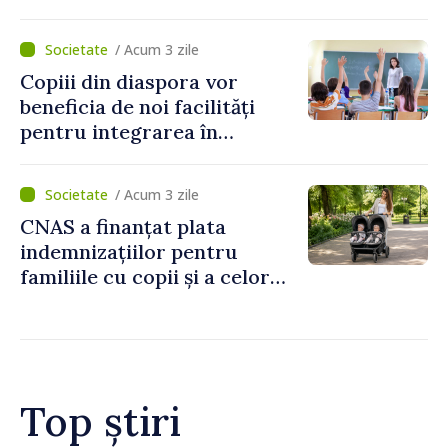
captarea a apei de la Vadul
lui Vodă au fost instalate și
/ Acum 3 zile
puse în funcțiune
Copiii din diaspora vor
beneficia de noi facilități
pentru integrarea în
sistemul educațional din
Republica Moldova
/ Acum 3 zile
CNAS a finanțat plata
indemnizațiilor pentru
familiile cu copii și a celor
pentru incapacitate
temporară de muncă
Top știri