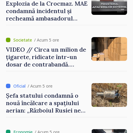
accesibile”
Explozia de la Crocmaz. MAE
condamnă incidentul și
recheamă ambasadorul
Republicii Moldova la
Moscova pentru consultări
/ Acum 5 ore
VIDEO // Circa un milion de
țigarete, ridicate într-un
dosar de contrabandă.
Produsele urmau a fi scoase
ilegal din țară
/ Acum 5 ore
Șefa statului condamnă o
nouă încălcare a spațiului
aerian: „Războiul Rusiei ne
afectează direct”
/ Acum 5 ore