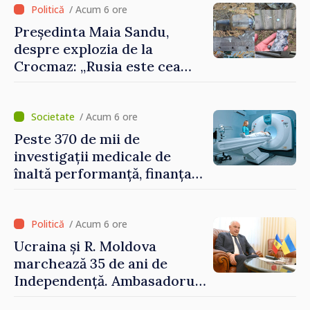
/ Acum 6 ore
Președinta Maia Sandu,
despre explozia de la
Crocmaz: „Rusia este cea
care duce războiul de
agresiune în Ucraina și
poartă întreaga vină pentru
/ Acum 6 ore
pericolul adus la casele
Peste 370 de mii de
oamenilor noștri”
investigații medicale de
înaltă performanță, finanțate
de asigurarea obligatorie în
prima jumătate a anului
/ Acum 6 ore
Ucraina și R. Moldova
marchează 35 de ani de
Independență. Ambasadorul
Paun Rohovei: „Am