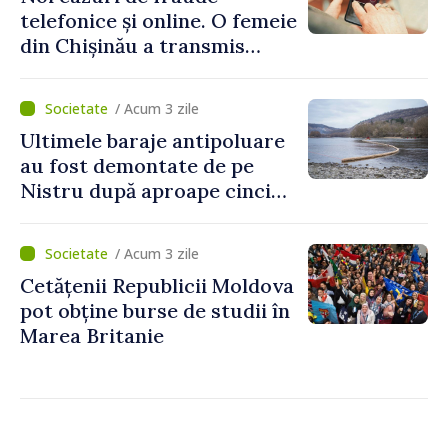
telefonice și online. O femeie
din Chișinău a transmis
escrocilor 990 000 de lei
/ Acum 3 zile
Ultimele baraje antipoluare
au fost demontate de pe
Nistru după aproape cinci
luni de intervenții
/ Acum 3 zile
Cetățenii Republicii Moldova
pot obține burse de studii în
Marea Britanie