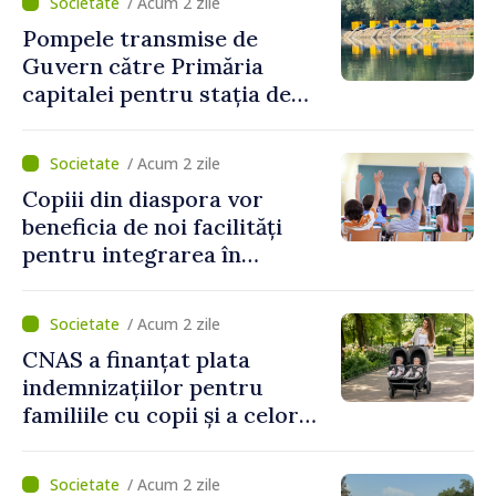
/ Acum 2 zile
invitați să se înscrie la
Pompele transmise de
eveniment
Guvern către Primăria
capitalei pentru stația de
captarea a apei de la Vadul
lui Vodă au fost instalate și
/ Acum 2 zile
puse în funcțiune
Copiii din diaspora vor
beneficia de noi facilități
pentru integrarea în
sistemul educațional din
Republica Moldova
/ Acum 2 zile
CNAS a finanțat plata
indemnizațiilor pentru
familiile cu copii și a celor
pentru incapacitate
temporară de muncă
/ Acum 2 zile