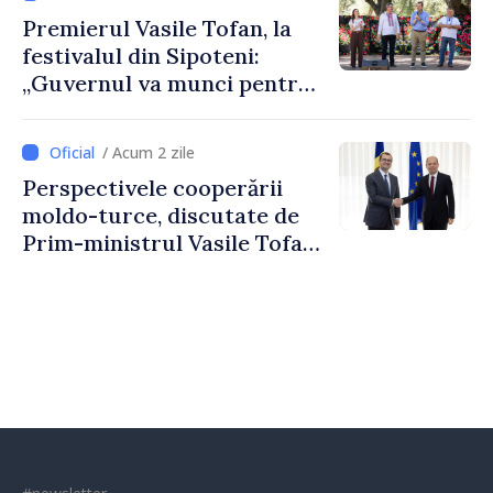
Premierul Vasile Tofan, la
festivalul din Sipoteni:
„Guvernul va munci pentru
ca fiecare sat, fiecare
comunitate și toți
/ Acum 2 zile
moldovenii să prospere”
Perspectivele cooperării
moldo-turce, discutate de
Prim-ministrul Vasile Tofan
și Ambasadorul Turciei,
Uygar Mustafa Sertel