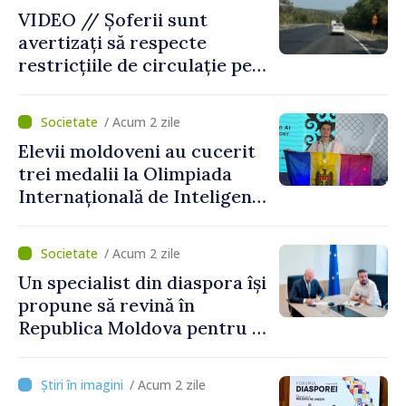
VIDEO // Șoferii sunt
avertizați să respecte
restricțiile de circulație pe
drumul R3, unde se
desfășoară lucrări de
/ Acum 2 zile
reparație
Elevii moldoveni au cucerit
trei medalii la Olimpiada
Internațională de Inteligență
Artificială
/ Acum 2 zile
Un specialist din diaspora își
propune să revină în
Republica Moldova pentru a
contribui la dezvoltarea
registrului naval național
/ Acum 2 zile