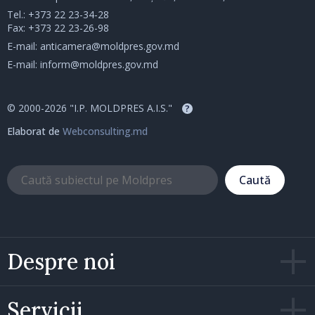
Tel.:
+373 22 23-34-28
Fax: +373 22 23-26-98
E-mail:
anticamera@moldpres.gov.md
E-mail:
inform@moldpres.gov.md
© 2000-2026 "I.P. MOLDPRES A.I.S."
?
Elaborat de
Webconsulting.md
Caută
Despre noi
Servicii