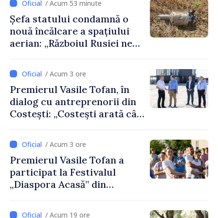
/ Acum 53 minute
Șefa statului condamnă o
nouă încălcare a spațiului
aerian: „Războiul Rusiei ne
afectează direct”
/ Acum 3 ore
Premierul Vasile Tofan, în
dialog cu antreprenorii din
Costești: „Costești arată cât
de mult poate face o
comunitate atunci când
/ Acum 3 ore
există inițiativă, muncă și
Premierul Vasile Tofan a
spirit antreprenorial”
participat la Festivalul
„Diaspora Acasă” din
Costești
/ Acum 19 ore