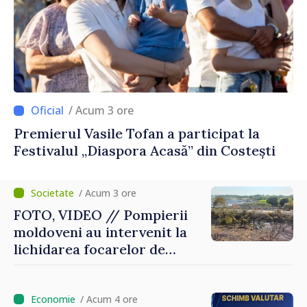
/ Acum 3 ore
Premierul Vasile Tofan a participat la
Festivalul „Diaspora Acasă” din Costești
/ Acum 3 ore
FOTO, VIDEO // Pompierii
moldoveni au intervenit la
lichidarea focarelor de
incendiu în apropiere de
Thessaloniki. Misiunea a
durat cinci ore
/ Acum 4 ore