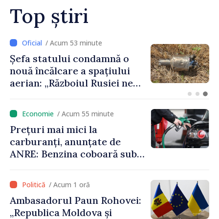
Top știri
/ Acum 5 minute
MIDR răspunde operatorilor
de transport: „Soluțiile
aflate în consultare
urmăresc ca cetățenii să
beneficieze de servicii
/ Acum 55 minute
sigure, regulate și
Prețuri mai mici la
accesibile”
carburanți, anunțate de
ANRE: Benzina coboară sub
pragul de 30 de lei
/ Acum 1 oră
Ambasadorul Paun Rohovei:
„Republica Moldova și