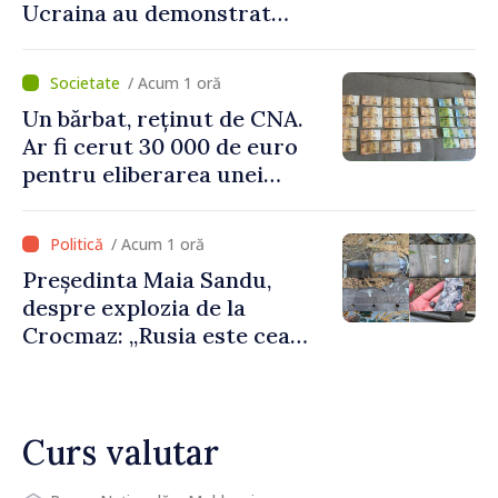
Ucraina au demonstrat
performanțe fără precedent
în procesul de integrare
/ Acum 1 oră
europeană”
Un bărbat, reținut de CNA.
Ar fi cerut 30 000 de euro
pentru eliberarea unei
persoane condamnate
/ Acum 1 oră
Președinta Maia Sandu,
despre explozia de la
Crocmaz: „Rusia este cea
care duce războiul de
agresiune în Ucraina și
poartă întreaga vină pentru
Curs valutar
pericolul adus la casele
oamenilor noștri”