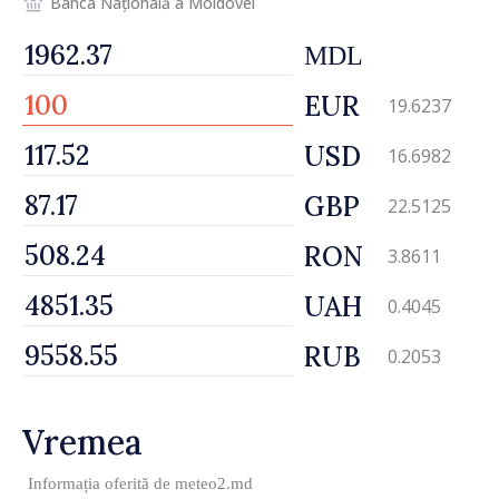
Banca Națională a Moldovei
MDL
EUR
19.6237
USD
16.6982
GBP
22.5125
RON
3.8611
UAH
0.4045
RUB
0.2053
Vremea
Informația oferită de
meteo2.md