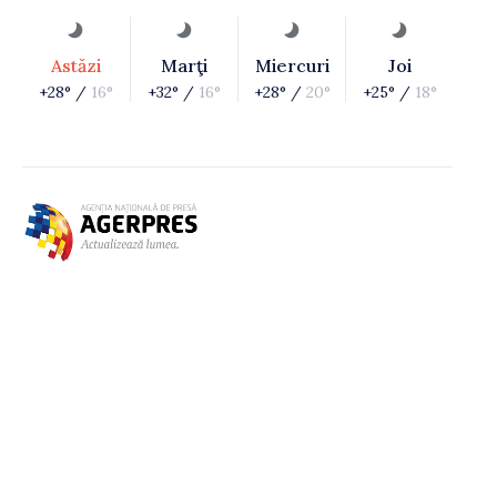
Astăzi
Marţi
Miercuri
Joi
+28° /
16°
+32° /
16°
+28° /
20°
+25° /
18°