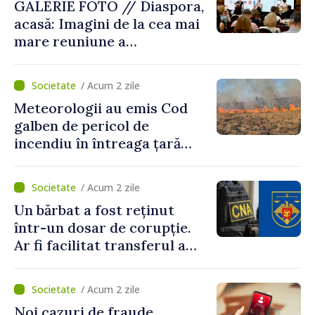
GALERIE FOTO // Diaspora,
acasă: Imagini de la cea mai
mare reuniune a
moldovenilor de peste
hotare
/ Acum 2 zile
Meteorologii au emis Cod
galben de pericol de
incendiu în întreaga țară
până pe 14 august
/ Acum 2 zile
Un bărbat a fost reținut
într-un dosar de corupție.
Ar fi facilitat transferul a
60.000 de dolari prin
portofele electronice
/ Acum 2 zile
Noi cazuri de fraude