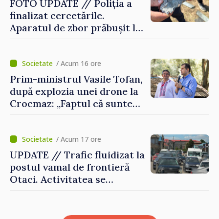
FOTO UPDATE // Poliția a
finalizat cercetările.
Aparatul de zbor prăbușit la
Crocmaz ar putea fi o
„dronă-rachetă”
/ Acum 16 ore
Prim-ministrul Vasile Tofan,
după explozia unei drone la
Crocmaz: „Faptul că suntem
în afara zonei de război nu
ne protejează”
/ Acum 17 ore
UPDATE // Trafic fluidizat la
postul vamal de frontieră
Otaci. Activitatea se
desfășoară în condiții
normale