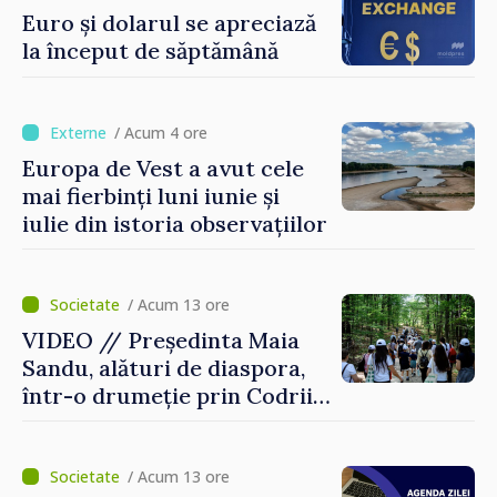
Euro și dolarul se apreciază
la început de săptămână
/ Acum 4 ore
Europa de Vest a avut cele
mai fierbinți luni iunie și
iulie din istoria observațiilor
/ Acum 13 ore
VIDEO // Președinta Maia
Sandu, alături de diaspora,
într-o drumeție prin Codrii
Moldovei: „Încă mai avem ce
descoperi”
/ Acum 13 ore