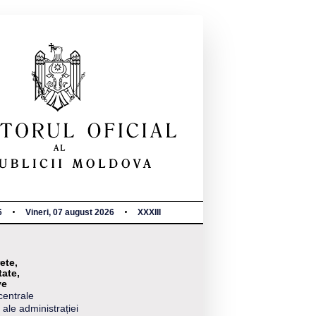
6
Vineri, 07 august 2026
XXXIII
ete,
tate,
ve
centrale
 ale administrației