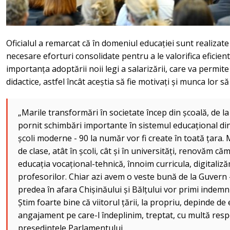
Oficialul a remarcat că în domeniul educației sunt realizate 
necesare eforturi consolidate pentru a le valorifica eficient
importanța adoptării noii legi a salarizării, care va permit
didactice, astfel încât aceștia să fie motivați și munca lor să
„Marile transformări în societate încep din școală, de la 
pornit schimbări importante în sistemul educațional din
școli moderne - 90 la număr vor fi create în toată țara.
de clase, atât în școli, cât și în universități, renovăm c
educația vocațional-tehnică, înnoim curricula, digitaliz
profesorilor. Chiar azi avem o veste bună de la Guvern 
predea în afara Chișinăului și Bălțului vor primi indemn
Știm foarte bine că viitorul țării, la propriu, depinde de 
angajament pe care-l îndeplinim, treptat, cu multă respo
președintele Parlamentului.