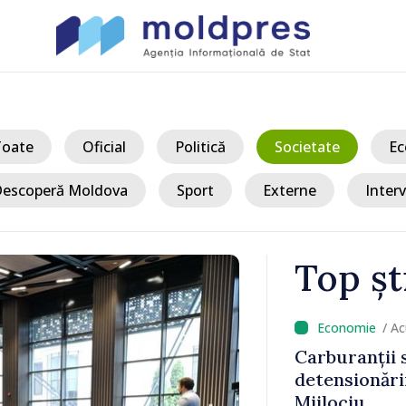
Toate
Oficial
Politică
Societate
Ec
escoperă Moldova
Sport
Externe
Interv
Top șt
/ Ac
, pe fondul
Cetățenii Re
in Orientul
obține burse
Britanie