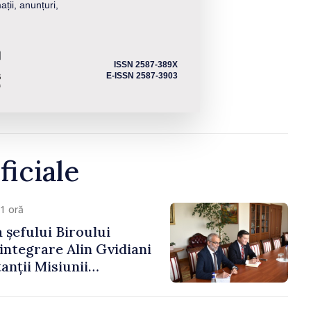
ații, anunțuri,
ISSN 2587-389X
E-ISSN 2587-3903
ficiale
1 oră
 șefului Biroului
eintegrare Alin Gvidiani
anții Misiunii
Internațional al Crucii
dova