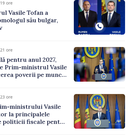
19 ore
ul Vasile Tofan a
omologul său bulgar,
v
21 ore
ală pentru anul 2027,
e Prim-ministrul Vasile
erea poverii pe muncă,
vestițiilor și o taxare
lă
23 ore
im-ministrului Vasile
or la principalele
 politicii fiscale pentru