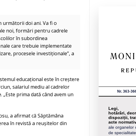
următorii doi ani. Va fi o
le noi, formări pentru cadrele
școlilor în subordinea
ionale care trebuie implementate
zare, procesele investiționale”, a
sistemul educațional este în creștere
iun, salariul mediu al cadrelor
Nr. 363-36
ie. „Este prima dată când avem un
Legi,
hotărâri, decr
rosu, a afirmat că Săptămâna
dispoziții, tra
acte normati
rea în revistă a reușitelor din
ale organelor 
de specialitate