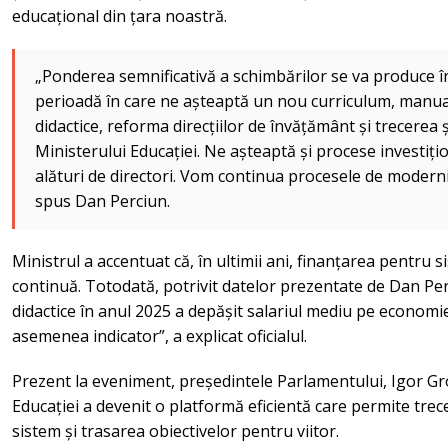
educațional din țara noastră.
„Ponderea semnificativă a schimbărilor se va produce în 
perioadă în care ne așteaptă un nou curriculum, manua
didactice, reforma direcțiilor de învățământ și trecerea 
Ministerului Educației. Ne așteaptă și procese investiț
alături de directori. Vom continua procesele de moderni
spus Dan Perciun.
Ministrul a accentuat că, în ultimii ani, finanțarea pentru 
continuă. Totodată, potrivit datelor prezentate de Dan Perc
didactice în anul 2025 a depășit salariul mediu pe econom
asemenea indicator”, a explicat oficialul.
Prezent la eveniment, președintele Parlamentului, Igor G
Educației a devenit o platformă eficientă care permite trece
sistem și trasarea obiectivelor pentru viitor.