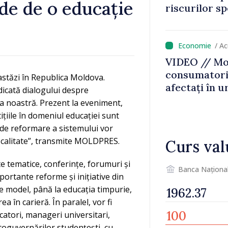
nde de o educație
riscurilor s
caniculă
/ A
VIDEO // Mol
consumatorii
 astăzi în Republica Moldova.
afectați în u
dicată dialogului despre
Bălți–Dnestr
ara noastră. Prezent la eveniment,
reparație vor
ițiile în domeniul educației sunt
prioritar
le de reformare a sistemului vor
e calitate”, transmite MOLDPRES.
Curs val
e tematice, conferințe, forumuri și
Banca Naționa
portante reforme și inițiative din
le model, până la educația timpurie,
a în carieră. În paralel, vor fi
catori, manageri universitari,
utoguvernărilor studențești, cu