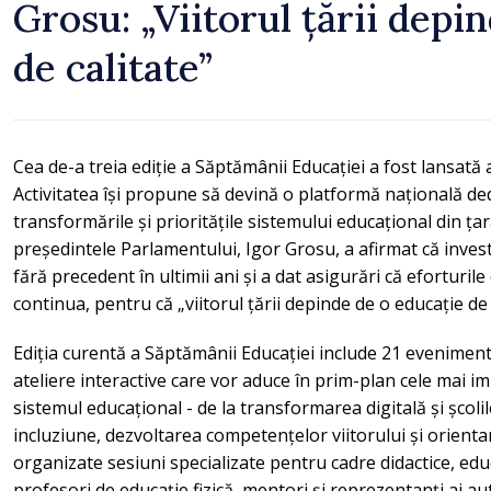
Grosu: „Viitorul țării depi
de calitate”
Cea de-a treia ediție a Săptămânii Educației a fost lansată
Activitatea își propune să devină o platformă națională de
transformările și prioritățile sistemului educațional din ț
președintele Parlamentului, Igor Grosu, a afirmat că invest
fără precedent în ultimii ani și a dat asigurări că eforturi
continua, pentru că „viitorul țării depinde de o educație d
Ediția curentă a Săptămânii Educației include 21 eveniment
ateliere interactive care vor aduce în prim-plan cele mai im
sistemul educațional - de la transformarea digitală și școli
incluziune, dezvoltarea competențelor viitorului și orientare
organizate sesiuni specializate pentru cadre didactice, edu
profesori de educație fizică, mentori și reprezentanți ai a