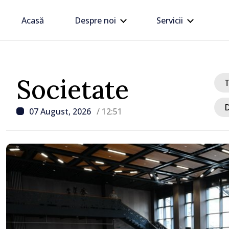
Acasă
Despre noi
Servicii
Societate
D
07 August, 2026
/ 12:51
/ Acum 51 minute
Carburanții se ieftinesc
detensionării situației d
Mijlociu