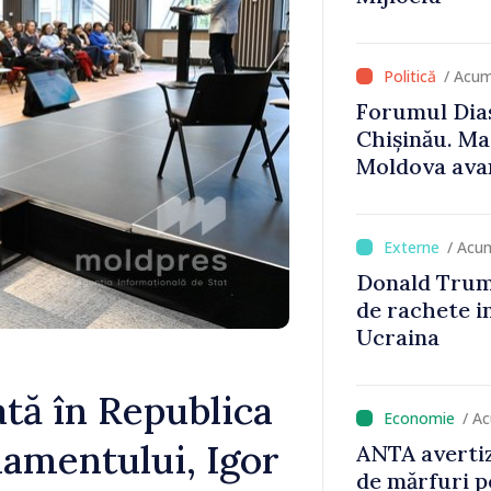
/ Acum
Forumul Dias
Chișinău. Ma
Moldova avan
UE, iar diasp
important în
susținerea a
/ Acu
Donald Trum
de rachete i
Ucraina
tă în Republica
/ A
lamentului, Igor
ANTA avertiz
de mărfuri p