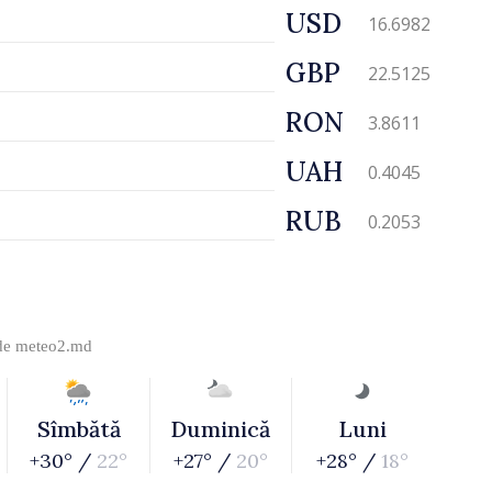
USD
16.6982
GBP
22.5125
RON
3.8611
UAH
0.4045
RUB
0.2053
 de
meteo2.md
Sîmbătă
Duminică
Luni
+30° /
22°
+27° /
20°
+28° /
18°