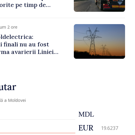
porite pe timp de
cum 2 ore
delectrica:
 finali nu au fost
rma avarierii Liniei
ovsk. Lucrările de
 fi efectuate în regim
utar
lă a Moldovei
MDL
EUR
19.6237