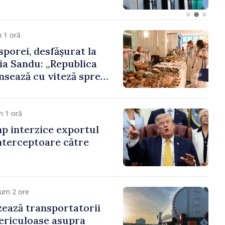
 1 oră
porei, desfășurat la
ia Sandu: „Republica
sează cu viteză spre
ora poate juca un rol
 promovarea și
cestui parcurs”
m 1 oră
p interzice exportul
nterceptoare către
cum 2 ore
ează transportatorii
ericuloase asupra