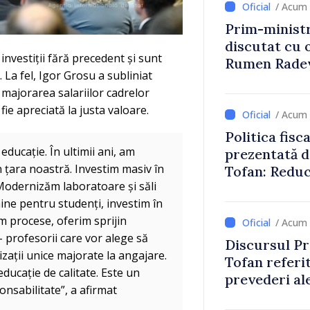
/ Acum 
Prim-ministr
discutat cu 
investiții fără precedent și sunt
Rumen Rade
. La fel, Igor Grosu a subliniat
e majorarea salariilor cadrelor
 fie apreciată la justa valoare.
/ Acum 
Politica fisc
educație. În ultimii ani, am
prezentată d
 țara noastră. Investim masiv în
Tofan: Reduc
 Modernizăm laboratoare și săli
stimularea in
ămine pentru studenți, investim în
mai echitabi
ăm procese, oferim sprijin
/ Acum 
- profesorii care vor alege să
Discursul Pr
izații unice majorate la angajare.
Tofan referit
educație de calitate. Este un
prevederi ale
nsabilitate”, a afirmat
anul 2027