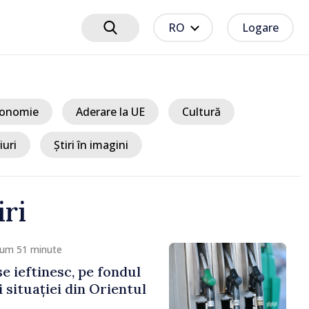
RO
Logare
onomie
Aderare la UE
Cultură
iuri
Știri în imagini
iri
um 1 oră
publicii Moldova pot
 de studii în Marea