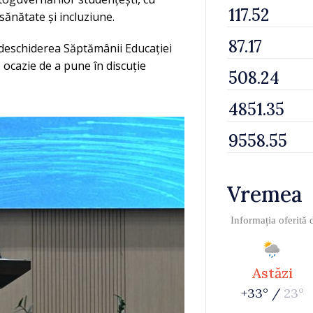
sănătate și incluziune.
a deschiderea Săptămânii Educației
 ocazie de a pune în discuție
Vremea
Informația oferită
Astăzi
+33° /
23°