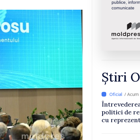
publice, inform
comunicate
Știri O
/ Acum 
Întrevederea
politici de r
cu reprezent
Comitetului 
Roșii în Mol