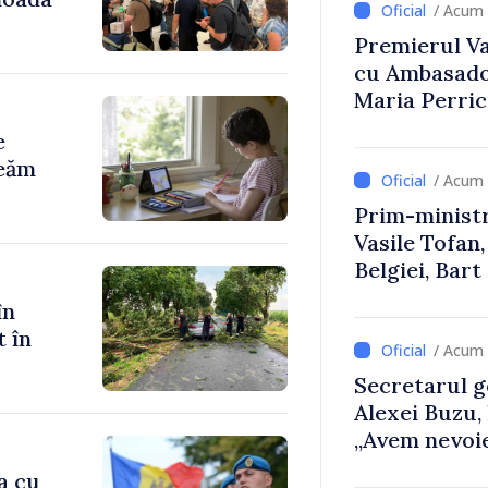
/ Acum 
Premierul Vas
cu Ambasador
Maria Perri
e
reăm
/ Acum 
Prim-ministr
Vasile Tofan,
Belgiei, Bar
despre parcu
în
Republicii M
t în
/ Acum 
Secretarul g
Alexei Buzu,
„Avem nevoie
dumneavoast
a cu