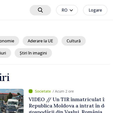
RO
Logare
onomie
Aderare la UE
Cultură
iuri
Știri în imagini
iri
um 2 ore
TIR înmatriculat în
ldova a intrat în două
in Vaslui, România