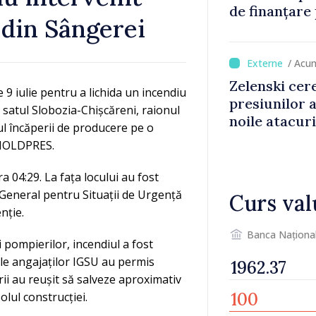
de finanțare
 din Sângerei
culturale și 
/ Acu
Zelenski cer
 9 iulie pentru a lichida un incendiu
presiunilor 
n satul Slobozia-Chișcăreni, raionul
noile atacur
ul încăperii de producere pe o
 MOLDPRES.
ra 04:29. La fața locului au fost
 General pentru Situații de Urgență
Curs val
nție.
Banca Naționa
i pompierilor, incendiul a fost
unile angajaților IGSU au permis
erii au reușit să salveze aproximativ
olul construcției.