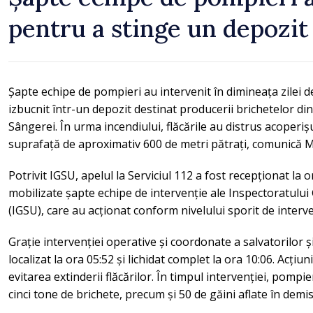
pentru a stinge un depozit
Șapte echipe de pompieri au intervenit în dimineața zilei de
izbucnit într-un depozit destinat producerii brichetelor di
Sângerei. În urma incendiului, flăcările au distrus acoperiș
suprafață de aproximativ 600 de metri pătrați, comunică
Potrivit IGSU, apelul la Serviciul 112 a fost recepționat la o
mobilizate șapte echipe de intervenție ale Inspectoratului
(IGSU), care au acționat conform nivelului sporit de interve
Grație intervenției operative și coordonate a salvatorilor ș
localizat la ora 05:52 și lichidat complet la ora 10:06. Acți
evitarea extinderii flăcărilor. În timpul intervenției, pompi
cinci tone de brichete, precum și 50 de găini aflate în demis