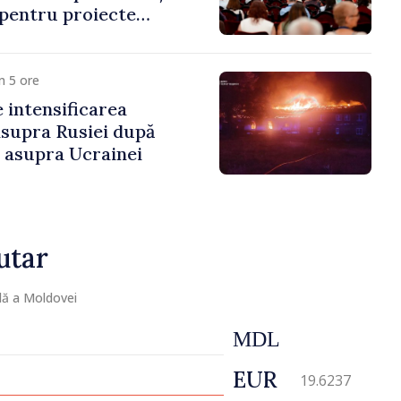
 pentru proiecte
mobilitatea artiștilor
m 5 ore
e intensificarea
asupra Rusiei după
i asupra Ucrainei
utar
lă a Moldovei
MDL
EUR
19.6237