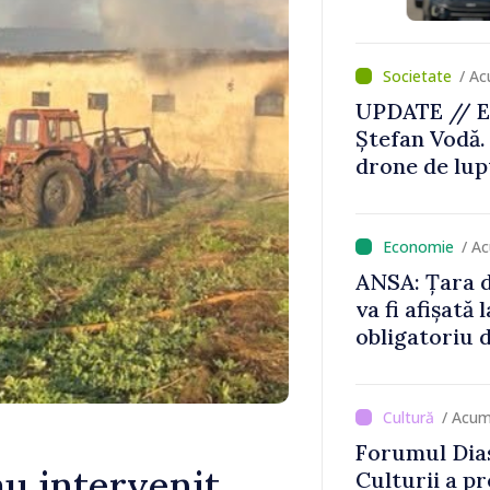
/ Ac
UPDATE // E
Ștefan Vodă.
drone de lupt
locului
/ A
ANSA: Țara d
va fi afișată 
obligatoriu d
Comercianții
de mii de lei 
/ Acum
Forumul Dias
u intervenit
Culturii a pr