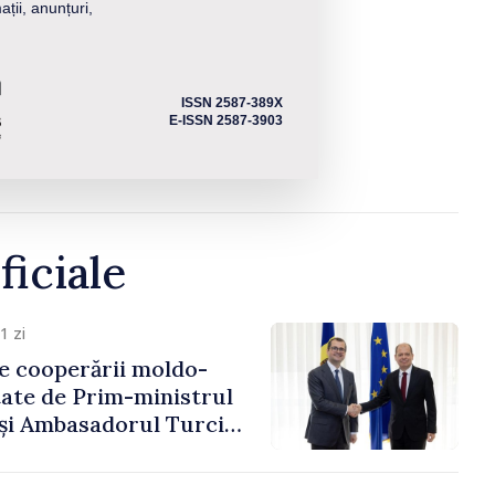
ații, anunțuri,
ISSN 2587-389X
E-ISSN 2587-3903
ficiale
1 zi
e cooperării moldo-
tate de Prim-ministrul
 și Ambasadorul Turciei,
fa Sertel