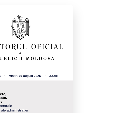
6
Vineri, 07 august 2026
XXXIII
ete,
tate,
ve
centrale
 ale administrației