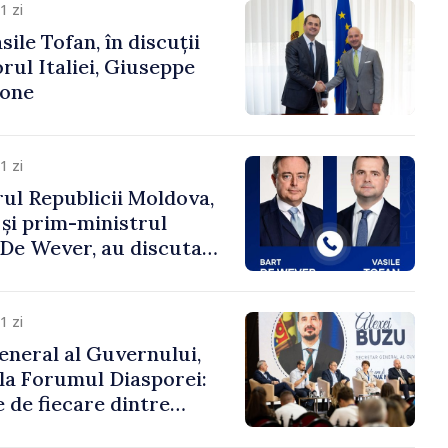
1 zi
ile Tofan, în discuții
ul Italiei, Giuseppe
cone
1 zi
ul Republicii Moldova,
 și prim-ministrul
t De Wever, au discutat
rsul european al
oldova.
1 zi
eneral al Guvernului,
 la Forumul Diasporei:
 de fiecare dintre
ră pentru a construi