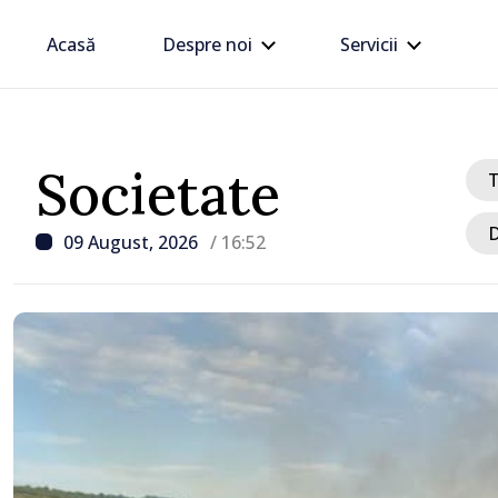
Acasă
Despre noi
Servicii
Societate
D
09 August, 2026
/ 16:52
/ Acum 2 ore
Trafic intens la postul 
Moghilev-Podolsk, pe se
ieșire din Republica Mo