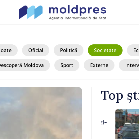
Toate
Oficial
Politică
Societate
Ec
escoperă Moldova
Sport
Externe
Interv
Top șt
/ Ac
vamal Otaci-
VIDEO // Un 
nsul de
Republica Mo
ldova
gospodării d