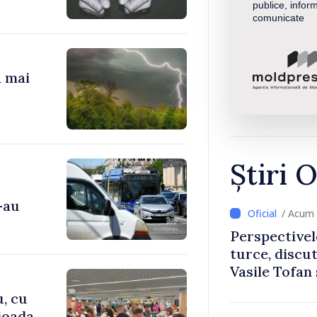
publice, inform
comunicate
a mai
Știri O
-au
/ Acum 
Perspectivel
turce, discu
Vasile Tofan
Uygar Musta
u, cu
rioada