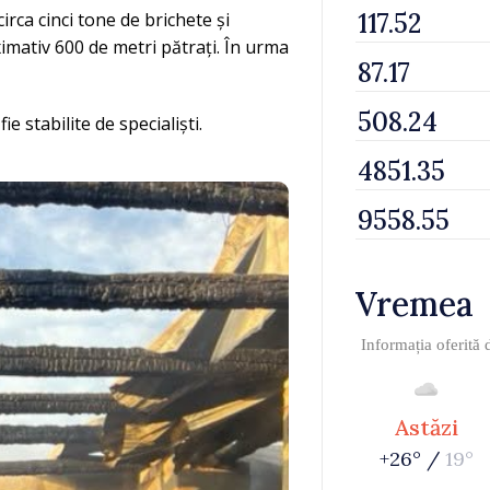
circa cinci tone de brichete și
imativ 600 de metri pătrați. În urma
 stabilite de specialiști.
Vremea
Informația oferită
Astăzi
+26° /
19°