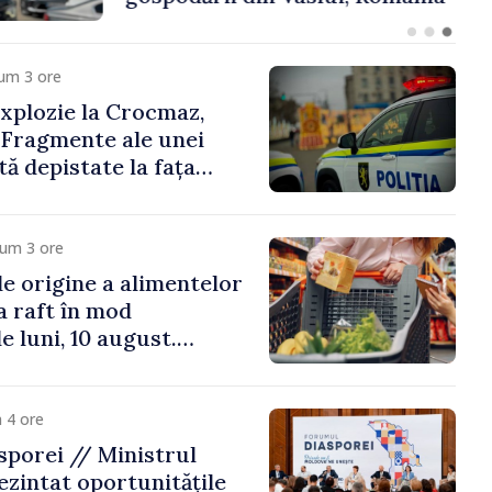
um 3 ore
xplozie la Crocmaz,
 Fragmente ale unei
ă depistate la fața
cum 3 ore
e origine a alimentelor
la raft în mod
e luni, 10 august.
 riscă amenzi de zeci
de lei
 4 ore
porei // Ministrul
ezintat oportunitățile