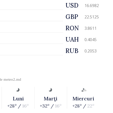
USD
16.6982
GBP
22.5125
RON
3.8611
UAH
0.4045
RUB
0.2053
 de
meteo2.md
Luni
Marţi
Miercuri
+28° /
16°
+32° /
16°
+28° /
22°