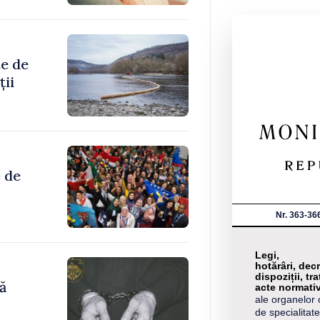
te de
ții
 de
Nr. 363-36
Legi,
hotărâri, decr
dispoziții, tra
ă
acte normati
ale organelor 
de specialitate