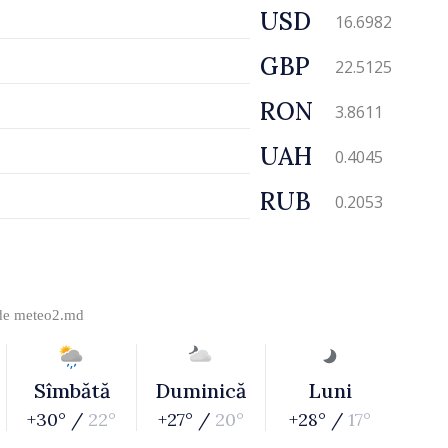
USD
16.6982
GBP
22.5125
RON
3.8611
UAH
0.4045
RUB
0.2053
 de
meteo2.md
Sîmbătă
Duminică
Luni
+30° /
22°
+27° /
20°
+28° /
17°