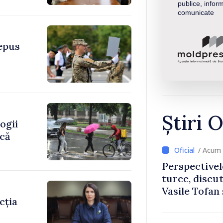
publice, inform
comunicate
depus
Știri O
ogii
ică
/ Acum 
Perspectivel
turce, discu
Vasile Tofan
cția
Uygar Musta