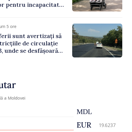
lor pentru incapacitate
e muncă
um 5 ore
erii sunt avertizați să
ricțiile de circulație
, unde se desfășoară
parație
utar
lă a Moldovei
MDL
EUR
19.6237