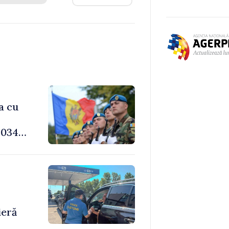
a cu
034,
-
ieră