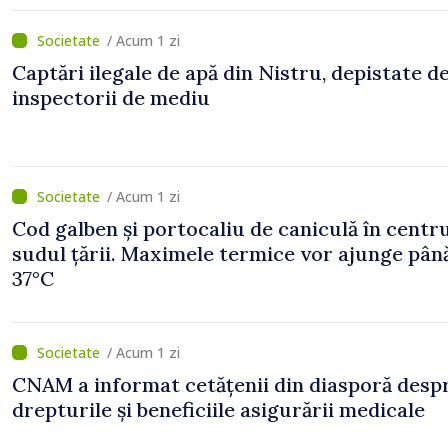
/ Acum 1 zi
Captări ilegale de apă din Nistru, depistate d
inspectorii de mediu
/ Acum 1 zi
Cod galben și portocaliu de caniculă în centru
sudul țării. Maximele termice vor ajunge până
37°C
/ Acum 1 zi
CNAM a informat cetățenii din diasporă desp
drepturile și beneficiile asigurării medicale