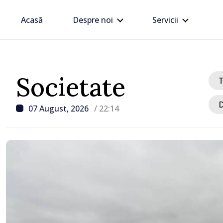
Acasă
Despre noi
Servicii
Societate
D
07 August, 2026
/ 22:14
/ Acum 1 oră
Zelenski a ajuns în Serbi
sa vizită în acest stat ali
tradițional al Rusiei du