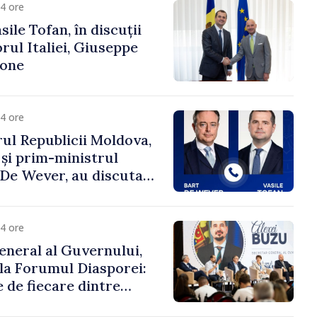
4 ore
ile Tofan, în discuții
ul Italiei, Giuseppe
cone
4 ore
ul Republicii Moldova,
 și prim-ministrul
t De Wever, au discutat
rsul european al
oldova.
4 ore
eneral al Guvernului,
 la Forumul Diasporei:
 de fiecare dintre
ră pentru a construi