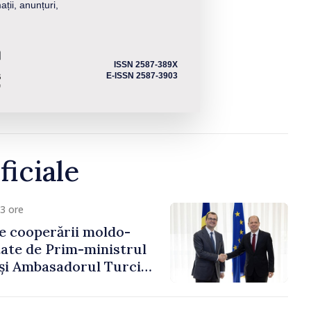
ații, anunțuri,
ISSN 2587-389X
E-ISSN 2587-3903
ficiale
3 ore
e cooperării moldo-
tate de Prim-ministrul
 și Ambasadorul Turciei,
fa Sertel