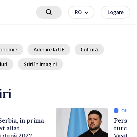
RO
Logare
onomie
Aderare la UE
Cultură
iuri
Știri în imagini
iri
3 ore
e cooperării moldo-
tate de Prim-ministrul
 și Ambasadorul Turciei,