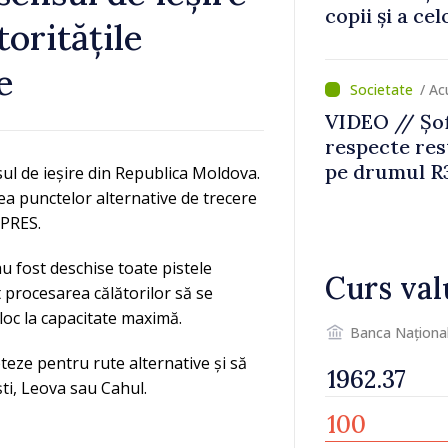
copii și a ce
oritățile
temporară d
e
/ Ac
VIDEO // Șof
respecte rest
pe drumul R3
sul de ieșire din Republica Moldova.
lucrări de re
rea punctelor alternative de trecere
DPRES.
 au fost deschise toate pistele
Curs val
t procesarea călătorilor să se
 loc la capacitate maximă.
Banca Naționa
pteze pentru rute alternative și să
ști, Leova sau Cahul.