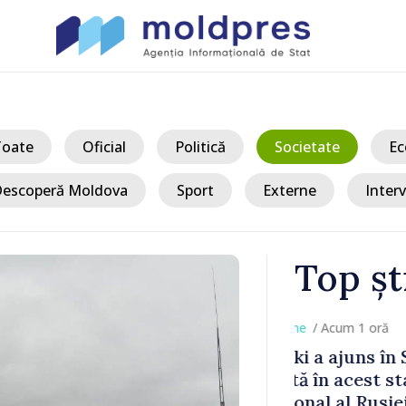
Toate
Oficial
Politică
Societate
Ec
escoperă Moldova
Sport
Externe
Interv
Top șt
/ Acum 
a, în prima
Perspectivel
at
turce, discu
pă 2022
Vasile Tofan