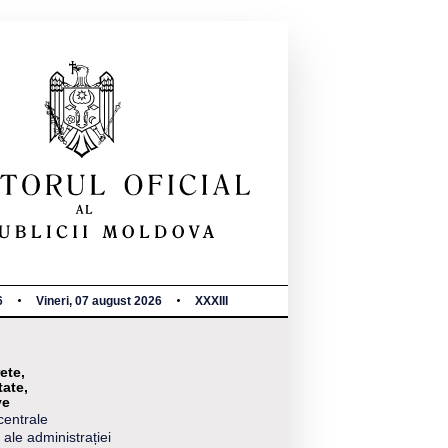
6
Vineri, 07 august 2026
XXXIII
ete,
tate,
ve
centrale
 ale administrației