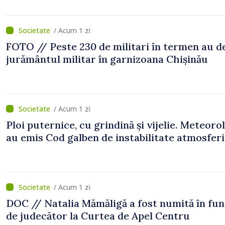
/ Acum 1 zi
FOTO // Peste 230 de militari în termen au 
jurământul militar în garnizoana Chișinău
/ Acum 1 zi
Ploi puternice, cu grindină și vijelie. Meteorol
au emis Cod galben de instabilitate atmosfer
/ Acum 1 zi
DOC // Natalia Mămăligă a fost numită în fun
de judecător la Curtea de Apel Centru