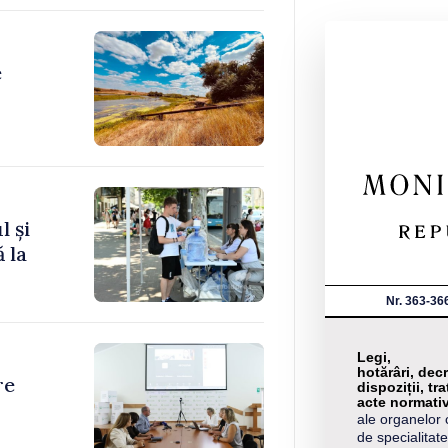
e
l și
 la
Nr. 363-36
Legi,
hotărâri, decr
re
dispoziții, tra
acte normati
ale organelor 
de specialitate