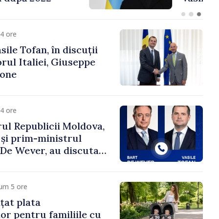
fa Sertel
4 ore
ile Tofan, în discuții
ul Italiei, Giuseppe
cone
4 ore
ul Republicii Moldova,
 și prim-ministrul
t De Wever, au discutat
rsul european al
oldova.
um 5 ore
țat plata
or pentru familiile cu