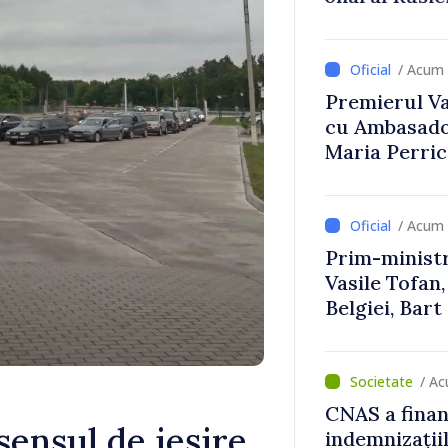
Uygar Musta
/ Acum 
Premierul Vas
cu Ambasador
Maria Perri
/ Acum 
Prim-ministr
Vasile Tofan,
Belgiei, Bar
despre parcu
Republicii M
/ Ac
CNAS a finan
sensul de ieșire
indemnizațiil