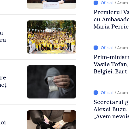
/ Acum 
Premierul Vas
cu Ambasador
Maria Perri
cu
ara
/ Acum 
Prim-ministr
Vasile Tofan,
Belgiei, Bar
are
despre parcu
neț
Republicii M
/ Acum 
Secretarul g
Alexei Buzu,
„Avem nevoie
doi
dumneavoast