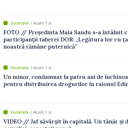
/ Acum 1 zi
FOTO // Președinta Maia Sandu s-a întâlnit 
participanții taberei DOR: „Legătura lor cu ț
noastră rămâne puternică”
/ Acum 1 zi
Un minor, condamnat la patru ani de închiso
pentru distribuirea drogurilor în raionul Edi
/ Acum 1 zi
VIDEO // Jaf săvârșit în capitală. Un tânăr și 