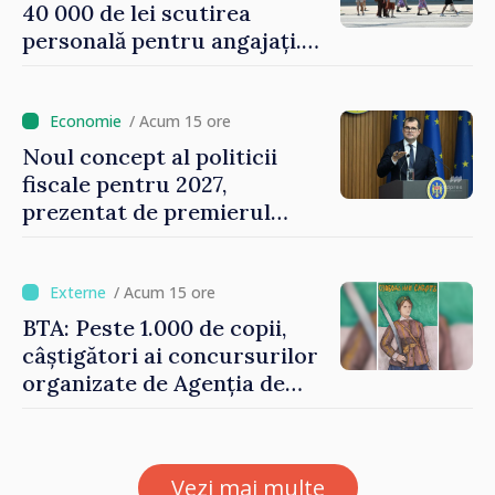
40 000 de lei scutirea
personală pentru angajați.
Vasile Tofan: „Aproape 800
de milioane de lei îi lăsăm
oamenilor”
/ Acum 15 ore
Noul concept al politicii
fiscale pentru 2027,
prezentat de premierul
Vasile Tofan: „Taxăm mai
puțin munca, stimulăm
investițiile, taxăm viciile și
/ Acum 15 ore
echilibrăm taxarea
BTA: Peste 1.000 de copii,
consumului”
câștigători ai concursurilor
organizate de Agenția de
Stat pentru Bulgarii din
Străinătate, vor fi premiați
Vezi mai multe