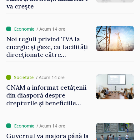
va crește
/ Acum 14 ore
Noi reguli privind TVA la
energie și gaze, cu facilități
direcționate către
consumatorii vulnerabili
/ Acum 14 ore
CNAM a informat cetățenii
din diasporă despre
drepturile și beneficiile
asigurării medicale
/ Acum 14 ore
Guvernul va majora până la