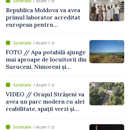
/ Acum 1 zi
Republica Moldova va avea
primul laborator acreditat
european pentru
diagnosticul virusurilor
viței-de-vie
/ Acum 1 zi
FOTO // Apa potabilă ajunge
mai aproape de locuitorii din
Suruceni, Nimoreni și
Malcoci, raionul Ialoveni
/ Acum 1 zi
VIDEO // Oraşul Strășeni va
avea un parc modern cu alei
reabilitate, spații verzi și
zone pentru copii
/ Acum 1 zi