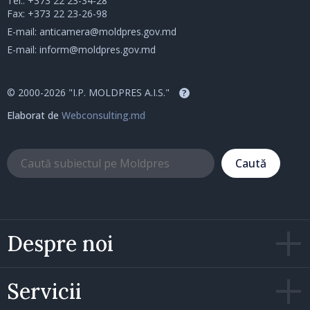
Tel.:
+373 22 23-34-28
Fax: +373 22 23-26-98
E-mail:
anticamera@moldpres.gov.md
E-mail:
inform@moldpres.gov.md
© 2000-2026 "I.P. MOLDPRES A.I.S."
?
Elaborat de
Webconsulting.md
Caută
Despre noi
Servicii