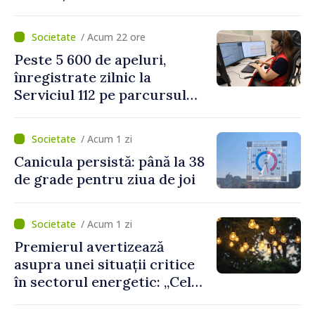
Platformelor Locale de
Mediu privind aplicarea a
/ Acum 22 ore
două regulamente din
Peste 5 600 de apeluri,
domeniu
înregistrate zilnic la
Serviciul 112 pe parcursul
lunii iulie. Cei mai mulți
cetățeni au solicitat
/ Acum 1 zi
ambulanța
Canicula persistă: până la 38
de grade pentru ziua de joi
/ Acum 1 zi
Premierul avertizează
asupra unei situații critice
în sectorul energetic: „Cel
mai probabil, mâine nu vom