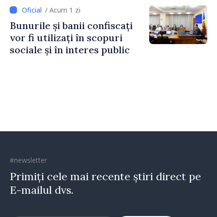
Irlandei de Nord, Fern
/ Acum 1 zi
Horine
Bunurile și banii confiscați
vor fi utilizați în scopuri
sociale și în interes public
#newsletter
Primiți cele mai recente știri direct pe
E-mailul dvs.