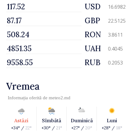
USD
16.6982
GBP
22.5125
RON
3.8611
UAH
0.4045
RUB
0.2053
Vremea
Informația oferită de
meteo2.md
Astăzi
Sîmbătă
Duminică
Luni
+34° /
22°
+30° /
21°
+27° /
20°
+28° /
18°