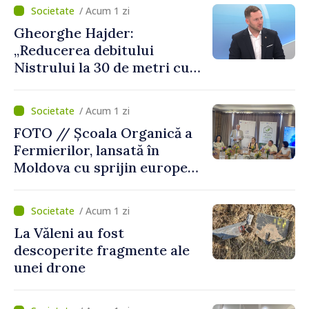
putea cumpăra nici curent
/ Acum 1 zi
de avarie”
Gheorghe Hajder:
„Reducerea debitului
Nistrului la 30 de metri cubi
pe secundă ar însemna o
„catastrofă naturală”
/ Acum 1 zi
FOTO // Școala Organică a
Fermierilor, lansată în
Moldova cu sprijin european
pentru dezvoltarea
agriculturii durabile
/ Acum 1 zi
La Văleni au fost
descoperite fragmente ale
unei drone