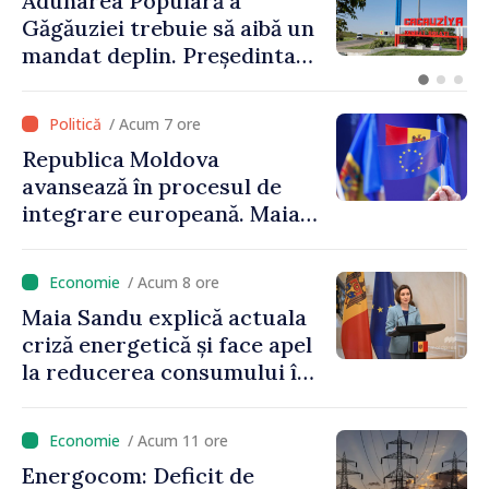
Adunarea Populară a
Găgăuziei trebuie să aibă un
mandat deplin. Președinta
Maia Sandu: „Alegerile să fie
libere și corecte””
/ Acum 7 ore
Republica Moldova
avansează în procesul de
integrare europeană. Maia
Sandu: „Nu ne blochează
niciun stat”
/ Acum 8 ore
Maia Sandu explică actuala
criză energetică și face apel
la reducerea consumului în
orele de vârf: „Doar astfel
putem menține prețurile la
/ Acum 11 ore
un nivel mai mic”
Energocom: Deficit de