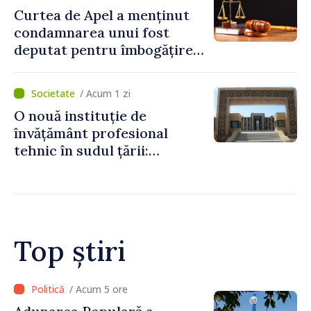
Curtea de Apel a menținut
condamnarea unui fost
deputat pentru îmbogățire
ilicită. Acesta va achita
statului peste 2,4 milioane
/ Acum 1 zi
de lei
O nouă instituție de
învățământ profesional
tehnic în sudul țării:
Guvernul a aprobat
înființarea Colegiului moldo-
turc la Comrat
Top știri
/ Acum 5 ore