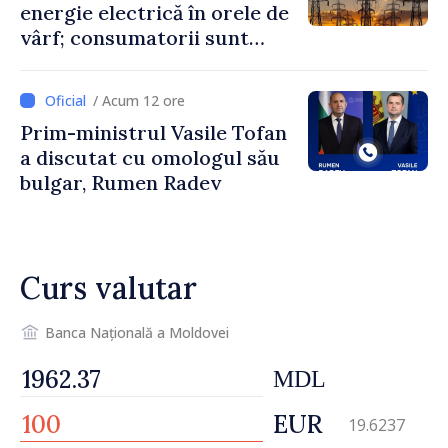
energie electrică în orele de
vârf; consumatorii sunt
îndemnați să economisească
/ Acum 12 ore
Prim-ministrul Vasile Tofan
a discutat cu omologul său
bulgar, Rumen Radev
Curs valutar
Banca Națională a Moldovei
MDL
EUR
19.6237