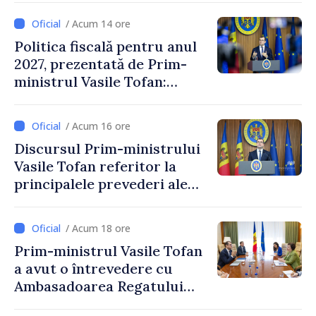
/ Acum 14 ore
Politica fiscală pentru anul
2027, prezentată de Prim-
ministrul Vasile Tofan:
Reducerea poverii pe muncă,
stimularea investițiilor și o
/ Acum 16 ore
taxare mai echitabilă
Discursul Prim-ministrului
Vasile Tofan referitor la
principalele prevederi ale
politicii fiscale pentru anul
2027
/ Acum 18 ore
Prim-ministrul Vasile Tofan
a avut o întrevedere cu
Ambasadoarea Regatului
Unit al Marii Britanii și