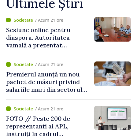
Ultimele Știri
/ Acum 21 ore
Sesiune online pentru
diaspora. Autoritatea
vamală a prezentat
facilitățile oferite la
revenirea în țară
/ Acum 21 ore
Premierul anunță un nou
pachet de măsuri privind
salariile mari din sectorul
public
/ Acum 21 ore
FOTO // Peste 200 de
reprezentanți ai APL,
instruiți în cadrul