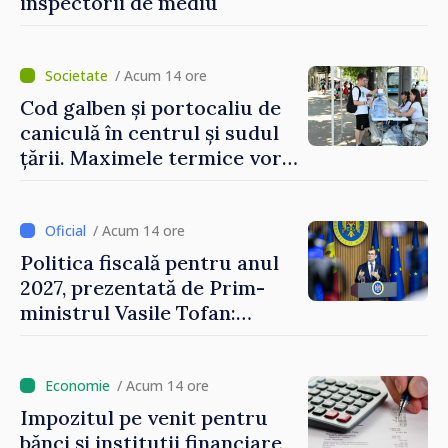
inspectorii de mediu
/ Acum 14 ore
Cod galben și portocaliu de
caniculă în centrul și sudul
țării. Maximele termice vor
ajunge până la 37°C
/ Acum 14 ore
Politica fiscală pentru anul
2027, prezentată de Prim-
ministrul Vasile Tofan:
Reducerea poverii pe muncă,
stimularea investițiilor și o
taxare mai echitabilă
/ Acum 14 ore
Impozitul pe venit pentru
bănci și instituții financiare