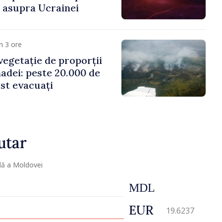
i asupra Ucrainei
m 3 ore
vegetație de proporții
nadei: peste 20.000 de
st evacuați
utar
lă a Moldovei
MDL
EUR
19.6237