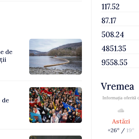
te de
ții
Vremea
Informația oferită
 de
Astăzi
+26° /
19°