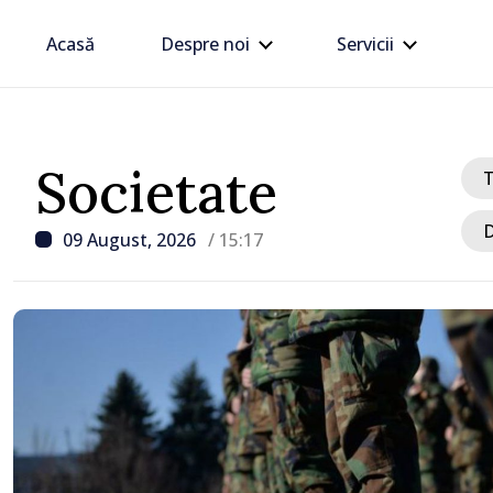
Acasă
Despre noi
Servicii
Societate
D
09 August, 2026
/ 15:17
/ Acum 1 oră
VIDEO // Un TIR înmatri
Republica Moldova a int
gospodării din Vaslui, 