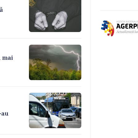
ă
a mai
-au