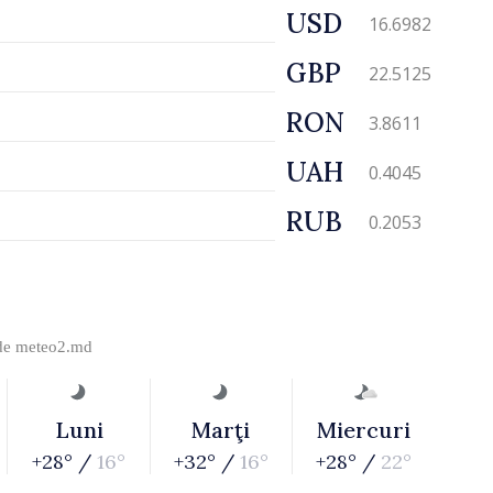
USD
16.6982
GBP
22.5125
RON
3.8611
UAH
0.4045
RUB
0.2053
 de
meteo2.md
Luni
Marţi
Miercuri
+28° /
16°
+32° /
16°
+28° /
22°