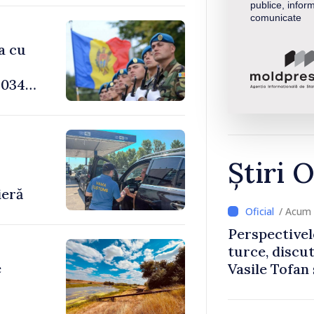
publice, inform
comunicate
a cu
034,
-
Știri O
ieră
/ Acum 
Perspectivel
turce, discu
e
Vasile Tofan
Uygar Musta