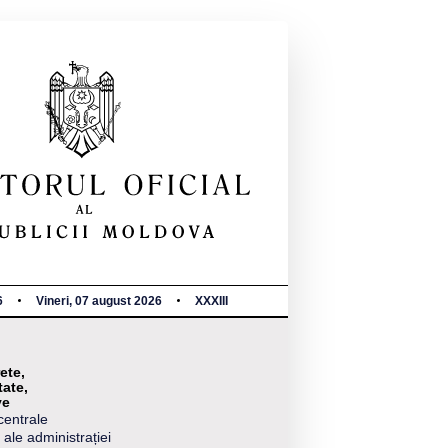
6
Vineri, 07 august 2026
XXXIII
ete,
tate,
ve
centrale
 ale administrației