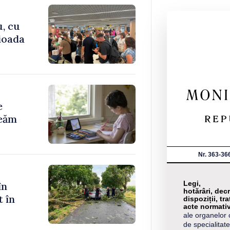
u, cu
rioada
e
reăm
Nr. 363-36
Legi,
în
hotărâri, decr
t în
dispoziții, tra
acte normati
ale organelor 
de specialitate