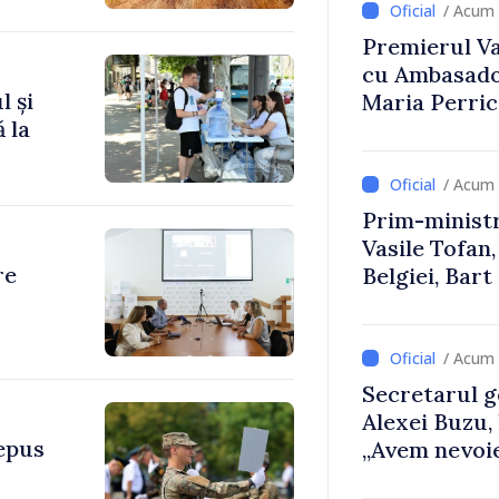
/ Acum 
Premierul Vas
cu Ambasador
l și
Maria Perri
 la
/ Acum 
Prim-ministr
Vasile Tofan,
re
Belgiei, Bar
despre parcu
Republicii M
/ Acum 
Secretarul g
Alexei Buzu,
depus
„Avem nevoie
dumneavoast