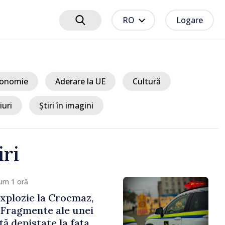
RO
Logare
onomie
Aderare la UE
Cultură
iuri
Știri în imagini
iri
um 1 oră
xplozie la Crocmaz,
 Fragmente ale unei
ă depistate la fața