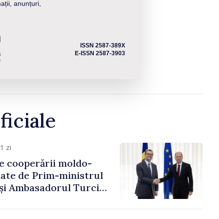
ații, anunțuri,
ISSN 2587-389X
E-ISSN 2587-3903
ficiale
1 zi
e cooperării moldo-
tate de Prim-ministrul
 și Ambasadorul Turciei,
fa Sertel