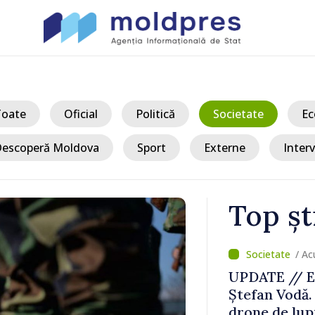
Toate
Oficial
Politică
Societate
Ec
escoperă Moldova
Sport
Externe
Interv
Top șt
/ Ac
culat în
UPDATE // E
rat în două
Ștefan Vodă.
România
drone de lupt