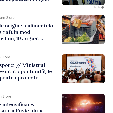
cum 2 ore
e origine a alimentelor
la raft în mod
e luni, 10 august.
 riscă amenzi de zeci
de lei
 3 ore
porei // Ministrul
ezintat oportunitățile
 pentru proiecte
mobilitatea artiștilor
m 3 ore
e intensificarea
asupra Rusiei după