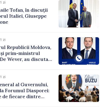
1 zi
ile Tofan, în discuții
ul Italiei, Giuseppe
cone
1 zi
ul Republicii Moldova,
 și prim-ministrul
t De Wever, au discutat
rsul european al
oldova.
1 zi
eneral al Guvernului,
 la Forumul Diasporei:
 de fiecare dintre
ră pentru a construi