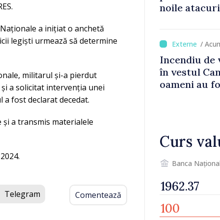
RES.
noile atacur
 Naționale a inițiat o anchetă
icii legiști urmează să determine
/ Acu
Incendiu de 
în vestul Ca
ale, militarul și-a pierdut
oameni au fo
și a solicitat intervenția unei
l a fost declarat decedat.
 și a transmis materialele
Curs val
 2024.
Banca Naționa
Telegram
Comentează