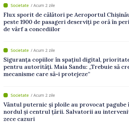
/ Acum 2 zile
Flux sporit de călători pe Aeroportul Chișină
peste 1900 de pasageri deserviți pe oră în pe
de vârf a concediilor
/ Acum 2 zile
Siguranța copiilor în spațiul digital, prioritat
pentru autorități. Maia Sandu: „Trebuie să c
mecanisme care să-i protejeze”
/ Acum 2 zile
Vântul puternic și ploile au provocat pagube 
nordul și centrul țării. Salvatorii au interveni
zece cazuri