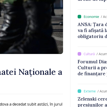
locului
/ A
ANSA: Țara d
va fi afișată 
obligatoriu d
Comercianții
de mii de lei 
/ Acum
Forumul Dias
Culturii a pr
atei Naționale a
de finanțare
culturale și 
/ Acu
Zelenski cer
ova a decedat subit astăzi, în jurul
presiunilor 