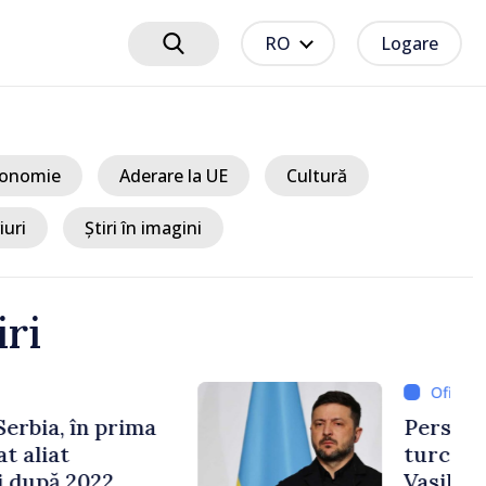
RO
Logare
onomie
Aderare la UE
Cultură
iuri
Știri în imagini
iri
7 ore
e cooperării moldo-
tate de Prim-ministrul
 și Ambasadorul Turciei,