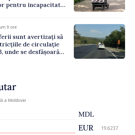
lor pentru incapacitate
e muncă
um 9 ore
erii sunt avertizați să
ricțiile de circulație
, unde se desfășoară
parație
utar
lă a Moldovei
MDL
EUR
19.6237