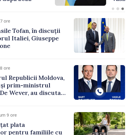
fa Sertel
7 ore
ile Tofan, în discuții
ul Italiei, Giuseppe
cone
8 ore
ul Republicii Moldova,
 și prim-ministrul
t De Wever, au discutat
rsul european al
oldova.
um 9 ore
țat plata
or pentru familiile cu