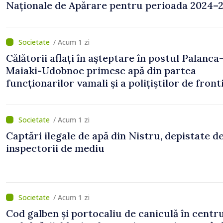
Naționale de Apărare pentru perioada 2024–2
publicat în Monitorul Oficial
/ Acum 1 zi
Călătorii aflați în așteptare în postul Palanca
Maiaki-Udobnoe primesc apă din partea
funcționarilor vamali și a polițiștilor de front
/ Acum 1 zi
Captări ilegale de apă din Nistru, depistate d
inspectorii de mediu
/ Acum 1 zi
Cod galben și portocaliu de caniculă în centru