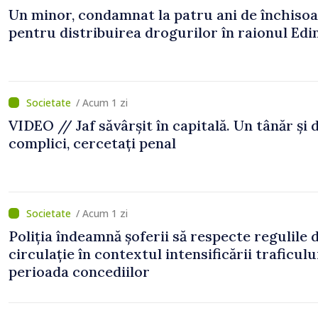
Un minor, condamnat la patru ani de închiso
pentru distribuirea drogurilor în raionul Edi
/ Acum 1 zi
VIDEO // Jaf săvârșit în capitală. Un tânăr și 
complici, cercetați penal
/ Acum 1 zi
Poliția îndeamnă șoferii să respecte regulile 
circulație în contextul intensificării traficulu
perioada concediilor