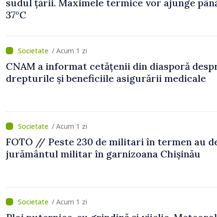
sudul țării. Maximele termice vor ajunge până
37°C
/ Acum 1 zi
CNAM a informat cetățenii din diasporă desp
drepturile și beneficiile asigurării medicale
/ Acum 1 zi
FOTO // Peste 230 de militari în termen au 
jurământul militar în garnizoana Chișinău
/ Acum 1 zi