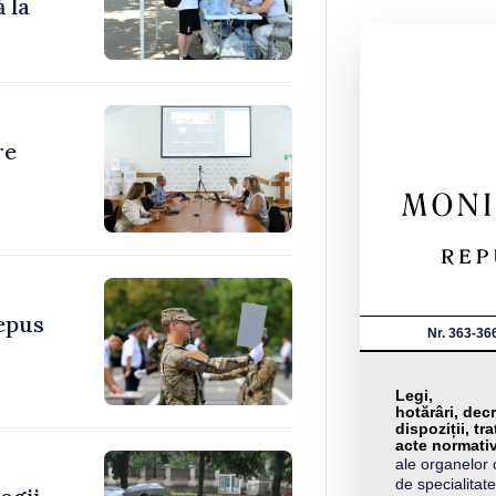
 la
re
depus
Nr. 363-36
Legi,
hotărâri, decr
dispoziții, tra
acte normati
ale organelor 
de specialitate