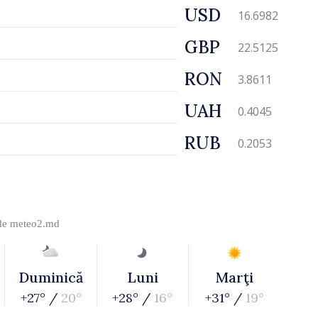
USD
16.6982
GBP
22.5125
RON
3.8611
UAH
0.4045
RUB
0.2053
 de
meteo2.md
Duminică
Luni
Marţi
+27° /
20°
+28° /
16°
+31° /
19°