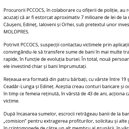
Procurorii PCCOCS, în colaborare cu ofițerii de poliție, au 
acuzați că ar fi estorcat aproximativ 7 milioane de lei de la 
Căușeni, Edineț, Ialoveni și Orhei, sub pretextul unor inve
MOLDPRES.
Potrivit PCCOCS, suspecții contactau victimele prin aplica
convingându-le să transfere sume de bani în mai multe tra
rapide, în funcție de evoluția bursei. În total, nouă perso
ele investind chiar și bani împrumutați.
Rețeaua era formată din patru bărbați, cu vârste între 19 ș
Ceadâr-Lunga și Edineț. Aceștia creau conturi bancare și 
în timp ce femeia reținută, în vârstă de 43 de ani, acționa c
victime.
După încasarea sumelor, escrocii retrăgeau banii de la ba
„comision” pentru extragerea profiturilor, solicitau și alte p
în criptomonede de către un alt membru al grupării, în vârs