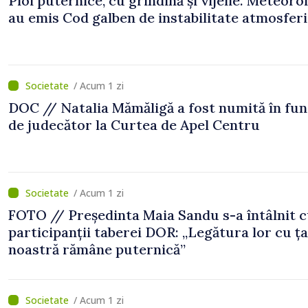
Ploi puternice, cu grindină și vijelie. Meteorol
au emis Cod galben de instabilitate atmosfer
/ Acum 1 zi
DOC // Natalia Mămăligă a fost numită în fun
de judecător la Curtea de Apel Centru
/ Acum 1 zi
FOTO // Președinta Maia Sandu s-a întâlnit 
participanții taberei DOR: „Legătura lor cu ț
noastră rămâne puternică”
/ Acum 1 zi