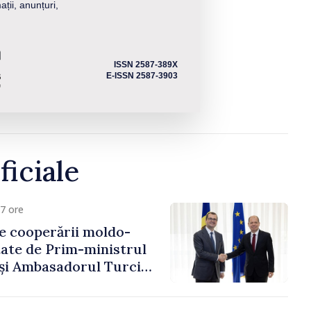
ații, anunțuri,
ISSN 2587-389X
E-ISSN 2587-3903
ficiale
7 ore
e cooperării moldo-
tate de Prim-ministrul
 și Ambasadorul Turciei,
fa Sertel