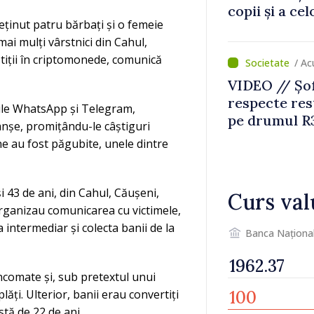
copii și a ce
reținut patru bărbați și o femeie
temporară d
mai mulți vârstnici din Cahul,
stiții în criptomonede, comunică
/ Ac
VIDEO // Șof
respecte rest
țiile WhatsApp și Telegram,
pe drumul R3
nșe, promițându-le câștiguri
lucrări de re
ane au fost păgubite, unele dintre
i 43 de ani, din Cahul, Căușeni,
Curs val
organizau comunicarea cu victimele,
a intermediar și colecta banii de la
Banca Naționa
ncomate și, sub pretextul unui
lăți. Ulterior, banii erau convertiți
tă de 22 de ani.