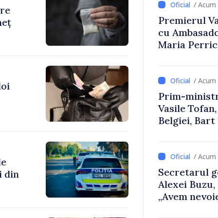
/ Acum 
are
Premierul Vas
neț
cu Ambasador
Maria Perri
/ Acum 
doi
Prim-ministr
Vasile Tofan,
Belgiei, Bar
despre parcu
Republicii M
/ Acum 
de
Secretarul g
i din
Alexei Buzu,
„Avem nevoie
dumneavoast