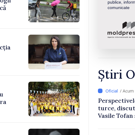
ogii
publice, inform
ică
comunicate
cția
Știri O
/ Acum 
cu
Perspectivel
ara
turce, discu
Vasile Tofan
Uygar Musta