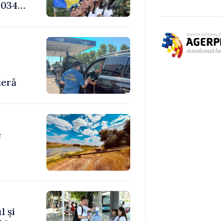
034,
-
ieră
e
l și