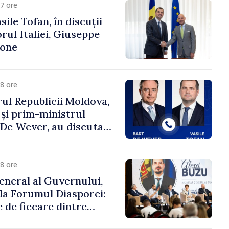
7 ore
ile Tofan, în discuții
ul Italiei, Giuseppe
cone
8 ore
ul Republicii Moldova,
 și prim-ministrul
t De Wever, au discutat
rsul european al
oldova.
8 ore
eneral al Guvernului,
 la Forumul Diasporei:
 de fiecare dintre
ră pentru a construi