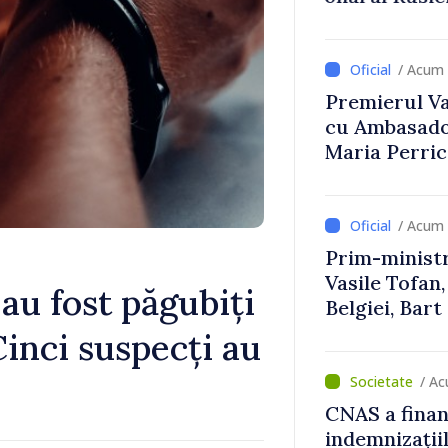
Uygar Musta
/ Acum 
Premierul Vas
cu Ambasador
Maria Perri
/ Acum 
Prim-ministr
Vasile Tofan,
 au fost păgubiți
Belgiei, Bar
despre parcu
Cinci suspecți au
Republicii M
/ Ac
CNAS a finan
indemnizațiil