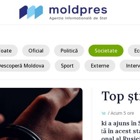
Toate
Oficial
Politică
Societate
Ec
escoperă Moldova
Sport
Externe
Interv
Top șt
/ Acum 
a, în prima
Perspectivel
at
turce, discu
pă 2022
Vasile Tofan