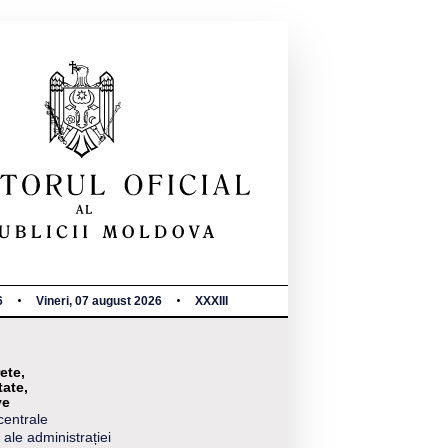
6
Vineri, 07 august 2026
XXXIII
ete,
tate,
ve
centrale
 ale administrației