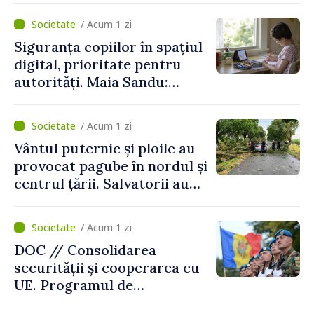
de vârf a concediilor
/ Acum 1 zi
Siguranța copiilor în spațiul
digital, prioritate pentru
autorități. Maia Sandu:
„Trebuie să creăm
mecanisme care să-i
/ Acum 1 zi
protejeze”
Vântul puternic și ploile au
provocat pagube în nordul și
centrul țării. Salvatorii au
intervenit în zece cazuri
/ Acum 1 zi
DOC // Consolidarea
securității și cooperarea cu
UE. Programul de
implementare a Strategiei