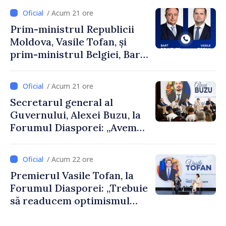
/ Acum 21 ore
Prim-ministrul Republicii
Moldova, Vasile Tofan, și
prim-ministrul Belgiei, Bart
De Wever, au discutat
despre parcursul european
/ Acum 21 ore
al Republicii Moldova.
Secretarul general al
Guvernului, Alexei Buzu, la
Forumul Diasporei: „Avem
nevoie de fiecare dintre
dumneavoastră pentru a
/ Acum 22 ore
construi comunități mai
Premierul Vasile Tofan, la
puternice”
Forumul Diasporei: „Trebuie
să readucem optimismul
oamenilor și încrederea că
Republica Moldova merge în