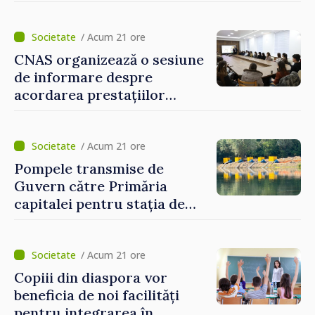
nevoie de fiecare dintre
dumneavoastră pentru a
construi comunități mai
/ Acum 21 ore
puternice”
CNAS organizează o sesiune
de informare despre
acordarea prestațiilor
sociale și serviciile
electronice. Cetățenii,
invitați să se înscrie la
/ Acum 21 ore
eveniment
Pompele transmise de
Guvern către Primăria
capitalei pentru stația de
captarea a apei de la Vadul
lui Vodă au fost instalate și
puse în funcțiune
/ Acum 21 ore
Copiii din diaspora vor
beneficia de noi facilități
pentru integrarea în