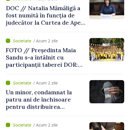
DOC // Natalia Mămăligă a
fost numită în funcția de
judecător la Curtea de Apel
Centru
/ Acum 2 zile
FOTO // Președinta Maia
Sandu s-a întâlnit cu
participanții taberei DOR:
„Legătura lor cu țara
noastră rămâne puternică”
/ Acum 2 zile
Un minor, condamnat la
patru ani de închisoare
pentru distribuirea
drogurilor în raionul Edineț
/ Acum 2 zile