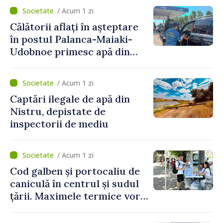
Naționale de Apărare pentru
/ Acum 1 zi
perioada 2024–2034,
Călătorii aflați în așteptare
publicat în Monitorul Oficial
în postul Palanca-Maiaki-
Udobnoe primesc apă din
partea funcționarilor vamali
și a polițiștilor de frontieră
/ Acum 1 zi
Captări ilegale de apă din
Nistru, depistate de
inspectorii de mediu
/ Acum 1 zi
Cod galben și portocaliu de
caniculă în centrul și sudul
țării. Maximele termice vor
ajunge până la 37°C