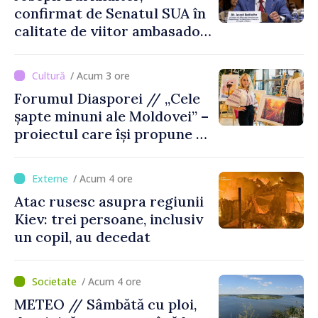
confirmat de Senatul SUA în
calitate de viitor ambasador
în Republica Moldova
/ Acum 3 ore
Forumul Diasporei // „Cele
șapte minuni ale Moldovei” –
proiectul care își propune să
apropie copiii din diaspora
de țara de origine
/ Acum 4 ore
Atac rusesc asupra regiunii
Kiev: trei persoane, inclusiv
un copil, au decedat
/ Acum 4 ore
METEO // Sâmbătă cu ploi,