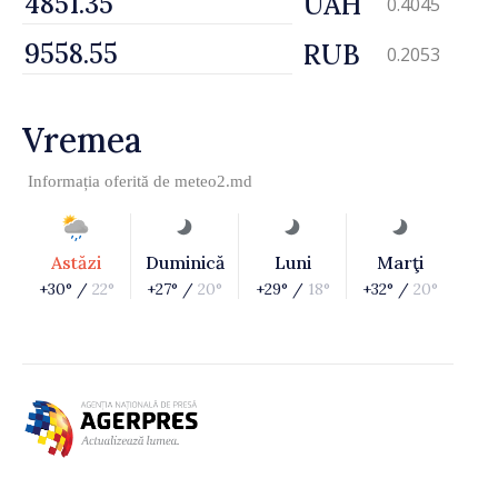
UAH
0.4045
RUB
0.2053
Vremea
Informația oferită de
meteo2.md
Astăzi
Duminică
Luni
Marţi
+30° /
22°
+27° /
20°
+29° /
18°
+32° /
20°