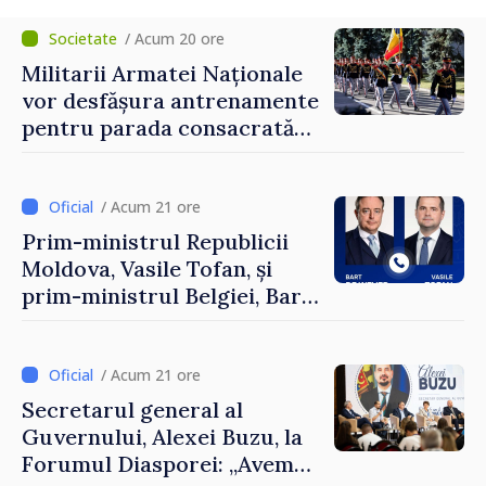
/ Acum 20 ore
Militarii Armatei Naționale
vor desfășura antrenamente
pentru parada consacrată
Zilei Independenței
/ Acum 21 ore
Prim-ministrul Republicii
Moldova, Vasile Tofan, și
prim-ministrul Belgiei, Bart
De Wever, au discutat
despre parcursul european
al Republicii Moldova.
/ Acum 21 ore
Secretarul general al
Guvernului, Alexei Buzu, la
Forumul Diasporei: „Avem