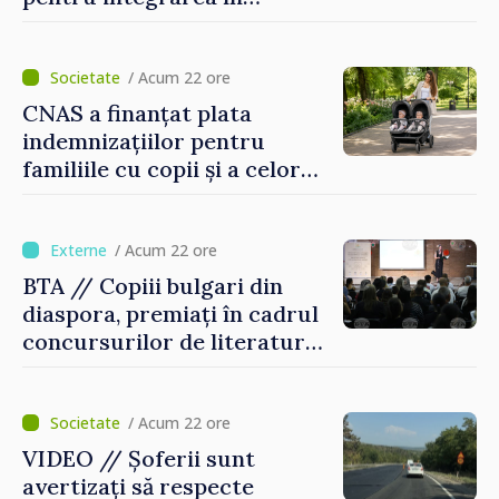
sistemul educațional din
Republica Moldova
/ Acum 22 ore
CNAS a finanțat plata
indemnizațiilor pentru
familiile cu copii și a celor
pentru incapacitate
temporară de muncă
/ Acum 22 ore
BTA // Copiii bulgari din
diaspora, premiați în cadrul
concursurilor de literatură,
artă și muzică organizate de
Agenția Executivă pentru
Bulgarii din Străinătate
/ Acum 22 ore
VIDEO // Șoferii sunt
avertizați să respecte