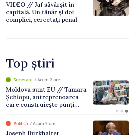
VIDEO // Jaf săvârșit în
capitală. Un tânăr și doi
complici, cercetați penal
Top știri
/ Acum 1 oră
O dronă a intrat în Bulgaria
dinspre România și a
explodat la 100 de metri de
graniță
/ Acum 3 ore
Joseph Burkhalter,