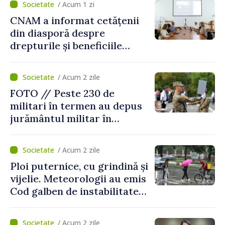
/ Acum 1 zi
CNAM a informat cetățenii
din diasporă despre
drepturile și beneficiile
asigurării medicale
/ Acum 2 zile
FOTO // Peste 230 de
militari în termen au depus
jurământul militar în
garnizoana Chișinău
/ Acum 2 zile
Ploi puternice, cu grindină și
vijelie. Meteorologii au emis
Cod galben de instabilitate
atmosferică
/ Acum 2 zile