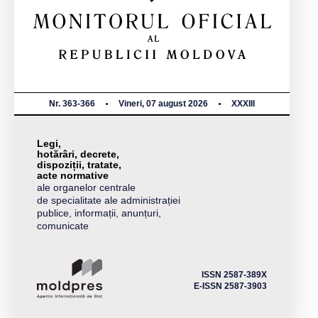
Nr. 363-366
Vineri, 07 august 2026
XXXIII
Legi,
hotărâri, decrete,
dispoziții, tratate,
acte normative
ale organelor centrale
de specialitate ale administrației
publice, informații, anunțuri,
comunicate
ISSN 2587-389X
E-ISSN 2587-3903