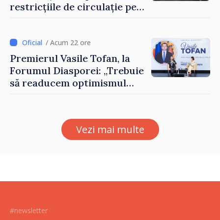
restricțiile de circulație pe
drumul R3, unde se
desfășoară lucrări de
reparație
/ Acum 22 ore
Premierul Vasile Tofan, la
Forumul Diasporei: „Trebuie
să readucem optimismul
oamenilor și încrederea că
Republica Moldova merge în
direcția corectă”
Vezi mai multe
#newsletter