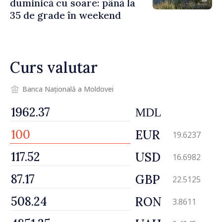
duminică cu soare: până la
35 de grade în weekend
Curs valutar
Banca Națională a Moldovei
MDL
EUR
19.6237
USD
16.6982
GBP
22.5125
RON
3.8611