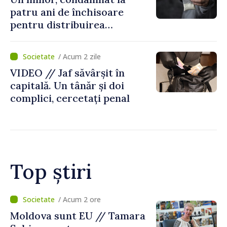
patru ani de închisoare
pentru distribuirea
drogurilor în raionul Edineț
/ Acum 2 zile
VIDEO // Jaf săvârșit în
capitală. Un tânăr și doi
complici, cercetați penal
Top știri
/ Acum 1 oră
O dronă a intrat în Bulgaria