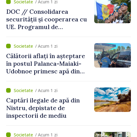
/ Acum 1 zi
DOC // Consolidarea
securității și cooperarea cu
UE. Programul de
implementare a Strategiei
Naționale de Apărare pentru
/ Acum 1 zi
perioada 2024–2034,
Călătorii aflați în așteptare
publicat în Monitorul Oficial
în postul Palanca-Maiaki-
Udobnoe primesc apă din
partea funcționarilor vamali
și a polițiștilor de frontieră
/ Acum 1 zi
Captări ilegale de apă din
Nistru, depistate de
inspectorii de mediu
/ Acum 1 zi