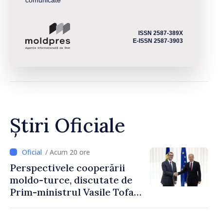
ISSN 2587-389X
E-ISSN 2587-3903
Știri Oficiale
/ Acum 20 ore
Perspectivele cooperării
moldo-turce, discutate de
Prim-ministrul Vasile Tofan
și Ambasadorul Turciei,
Uygar Mustafa Sertel