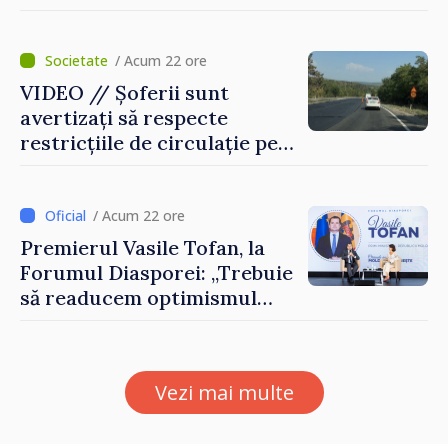
artă și muzică organizate de
Agenția Executivă pentru
Bulgarii din Străinătate
/ Acum 22 ore
VIDEO // Șoferii sunt
avertizați să respecte
restricțiile de circulație pe
drumul R3, unde se
desfășoară lucrări de
reparație
/ Acum 22 ore
Premierul Vasile Tofan, la
Forumul Diasporei: „Trebuie
să readucem optimismul
oamenilor și încrederea că
Republica Moldova merge în
direcția corectă”
Vezi mai multe