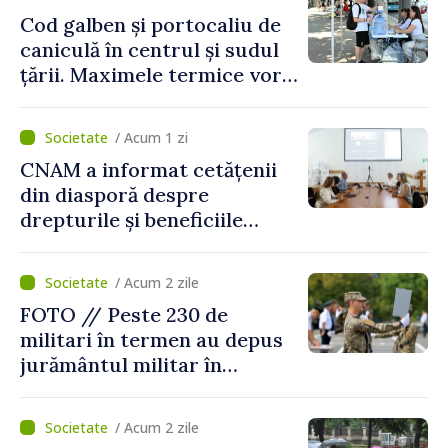
Cod galben și portocaliu de
caniculă în centrul și sudul
țării. Maximele termice vor
ajunge până la 37°C
/ Acum 1 zi
CNAM a informat cetățenii
din diasporă despre
drepturile și beneficiile
asigurării medicale
/ Acum 2 zile
FOTO // Peste 230 de
militari în termen au depus
jurământul militar în
garnizoana Chișinău
/ Acum 2 zile