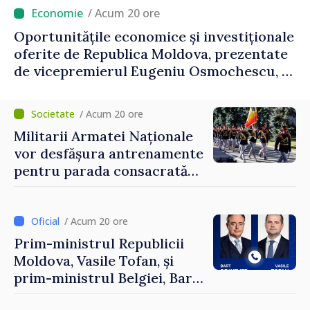
/ Acum 20 ore
Oportunitățile economice și investiționale
oferite de Republica Moldova, prezentate
de vicepremierul Eugeniu Osmochescu, la
Forumul Diasporei
/ Acum 20 ore
Militarii Armatei Naționale
vor desfășura antrenamente
pentru parada consacrată
Zilei Independenței
/ Acum 20 ore
Prim-ministrul Republicii
Moldova, Vasile Tofan, și
prim-ministrul Belgiei, Bart
De Wever, au discutat