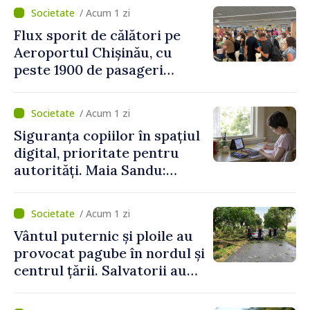
/ Acum 1 zi
Flux sporit de călători pe
Aeroportul Chișinău, cu
peste 1900 de pasageri
deserviți pe oră în perioada
de vârf a concediilor
/ Acum 1 zi
Siguranța copiilor în spațiul
digital, prioritate pentru
autorități. Maia Sandu:
„Trebuie să creăm
mecanisme care să-i
/ Acum 1 zi
protejeze”
Vântul puternic și ploile au
provocat pagube în nordul și
centrul țării. Salvatorii au
intervenit în zece cazuri