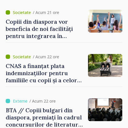
lui Vodă au fost instalate și
puse în funcțiune
/ Acum 21 ore
Copiii din diaspora vor
beneficia de noi facilități
pentru integrarea în
sistemul educațional din
Republica Moldova
/ Acum 22 ore
CNAS a finanțat plata
indemnizațiilor pentru
familiile cu copii și a celor
pentru incapacitate
temporară de muncă
/ Acum 22 ore
BTA // Copiii bulgari din
diaspora, premiați în cadrul
concursurilor de literatură,