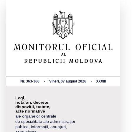
Nr. 363-366
Vineri, 07 august 2026
XXXIII
Legi,
hotărâri, decrete,
dispoziții, tratate,
acte normative
ale organelor centrale
de specialitate ale administrației
publice, informații, anunțuri,
comunicate