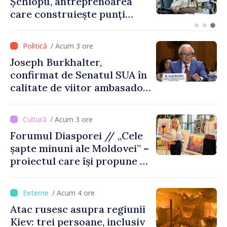
dinspre România și a
explodat la 100 de metri de
graniță
/ Acum 3 ore
Joseph Burkhalter,
confirmat de Senatul SUA în
calitate de viitor ambasador
în Republica Moldova
/ Acum 3 ore
Forumul Diasporei // „Cele
șapte minuni ale Moldovei” –
proiectul care își propune să
apropie copiii din diaspora
de țara de origine
/ Acum 4 ore
Atac rusesc asupra regiunii
Kiev: trei persoane, inclusiv