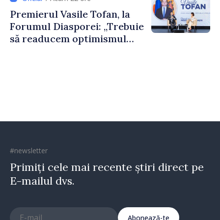
construi comunități mai
Premierul Vasile Tofan, la
puternice”
Forumul Diasporei: „Trebuie
să readucem optimismul
oamenilor și încrederea că
Republica Moldova merge în
direcția corectă”
#newsletter
Primiți cele mai recente știri direct pe
E-mailul dvs.
Abonează-te