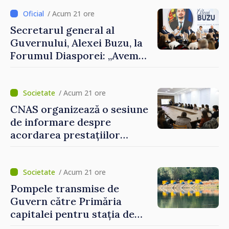
despre parcursul european
al Republicii Moldova.
/ Acum 21 ore
Secretarul general al
Guvernului, Alexei Buzu, la
Forumul Diasporei: „Avem
nevoie de fiecare dintre
dumneavoastră pentru a
construi comunități mai
/ Acum 21 ore
puternice”
CNAS organizează o sesiune
de informare despre
acordarea prestațiilor
sociale și serviciile
electronice. Cetățenii,
invitați să se înscrie la
/ Acum 21 ore
eveniment
Pompele transmise de
Guvern către Primăria
capitalei pentru stația de
captarea a apei de la Vadul