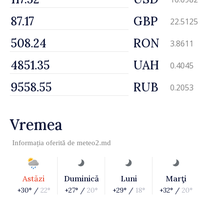
GBP
22.5125
RON
3.8611
UAH
0.4045
RUB
0.2053
Vremea
Informația oferită de
meteo2.md
Astăzi
Duminică
Luni
Marţi
+30° /
22°
+27° /
20°
+29° /
18°
+32° /
20°