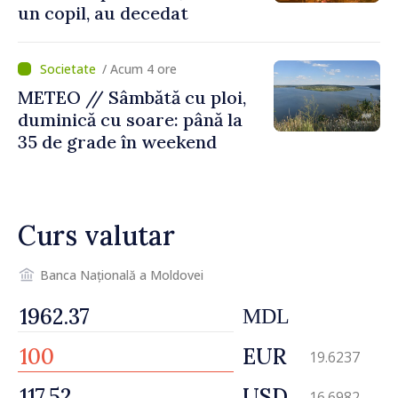
un copil, au decedat
/ Acum 4 ore
METEO // Sâmbătă cu ploi,
duminică cu soare: până la
35 de grade în weekend
Curs valutar
Banca Națională a Moldovei
MDL
EUR
19.6237
USD
16.6982