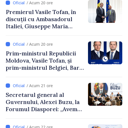
/ Acum 20 ore
Premierul Vasile Tofan, în
discuții cu Ambasadorul
Italiei, Giuseppe Maria
Perricone
/ Acum 20 ore
Prim-ministrul Republicii
Moldova, Vasile Tofan, și
prim-ministrul Belgiei, Bart
De Wever, au discutat
despre parcursul european
/ Acum 21 ore
al Republicii Moldova.
Secretarul general al
Guvernului, Alexei Buzu, la
Forumul Diasporei: „Avem
nevoie de fiecare dintre
dumneavoastră pentru a
/ Acum 22 ore