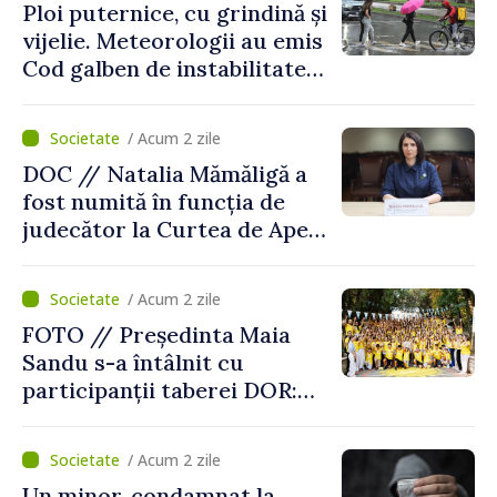
Ploi puternice, cu grindină și
vijelie. Meteorologii au emis
Cod galben de instabilitate
atmosferică
/ Acum 2 zile
DOC // Natalia Mămăligă a
fost numită în funcția de
judecător la Curtea de Apel
Centru
/ Acum 2 zile
FOTO // Președinta Maia
Sandu s-a întâlnit cu
participanții taberei DOR:
„Legătura lor cu țara
noastră rămâne puternică”
/ Acum 2 zile
Un minor, condamnat la