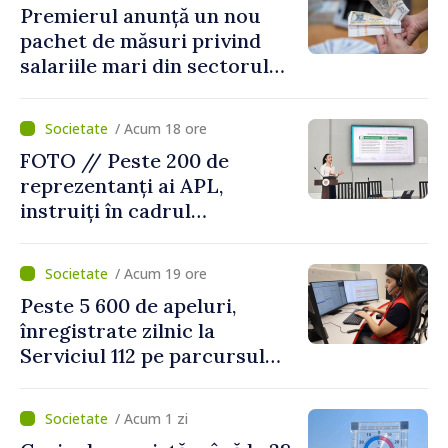
Premierul anunță un nou
pachet de măsuri privind
salariile mari din sectorul
public
/ Acum 18 ore
FOTO // Peste 200 de
reprezentanți ai APL,
instruiți în cadrul
Platformelor Locale de
Mediu privind aplicarea a
/ Acum 19 ore
două regulamente din
Peste 5 600 de apeluri,
domeniu
înregistrate zilnic la
Serviciul 112 pe parcursul
lunii iulie. Cei mai mulți
cetățeni au solicitat
/ Acum 1 zi
ambulanța