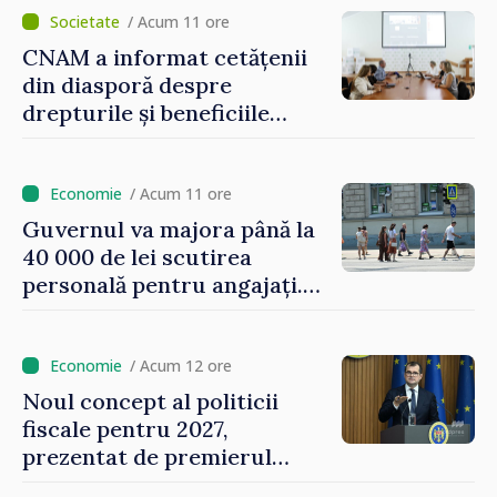
/ Acum 11 ore
CNAM a informat cetățenii
din diasporă despre
drepturile și beneficiile
asigurării medicale
/ Acum 11 ore
Guvernul va majora până la
40 000 de lei scutirea
personală pentru angajați.
Vasile Tofan: „Aproape 800
de milioane de lei îi lăsăm
oamenilor”
/ Acum 12 ore
Noul concept al politicii
fiscale pentru 2027,
prezentat de premierul
Vasile Tofan: „Taxăm mai