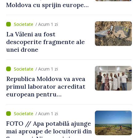
Moldova cu sprijin european
pentru dezvoltarea
agriculturii durabile
/ Acum 1 zi
La Văleni au fost
descoperite fragmente ale
unei drone
/ Acum 1 zi
Republica Moldova va avea
primul laborator acreditat
european pentru
diagnosticul virusurilor
viței-de-vie
/ Acum 1 zi
FOTO // Apa potabilă ajunge
mai aproape de locuitorii din