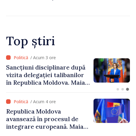
Guvernul a aprobat
înființarea Colegiului moldo-
turc la Comrat
Top știri
/ Acum 2 ore
Adunarea Populară a
Găgăuziei trebuie să aibă un
mandat deplin. Președinta
Maia Sandu: „Alegerile să fie
libere și corecte””
/ Acum 4 ore
Republica Moldova
avansează în procesul de
integrare europeană. Maia
Sandu: „Nu ne blochează