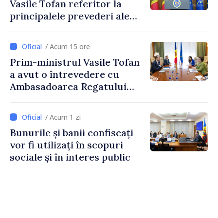
Vasile Tofan referitor la
principalele prevederi ale
politicii fiscale pentru anul
2027
/ Acum 15 ore
Prim-ministrul Vasile Tofan
a avut o întrevedere cu
Ambasadoarea Regatului
Unit al Marii Britanii și
Irlandei de Nord, Fern
/ Acum 1 zi
Horine
Bunurile și banii confiscați
vor fi utilizați în scopuri
sociale și în interes public