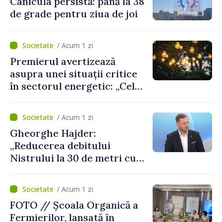
Canicula persistă: până la 38
de grade pentru ziua de joi
/ Acum 1 zi
Premierul avertizează
asupra unei situații critice
în sectorul energetic: „Cel
mai probabil, mâine nu vom
putea cumpăra nici curent
/ Acum 1 zi
de avarie”
Gheorghe Hajder:
„Reducerea debitului
Nistrului la 30 de metri cubi
pe secundă ar însemna o
„catastrofă naturală”
/ Acum 1 zi
FOTO // Școala Organică a
Fermierilor, lansată în