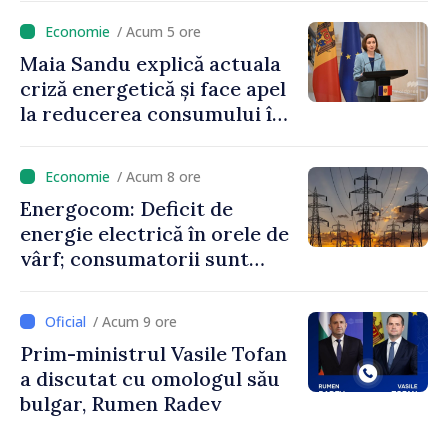
niciun stat”
/ Acum 5 ore
Maia Sandu explică actuala
criză energetică și face apel
la reducerea consumului în
orele de vârf: „Doar astfel
putem menține prețurile la
/ Acum 8 ore
un nivel mai mic”
Energocom: Deficit de
energie electrică în orele de
vârf; consumatorii sunt
îndemnați să economisească
/ Acum 9 ore
Prim-ministrul Vasile Tofan
a discutat cu omologul său
bulgar, Rumen Radev