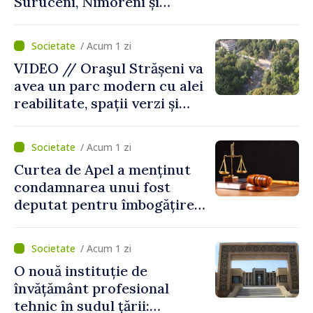
Suruceni, Nimoreni și
Malcoci, raionul Ialoveni
/ Acum 1 zi
VIDEO // Oraşul Strășeni va
avea un parc modern cu alei
reabilitate, spații verzi și
zone pentru copii
/ Acum 1 zi
Curtea de Apel a menținut
condamnarea unui fost
deputat pentru îmbogățire
ilicită. Acesta va achita
statului peste 2,4 milioane
/ Acum 1 zi
de lei
O nouă instituție de
învățământ profesional
tehnic în sudul țării: