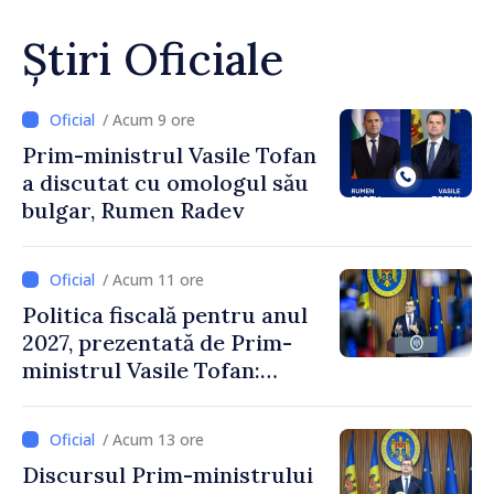
Știri Oficiale
/ Acum 9 ore
Prim-ministrul Vasile Tofan
a discutat cu omologul său
bulgar, Rumen Radev
/ Acum 11 ore
Politica fiscală pentru anul
2027, prezentată de Prim-
ministrul Vasile Tofan:
Reducerea poverii pe muncă,
stimularea investițiilor și o
/ Acum 13 ore
taxare mai echitabilă
Discursul Prim-ministrului