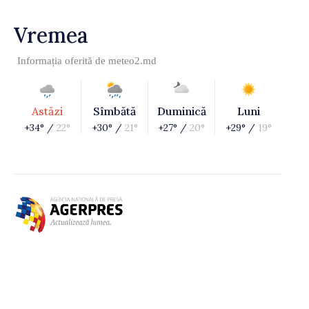
Vremea
Informația oferită de
meteo2.md
Astăzi
Sîmbătă
Duminică
Luni
+34° /
22°
+30° /
21°
+27° /
20°
+29° /
19°