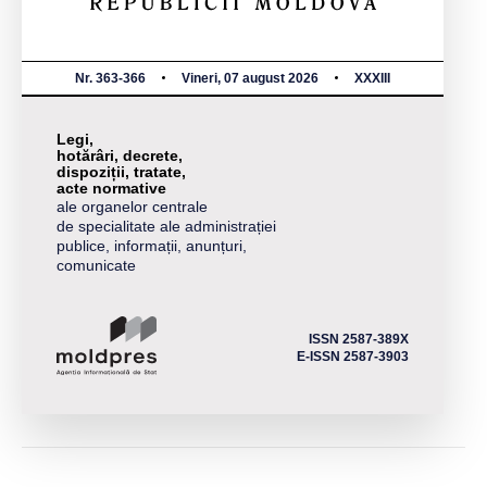
Nr. 363-366
Vineri, 07 august 2026
XXXIII
Legi,
hotărâri, decrete,
dispoziții, tratate,
acte normative
ale organelor centrale
de specialitate ale administrației
publice, informații, anunțuri,
comunicate
ISSN 2587-389X
E-ISSN 2587-3903