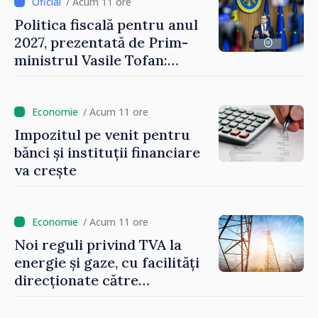
/ Acum 11 ore
Politica fiscală pentru anul
2027, prezentată de Prim-
ministrul Vasile Tofan:
Reducerea poverii pe muncă,
stimularea investițiilor și o
taxare mai echitabilă
/ Acum 11 ore
Impozitul pe venit pentru
bănci și instituții financiare
va crește
/ Acum 11 ore
Noi reguli privind TVA la
energie și gaze, cu facilități
direcționate către
consumatorii vulnerabili