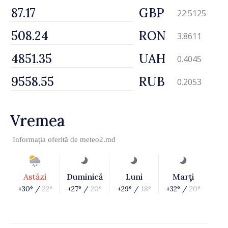
GBP
22.5125
RON
3.8611
UAH
0.4045
RUB
0.2053
Vremea
Informația oferită de
meteo2.md
Astăzi
Duminică
Luni
Marţi
+30° /
22°
+27° /
20°
+29° /
18°
+32° /
20°