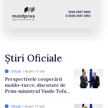
ISSN 2587-389X
E-ISSN 2587-3903
Știri Oficiale
/ Acum 17 ore
Perspectivele cooperării
moldo-turce, discutate de
Prim-ministrul Vasile Tofan
și Ambasadorul Turciei,
Uygar Mustafa Sertel
/ Acum 17 ore