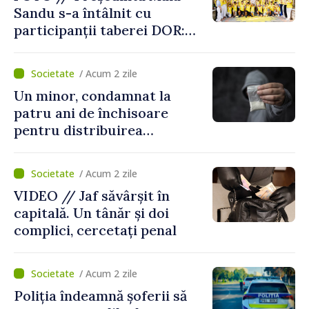
Sandu s-a întâlnit cu
participanții taberei DOR:
„Legătura lor cu țara
noastră rămâne puternică”
/ Acum 2 zile
Un minor, condamnat la
patru ani de închisoare
pentru distribuirea
drogurilor în raionul Edineț
/ Acum 2 zile
VIDEO // Jaf săvârșit în
capitală. Un tânăr și doi
complici, cercetați penal
/ Acum 2 zile
Poliția îndeamnă șoferii să