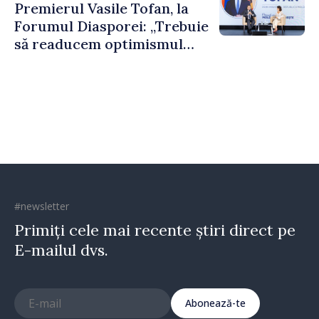
Premierul Vasile Tofan, la
puternice”
Forumul Diasporei: „Trebuie
să readucem optimismul
oamenilor și încrederea că
Republica Moldova merge în
direcția corectă”
#newsletter
Primiți cele mai recente știri direct pe
E-mailul dvs.
Abonează-te