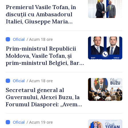
Premierul Vasile Tofan, în
discuții cu Ambasadorul
Italiei, Giuseppe Maria
Perricone
/ Acum 18 ore
Prim-ministrul Republicii
Moldova, Vasile Tofan, și
prim-ministrul Belgiei, Bart
De Wever, au discutat
despre parcursul european
/ Acum 18 ore
al Republicii Moldova.
Secretarul general al
Guvernului, Alexei Buzu, la
Forumul Diasporei: „Avem
nevoie de fiecare dintre
dumneavoastră pentru a
/ Acum 19 ore
construi comunități mai