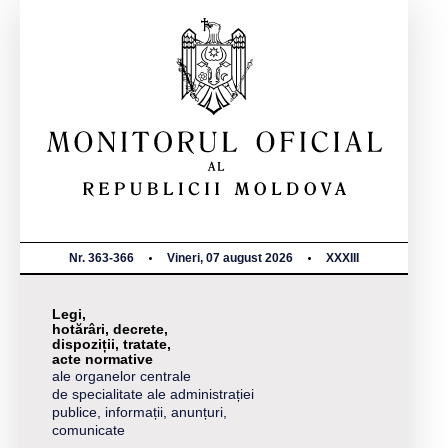
Nr. 363-366
Vineri, 07 august 2026
XXXIII
Legi,
hotărâri, decrete,
dispoziții, tratate,
acte normative
ale organelor centrale
de specialitate ale administrației
publice, informații, anunțuri,
comunicate