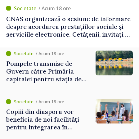
/ Acum 18 ore
CNAS organizează o sesiune de informare
despre acordarea prestațiilor sociale și
serviciile electronice. Cetățenii, invitați să
se înscrie la eveniment
/ Acum 18 ore
Pompele transmise de
Guvern către Primăria
capitalei pentru stația de
captarea a apei de la Vadul
lui Vodă au fost instalate și
puse în funcțiune
/ Acum 18 ore
Copiii din diaspora vor
beneficia de noi facilități
pentru integrarea în
sistemul educațional din