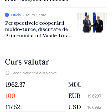
după 2022
/ Acum 17 ore
Perspectivele cooperării
moldo-turce, discutate de
Prim-ministrul Vasile Tofan
și Ambasadorul Turciei,
Uygar Mustafa Sertel
Curs valutar
Banca Națională a Moldovei
MDL
EUR
19.6237
USD
16.6982