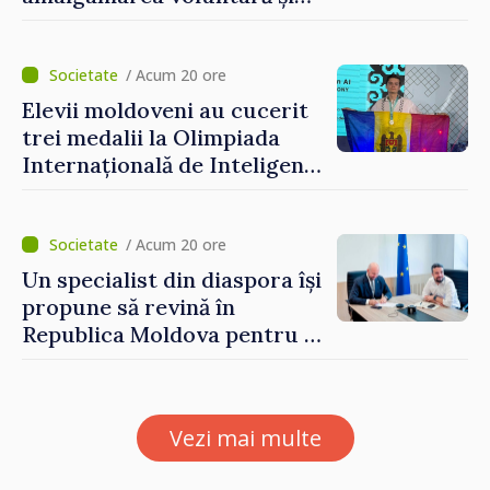
vor beneficia de fonduri
pentru investiții. Igor
Grosu: „Este important să
/ Acum 20 ore
depășim blocajele și să dăm o
Elevii moldoveni au cucerit
șansă localităților să se
trei medalii la Olimpiada
dezvolte”
Internațională de Inteligență
Artificială
/ Acum 20 ore
Un specialist din diaspora își
propune să revină în
Republica Moldova pentru a
contribui la dezvoltarea
registrului naval național
Vezi mai multe