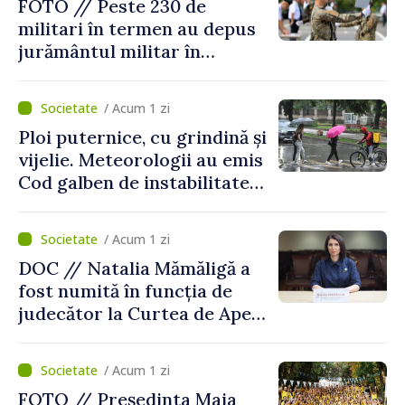
FOTO // Peste 230 de
militari în termen au depus
jurământul militar în
garnizoana Chișinău
/ Acum 1 zi
Ploi puternice, cu grindină și
vijelie. Meteorologii au emis
Cod galben de instabilitate
atmosferică
/ Acum 1 zi
DOC // Natalia Mămăligă a
fost numită în funcția de
judecător la Curtea de Apel
Centru
/ Acum 1 zi
FOTO // Președinta Maia