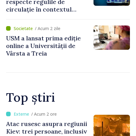
respecte regulile de
circulație în contextul
intensificării traficului din
perioada concediilor
/ Acum 2 zile
USM a lansat prima ediție
online a Universității de
Vârsta a Treia
Top știri
/ Acum 47 minute
Joseph Burkhalter,
confirmat de Senatul SUA în