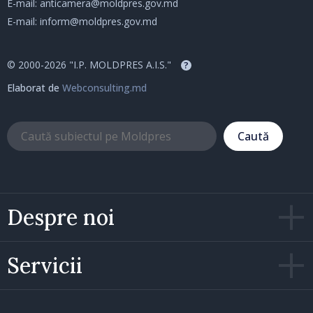
E-mail:
anticamera@moldpres.gov.md
E-mail:
inform@moldpres.gov.md
© 2000-2026 "I.P. MOLDPRES A.I.S."
?
Elaborat de
Webconsulting.md
Caută
Despre noi
Servicii