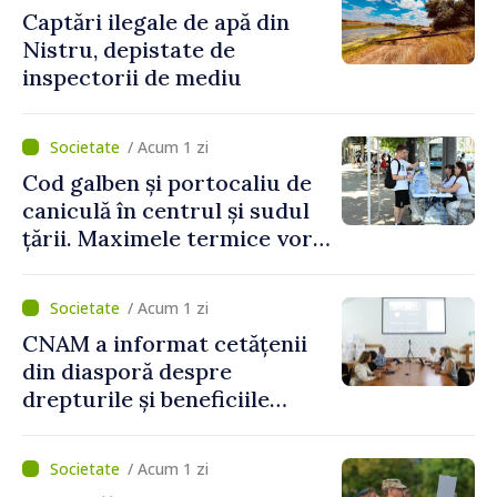
Captări ilegale de apă din
Nistru, depistate de
inspectorii de mediu
/ Acum 1 zi
Cod galben și portocaliu de
caniculă în centrul și sudul
țării. Maximele termice vor
ajunge până la 37°C
/ Acum 1 zi
CNAM a informat cetățenii
din diasporă despre
drepturile și beneficiile
asigurării medicale
/ Acum 1 zi