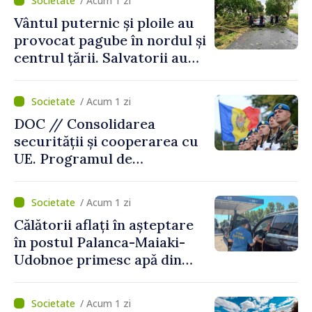
/ Acum 1 zi
Vântul puternic și ploile au
provocat pagube în nordul și
centrul țării. Salvatorii au
intervenit în zece cazuri
/ Acum 1 zi
DOC // Consolidarea
securității și cooperarea cu
UE. Programul de
implementare a Strategiei
Naționale de Apărare pentru
/ Acum 1 zi
perioada 2024–2034,
Călătorii aflați în așteptare
publicat în Monitorul Oficial
în postul Palanca-Maiaki-
Udobnoe primesc apă din
partea funcționarilor vamali
și a polițiștilor de frontieră
/ Acum 1 zi