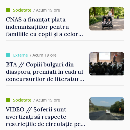
Republica Moldova
/ Acum 19 ore
CNAS a finanțat plata
indemnizațiilor pentru
familiile cu copii și a celor
pentru incapacitate
temporară de muncă
/ Acum 19 ore
BTA // Copiii bulgari din
diaspora, premiați în cadrul
concursurilor de literatură,
artă și muzică organizate de
Agenția Executivă pentru
Bulgarii din Străinătate
/ Acum 19 ore
VIDEO // Șoferii sunt
avertizați să respecte
restricțiile de circulație pe