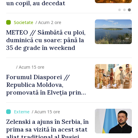
calitate de viitor ambasador
în Republica Moldova
/ Acum 2 ore
METEO // Sâmbătă cu ploi,
duminică cu soare: până la
35 de grade în weekend
/ Acum 15 ore
Forumul Diasporei //
Republica Moldova,
promovată în Elveția prin
turism, investiții și
exporturi
/ Acum 15 ore
Zelenski a ajuns în Serbia, în
prima sa vizită în acest stat
aliat tradițional al Rusiei