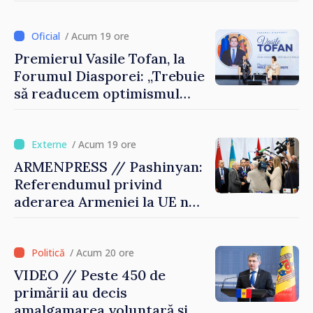
drumul R3, unde se
desfășoară lucrări de
reparație
/ Acum 19 ore
Premierul Vasile Tofan, la
Forumul Diasporei: „Trebuie
să readucem optimismul
oamenilor și încrederea că
Republica Moldova merge în
direcția corectă”
/ Acum 19 ore
ARMENPRESS // Pashinyan:
Referendumul privind
aderarea Armeniei la UE nu
este posibil în această etapă
/ Acum 20 ore
VIDEO // Peste 450 de
primării au decis
amalgamarea voluntară și