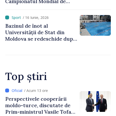
Campionatul Mondial de
scufundări în bazin închis
/ 16 Iunie, 2026
Bazinul de înot al
Universității de Stat din
Moldova se redeschide după
renovare
Top știri
/ Acum 10 ore
Forumul Diasporei //
Republica Moldova,
promovată în Elveția prin