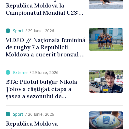
Republica Moldova la
Campionatul Mondial U23:
canoistul Mihai Chihaia a
urcat pe podium
/ 29 Iunie, 2026
VIDEO // Naționala feminină
de rugby 7 a Republicii
Moldova a cucerit bronzul la
Campionatul European
Divizia Trophy
/ 29 Iunie, 2026
BTA: Pilotul bulgar Nikola
Țolov a câștigat etapa a
șasea a sezonului de
Formula 2 din Austria
/ 26 Iunie, 2026
Republica Moldova