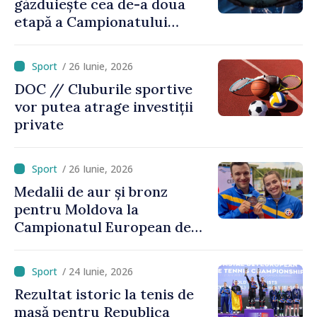
găzduiește cea de-a doua
etapă a Campionatului
European de rugby
/ 26 Iunie, 2026
DOC // Cluburile sportive
vor putea atrage investiții
private
/ 26 Iunie, 2026
Medalii de aur și bronz
pentru Moldova la
Campionatul European de
kaiac-canoe: Daniela Cociu a
devenit campioană
/ 24 Iunie, 2026
europeană
Rezultat istoric la tenis de
masă pentru Republica