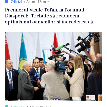
/ Acum 15 ore
Premierul Vasile Tofan, la Forumul
Diasporei: „Trebuie să readucem
optimismul oamenilor și încrederea că
Republica Moldova merge în direcția
corectă”