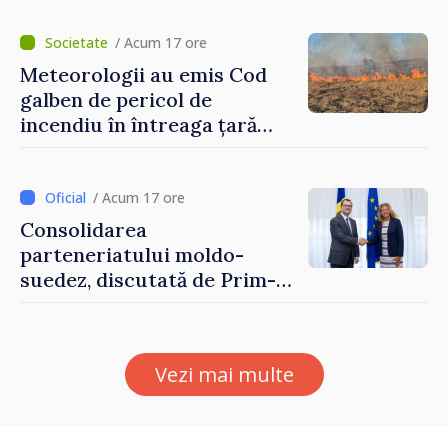
hotare
/ Acum 17 ore
Meteorologii au emis Cod
galben de pericol de
incendiu în întreaga țară
până pe 14 august
/ Acum 17 ore
Consolidarea
parteneriatului moldo-
suedez, discutată de Prim-
ministrul Vasile Tofan și
Ambasadoarea Suediei,
Petra Lärke
Vezi mai multe