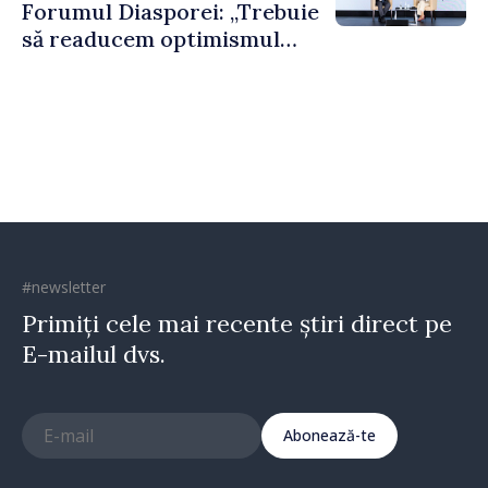
Forumul Diasporei: „Trebuie
să readucem optimismul
oamenilor și încrederea că
Republica Moldova merge în
direcția corectă”
#newsletter
Primiți cele mai recente știri direct pe
E-mailul dvs.
Abonează-te