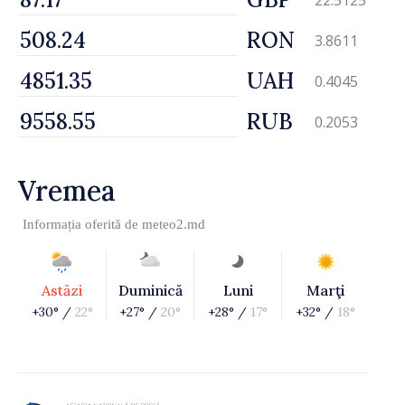
RON
3.8611
UAH
0.4045
RUB
0.2053
Vremea
Informația oferită de
meteo2.md
Astăzi
Duminică
Luni
Marţi
+30° /
22°
+27° /
20°
+28° /
17°
+32° /
18°