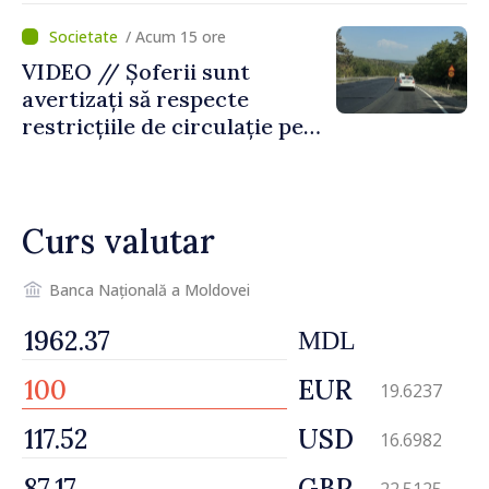
temporară de muncă
/ Acum 15 ore
VIDEO // Șoferii sunt
avertizați să respecte
restricțiile de circulație pe
drumul R3, unde se
desfășoară lucrări de
reparație
Curs valutar
Banca Națională a Moldovei
MDL
EUR
19.6237
USD
16.6982
GBP
22.5125