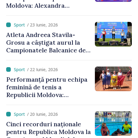
Moldova: Alexandra
Chiriacova a cucerit medalia
de bronz la Campionatele
/ 23 Iunie, 2026
Europene
Atleta Andreea Stavila-
Grosu a câștigat aurul la
Campionatele Balcanice de
atletism
/ 22 Iunie, 2026
Performanță pentru echipa
feminină de tenis a
Republicii Moldova:
calificare spectaculoasă
după o pauză de 25 de ani
/ 20 Iunie, 2026
Cinci recorduri naționale
pentru Republica Moldova la