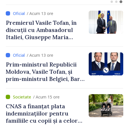
turism, investiții și
exporturi
/ Acum 13 ore
Premierul Vasile Tofan, în
discuții cu Ambasadorul
Italiei, Giuseppe Maria
Perricone
/ Acum 13 ore
Prim-ministrul Republicii
Moldova, Vasile Tofan, și
prim-ministrul Belgiei, Bart
De Wever, au discutat
despre parcursul european
/ Acum 15 ore
al Republicii Moldova.
CNAS a finanțat plata
indemnizațiilor pentru
familiile cu copii și a celor
pentru incapacitate