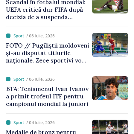
Scandal în fotbalul mondial:
UEFA critică dur FIFA după
decizia de a suspenda
cartonașul roșu primit de
americanul Folarin Balogun
/ 06 Iulie, 2026
FOTO // Pugiliștii moldoveni
și-au disputat titlurile
naționale. Zece sportivi vor
merge la Europene
/ 06 Iulie, 2026
BTA: Tenismenul Ivan Ivanov
a primit trofeul ITF pentru
campionul mondial la juniori
/ 04 Iulie, 2026
Medalie de bronz pentru