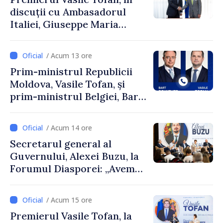
discuții cu Ambasadorul
Italiei, Giuseppe Maria
Perricone
/ Acum 13 ore
Prim-ministrul Republicii
Moldova, Vasile Tofan, și
prim-ministrul Belgiei, Bart
De Wever, au discutat
despre parcursul european
/ Acum 14 ore
al Republicii Moldova.
Secretarul general al
Guvernului, Alexei Buzu, la
Forumul Diasporei: „Avem
nevoie de fiecare dintre
dumneavoastră pentru a
/ Acum 15 ore
construi comunități mai
Premierul Vasile Tofan, la
puternice”