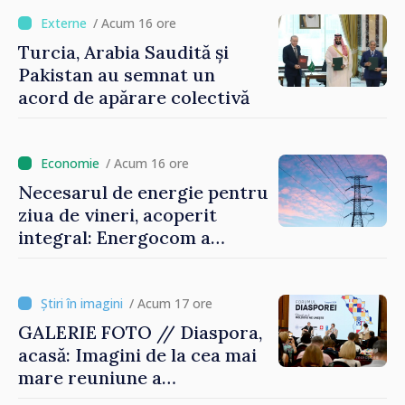
motoarele economiei”
/ Acum 16 ore
Turcia, Arabia Saudită și
Pakistan au semnat un
acord de apărare colectivă
/ Acum 16 ore
Necesarul de energie pentru
ziua de vineri, acoperit
integral: Energocom a
rezervat volumele
/ Acum 17 ore
GALERIE FOTO // Diaspora,
acasă: Imagini de la cea mai
mare reuniune a
moldovenilor de peste