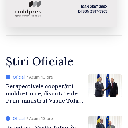
ISSN 2587-389X
E-ISSN 2587-3903
Știri Oficiale
/ Acum 13 ore
Perspectivele cooperării
moldo-turce, discutate de
Prim-ministrul Vasile Tofan
și Ambasadorul Turciei,
Uygar Mustafa Sertel
/ Acum 13 ore
Premierul Vasile Tofan, în