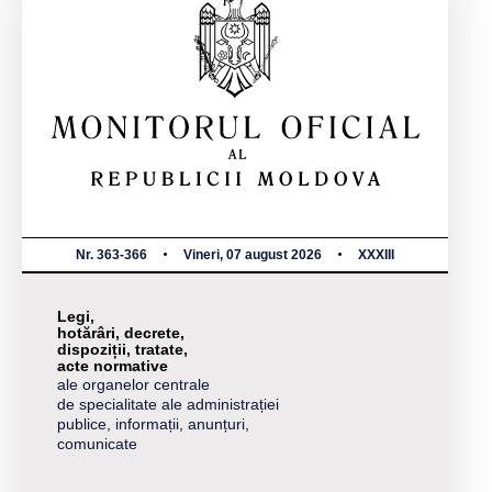
Nr. 363-366
Vineri, 07 august 2026
XXXIII
Legi,
hotărâri, decrete,
dispoziții, tratate,
acte normative
ale organelor centrale
de specialitate ale administrației
publice, informații, anunțuri,
comunicate