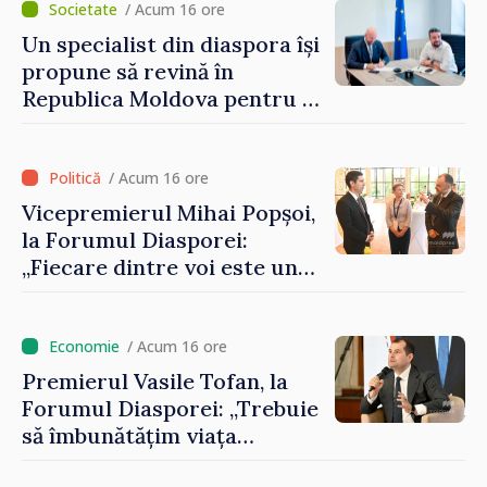
/ Acum 16 ore
Un specialist din diaspora își
propune să revină în
Republica Moldova pentru a
contribui la dezvoltarea
registrului naval național
/ Acum 16 ore
Vicepremierul Mihai Popșoi,
la Forumul Diasporei:
„Fiecare dintre voi este un
ambasador al țării noastre și
contribuie la promovarea
imaginii Republicii Moldova”
/ Acum 16 ore
Premierul Vasile Tofan, la
Forumul Diasporei: „Trebuie
să îmbunătățim viața
oamenilor și să repornim