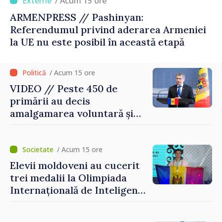
/ Acum 15 ore
ARMENPRESS // Pashinyan:
Referendumul privind aderarea Armeniei
la UE nu este posibil în această etapă
/ Acum 15 ore
VIDEO // Peste 450 de
primării au decis
amalgamarea voluntară și
vor beneficia de fonduri
pentru investiții. Igor
Grosu: „Este important să
/ Acum 15 ore
depășim blocajele și să dăm o
Elevii moldoveni au cucerit
șansă localităților să se
trei medalii la Olimpiada
dezvolte”
Internațională de Inteligență
Artificială