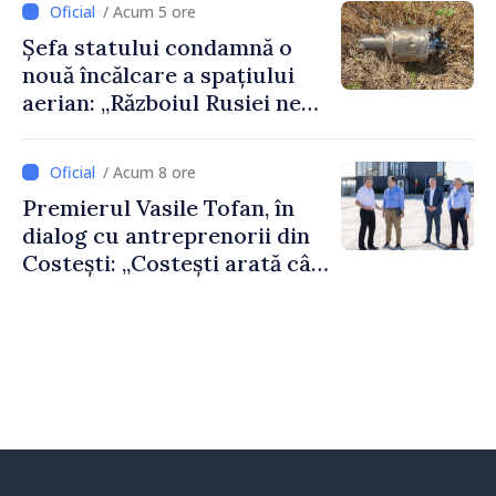
/ Acum 5 ore
doar astfel puteți reuși”
Șefa statului condamnă o
nouă încălcare a spațiului
aerian: „Războiul Rusiei ne
afectează direct”
/ Acum 8 ore
Premierul Vasile Tofan, în
dialog cu antreprenorii din
Costești: „Costești arată cât
de mult poate face o
comunitate atunci când
există inițiativă, muncă și
spirit antreprenorial”