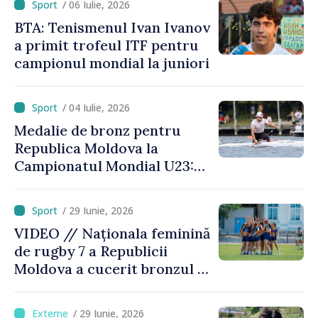
/ 06 Iulie, 2026
BTA: Tenismenul Ivan Ivanov
a primit trofeul ITF pentru
campionul mondial la juniori
/ 04 Iulie, 2026
Medalie de bronz pentru
Republica Moldova la
Campionatul Mondial U23:
canoistul Mihai Chihaia a
urcat pe podium
/ 29 Iunie, 2026
VIDEO // Naționala feminină
de rugby 7 a Republicii
Moldova a cucerit bronzul la
Campionatul European
Divizia Trophy
/ 29 Iunie, 2026