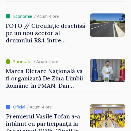
Japoniei în Republica
Moldova
/ Acum 4 ore
FOTO // Circulație deschisă
pe un nou sector al
drumului R8.1, între
Arionești și Otaci. Vladimir
Bolea: „Drumuri bune
înseamnă deplasări sigure
/ Acum 4 ore
ale agenților economici și
Marea Dictare Națională va
cetățenilor”
fi organizată De Ziua Limbii
Române, în PMAN. Dan
Perciun: „Evenimentul are o
semnificație aparte în acest
an”
/ Acum 4 ore
Premierul Vasile Tofan s-a
întâlnit cu participanții la
Programul DOR: „Țineți la