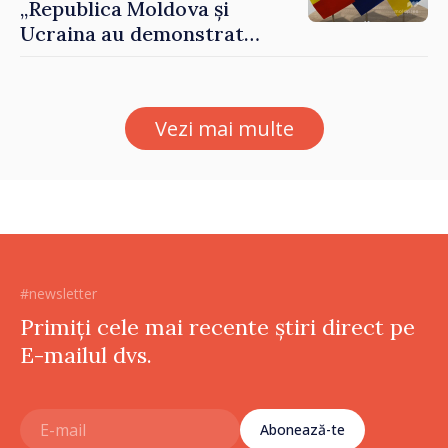
„Republica Moldova și
Ucraina au demonstrat
performanțe fără precedent
în procesul de integrare
europeană”
Vezi mai multe
#newsletter
Primiți cele mai recente știri direct pe
E-mailul dvs.
Abonează-te