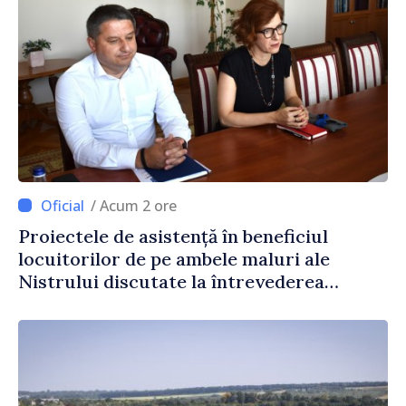
/ Acum 2 ore
Proiectele de asistență în beneficiul
locuitorilor de pe ambele maluri ale
Nistrului discutate la întrevederea
viceprim-ministrului cu reprezentanta
rezidentă a PNUD în Republica Moldova,
Daniela Gasparikova