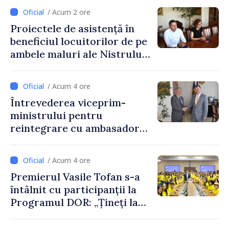
/ Acum 2 ore
Proiectele de asistență în
beneficiul locuitorilor de pe
ambele maluri ale Nistrului
discutate la întrevederea
viceprim-ministrului cu
/ Acum 4 ore
reprezentanta rezidentă a
Întrevederea viceprim-
PNUD în Republica Moldova,
ministrului pentru
Daniela Gasparikova
reintegrare cu ambasadorul
Japoniei în Republica
Moldova
/ Acum 4 ore
Premierul Vasile Tofan s-a
întâlnit cu participanții la
Programul DOR: „Țineți la
rădăcinile voastre și nu vă
feriți de încercări și greșeli –