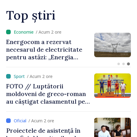
Top știri
/ Acum 55 minute
VIDEO // Peste 2 000 de
militari vor defila de Ziua
Independenței în PMAN.
Ministrul Anatolie Nosatîi:
„Un omagiu celor care au
/ Acum 2 ore
luptat pentru libertate”
FOTO // Luptătorii
moldoveni de greco-roman
au câștigat clasamentul pe
echipe la turneul de la
București
/ Acum 2 ore
Proiectele de asistență în