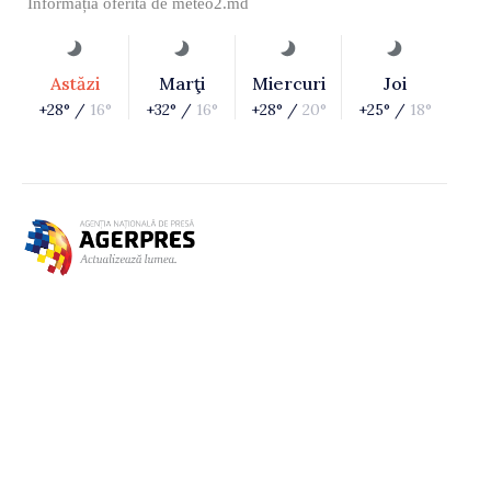
Informația oferită de
meteo2.md
Astăzi
Marţi
Miercuri
Joi
+28° /
16°
+32° /
16°
+28° /
20°
+25° /
18°