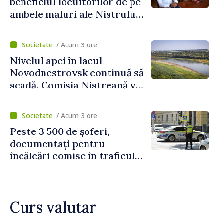
beneficiul locuitorilor de pe
ambele maluri ale Nistrului
discutate la întrevederea
viceprim-ministrului cu
/ Acum 3 ore
reprezentanta rezidentă a
Nivelul apei în lacul
PNUD în Republica Moldova,
Novodnestrovsk continuă să
Daniela Gasparikova
scadă. Comisia Nistreană va
analiza situația hidrologică
/ Acum 3 ore
Peste 3 500 de șoferi,
documentați pentru
încălcări comise în traficul
rutier. Cei mai mulți au
depășit limita de viteză
Curs valutar