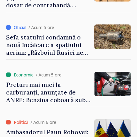
dosar de contrabandă.
Produsele urmau a fi scoase
ilegal din țară
/ Acum 5 ore
Șefa statului condamnă o
nouă încălcare a spațiului
aerian: „Războiul Rusiei ne
afectează direct”
/ Acum 5 ore
Prețuri mai mici la
carburanți, anunțate de
ANRE: Benzina coboară sub
pragul de 30 de lei
/ Acum 6 ore
Ambasadorul Paun Rohovei: