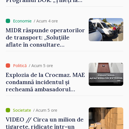
rădăcinile voastre și nu vă
feriți de încercări și greșeli –
doar astfel puteți reuși”
/ Acum 4 ore
MIDR răspunde operatorilor
de transport: „Soluțiile
aflate în consultare
urmăresc ca cetățenii să
beneficieze de servicii
sigure, regulate și
/ Acum 5 ore
accesibile”
Explozia de la Crocmaz. MAE
condamnă incidentul și
recheamă ambasadorul
Republicii Moldova la
Moscova pentru consultări
/ Acum 5 ore
VIDEO // Circa un milion de
țigarete, ridicate într-un