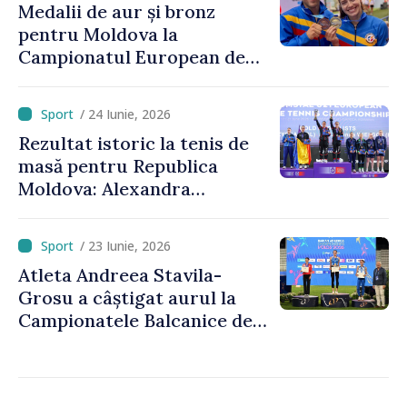
Medalii de aur și bronz
pentru Moldova la
Campionatul European de
kaiac-canoe: Daniela Cociu a
devenit campioană
/ 24 Iunie, 2026
europeană
Rezultat istoric la tenis de
masă pentru Republica
Moldova: Alexandra
Chiriacova a cucerit medalia
de bronz la Campionatele
/ 23 Iunie, 2026
Europene
Atleta Andreea Stavila-
Grosu a câștigat aurul la
Campionatele Balcanice de
atletism