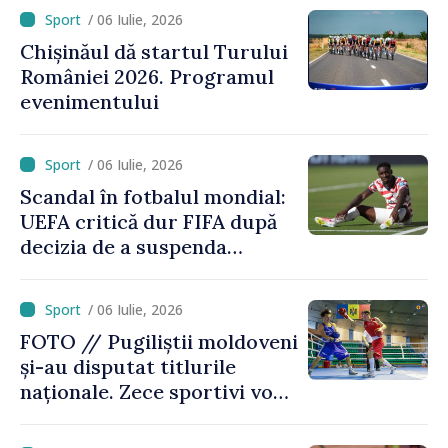
caiac-canoe sprint din
/ 06 Iulie, 2026
Canada
Chișinăul dă startul Turului
României 2026. Programul
evenimentului
/ 06 Iulie, 2026
Scandal în fotbalul mondial:
UEFA critică dur FIFA după
decizia de a suspenda
cartonașul roșu primit de
americanul Folarin Balogun
/ 06 Iulie, 2026
FOTO // Pugiliștii moldoveni
și-au disputat titlurile
naționale. Zece sportivi vor
merge la Europene