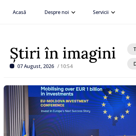
Acasă
Despre noi
Servicii
Știri în imagini
D
07 August, 2026
/ 10:54
/ Acum 50 minute
VIDEO // Moldelectrica
consumatorii finali nu a
afectați în urma avarieri