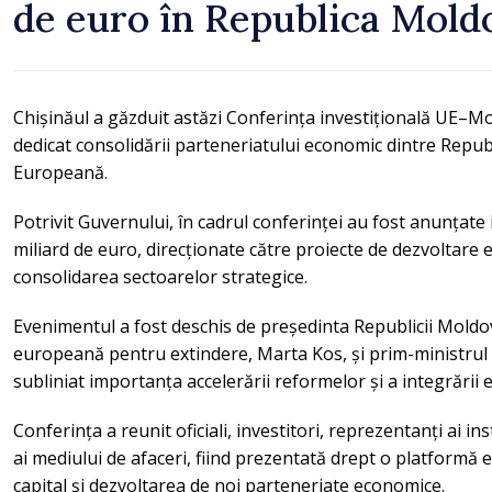
de euro în Republica Mold
Chișinăul a găzduit astăzi Conferința investițională UE–
dedicat consolidării parteneriatului economic dintre Repu
Europeană.
Potrivit Guvernului, în cadrul conferinței au fost anunțate i
miliard de euro, direcționate către proiecte de dezvoltare 
consolidarea sectoarelor strategice.
Evenimentul a fost deschis de președinta Republicii Mold
europeană pentru extindere, Marta Kos, și prim-ministru
subliniat importanța accelerării reformelor și a integrări
Conferința a reunit oficiali, investitori, reprezentanți ai ins
ai mediului de afaceri, fiind prezentată drept o platformă
capital și dezvoltarea de noi parteneriate economice.