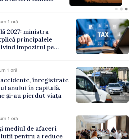
cum 1 oră
ală 2027: ministra
plică principalele
rivind impozitul pe
iliare, taxele locale și
um 1 oră
 accidente, înregistrate
ul anului în capitală.
e și-au pierdut viața
cum 1 oră
și mediul de afaceri
oluții pentru a reduce