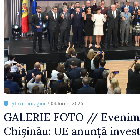
Bălți–Dnestrovsk. Lucră
reparație vor fi efectua
prioritar
/ 04 Iunie, 2026
GALERIE FOTO // Evenime
Chișinău: UE anunță investi