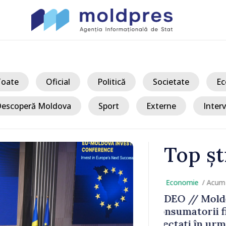
Toate
Oficial
Politică
Societate
Ec
escoperă Moldova
Sport
Externe
Interv
Top șt
/ Ac
:
Cod galben d
u fost
atmosferică 
i Liniei
țării