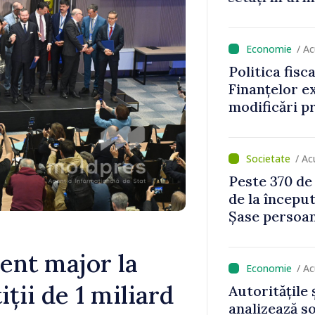
rile de
te în regim
/ A
Politica fisc
Finanțelor ex
modificări p
bunurile imob
rutiere
/ Ac
Peste 370 de
de la început
Șase persoan
nt major la
/ A
ții de 1 miliard
Autoritățile 
analizează s