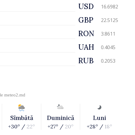
USD
16.6982
GBP
22.5125
RON
3.8611
UAH
0.4045
RUB
0.2053
 de
meteo2.md
Sîmbătă
Duminică
Luni
+30° /
22°
+27° /
20°
+28° /
18°