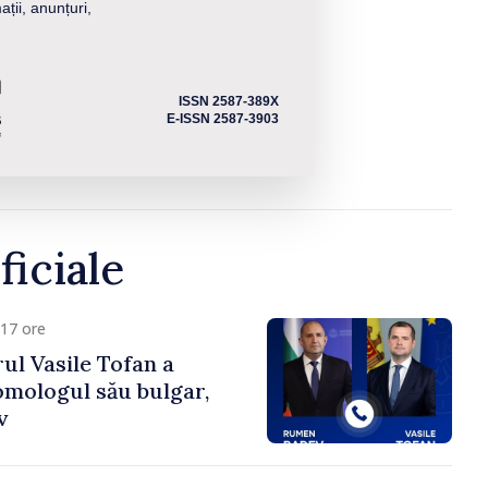
ații, anunțuri,
ISSN 2587-389X
E-ISSN 2587-3903
ficiale
17 ore
ul Vasile Tofan a
omologul său bulgar,
v