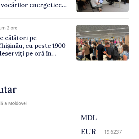
vocărilor energetice
omiei
um 2 ore
e călători pe
hișinău, cu peste 1900
eserviți pe oră în
vârf a concediilor
utar
lă a Moldovei
MDL
EUR
19.6237