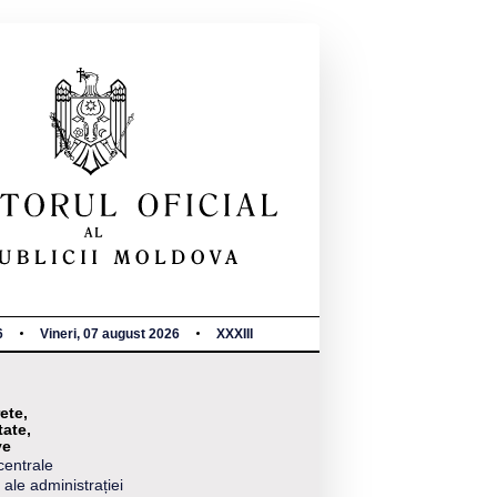
6
Vineri, 07 august 2026
XXXIII
ete,
tate,
ve
centrale
 ale administrației