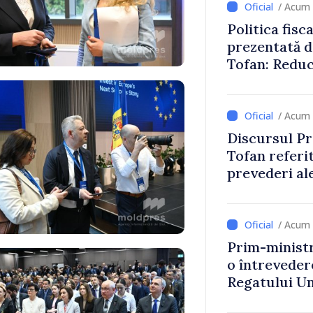
/ Acum 
Politica fisc
prezentată d
Tofan: Reduc
stimularea in
mai echitabi
/ Acum 
Discursul Pr
Tofan referit
prevederi ale
anul 2027
/ Acum 
Prim-ministr
o întrevede
Regatului Uni
Irlandei de 