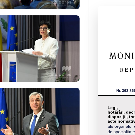
Nr. 363-36
Legi,
hotărâri, decr
dispoziții, tra
acte normati
ale organelor 
de specialitate