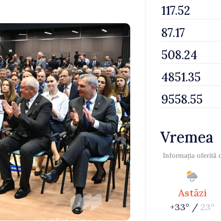
Vremea
Informația oferită
Astăzi
+33° /
23°