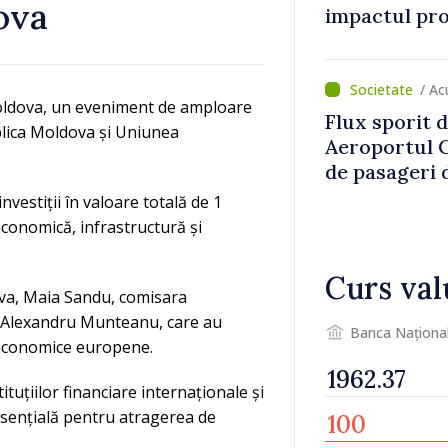
ova
impactul pro
asupra econ
/ Ac
Moldova, un eveniment de amploare
Flux sporit d
blica Moldova și Uniunea
Aeroportul C
de pasageri d
perioada de 
nvestiții în valoare totală de 1
economică, infrastructură și
Curs val
ova, Maia Sandu, comisara
l Alexandru Munteanu, care au
Banca Naționa
i economice europene.
tituțiilor financiare internaționale și
 esențială pentru atragerea de