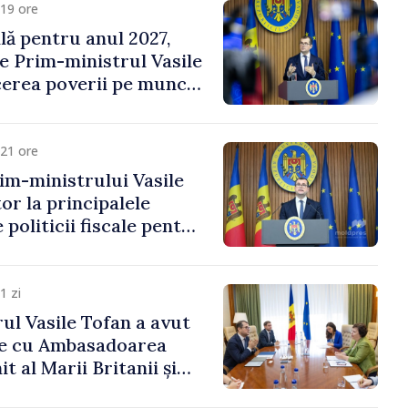
19 ore
ală pentru anul 2027,
e Prim-ministrul Vasile
erea poverii pe muncă,
vestițiilor și o taxare
lă
21 ore
im-ministrului Vasile
or la principalele
 politicii fiscale pentru
1 zi
ul Vasile Tofan a avut
re cu Ambasadoarea
t al Marii Britanii și
Nord, Fern Horine