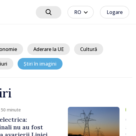
RO
Logare
onomie
Aderare la UE
Cultură
iuri
Știri în imagini
iri
um 1 oră
e instabilitate
în cea mai mare parte a