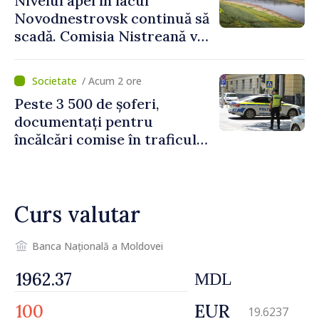
Nivelul apei în lacul
PNUD în Republica Moldova,
Novodnestrovsk continuă să
Daniela Gasparikova
scadă. Comisia Nistreană va
analiza situația hidrologică
/ Acum 2 ore
Peste 3 500 de șoferi,
documentați pentru
încălcări comise în traficul
rutier. Cei mai mulți au
depășit limita de viteză
Curs valutar
Banca Națională a Moldovei
MDL
EUR
19.6237