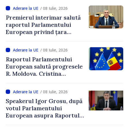
/ 08 Iulie, 2026
Premierul interimar salută
raportul Parlamentului
European privind țara
noastră: „Viitorul european
al Republicii Moldova
/ 08 Iulie, 2026
reprezintă o prioritate
Raportul Parlamentului
strategică”
European salută progresele
R. Moldova. Cristina
Gherasimov: „Continuăm să
muncim pentru ca R.
/ 08 Iulie, 2026
Moldova să devină stat
Speakerul Igor Grosu, după
membru al UE”
votul Parlamentului
European asupra Raportului
privind Republica Moldova: