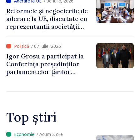
/ 08 Iulie, 2026
pregătiți pentru acest pas
Reformele și negocierile de
de mai bine de un an”
aderare la UE, discutate cu
reprezentanții societății
civile
/ 07 Iulie, 2026
Igor Grosu a participat la
Conferința președinților
parlamentelor țărilor
candidate la aderarea la UE:
„Atunci când reformele sunt
realizate, progresul trebuie
recunoscut prin pași
concreți”
Top știri
/ Acum 26 minute