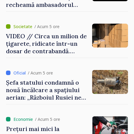
recheamă ambasadorul
Republicii Moldova la
Moscova pentru consultări
/ Acum 5 ore
VIDEO // Circa un milion de
țigarete, ridicate într-un
dosar de contrabandă.
Produsele urmau a fi scoase
ilegal din țară
/ Acum 5 ore
Șefa statului condamnă o
nouă încălcare a spațiului
aerian: „Războiul Rusiei ne
afectează direct”
/ Acum 5 ore
Prețuri mai mici la