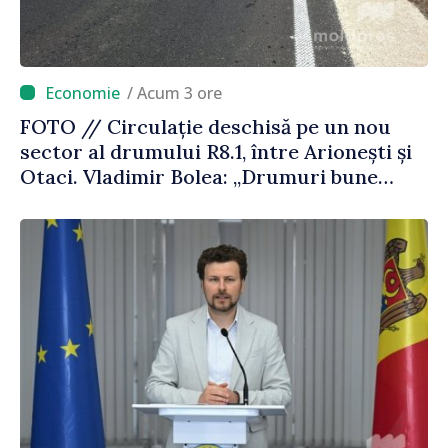
/ Acum 3 ore
FOTO // Circulație deschisă pe un nou
sector al drumului R8.1, între Arionești și
Otaci. Vladimir Bolea: „Drumuri bune
înseamnă deplasări sigure ale agenților
economici și cetățenilor”