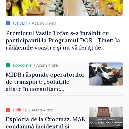
/ Acum 3 ore
Premierul Vasile Tofan s-a întâlnit cu
participanții la Programul DOR: „Țineți la
rădăcinile voastre și nu vă feriți de
încercări și greșeli – doar astfel puteți
reuși”
/ Acum 4 ore
MIDR răspunde operatorilor
de transport: „Soluțiile
aflate în consultare
urmăresc ca cetățenii să
beneficieze de servicii
sigure, regulate și
/ Acum 4 ore
accesibile”
Explozia de la Crocmaz. MAE
condamnă incidentul și