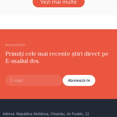
Vezi mai multe
ne punctăm prioritățile
pentru viitor”
#newsletter
Primiți cele mai recente știri direct pe
E-mailul dvs.
Abonează-te
Adresa: Republica Moldova, Chișinău, str.Puskin, 22