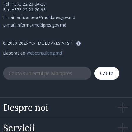
Tel.:
+373 22 23-34-28
Fax: +373 22 23-26-98
E-mail:
anticamera@moldpres.gov.md
E-mail:
inform@moldpres.gov.md
© 2000-2026 "I.P. MOLDPRES A.I.S."
?
Elaborat de
Webconsulting.md
Caută
Despre noi
Servicii