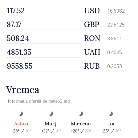
USD
16.6982
GBP
22.5125
RON
3.8611
UAH
0.4045
RUB
0.2053
Vremea
Informația oferită de
meteo2.md
Astăzi
Marţi
Miercuri
Joi
+28° /
16°
+32° /
16°
+28° /
20°
+25° /
18°