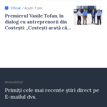
/ Acum 7 ore
Premierul Vasile Tofan, în
dialog cu antreprenorii din
Costești: „Costești arată cât
de mult poate face o
comunitate atunci când
există inițiativă, muncă și
spirit antreprenorial”
#newsletter
Primiți cele mai recente știri direct pe
E-mailul dvs.