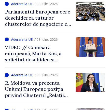
„Moldova merge înainte. Pas
/ 08 Iulie, 2026
cu pas, tot mai aproape de
Parlamentul European cere
Uniunea Europeană”
deschiderea tuturor
clusterelor de negociere cu
Republica Moldova: raport
susținut cu majoritate de
/ 08 Iulie, 2026
voturi
VIDEO // Comisara
europeană, Marta Kos, a
solicitat deschiderea
tuturor capitolelor de
negocieri privind aderarea
/ 08 Iulie, 2026
Republicii Moldova la UE
R. Moldova va prezenta
Uniunii Europene poziția
privind Clusterul „Relații
externe”. Cristina
Gherasimov: „Suntem