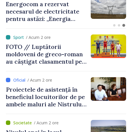
VIDEO // Peste 2 000 de
militari vor defila de Ziua
Independenței în PMAN.
Ministrul Anatolie Nosatîi:
„Un omagiu celor care au
/ Acum 2 ore
luptat pentru libertate”
FOTO // Luptătorii
moldoveni de greco-roman
au câștigat clasamentul pe
echipe la turneul de la
București
/ Acum 2 ore
Proiectele de asistență în
beneficiul locuitorilor de pe
ambele maluri ale Nistrului
discutate la întrevederea
viceprim-ministrului cu
/ Acum 2 ore
reprezentanta rezidentă a