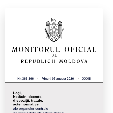
Nr. 363-366
Vineri, 07 august 2026
XXXIII
Legi,
hotărâri, decrete,
dispoziții, tratate,
acte normative
ale organelor centrale
de specialitate ale administrației