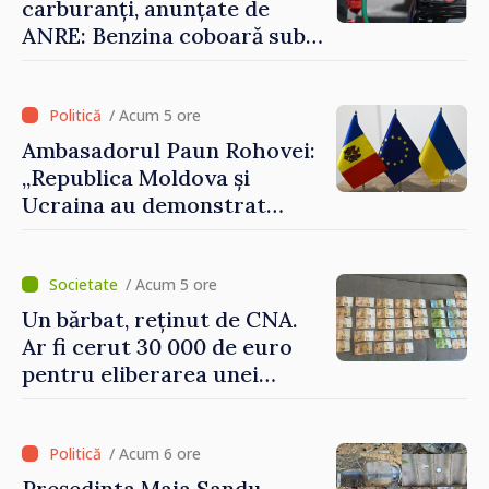
carburanți, anunțate de
ANRE: Benzina coboară sub
pragul de 30 de lei
/ Acum 5 ore
Ambasadorul Paun Rohovei:
„Republica Moldova și
Ucraina au demonstrat
performanțe fără precedent
în procesul de integrare
europeană”
/ Acum 5 ore
Un bărbat, reținut de CNA.
Ar fi cerut 30 000 de euro
pentru eliberarea unei
persoane condamnate
/ Acum 6 ore
Președinta Maia Sandu,