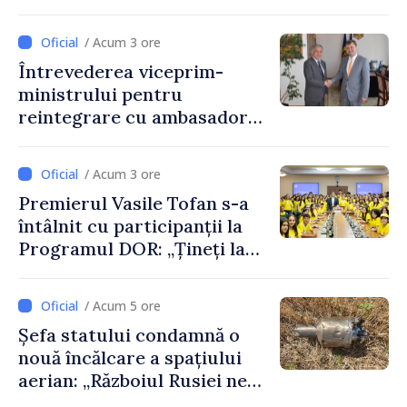
discutate la întrevederea
viceprim-ministrului cu
/ Acum 3 ore
reprezentanta rezidentă a
Întrevederea viceprim-
PNUD în Republica Moldova,
ministrului pentru
Daniela Gasparikova
reintegrare cu ambasadorul
Japoniei în Republica
Moldova
/ Acum 3 ore
Premierul Vasile Tofan s-a
întâlnit cu participanții la
Programul DOR: „Țineți la
rădăcinile voastre și nu vă
feriți de încercări și greșeli –
/ Acum 5 ore
doar astfel puteți reuși”
Șefa statului condamnă o
nouă încălcare a spațiului
aerian: „Războiul Rusiei ne
afectează direct”