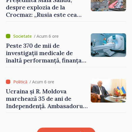
despre explozia de la
Crocmaz: „Rusia este cea
care duce războiul de
agresiune în Ucraina și
poartă întreaga vină pentru
/ Acum 6 ore
pericolul adus la casele
Peste 370 de mii de
oamenilor noștri”
investigații medicale de
înaltă performanță, finanțate
de asigurarea obligatorie în
prima jumătate a anului
/ Acum 6 ore
Ucraina și R. Moldova
marchează 35 de ani de
Independență. Ambasadorul
Paun Rohovei: „Am
demonstrat tuturor că
suntem rezistenți și știm să