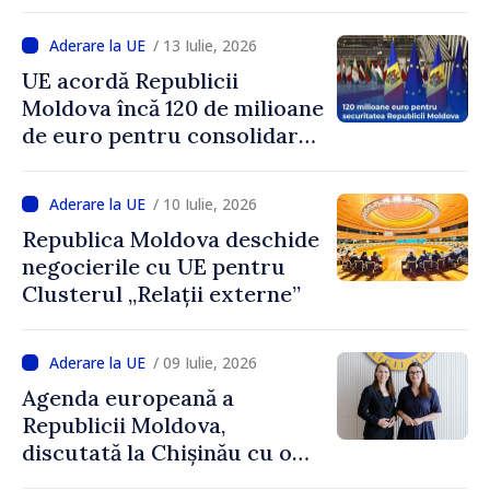
aderare
/ 13 Iulie, 2026
UE acordă Republicii
Moldova încă 120 de milioane
de euro pentru consolidarea
apărării. Asistența pentru
țara noastră prin EFP ajunge
/ 10 Iulie, 2026
la 317 milioane de euro
Republica Moldova deschide
negocierile cu UE pentru
Clusterul „Relații externe”
/ 09 Iulie, 2026
Agenda europeană a
Republicii Moldova,
discutată la Chișinău cu o
delegație din Polonia