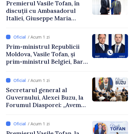
Premierul Vasile Tofan, în
discuții cu Ambasadorul
Italiei, Giuseppe Maria
Perricone
/ Acum 1 zi
Prim-ministrul Republicii
Moldova, Vasile Tofan, și
prim-ministrul Belgiei, Bart
De Wever, au discutat
despre parcursul european
/ Acum 1 zi
al Republicii Moldova.
Secretarul general al
Guvernului, Alexei Buzu, la
Forumul Diasporei: „Avem
nevoie de fiecare dintre
dumneavoastră pentru a
/ Acum 1 zi
construi comunități mai
Premierul Vasile Tofan, la