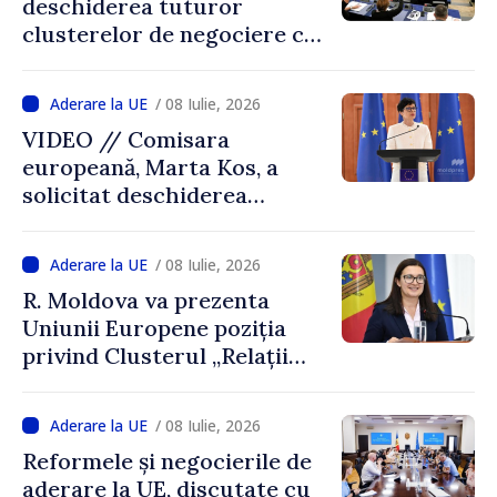
deschiderea tuturor
clusterelor de negociere cu
Republica Moldova: raport
susținut cu majoritate de
/ 08 Iulie, 2026
voturi
VIDEO // Comisara
europeană, Marta Kos, a
solicitat deschiderea
tuturor capitolelor de
negocieri privind aderarea
/ 08 Iulie, 2026
Republicii Moldova la UE
R. Moldova va prezenta
Uniunii Europene poziția
privind Clusterul „Relații
externe”. Cristina
Gherasimov: „Suntem
/ 08 Iulie, 2026
pregătiți pentru acest pas
Reformele și negocierile de
de mai bine de un an”
aderare la UE, discutate cu