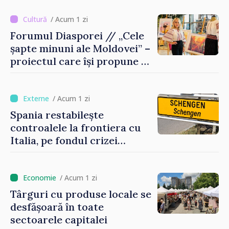
/ Acum 1 zi
Forumul Diasporei // „Cele
șapte minuni ale Moldovei” –
proiectul care își propune să
apropie copiii din diaspora
de țara de origine
/ Acum 1 zi
Spania restabilește
controalele la frontiera cu
Italia, pe fondul crizei
migratorii din Ceuta
/ Acum 1 zi
Târguri cu produse locale se
desfășoară în toate
sectoarele capitalei