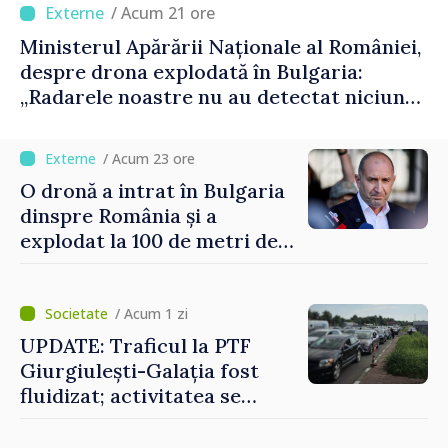
/ Acum 21 ore
Ministerul Apărării Naționale al României,
despre drona explodată în Bulgaria:
„Radarele noastre nu au detectat niciun
vehicul aerian”
/ Acum 23 ore
O dronă a intrat în Bulgaria
dinspre România și a
explodat la 100 de metri de
graniță
/ Acum 1 zi
UPDATE: Traficul la PTF
Giurgiulești-Galația fost
fluidizat; activitatea se
desfășoară în condiții
normale