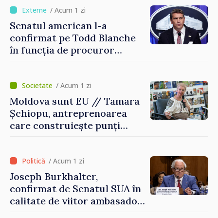
/ Acum 1 zi
Senatul american l-a
confirmat pe Todd Blanche
în funcția de procuror
general al Statelor Unite
/ Acum 1 zi
Moldova sunt EU // Tamara
Șchiopu, antreprenoarea
care construiește punți
între Marea Britanie și
Republica Moldova
/ Acum 1 zi
Joseph Burkhalter,
confirmat de Senatul SUA în
calitate de viitor ambasador
în Republica Moldova