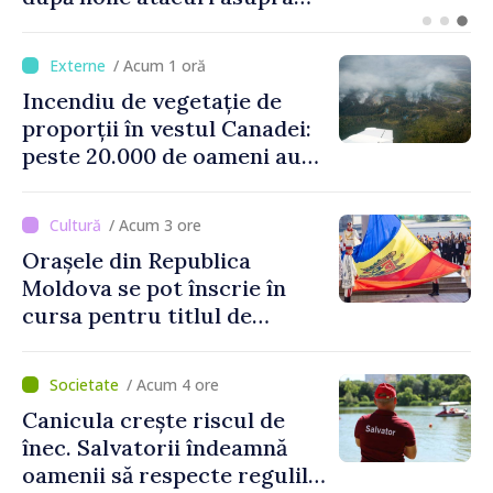
luni, 10 august. Comercianții
riscă amenzi de zeci de mii
/ Acum 1 oră
de lei de lei
Incendiu de vegetație de
proporții în vestul Canadei:
peste 20.000 de oameni au
fost evacuați
/ Acum 3 ore
Orașele din Republica
Moldova se pot înscrie în
cursa pentru titlul de
„Capitală Europeană a
Culturii 2033”
/ Acum 4 ore
Canicula crește riscul de
înec. Salvatorii îndeamnă
oamenii să respecte regulile