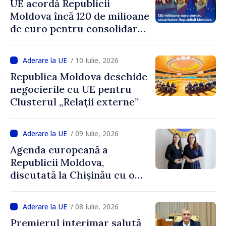
UE acordă Republicii
Moldova încă 120 de milioane
de euro pentru consolidarea
apărării. Asistența pentru
țara noastră prin EFP ajunge
/ 10 Iulie, 2026
la 317 milioane de euro
Republica Moldova deschide
negocierile cu UE pentru
Clusterul „Relații externe”
/ 09 Iulie, 2026
Agenda europeană a
Republicii Moldova,
discutată la Chișinău cu o
delegație din Polonia
/ 08 Iulie, 2026
Premierul interimar salută