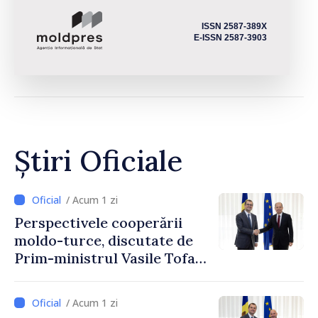
ISSN 2587-389X
E-ISSN 2587-3903
Știri Oficiale
/ Acum 1 zi
Perspectivele cooperării
moldo-turce, discutate de
Prim-ministrul Vasile Tofan
și Ambasadorul Turciei,
Uygar Mustafa Sertel
/ Acum 1 zi