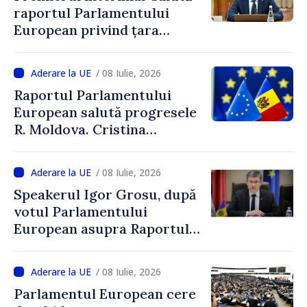
raportul Parlamentului
European privind țara
noastră: „Viitorul european
al Republicii Moldova
/ 08 Iulie, 2026
reprezintă o prioritate
Raportul Parlamentului
strategică”
European salută progresele
R. Moldova. Cristina
Gherasimov: „Continuăm să
muncim pentru ca R.
/ 08 Iulie, 2026
Moldova să devină stat
Speakerul Igor Grosu, după
membru al UE”
votul Parlamentului
European asupra Raportului
privind Republica Moldova:
„Moldova merge înainte. Pas
/ 08 Iulie, 2026
cu pas, tot mai aproape de
Parlamentul European cere
Uniunea Europeană”