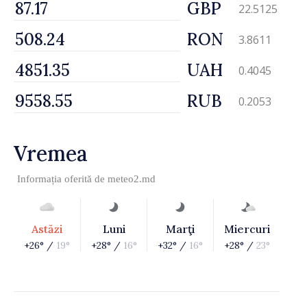
GBP
22.5125
RON
3.8611
UAH
0.4045
RUB
0.2053
Vremea
Informația oferită de
meteo2.md
Astăzi
Luni
Marţi
Miercuri
+26° /
19°
+28° /
16°
+32° /
16°
+28° /
23°