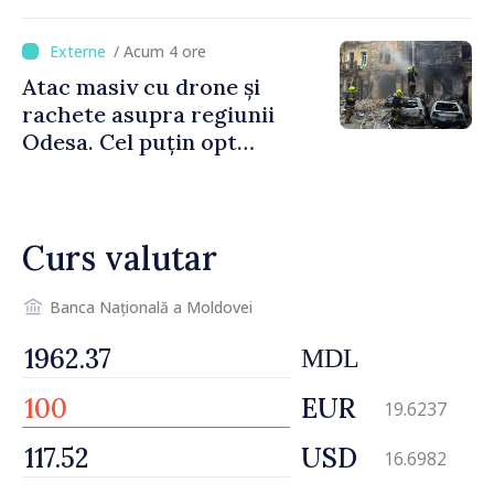
de siguranță la scăldat
/ Acum 4 ore
Atac masiv cu drone și
rachete asupra regiunii
Odesa. Cel puțin opt
persoane au fost rănite
Curs valutar
Banca Națională a Moldovei
MDL
EUR
19.6237
USD
16.6982