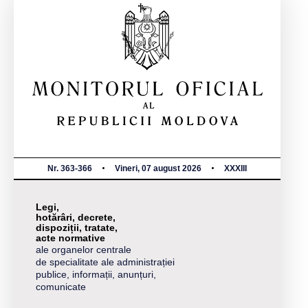
Nr. 363-366
Vineri, 07 august 2026
XXXIII
Legi,
hotărâri, decrete,
dispoziții, tratate,
acte normative
ale organelor centrale
de specialitate ale administrației
publice, informații, anunțuri,
comunicate