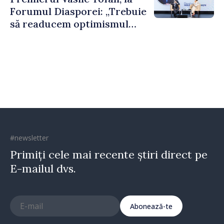
puternice”
Forumul Diasporei: „Trebuie
să readucem optimismul
oamenilor și încrederea că
Republica Moldova merge în
direcția corectă”
#newsletter
Primiți cele mai recente știri direct pe
E-mailul dvs.
Abonează-te