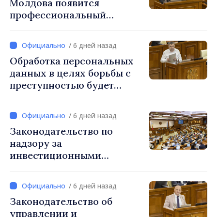
Молдова появится
профессиональный
праздник, который будет
отмечаться ежегодно 25
/ 6 дней назад
сентября
Обработка персональных
данных в целях борьбы с
преступностью будет
регулироваться новым
законом
/ 6 дней назад
Законодательство по
надзору за
инвестиционными
фирмами приведено в
соответствие с нормами ЕС
/ 6 дней назад
Законодательство об
управлении и