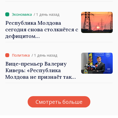
электроэнергии и горячей
воды
/ 1 день назад
Республика Молдова
сегодня снова столкнётся с
дефицитом
электроэнергии
/ 1 день назад
Вице-премьер Валериу
Киверь: «Республика
Молдова не признаёт так
называемые акты
приватизации,
осуществлённые
Смотреть больше
тираспольскими властями
в восточных районах»