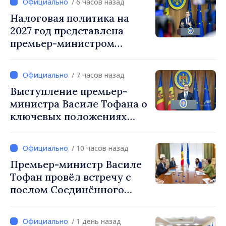
/ 6 часов назад
Налоговая политика на
2027 год представлена
премьер-министром
Василе Тофаном:
снижение налоговой
/ 7 часов назад
нагрузки на труд,
Выступление премьер-
стимулирование
министра Василе Тофана о
инвестиций и более
ключевых положениях
справедливое
налоговой политики на
налогообложение
2027 год
/ 10 часов назад
Премьер-министр Василе
Тофан провёл встречу с
послом Соединённого
Королевства
Великобритании и
/ 1 день назад