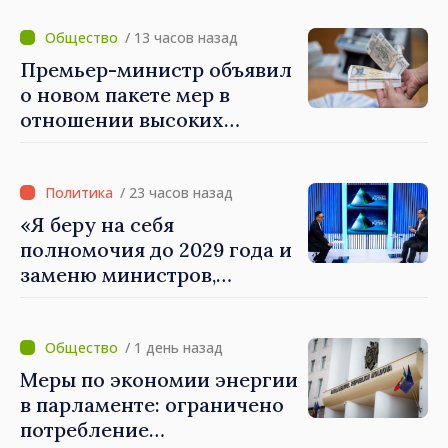
людей и в работе
экономики: премьер-
/ 13 часов назад
министр Василе Тофан
Премьер-министр объявил
посетил Агентство
о новом пакете мер в
электронного управления
отношении высоких
зарплат в публичном
секторе
/ 23 часов назад
«Я беру на себя
полномочия до 2029 года и
заменю министров,
которые не показывают
результатов», — заявил
премьер-министр Василе
/ 1 день назад
Тофан
Меры по экономии энергии
в парламенте: ограничено
потребление