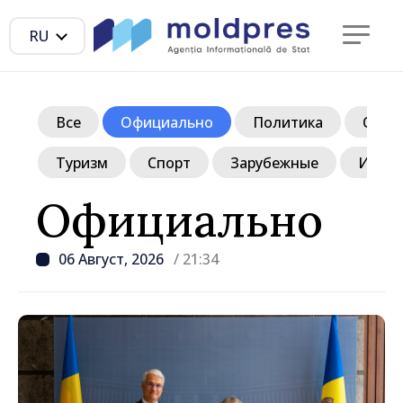
RU
Все
Официально
Политика
Обще
Туризм
Спорт
Зарубежные
Инте
Официально
06 Август, 2026
/ 21:34