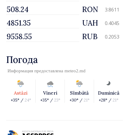
RON
3.8611
UAH
0.4045
RUB
0.2053
Погода
Информация предоставлена
meteo2.md
Astăzi
Vineri
Sîmbătă
Duminică
+35° /
24°
+35° /
23°
+30° /
21°
+28° /
21°