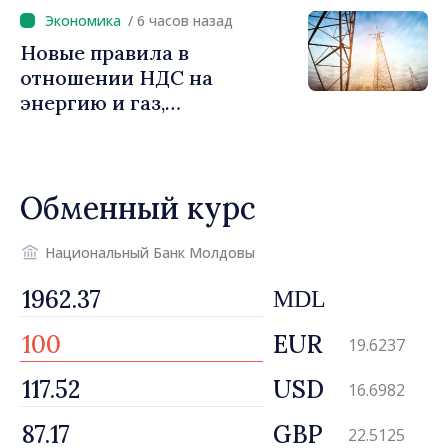
/ 6 часов назад
Новые правила в
отношении НДС на
энергию и газ,
предусматривающие
льготы для уязвимых
потребителей
Обменный курс
Национальный Банк Молдовы
MDL
EUR
19.6237
USD
16.6982
GBP
22.5125