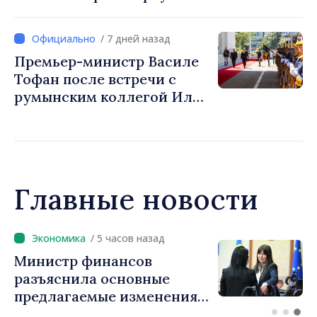
Зёдера
/ 7 дней назад
Премьер-министр Василе
Тофан после встречи с
румынским коллегой Илие
Боложаном: «Мы
стремимся превратить
тесные связи между
нашими странами в
большее число инвестиций
Главные новости
и возможностей для
людей»
/ 4 часов назад
Премьер-министр Василе
Тофан провёл телефонный
разговор с болгарским
коллегой Руменом