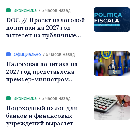
Радевым
/ 5 часов назад
DOC // Проект налоговой
политики на 2027 год
вынесен на публичные
консультации
/ 6 часов назад
Налоговая политика на
2027 год представлена
премьер-министром
Василе Тофаном:
снижение налоговой
/ 6 часов назад
нагрузки на труд,
Подоходный налог для
стимулирование
банков и финансовых
инвестиций и более
учреждений вырастет
справедливое
налогообложение