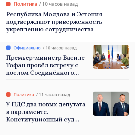
/ 10 часов назад
Республика Молдова и Эстония
подтверждают приверженность
укреплению сотрудничества
/ 10 часов назад
Премьер-министр Василе
Тофан провёл встречу с
послом Соединённого
Королевства
Великобритании и
Северной Ирландии Ферн
/ 11 часов назад
Хорин
У ПДС два новых депутата
в парламенте.
Конституционный суд
утвердил их мандаты