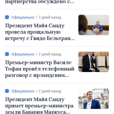
партнёрства обсуждено с
руководством парламента
Румынии
/ 7 дней назад
Президент Майя Санду
провела прощальную
встречу с Гвидо Бельтрани,
директором Бюро по
сотрудничеству
/ 7 дней назад
Швейцарии в Республике
Премьер-министр Василе
Молдова
Тофан провёл телефонный
разговор с ирландским
коллегой Михолом
Мартином
/ 7 дней назад
Президент Майя Санду
примет премьер-министра
земли Бавария Маркуса