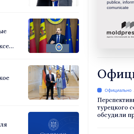
publice, inform
comunicate
ые
ксей
есс.
о они
й и
Офици
кое
Перспектив
турецкого 
обсудили п
Василе Тофан и посол Т
для
Уйгар М