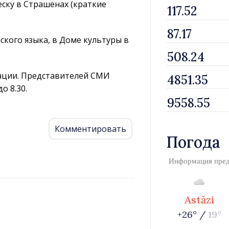
еску в Страшенах (краткие
кого языка, в Доме культуры в
тации. Представителей СМИ
о 8.30.
Комментировать
Погода
Информация пре
Astăzi
+26° /
19°