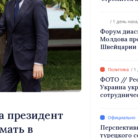
диаспоры к 
происхожд
/ 1 день наза
Форум диас
Молдова про
Швейцарии 
инвестиции 
/ 1
ФОТО // Ре
Украина ук
сотрудниче
безопаснос
европейской
а президент
в Могилёв-
мать в
Перспектив
турецкого 