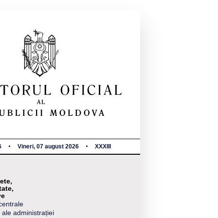
6
Vineri, 07 august 2026
XXXIII
ete,
tate,
ve
centrale
 ale administrației