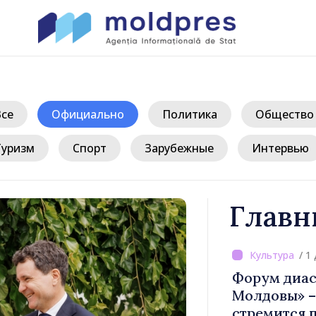
Все
Официально
Политика
Общество
Туризм
Спорт
Зарубежные
Интервью
Главн
/ 1 
верждён
Форум диас
ости
Молдовы» – 
публике
стремится п