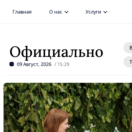
Главная
О нас
Услуги
Официально
09 Август, 2026
/ 15:29
/ 1 день назад
Джозеф Беркхалтер ут
Сенатом США в должн
будущего посла в Рес