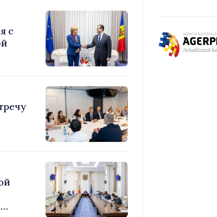
я с
ой
тречу
ой
ю