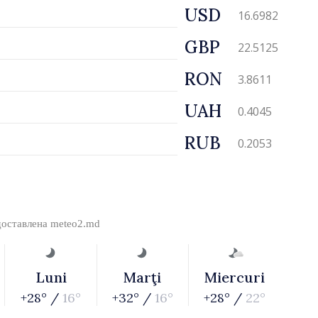
USD
16.6982
GBP
22.5125
RON
3.8611
UAH
0.4045
RUB
0.2053
доставлена
meteo2.md
Luni
Marţi
Miercuri
+28° /
16°
+32° /
16°
+28° /
22°