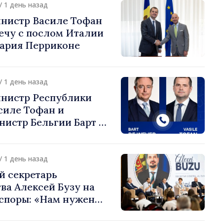
/ 1 день назад
нистр Василе Тофан
ечу с послом Италии
ария Перриконе
/ 1 день назад
нистр Республики
силе Тофан и
истр Бельгии Барт де
или европейский путь
 Молдова
/ 1 день назад
й секретарь
ва Алексей Бузу на
споры: «Нам нужен
ас, чтобы строить