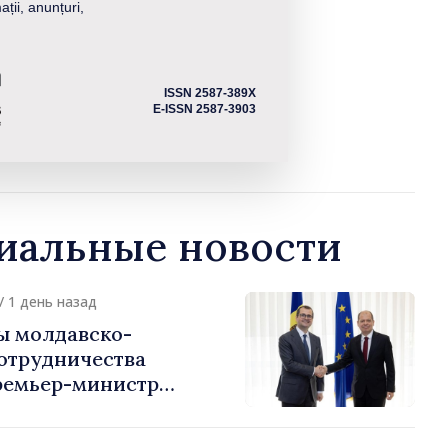
ații, anunțuri,
ISSN 2587-389X
E-ISSN 2587-3903
альные новости
/ 1 день назад
ы молдавско-
сотрудничества
ремьер-министр
урции
устафа Сертел