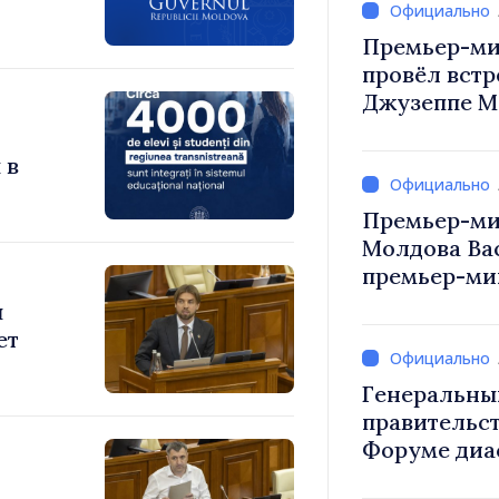
Премьер-ми
провёл встр
Джузеппе М
 в
Премьер-ми
Молдова Ва
премьер-мин
Вевер обсуд
я
Республики
ет
Генеральны
правительст
Форуме диа
каждый из в