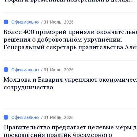
посольства США в РМ Ник Петрович
/ 31 Июль, 2026
Более 400 примэрий приняли окончательн
решения о добровольном укрупнении.
Генеральный секретарь правительства Але
Бузу: «85,5% примэрий инициировали проц
Благодарим местных избранников за то, чт
поставили на первое место интересы люде
/ 31 Июль, 2026
развитие»
Молдова и Бавария укрепляют экономичес
сотрудничество
/ 31 Июль, 2026
Правительство предлагает целевые меры 
прекращения практик чрезмерного