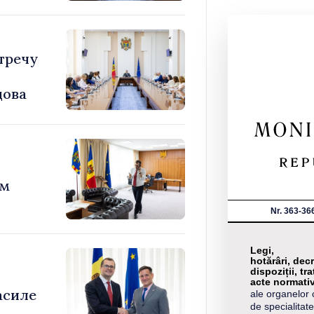
тречу
дова
ом
Nr. 363-36
Legi,
hotărâri, decr
dispoziții, tra
acte normati
асиле
ale organelor 
de specialitate