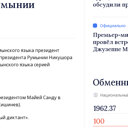
умынии
обсудили п
Василе Тофан и посол Т
Уйгар М
Премьер-ми
провёл встр
Джузеппе М
умынского языка президент
 президента Румынии Никушора
мынского языка серией
Обменн
Национальны
резидентом Майей Санду в
Кишинев).
ый диктант».