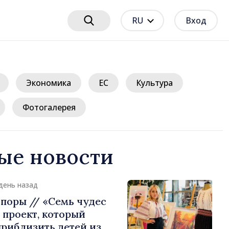
RU
Вход
Экономика
ЕС
Культура
Фотогалерея
ые новости
день назад
поры // «Семь чудес
проект, который
риблизить детей из