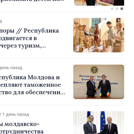
стране их
ения
д
поры // Республика
двигается в
через туризм,
и экспорт
 день назад
спублика Молдова и
репляют таможенное
ство для обеспечения
ти границы и
 интеграции. Встреча
Подольском
/ 1 день назад
ы молдавско-
сотрудничества