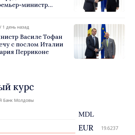
ремьер-министр
урции
устафа Сертел
/ 1 день назад
нистр Василе Тофан
ечу с послом Италии
ария Перриконе
ый курс
й Банк Молдовы
MDL
EUR
19.6237