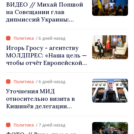
ВИДЕО // Михай Попшой
проекты в сфере
на Совещании глав
инфраструктуры и
дипмиссий Украины:
энергетики
«Республика Молдова
сделала свой выбор. Мы
/ 6 дней назад
вместе с Украиной»
Игорь Гросу - агентству
МОЛДПРЕС: «Наша цель —
чтобы отчёт Европейской
комиссии в этом году был
ещё лучше»
/ 6 дней назад
Уточнения МИД
относительно визита в
Кишинёв делегации
Министерства сельского
хозяйства Афганистана
/ 7 дней назад