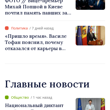
ФОТО // Вице-премьер
Михай Попшой в Киеве
почтил память павших за
свободу Украины: «Эта
война должна
/ 7 дней назад
прекратиться»
«Пришло время». Василе
Тофан пояснил, почему
отказался от карьеры в
бизнесе ради поста
премьер-министра. Что
думает Игорь Гросу о
новом главе правительства
Главные новости
/ 18 минут назад
"Жёлтый код"