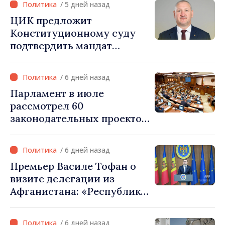
/ 5 дней назад
год
ЦИК предложит
Конституционному суду
подтвердить мандат
депутата по списку ПДС
/ 6 дней назад
Парламент в июле
рассмотрел 60
законодательных проектов
и принял 52 акта
/ 6 дней назад
Премьер Василе Тофан о
визите делегации из
Афганистана: «Республика
Молдова не признаёт
власть талибов. Одобрение
/ 6 дней назад