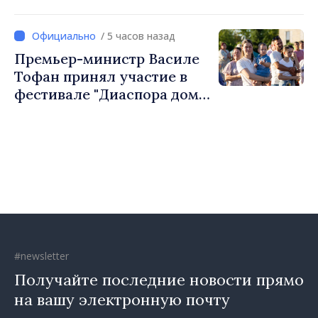
Костешть показывает, как
много может сделать
/ 5 часов назад
сообщество, когда есть
Премьер-министр Василе
инициатива, труд и
Тофан принял участие в
предпринимательский дух
фестивале "Диаспора дома"
в Костешть
#newsletter
Получайте последние новости прямо
на вашу электронную почту