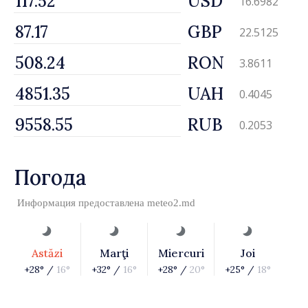
USD
16.6982
GBP
22.5125
RON
3.8611
UAH
0.4045
RUB
0.2053
Погода
Информация предоставлена
meteo2.md
Astăzi
Marţi
Miercuri
Joi
+28° /
16°
+32° /
16°
+28° /
20°
+25° /
18°