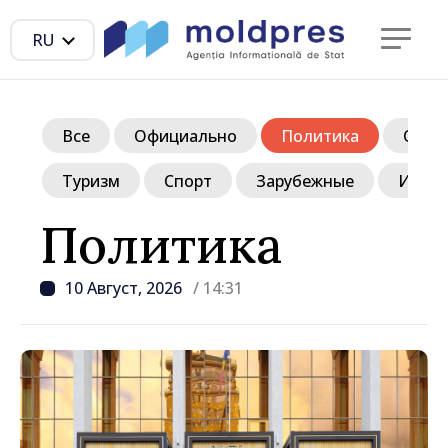
RU
Все
Официально
Политика
Обще
Туризм
Спорт
Зарубежные
Инте
Политика
10 Август, 2026
/ 14:31