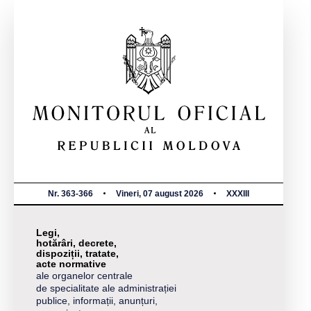
Nr. 363-366
Vineri, 07 august 2026
XXXIII
Legi,
hotărâri, decrete,
dispoziții, tratate,
acte normative
ale organelor centrale
de specialitate ale administrației
publice, informații, anunțuri,