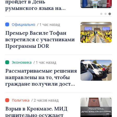
метеоопасности в связи с
жарой: ожидается до +35
градусов
/ 1 час назад
Премьер Василе Тофан
встретился с участниками
Программы DOR
/ 1 час назад
Рассматриваемые решения
направлены на то, чтобы
граждане получили доступ
к безопасным, регулярным
и доступным услугам,
/ 2 часов назад
ответили власти
Взрыв в Крокмазе. МИД
автоперевозчикам
решительно осуждает