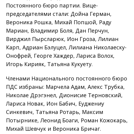
Постоянного бюро партии. Вице-
председателями стали: Дойна Герман,
Вероника Рошка, Михай Попшой, Раду
Мариан, Владимир Боля, Дан Перчун,
Вирджил Пырсларюк, Ион Гроза, Лилиан
Карп, Адриан Бэлуцел, Лилиана Николаеску-
Онофрей, Георге Хаждер, Лариса Волох,
Игорь Кирияк, Татьяна Кукуету.
Членами Национального постоянного бюро
ПДС избраны: Марчела Адам, Алекс Трубка,
Николае Дрэгэнел, Дионисие Терновский,
Лариса Новак, Ион Бабич, Еуджениу
Синкевич, Татьяна Ротарь, Максим
Потырнике, Леонид Боаги, Роман Кожокарь,
Михай Шевчук и Вероника Бричаг.