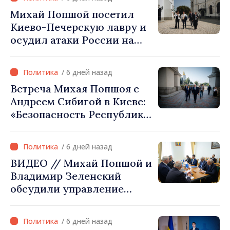
этого визита было ошибкой
Михай Попшой посетил
в оценке и
Киево-Печерскую лавру и
межведомственной
осудил атаки России на
координации»
культурное наследие
Украины
/ 6 дней назад
Встреча Михая Попшоя с
Андреем Сибигой в Киеве:
«Безопасность Республики
Молдова тесно связана с
безопасностью Украины»
/ 6 дней назад
ВИДЕО // Михай Попшой и
Владимир Зеленский
обсудили управление
гидрологической
ситуацией в бассейне реки
/ 6 дней назад
Днестр и совместные