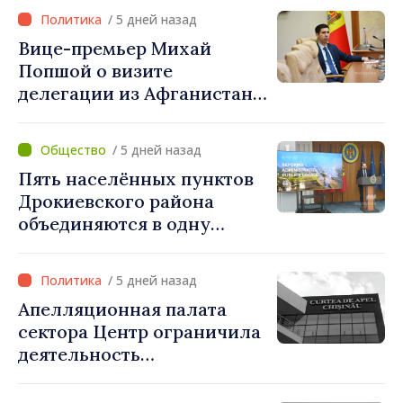
/ 5 дней назад
Вице-премьер Михай
Попшой о визите
делегации из Афганистана:
«Процедуры выдачи виз
были строго соблюдены.
/ 5 дней назад
Нарушений
Пять населённых пунктов
законодательных норм
Дрокиевского района
выявлено не было»
объединяются в одну
примэрию: добровольное
укрупнение при поддержке
/ 5 дней назад
стимулирующих выплат
Апелляционная палата
свыше 28 миллионов леев
сектора Центр ограничила
от правительства
деятельность
Республиканской партии
«Сердце Молдовы» на один