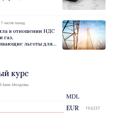
17 часов назад
ила в отношении НДС
 газ,
ивающие льготы для
отребителей
ый курс
й Банк Молдовы
MDL
EUR
19.6237