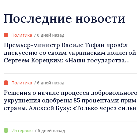
Последние новости
/ 6 дней назад
Премьер-министр Василе Тофан провёл
дискуссию со своим украинским коллегой
Сергеем Корецким: «Наши государства
выстроили отношения, основанные на дов
и солидарности, которые мы хотим
преобразовать в конкретные проекты»
/ 6 дней назад
Решения о начале процесса добровольног
укрупнения одобрены 85 процентами при
страны. Алексей Бузу: «Только через силь
примэрии мы можем обеспечить качестве
услуги и модернизированную инфраструк
/ 6 дней назад