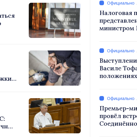
Налоговая п
аться
представле
о
министром 
снижение н
труд, стим
инвестиций
налогообло
Выступлени
Василе Тоф
положениях
яжких
на 2027 год
Премьер-ми
провёл встр
С:
Соединённо
ичных
Великобрит