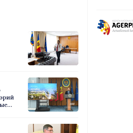
ерии
о
мэрий
ные
нные
туру»