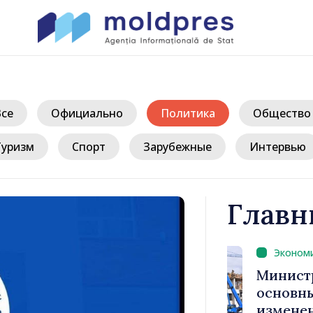
Все
Официально
Политика
Общество
Туризм
Спорт
Зарубежные
Интервью
Главн
/ 
: «Задача
Министр фи
 сдержать
основные п
ость»
изменения 