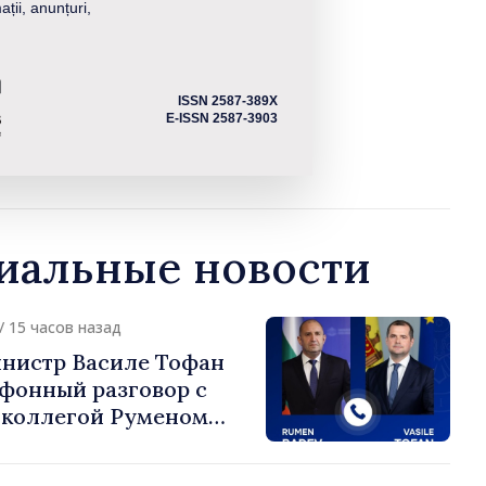
ații, anunțuri,
ISSN 2587-389X
E-ISSN 2587-3903
альные новости
/ 15 часов назад
нистр Василе Тофан
ефонный разговор с
 коллегой Руменом