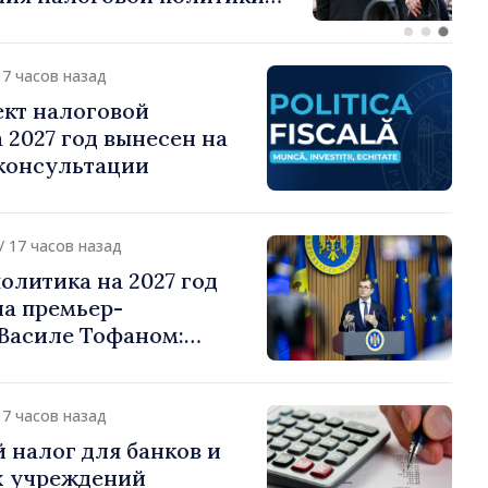
о подоходному налогу
17 часов назад
ект налоговой
 2027 год вынесен на
консультации
/ 17 часов назад
олитика на 2027 год
на премьер-
Василе Тофаном:
алоговой нагрузки на
улирование
 и более справедливое
17 часов назад
жение
 налог для банков и
 учреждений