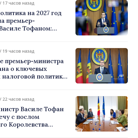
/ 17 часов назад
олитика на 2027 год
на премьер-
Василе Тофаном:
алоговой нагрузки на
улирование
 и более справедливое
/ 19 часов назад
жение
е премьер-министра
ана о ключевых
 налоговой политики
/ 22 часов назад
нистр Василе Тофан
ечу с послом
го Королевства
ании и Северной