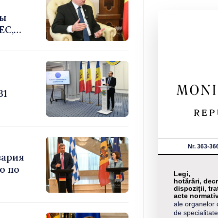
Мы
ЕС,
 в
31
Nr. 363-36
вария
ю по
Legi,
hotărâri, decr
dispoziții, tra
acte normati
ale organelor 
de specialitate