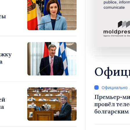
publice, inform
comunicate
сы
ржку
а
Офици
Премьер-ми
ей
провёл тел
болгарским
Радевым