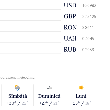
USD
16.6982
GBP
22.5125
RON
3.8611
UAH
0.4045
RUB
0.2053
доставлена
meteo2.md
Sîmbătă
Duminică
Luni
+30° /
22°
+27° /
21°
+28° /
18°