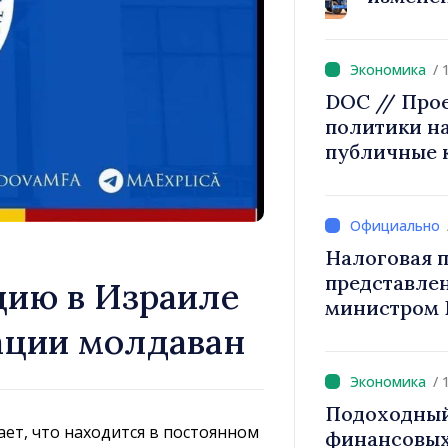
2027 года п
/ 
DOC // Про
политики на
публичные 
Налоговая п
представле
цию в Израиле
министром 
ации молдаван
снижение н
труд, стим
инвестиций
/ 
налогообло
Подоходный
ет, что находится в постоянном
финансовых