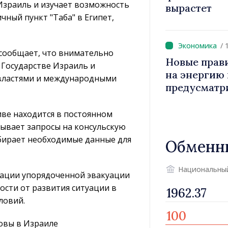
Израиль и изучает возможность
вырастет
ный пункт "Таба" в Египет,
/ 
сообщает, что внимательно
Новые прав
 Государстве Израиль и
на энергию и
властями и международными
предусматр
уязвимых п
ве находится в постоянном
ывает запросы на консульскую
обирает необходимые данные для
Обменн
Национальны
зации упорядоченной эвакуации
ости от развития ситуации в
словий.
овы в Израиле