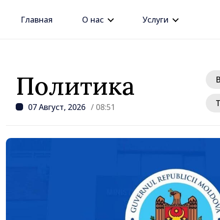
Главная
О нас
Услуги
Политика
07 Август, 2026
/ 08:51
/ 16 часов назад
Премьер Василе Тофан
этого правительства —
рост цен на недвижим