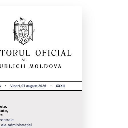
6
Vineri, 07 august 2026
XXXIII
ete,
tate,
ve
centrale
 ale administrației