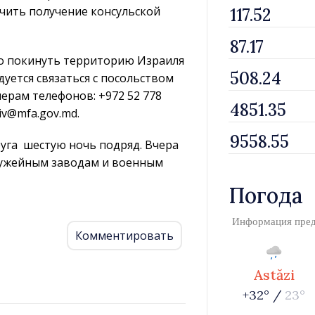
гчить получение консульской
но покинуть территорию Израиля
уется связаться с посольством
рам телефонов: +972 52 778
viv@mfa.gov.md.
руга шестую ночь подряд. Вчера
ружейным заводам и военным
Погода
Информация пре
Комментировать
Astăzi
+32° /
23°