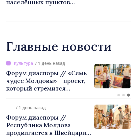
населённых пунктов
Европейском союзе»
истекает 31 июля
Главные новости
/ 1 день назад
ВИДЕО // Калараш
формирует крупнейший
кластер добровольного
объединения в Республике
Молдова. Городской совет
/ 1 день назад
утвердил окончательное
Форум диаспоры //
решение
Республика Молдова
продвигается в Швейцарии