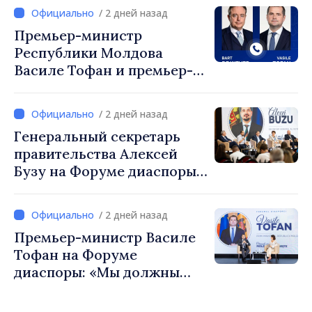
/ 2 дней назад
Премьер-министр
Республики Молдова
Василе Тофан и премьер-
министр Бельгии Барт де
Вевер обсудили
/ 2 дней назад
европейский путь
Генеральный секретарь
Республики Молдова
правительства Алексей
Бузу на Форуме диаспоры:
«Нам нужен каждый из вас,
чтобы строить более
/ 2 дней назад
сильные сообщества»
Премьер-министр Василе
Тофан на Форуме
диаспоры: «Мы должны
вернуть людям оптимизм и
уверенность в том, что