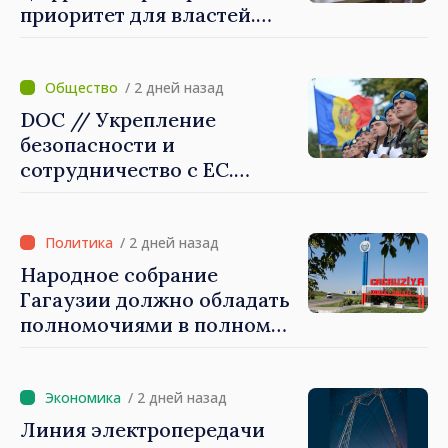
приоритет для властей.
Майя Санду: «Нужно
создать механизмы,
которые будут их
/ 2 дней назад
защищать»
DOC // Укрепление
безопасности и
сотрудничество с ЕС.
Программа внедрения
Национальной стратегии
обороны на 2024–2034 годы
/ 2 дней назад
опубликована в Monitorul
Народное собрание
Oficial
Гагаузии должно обладать
полномочиями в полном
объеме. Президент Майя
Санду: «Выборы должны
быть свободными и
/ 2 дней назад
честными»
Линия электропередачи