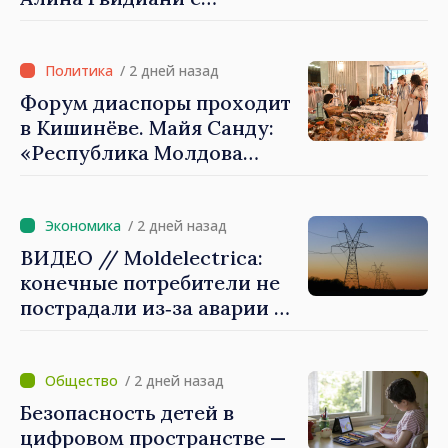
представителями Миссии
Международного Комитета
Красного Креста в
/ 2 дней назад
Молдове
Форум диаспоры проходит
в Кишинёве. Майя Санду:
«Республика Молдова
стремительно
продвигается к ЕС, а
диаспора может сыграть
/ 2 дней назад
важную роль в
ВИДЕО // Moldelectrica:
продвижении и поддержке
конечные потребители не
этого пути»
пострадали из‑за аварии на
линии Бельцы–Днестровск.
Ремонтные работы будут
выполнены в
/ 2 дней назад
приоритетном режиме
Безопасность детей в
цифровом пространстве —