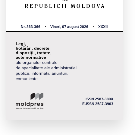
Nr. 363-366
Vineri, 07 august 2026
XXXIII
Legi,
hotărâri, decrete,
dispoziții, tratate,
acte normative
ale organelor centrale
de specialitate ale administrației
publice, informații, anunțuri,
comunicate
ISSN 2587-389X
E-ISSN 2587-3903