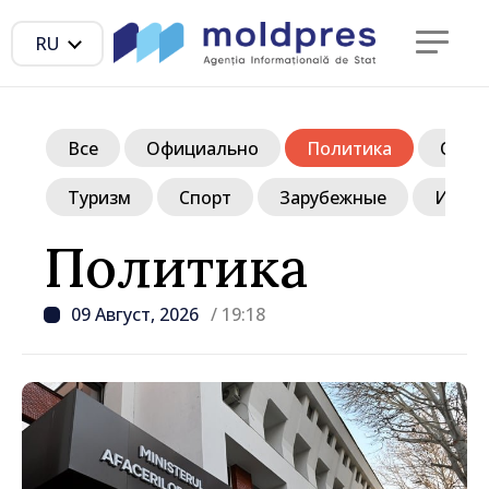
RU
Все
Официально
Политика
Обще
Туризм
Спорт
Зарубежные
Инте
Политика
09 Август, 2026
/ 19:18