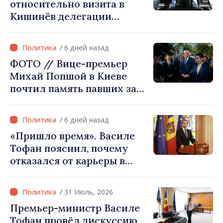
относительно визита в
Кишинёв делегации
Министерства сельского
хозяйства Афганистана
/ 6 дней назад
ФОТО // Вице-премьер
Михай Попшой в Киеве
почтил память павших за
свободу Украины: «Эта
война должна
/ 6 дней назад
прекратиться»
«Пришло время». Василе
Тофан пояснил, почему
отказался от карьеры в
бизнесе ради поста
премьер-министра. Что
/ 31 Июль, 2026
думает Игорь Гросу о
Премьер-министр Василе
новом главе правительства
Тофан провёл дискуссию