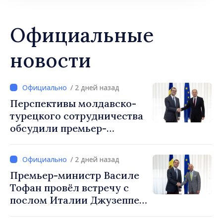
Официальные
новости
/ 2 дней назад
Перспективы молдавско-
турецкого сотрудничества
обсудили премьер-
министр Василе Тофан и
посол Турции Уйгар
/ 2 дней назад
Мустафа Сертел
Премьер-министр Василе
Тофан провёл встречу с
послом Италии Джузеппе
Мария Перриконе