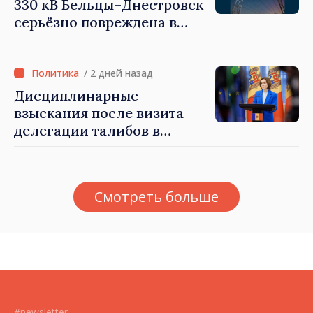
330 кВ Бельцы–Днестровск
серьёзно повреждена в
результате разгула стихии
/ 2 дней назад
Дисциплинарные
взыскания после визита
делегации талибов в
Республику Молдова. Майя
Санду: «Позорно, что люди,
занимающие высокие
Смотреть больше
должности, не знают
политики государства»
#newsletter