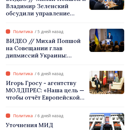
Владимир Зеленский
обсудили управление
гидрологической
ситуацией в бассейне реки
/ 5 дней назад
Днестр и совместные
ВИДЕО // Михай Попшой
проекты в сфере
на Совещании глав
инфраструктуры и
дипмиссий Украины:
энергетики
«Республика Молдова
сделала свой выбор. Мы
/ 6 дней назад
вместе с Украиной»
Игорь Гросу - агентству
МОЛДПРЕС: «Наша цель —
чтобы отчёт Европейской
комиссии в этом году был
ещё лучше»
/ 6 дней назад
Уточнения МИД