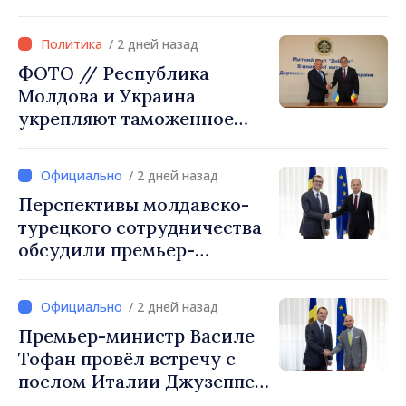
через туризм, инвестиции
и экспорт
/ 2 дней назад
ФОТО // Республика
Молдова и Украина
укрепляют таможенное
сотрудничество для
обеспечения безопасности
/ 2 дней назад
границы и европейской
Перспективы молдавско-
интеграции. Встреча в
турецкого сотрудничества
Могилёв-Подольском
обсудили премьер-
министр Василе Тофан и
посол Турции Уйгар
/ 2 дней назад
Мустафа Сертел
Премьер-министр Василе
Тофан провёл встречу с
послом Италии Джузеппе
Мария Перриконе