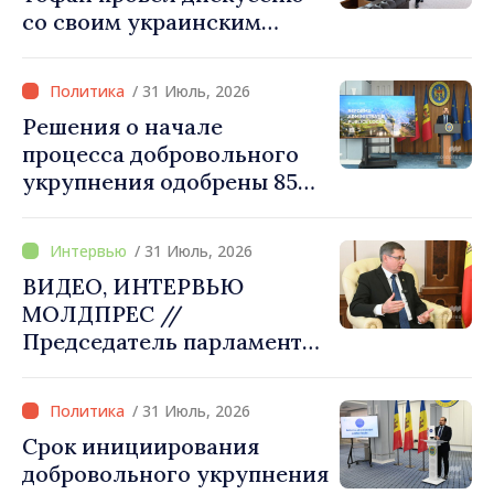
со своим украинским
коллегой Сергеем
Корецким: «Наши
/ 31 Июль, 2026
государства выстроили
Решения о начале
отношения, основанные на
процесса добровольного
доверии и солидарности,
укрупнения одобрены 85
которые мы хотим
процентами примэрий
преобразовать в
страны. Алексей Бузу:
конкретные проекты»
/ 31 Июль, 2026
«Только через сильные
ВИДЕО, ИНТЕРВЬЮ
примэрии мы можем
МОЛДПРЕС //
обеспечить качественные
Председатель парламента
услуги и
Игорь Гросу: «Мы должны
модернизированную
убедить каждое
инфраструктуру»
/ 31 Июль, 2026
государство‑член ЕС, что
Срок инициирования
Республика Молдова
добровольного укрупнения
заслуживает быть в