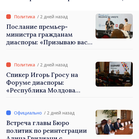
Петра Лярке
/ 2 дней назад
Послание премьер-
министра гражданам
диаспоры: «Призываю вас
внести свой вклад в
развитие Республики
Молдова»
/ 2 дней назад
Спикер Игорь Гросу на
Форуме диаспоры:
«Республика Молдова
демонстрирует, благодаря
своим гражданам в стране
и за рубежом, что
/ 2 дней назад
заслуживает стать частью
Встреча главы Бюро
большой европейской
политик по реинтеграции
семьи»
Алина Гвидиани с