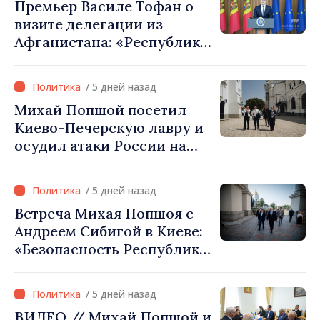
Премьер Василе Тофан о
визите делегации из
Афганистана: «Республика
Молдова не признаёт
власть талибов. Одобрение
/ 5 дней назад
этого визита было ошибкой
Михай Попшой посетил
в оценке и
Киево-Печерскую лавру и
межведомственной
осудил атаки России на
координации»
культурное наследие
Украины
/ 5 дней назад
Встреча Михая Попшоя с
Андреем Сибигой в Киеве:
«Безопасность Республики
Молдова тесно связана с
безопасностью Украины»
/ 5 дней назад
ВИДЕО // Михай Попшой и