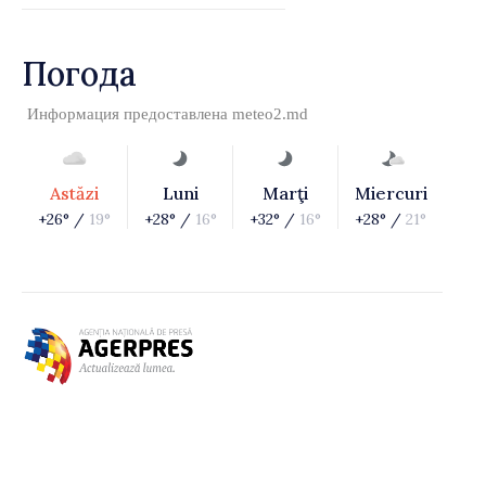
Погода
Информация предоставлена
meteo2.md
Astăzi
Luni
Marţi
Miercuri
+26° /
19°
+28° /
16°
+32° /
16°
+28° /
21°