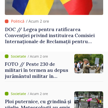
/ Acum 2 ore
DOC // Legea pentru ratificarea
Convenției privind instituirea Comisiei
Internaționale de Reclamații pentru
Ucraina, publicată în Monitorul Oficial
/ Acum 2 ore
FOTO // Peste 230 de
militari în termen au depus
jurământul militar în
garnizoana Chișinău
/ Acum 2 ore
Ploi puternice, cu grindină și
vijelie. Meteorologii au emis