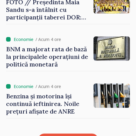
FOTO // Președinta Maia
Sandu s-a întâlnit cu
participanții taberei DOR:
„Legătura lor cu țara
noastră rămâne puternică”
/ Acum 4 ore
BNM a majorat rata de bază
la principalele operațiuni de
politică monetară
/ Acum 4 ore
Benzina și motorina își
continuă ieftinirea. Noile
prețuri afișate de ANRE