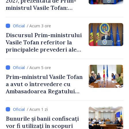
2027, prezentată de Prim-
ministrul Vasile Tofan:
Reducerea poverii pe muncă,
stimularea investițiilor și o
/ Acum 3 ore
taxare mai echitabilă
Discursul Prim-ministrului
Vasile Tofan referitor la
principalele prevederi ale
politicii fiscale pentru anul
2027
/ Acum 5 ore
Prim-ministrul Vasile Tofan
a avut o întrevedere cu
Ambasadoarea Regatului
Unit al Marii Britanii și
Irlandei de Nord, Fern
/ Acum 1 zi
Horine
Bunurile și banii confiscați
vor fi utilizați în scopuri