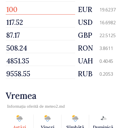
EUR
19.6237
USD
16.6982
GBP
22.5125
RON
3.8611
UAH
0.4045
RUB
0.2053
Vremea
Informația oferită de
meteo2.md
Astăzi
Vineri
Sîmbătă
Duminică