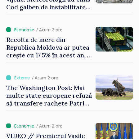
Cod galben de instabilitate
atmosferică
/ Acum 2 ore
Recolta de mere din
Republica Moldova ar putea
crește cu 17,5% în acest an, în
timp ce producția din UE
este estimată în scădere
/ Acum 2 ore
The Washington Post: Mai
multe state europene refuză
să transfere rachete Patriot
Ucrainei
/ Acum 2 ore
VIDEO // Premierul Vasile