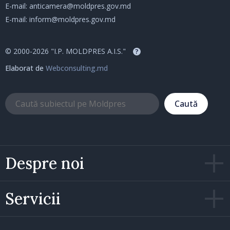
E-mail:
anticamera@moldpres.gov.md
E-mail:
inform@moldpres.gov.md
© 2000-2026 "I.P. MOLDPRES A.I.S."
?
Elaborat de
Webconsulting.md
Caută
Despre noi
Servicii