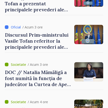
Tofan a prezentat
principalele prevederi ale
politicii fiscale pentru anul
2027
/ Acum 3 ore
Discursul Prim-ministrului
Vasile Tofan referitor la
principalele prevederi ale
politicii fiscale pentru anul
2027
/ Acum 3 ore
DOC // Natalia Mămăligă a
fost numită în funcția de
judecător la Curtea de Apel
Centru
/ Acum 4 ore