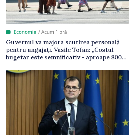
/ Acum 1 oră
Guvernul va majora scutirea personală
pentru angajați. Vasile Tofan: „Costul
bugetar este semnificativ - aproape 800
de milioane de lei, bani pe care îi lăsăm
oamenilor”