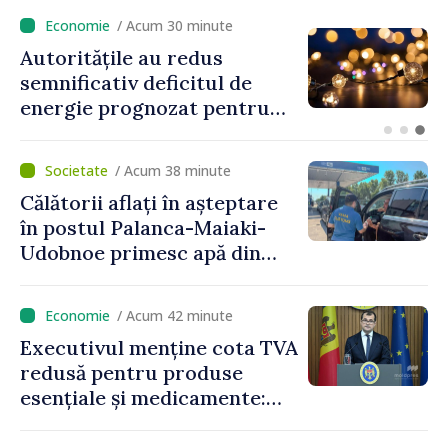
/ Acum 30 minute
Autoritățile au redus
semnificativ deficitul de
energie prognozat pentru
astăzi
/ Acum 38 minute
Călătorii aflați în așteptare
în postul Palanca-Maiaki-
Udobnoe primesc apă din
partea funcționarilor vamali
și a polițiștilor de frontieră
/ Acum 42 minute
Executivul menține cota TVA
redusă pentru produse
esențiale și medicamente:
„Nu facem reformă fiscală
pe seama consumului de