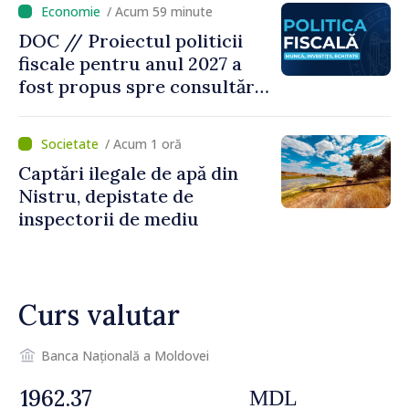
/ Acum 59 minute
bază al oamenilor”
DOC // Proiectul politicii
fiscale pentru anul 2027 a
fost propus spre consultări
publice
/ Acum 1 oră
Captări ilegale de apă din
Nistru, depistate de
inspectorii de mediu
Curs valutar
Banca Națională a Moldovei
MDL