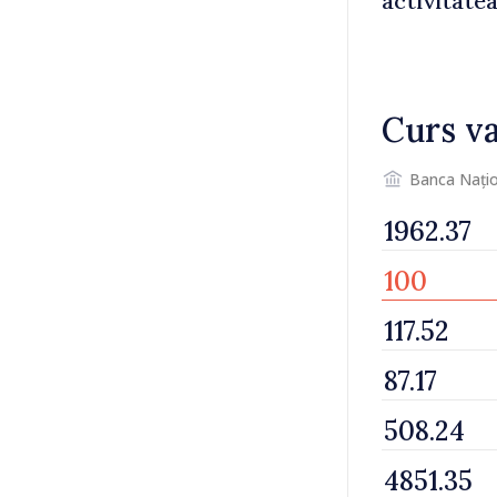
activitatea
condiții n
Curs va
Banca Națio