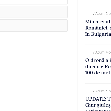
Consiliul 
decizia fin
/ Acum 2 o
Ministerul 
României, 
în Bulgari
au detecta
/ Acum 4 o
O dronă a i
dinspre Ro
100 de met
/ Acum 5 o
UPDATE: Tr
Giurgiuleșt