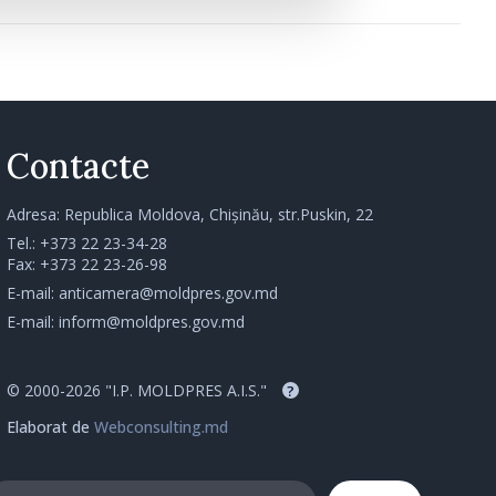
Contacte
Adresa: Republica Moldova, Chișinău, str.Puskin, 22
Tel.:
+373 22 23-34-28
Fax: +373 22 23-26-98
E-mail:
anticamera@moldpres.gov.md
E-mail:
inform@moldpres.gov.md
© 2000-2026 "I.P. MOLDPRES A.I.S."
?
Elaborat de
Webconsulting.md