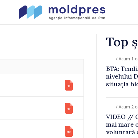
Top ș
/ Acum 1 o
ădere a
FOTO // Di
menține, iar
Vamal, în v
ă rămâne
examinată 
Zonei de c
scanner p
/ Acum 2 o
VIDEO // C
mai mare 
voluntară 