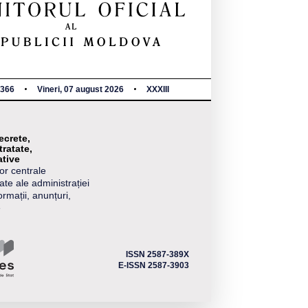
-366
Vineri, 07 august 2026
XXXIII
ecrete,
tratate,
tive
or centrale
ate ale administrației
ormații, anunțuri,
e
ISSN 2587-389X
E-ISSN 2587-3903