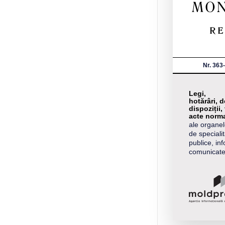
Nr. 363
Legi,
hotărâri, d
dispoziții, 
acte norma
ale organel
de specialit
publice, inf
comunicat