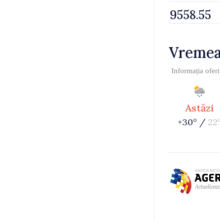
Vreme
Informația ofer
Astăzi
+30° /
22