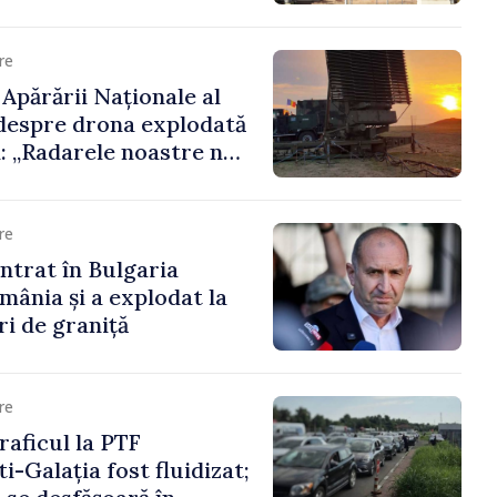
orășenesc a aprobat
ală
re
Apărării Naționale al
despre drona explodată
a: „Radarele noastre nu
t niciun vehicul aerian”
re
ntrat în Bulgaria
mânia și a explodat la
ri de graniță
re
aficul la PTF
i-Galația fost fluidizat;