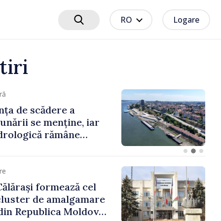
RO
Logare
tiri
ră
rectorul Serviciului
izită la Otaci: A fost
posibilitatea dotării
ontrol vamal cu un
erformant
re
ălărași formează cel
cluster de amalgamare
din Republica Moldova.