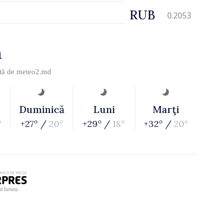
RUB
0.2053
a
ită de
meteo2.md
Duminică
Luni
Marţi
°
+27° /
20°
+29° /
18°
+32° /
20°