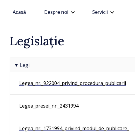
Acasă
Despre noi
Servicii
Legislație
/ Acum 1 oră
Legi
BTA: Tendința de sc
nivelului Dunării se 
sa
situația hidrologic
Legea_nr._922004_privind_procedura_publicarii
dificilă
Legea_presei_nr._2431994
Legea_nr._1731994_privind_modul_de_publicare_