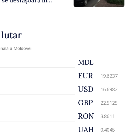
 se desfășoară în
ormale
lutar
nală a Moldovei
MDL
EUR
19.6237
USD
16.6982
GBP
22.5125
RON
3.8611
UAH
0.4045