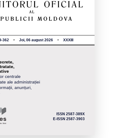
9-362
Joi, 06 august 2026
XXXIII
ecrete,
tratate,
tive
or centrale
ate ale administrației
ormații, anunțuri,
e
ISSN 2587-389X
E-ISSN 2587-3903