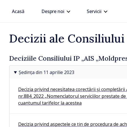
Acasă
Despre noi
Servicii
Decizii ale Consiliului
/ Acum 46 minute
Deciziile Consiliului IP „AIS „Moldpre
a.
Premierul anunță u
at
de măsuri privind sa
Ședința din 11 aprilie 2023
 în
din sectorul public
Decizia privind necesitatea corectării și completării 
nr.884_2022 „Nomenclatorul serviciilor prestate de 
cuantumul tarifelor la acestea
Decizia privind aspectele ce țin de procedura de achi