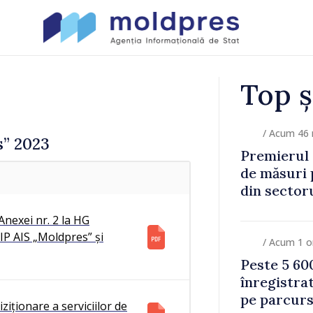
Top ș
/ Acum 48
s” 2023
n nou pachet
FOTO // P
lariile mari
reprezentan
cadrul Pla
Mediu priv
Anexei nr. 2 la HG
regulamen
IP AIS „Moldpres” și
/ Acum 1 o
Peste 5 600
înregistrat
pe parcursu
ziționare a serviciilor de