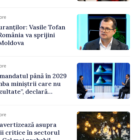
eni au solicitat
ore
ranților: Vasile Tofan
România va sprijini
 Moldova
ore
mandatul până în 2029
mba miniștrii care nu
zultate”, declară
Vasile Tofan
ore
avertizează asupra
ii critice în sectorul