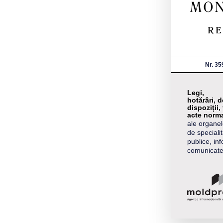
Nr. 35
Legi,
hotărâri, d
dispoziții, 
acte norma
ale organel
de specialit
publice, inf
comunicat