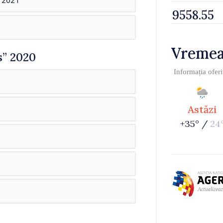
e 2021
Vreme
s” 2020
Informația ofer
Astăzi
+35° /
24