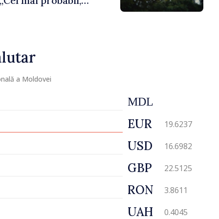
„Cel mai probabil,
vom putea cumpăra nici
avarie”
lutar
nală a Moldovei
MDL
EUR
19.6237
USD
16.6982
GBP
22.5125
RON
3.8611
UAH
0.4045