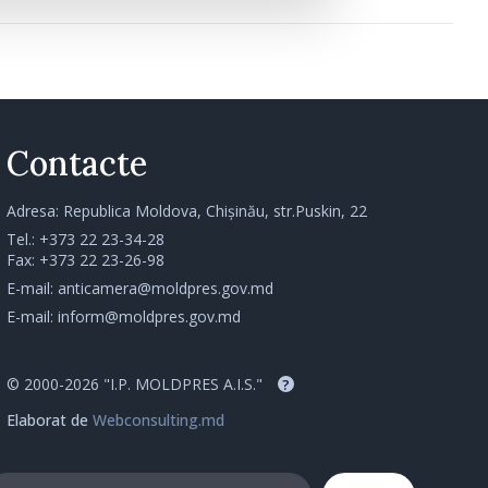
Contacte
Adresa: Republica Moldova, Chișinău, str.Puskin, 22
Tel.:
+373 22 23-34-28
Fax: +373 22 23-26-98
E-mail:
anticamera@moldpres.gov.md
E-mail:
inform@moldpres.gov.md
© 2000-2026 "I.P. MOLDPRES A.I.S."
?
Elaborat de
Webconsulting.md