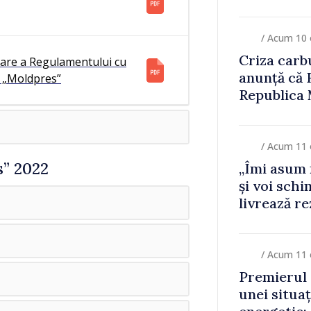
mulți cetăț
ambulanța
/ Acum 10 
Criza carbu
icare a Regulamentului cu
anunță că 
IS „Moldpres”
Republica
/ Acum 11 
s” 2022
„Îmi asum 
și voi schi
livrează re
premierul 
/ Acum 11 
Premierul 
unei situaț