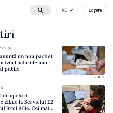
RO
Logare
tiri
 minute
este 200 de
ți ai APL, instruiți în
tformelor Locale de
ind aplicarea a două
te din domeniu
ră
 de apeluri,
e zilnic la Serviciul 112
l lunii iulie. Cei mai