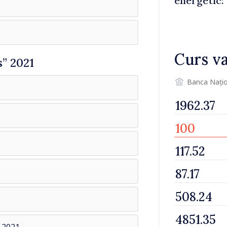
energetic: 
mâine nu 
curent de 
Curs va
s” 2021
Banca Națio