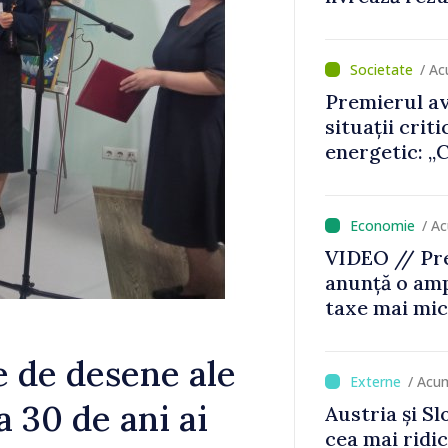
premierul Va
/ A
Premierul av
situații crit
energetic: „
nu vom pute
de avarie”
/ A
VIDEO // Pre
anunță o amp
taxe mai mic
mai mari pen
jocurile de 
e de desene ale
/ Acu
a 30 de ani ai
Austria și Sl
cea mai ridi