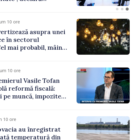
sile Tofan
cum 10 ore
ertizează asupra unei
ice în sectorul
Cel mai probabil, mâine
a cumpăra nici curent
cum 10 ore
mierul Vasile Tofan
lă reformă fiscală:
i pe muncă, impozite
tru bănci, tutun și
noroc
m 10 ore
ovacia au înregistrat
cată temperatură din