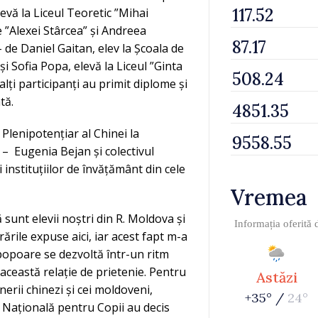
levă la Liceul Teoretic ”Mihai
e ”Alexei Stârcea” și Andreea
– de Daniel Gaitan, elev la Școala de
și Sofia Popa, elevă la Liceul ”Ginta
lți participanți au primit diplome și
tă.
Plenipotențiar al Chinei la
 – Eugenia Bejan și colectivul
instituțiilor de învățământ din cele
Vremea
sunt elevii noștri din R. Moldova și
Informația oferită
rările expuse aici, iar acest fapt m-a
popoare se dezvoltă într-un ritm
această relație de prietenie. Pentru
Astăzi
erii chinezi și cei moldoveni,
+35° /
24°
 Națională pentru Copii au decis