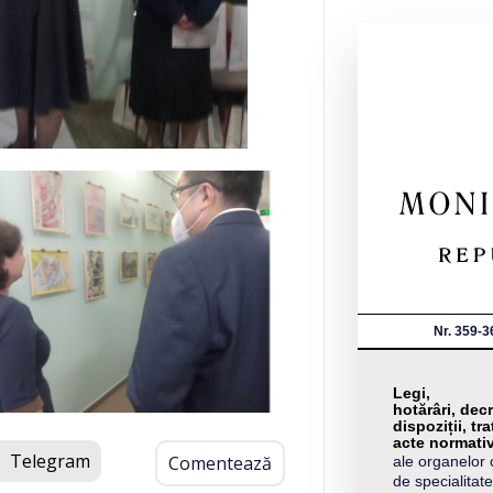
Nr. 359-3
Legi,
hotărâri, decr
dispoziții, tra
acte normati
Telegram
Comentează
ale organelor 
de specialitate