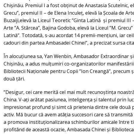
Chișinău. Premiul I a fost obținut de Anastasia Scutelnic, e
Grecu”, premiul II – de Elena Inculeț, elevă la Școala de Art
Buzaiji,elevă la Liceul Teoretic ”Ginta Latină și premiul III 
Arte ”A. Stârcea”, Bajina Godoba, elevă la Liceul ”M. Grecu” 
Latină”. Totodată, s-au acordat 14 premii-mențiuni, iar ceila
cadouri din partea Ambasadei Chinei”, a precizat sursa cita
În alocuțiunea sa, Yan Wenbin, Ambasador Extraordinar și 
Chișinău, a adus mulțumiri co-organizatorilor manifestării
Bibliotecii Naționale pentru Copii ”Ion Creangă”, precum și 
două țări.
”Desigur, cei care merită cel mai mult recunoștința noastră 
China. V-ați arătat pasiunea, inteligența și talentul prin luc
impresionat profund și simt că prietenia dintre cele două 
activ. Mă bucur că avem atâția succesori care să transmită 
a promova instituționalizarea schimburilor amicale între tin
profitând de această ocazie, Ambasada Chinei și Biblioteca