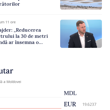
rătorilor
cum 11 ore
jder: „Reducerea
trului la 30 de metri
ndă ar însemna o
naturală”
utar
lă a Moldovei
MDL
EUR
19.6237