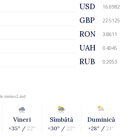
USD
16.6982
GBP
22.5125
RON
3.8611
UAH
0.4045
RUB
0.2053
 de
meteo2.md
Vineri
Sîmbătă
Duminică
+35° /
22°
+30° /
22°
+28° /
21°