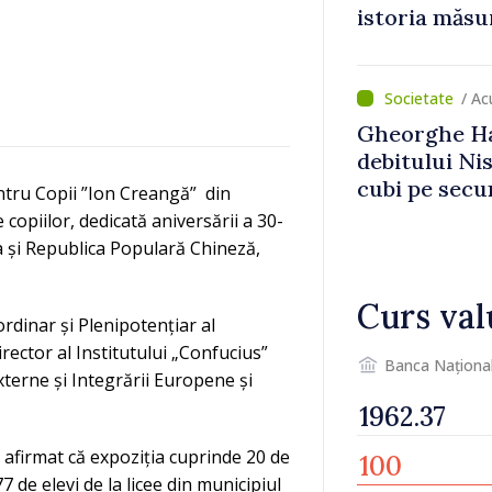
istoria măsu
/ A
Gheorghe Ha
debitului Nis
cubi pe secu
ntru Copii ”Ion Creangă” din
„catastrofă 
copiilor, dedicată aniversării a 30-
va și Republica Populară Chineză,
Curs val
dinar și Plenipotențiar al
rector al Institutului „Confucius”
Banca Naționa
xterne și Integrării Europene și
a afirmat că expoziția cuprinde 20 de
7 de elevi de la licee din municipiul