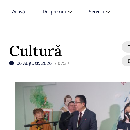
Acasă
Despre noi
Servicii
Cultură
D
06 August, 2026
/ 07:37
/ Acum 9 ore
Criza carburanților: Vas
anunță că România va spr
Republica Moldova