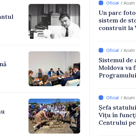
/ Acum 
Un parc foto
antul
sistem de st
construit la 
/ Acum 
Sistemul de 
ână
Moldova va f
Programului
Strategiei N
/ Acum 
Șefa statulu
au
Vițu în funcț
Centrului p
Strategică ș