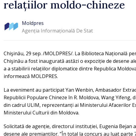
relațiilor moldo-chineze
Moldpres
Agenția Informațională De Stat
Chişinău, 29 sep. /MOLDPRES/. La Biblioteca Națională pe
Chişinău a fost inaugurată astăzi o expoziție de desene ale 
a a stabilirii relațiilor diplomatice dintre Republica Moldo
informează MOLDPRES.
La eveniment au participat Yan Wenbin, Ambasador Extraor
Republicii Populare Chineze în R. Moldova, Wang Yifeng, di
din cadrul ULIM, reprezentanți ai Ministerului Afacerilor E
Ministerului Culturii din Moldova.
Solicitată de agenție, directorul instituției, Eugenia Bejan 
desene ale premianților. ”În total la concurs au luat parte 7