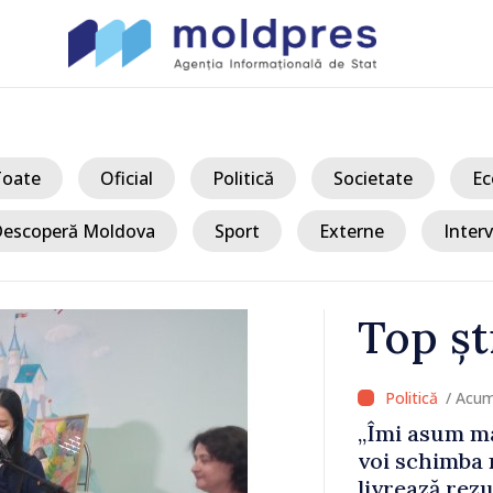
Toate
Oficial
Politică
Societate
Ec
escoperă Moldova
Sport
Externe
Interv
Top șt
/ Acum
ile Tofan
„Îmi asum ma
ijini
voi schimba 
livrează rezu