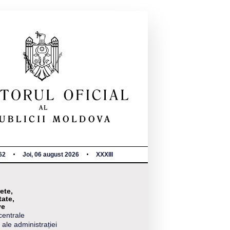
62
Joi, 06 august 2026
XXXIII
ete,
tate,
ve
centrale
 ale administrației