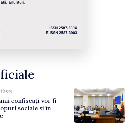
ații, anunțuri,
ISSN 2587-389X
E-ISSN 2587-3903
ficiale
19 ore
anii confiscați vor fi
copuri sociale și în
ic