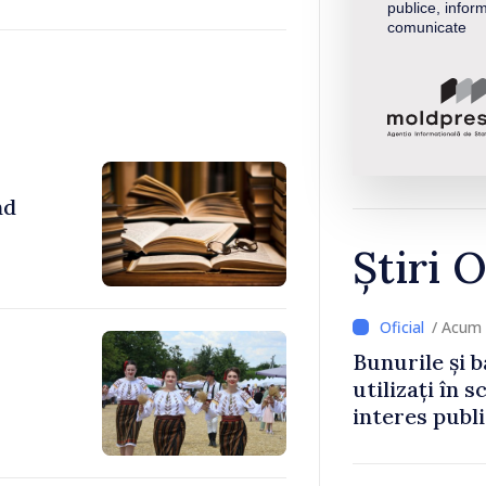
publice, inform
comunicate
nd
Știri O
/ Acum 
Bunurile și b
utilizați în s
interes publ