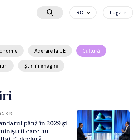
RO
Logare
onomie
Aderare la UE
Cultură
iuri
Știri în imagini
iri
 9 ore
ndatul până în 2029 și
miniștrii care nu
ltate”, declară