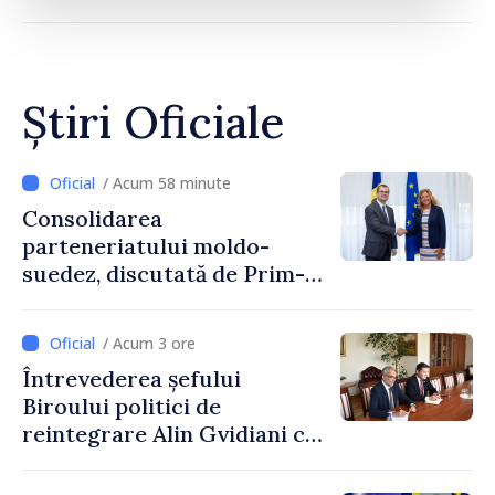
Știri Oficiale
/ Acum 58 minute
Consolidarea
parteneriatului moldo-
suedez, discutată de Prim-
ministrul Vasile Tofan și
Ambasadoarea Suediei,
/ Acum 3 ore
Petra Lärke
Întrevederea șefului
Biroului politici de
reintegrare Alin Gvidiani cu
reprezentanții Misiunii
Comitetului Internațional al