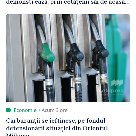
demonstrează, prin cetățenii săi de acasă
și de peste hotare, că merită să devină
parte a marii familii europene”
/ Acum 3 ore
Carburanții se ieftinesc, pe fondul
detensionării situației din Orientul
Mijlociu