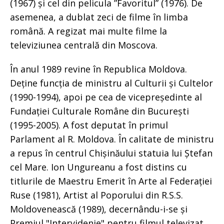
(1967) și cel din pelicula ”Favoritul” (1976). De
asemenea, a dublat zeci de filme în limba
română. A regizat mai multe filme la
televiziunea centrală din Moscova.
În anul 1989 revine în Republica Moldova.
Deține funcția de ministru al Culturii și Cultelor
(1990-1994), apoi pe cea de vicepreședinte al
Fundației Culturale Române din București
(1995-2005). A fost deputat în primul
Parlament al R. Moldova. În calitate de ministru
a repus în centrul Chișinăului statuia lui Ștefan
cel Mare. Ion Ungureanu a fost distins cu
titlurile de Maestru Emerit în Arte al Federației
Ruse (1981), Artist al Poporului din R.S.S.
Moldovenească (1989), decernându-i-se și
Premiul "Intervidenie" pentru filmul televizat