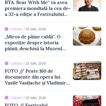
BTA: Bear With Me” va avea
premiera mondială la cea de-
a 32-a ediție a Festivalului
de Film de la Sarajevo, în
august
/ 25 Iulie, 2026
„Miros de pâine caldă”. O
expoziție despre istoria
pâinii, deschisă la Muzeul
Național de Istorie a
Moldovei
/ 25 Iulie, 2026
FOTO // Peste 160 de
documente din opera lui
Vasile Vasilache și Vladimir
Beșleagă, expuse la
Biblioteca Națională
/ 25 Iulie, 2026
FOTO // Festivalul