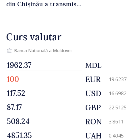
din Chișinău a transmis
escrocilor 990 000 de lei
Curs valutar
Banca Națională a Moldovei
MDL
EUR
19.6237
USD
16.6982
GBP
22.5125
RON
3.8611
UAH
0.4045