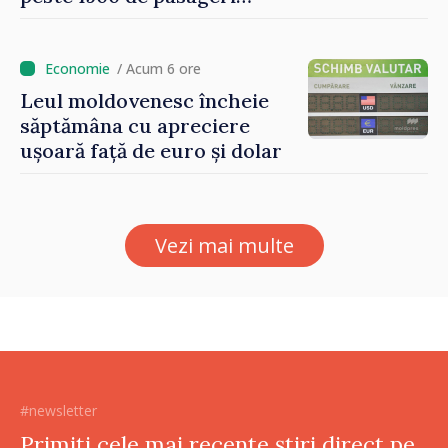
deserviți pe oră în perioada
de vârf a concediilor
/ Acum 6 ore
Leul moldovenesc încheie
săptămâna cu apreciere
ușoară față de euro și dolar
Vezi mai multe
#newsletter
Primiți cele mai recente știri direct pe