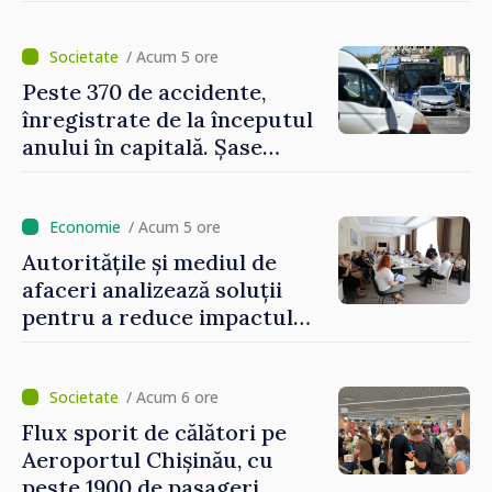
privind impozitul pe
bunurile imobiliare, taxele
locale și rutiere
/ Acum 5 ore
Peste 370 de accidente,
înregistrate de la începutul
anului în capitală. Șase
persoane și-au pierdut viața
/ Acum 5 ore
Autoritățile și mediul de
afaceri analizează soluții
pentru a reduce impactul
provocărilor energetice
asupra economiei
/ Acum 6 ore
Flux sporit de călători pe
Aeroportul Chișinău, cu
peste 1900 de pasageri