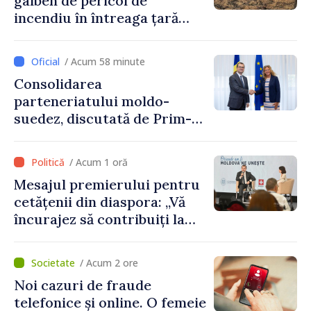
galben de pericol de
incendiu în întreaga țară
până pe 14 august
/ Acum 58 minute
Consolidarea
parteneriatului moldo-
suedez, discutată de Prim-
ministrul Vasile Tofan și
Ambasadoarea Suediei,
/ Acum 1 oră
Petra Lärke
Mesajul premierului pentru
cetățenii din diaspora: „Vă
încurajez să contribuiți la
dezvoltarea Republicii
Moldova”
/ Acum 2 ore
Noi cazuri de fraude
telefonice și online. O femeie