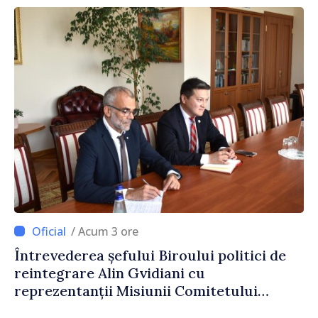
/ Acum 3 ore
Întrevederea șefului Biroului politici de
reintegrare Alin Gvidiani cu
reprezentanții Misiunii Comitetului
Internațional al Crucii Roșii în Moldova