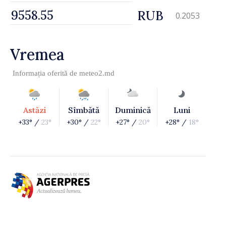
RUB
0.2053
Vremea
Informația oferită de
meteo2.md
Astăzi
Sîmbătă
Duminică
Luni
+33° /
23°
+30° /
22°
+27° /
20°
+28° /
18°