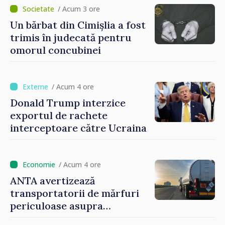
promovarea și susținerea acestui
/ Acum 3 ore
parcurs”
Un bărbat din Cimișlia a fost
trimis în judecată pentru
omorul concubinei
/ Acum 4 ore
Donald Trump interzice
exportul de rachete
interceptoare către Ucraina
/ Acum 4 ore
ANTA avertizează
transportatorii de mărfuri
periculoase asupra
riscurilor sporite pe timp de