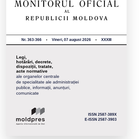
Nr. 363-366
Vineri, 07 august 2026
XXXIII
Legi,
hotărâri, decrete,
dispoziții, tratate,
acte normative
ale organelor centrale
de specialitate ale administrației
publice, informații, anunțuri,
comunicate
ISSN 2587-389X
E-ISSN 2587-3903