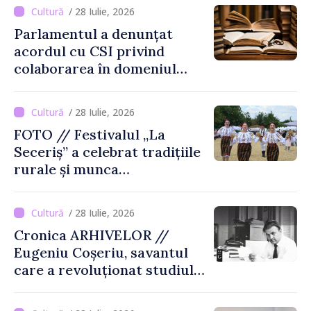
de-a șasea ediție
/ 28 Iulie, 2026
Parlamentul a denunțat
acordul cu CSI privind
colaborarea în domeniul
cărții și poligrafiei
/ 28 Iulie, 2026
FOTO // Festivalul „La
Seceriș” a celebrat tradițiile
rurale și munca
agricultorilor la Cîrnățeni
/ 28 Iulie, 2026
Cronica ARHIVELOR //
Eugeniu Coșeriu, savantul
care a revoluționat studiul
limbajului