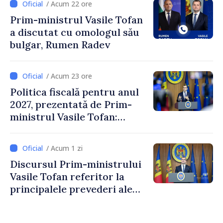
/ Acum 22 ore
Crucii Roșii în Moldova
Prim-ministrul Vasile Tofan
a discutat cu omologul său
bulgar, Rumen Radev
/ Acum 23 ore
Politica fiscală pentru anul
2027, prezentată de Prim-
ministrul Vasile Tofan:
Reducerea poverii pe muncă,
stimularea investițiilor și o
/ Acum 1 zi
taxare mai echitabilă
Discursul Prim-ministrului
Vasile Tofan referitor la
principalele prevederi ale
politicii fiscale pentru anul
2027