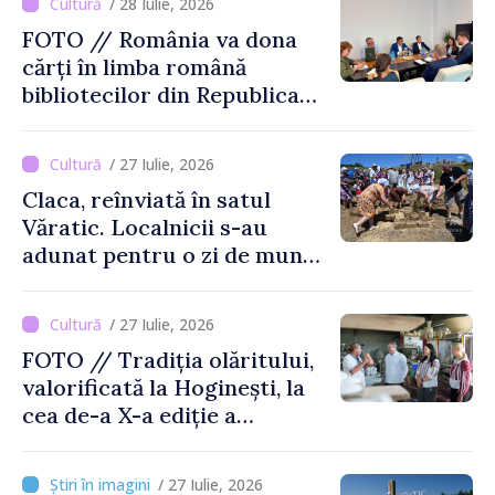
/ 28 Iulie, 2026
FOTO // România va dona
cărți în limba română
bibliotecilor din Republica
Moldova
/ 27 Iulie, 2026
Claca, reînviată în satul
Văratic. Localnicii s-au
adunat pentru o zi de muncă
și voie bună
/ 27 Iulie, 2026
FOTO // Tradiția olăritului,
valorificată la Hoginești, la
cea de-a X-a ediție a
Târgului „La Vatra Olarului
Vasile Gonciari”
/ 27 Iulie, 2026