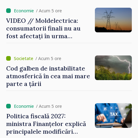
caniculă
/ Acum 5 ore
VIDEO // Moldelectrica:
consumatorii finali nu au
fost afectați în urma
avarierii Liniei Bălți–
Dnestrovsk. Lucrările de
reparație vor fi efectuate în
/ Acum 5 ore
regim prioritar
Cod galben de instabilitate
atmosferică în cea mai mare
parte a țării
/ Acum 5 ore
Politica fiscală 2027:
ministra Finanțelor explică
principalele modificări