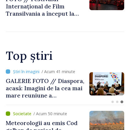
Internațional de Film
Transilvania a început la
Chișinău
Top știri
/ Acum 13 minute
Premierul Vasile Tofan, la
Forumul Diasporei: „Trebuie
să îmbunătățim viața
oamenilor și să repornim
motoarele economiei”
/ Acum 50 minute
Meteorologii au emis Cod