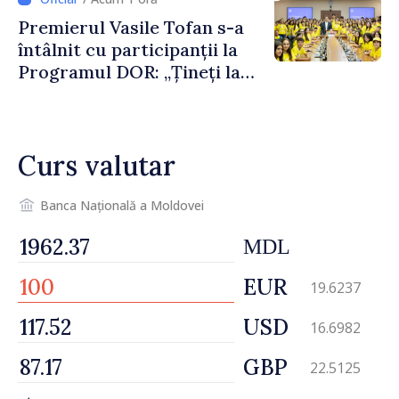
an”
Premierul Vasile Tofan s-a
întâlnit cu participanții la
Programul DOR: „Țineți la
rădăcinile voastre și nu vă
feriți de încercări și greșeli –
doar astfel puteți reuși”
Curs valutar
Banca Națională a Moldovei
MDL
EUR
19.6237
USD
16.6982
GBP
22.5125