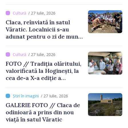
Moldova
/ 27 Iulie, 2026
Claca, reînviată în satul
Văratic. Localnicii s-au
adunat pentru o zi de muncă
și voie bună
/ 27 Iulie, 2026
FOTO // Tradiția olăritului,
valorificată la Hoginești, la
cea de-a X-a ediție a
Târgului „La Vatra Olarului
Vasile Gonciari”
/ 27 Iulie, 2026
GALERIE FOTO // Claca de
odinioară a prins din nou
viață în satul Văratic