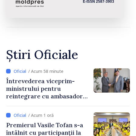
E-ISSN 2587-3903
Știri Oficiale
/ Acum 58 minute
Întrevederea viceprim-
ministrului pentru
reintegrare cu ambasadorul
Japoniei în Republica
Moldova
/ Acum 1 oră
Premierul Vasile Tofan s-a
întâlnit cu participanții la