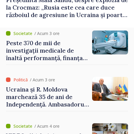
la Crocmaz: „Rusia este cea care duce
războiul de agresiune în Ucraina și poartă
întreaga vină pentru pericolul adus la
casele oamenilor noștri”
/ Acum 3 ore
Peste 370 de mii de
investigații medicale de
înaltă performanță, finanțate
de asigurarea obligatorie în
prima jumătate a anului
/ Acum 3 ore
Ucraina și R. Moldova
marchează 35 de ani de
Independență. Ambasadorul
Paun Rohovei: „Am
demonstrat tuturor că
suntem rezistenți și știm să
/ Acum 4 ore