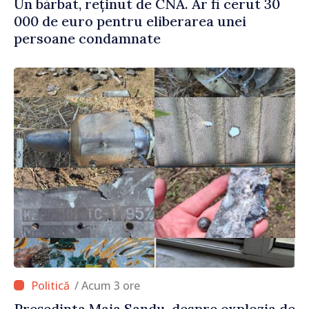
Un bărbat, reținut de CNA. Ar fi cerut 30
000 de euro pentru eliberarea unei
persoane condamnate
/ Acum 3 ore
Președinta Maia Sandu, despre explozia de