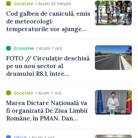
/ Acum 25 minute
Cod galben de caniculă, emis
de meteorologi:
temperaturile vor ajunge
până la +35 de grade Celsius
/ Acum 1 oră
FOTO // Circulație deschisă
pe un nou sector al
drumului R8.1, între
Arionești și Otaci. Vladimir
Bolea: „Drumuri bune
/ Acum 1 oră
înseamnă deplasări sigure
Marea Dictare Națională va
ale agenților economici și
fi organizată De Ziua Limbii
cetățenilor”
Române, în PMAN. Dan
Perciun: „Evenimentul are o
semnificație aparte în acest
/ Acum 1 oră