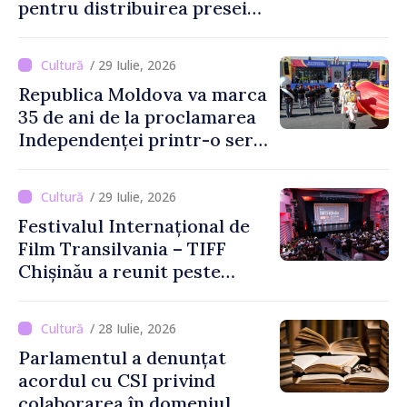
pentru distribuirea presei
tipărite
/ 29 Iulie, 2026
Republica Moldova va marca
35 de ani de la proclamarea
Independenței printr-o serie
de evenimente
/ 29 Iulie, 2026
Festivalul Internațional de
Film Transilvania – TIFF
Chișinău a reunit peste
3.200 de spectatori la cea
de-a șasea ediție
/ 28 Iulie, 2026
Parlamentul a denunțat
acordul cu CSI privind
colaborarea în domeniul