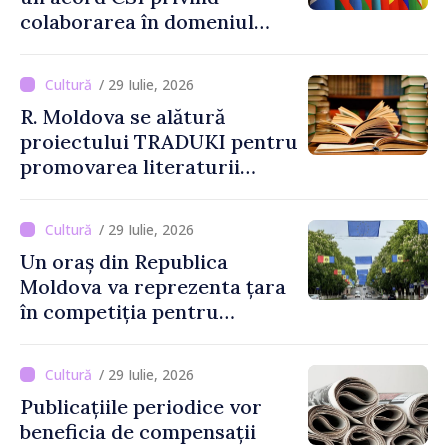
colaborarea în domeniul
informației
/ 29 Iulie, 2026
R. Moldova se alătură
proiectului TRADUKI pentru
promovarea literaturii
naționale în spațiul
european
/ 29 Iulie, 2026
Un oraș din Republica
Moldova va reprezenta țara
în competiția pentru
Capitala Europeană a
Culturii 2033
/ 29 Iulie, 2026
Publicațiile periodice vor
beneficia de compensații