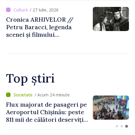
/ 27 Iulie, 2026
Cronica ARHIVELOR //
Petru Baracci, legenda
scenei și filmului
moldovenesc
Top știri
/ Acum 10 minute
Nivelul apei în lacul
Novodnestrovsk continuă să
scadă. Comisia Nistreană va
analiza situația hidrologică