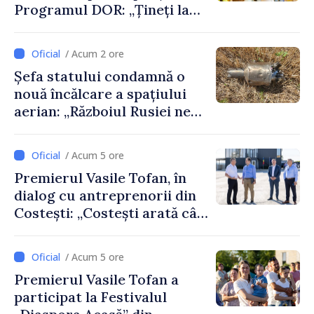
Programul DOR: „Țineți la
rădăcinile voastre și nu vă
feriți de încercări și greșeli –
/ Acum 2 ore
doar astfel puteți reuși”
Șefa statului condamnă o
nouă încălcare a spațiului
aerian: „Războiul Rusiei ne
afectează direct”
/ Acum 5 ore
Premierul Vasile Tofan, în
dialog cu antreprenorii din
Costești: „Costești arată cât
de mult poate face o
comunitate atunci când
/ Acum 5 ore
există inițiativă, muncă și
Premierul Vasile Tofan a
spirit antreprenorial”
participat la Festivalul