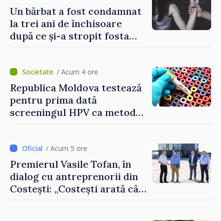
Un bărbat a fost condamnat
la trei ani de închisoare
după ce și-a stropit fosta
soție cu acid sulfuric
/ Acum 4 ore
Republica Moldova testează
pentru prima dată
screeningul HPV ca metodă
primară pentru depistarea
cancerului de col uterin
/ Acum 5 ore
Premierul Vasile Tofan, în
dialog cu antreprenorii din
Costești: „Costești arată cât
de mult poate face o
comunitate atunci când