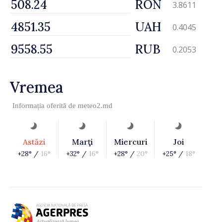
RON
3.8611
UAH
0.4045
RUB
0.2053
Vremea
Informația oferită de
meteo2.md
Astăzi
Marţi
Miercuri
Joi
+28° /
16°
+32° /
16°
+28° /
20°
+25° /
18°