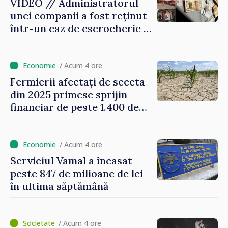
ne punctăm prioritățile
VIDEO // Administratorul
pentru viitor”
unei companii a fost reținut
într-un caz de escrocherie și
insolvabilitate intenționată
de 5 milioane de lei în
domeniul agricol
/ Acum 4 ore
Fermierii afectați de seceta
din 2025 primesc sprijin
financiar de peste 1.400 de
lei pentru fiecare hectar
/ Acum 4 ore
Serviciul Vamal a încasat
peste 847 de milioane de lei
în ultima săptămână
/ Acum 4 ore