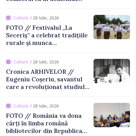
cărții și poligrafiei
/ 28 Iulie, 2026
FOTO // Festivalul „La
Seceriș” a celebrat tradițiile
rurale și munca
agricultorilor la Cîrnățeni
/ 28 Iulie, 2026
Cronica ARHIVELOR //
Eugeniu Coșeriu, savantul
care a revoluționat studiul
limbajului
/ 28 Iulie, 2026
FOTO // România va dona
cărți în limba română
bibliotecilor din Republica