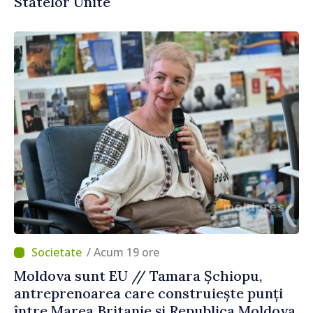
Statelor Unite
/ Acum 19 ore
Moldova sunt EU // Tamara Șchiopu,
antreprenoarea care construiește punți
între Marea Britanie și Republica Moldova