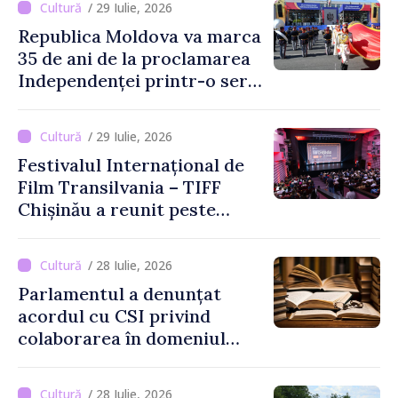
/ 29 Iulie, 2026
Republica Moldova va marca
35 de ani de la proclamarea
Independenței printr-o serie
de evenimente
/ 29 Iulie, 2026
Festivalul Internațional de
Film Transilvania – TIFF
Chișinău a reunit peste
3.200 de spectatori la cea
de-a șasea ediție
/ 28 Iulie, 2026
Parlamentul a denunțat
acordul cu CSI privind
colaborarea în domeniul
cărții și poligrafiei
/ 28 Iulie, 2026