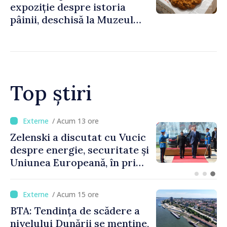
expoziție despre istoria
pâinii, deschisă la Muzeul
Național de Istorie a
Moldovei
Top știri
/ Acum 9 ore
Bulgaria: Ambasadoarea
Ucrainei, convocată la
Ministerul de Externe în
legătură cu drona prăbușită
/ Acum 15 ore
BTA: Tendința de scădere a
nivelului Dunării se menține,