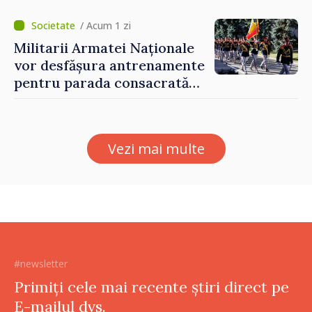
Eugeniu Osmochescu, la
Forumul Diasporei
/ Acum 1 zi
Militarii Armatei Naționale
vor desfășura antrenamente
pentru parada consacrată
Zilei Independenței
Vezi mai multe
#newsletter
Primiți cele mai recente știri direct pe
E-mailul dvs.