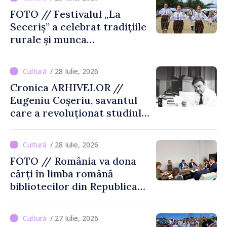
FOTO // Festivalul „La
Seceriș” a celebrat tradițiile
rurale și munca
agricultorilor la Cîrnățeni
/ 28 Iulie, 2026
Cronica ARHIVELOR //
Eugeniu Coșeriu, savantul
care a revoluționat studiul
limbajului
/ 28 Iulie, 2026
FOTO // România va dona
cărți în limba română
bibliotecilor din Republica
Moldova
/ 27 Iulie, 2026