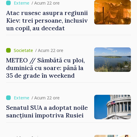
/ Acum 22 ore
Atac rusesc asupra regiunii
Kiev: trei persoane, inclusiv
un copil, au decedat
/ Acum 22 ore
METEO // Sâmbătă cu ploi,
duminică cu soare: până la
35 de grade în weekend
/ Acum 22 ore
Senatul SUA a adoptat noile
sancțiuni împotriva Rusiei