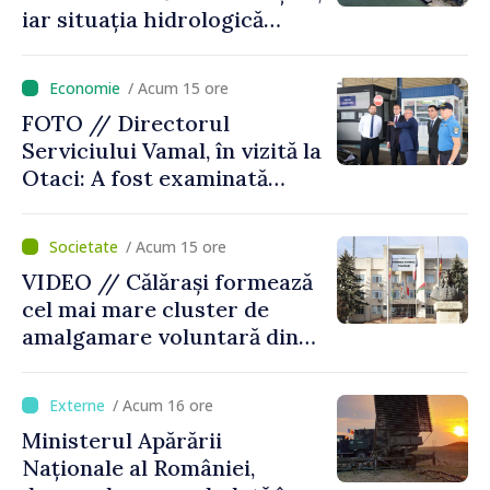
iar situația hidrologică
rămâne dificilă
/ Acum 15 ore
FOTO // Directorul
Serviciului Vamal, în vizită la
Otaci: A fost examinată
posibilitatea dotării Zonei de
control vamal cu un scanner
/ Acum 15 ore
performant
VIDEO // Călărași formează
cel mai mare cluster de
amalgamare voluntară din
Republica Moldova. Consiliul
orășenesc a aprobat decizia
/ Acum 16 ore
finală
Ministerul Apărării
Naționale al României,