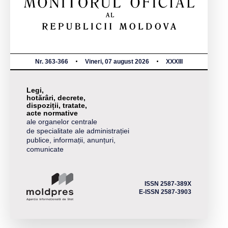
Nr. 363-366
Vineri, 07 august 2026
XXXIII
Legi,
hotărâri, decrete,
dispoziții, tratate,
acte normative
ale organelor centrale
de specialitate ale administrației
publice, informații, anunțuri,
comunicate
ISSN 2587-389X
E-ISSN 2587-3903