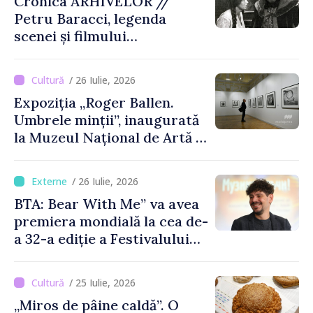
Cronica ARHIVELOR //
Petru Baracci, legenda
scenei și filmului
moldovenesc
/ 26 Iulie, 2026
Expoziția „Roger Ballen.
Umbrele minții”, inaugurată
la Muzeul Național de Artă al
Moldovei
/ 26 Iulie, 2026
BTA: Bear With Me” va avea
premiera mondială la cea de-
a 32-a ediție a Festivalului
de Film de la Sarajevo, în
august
/ 25 Iulie, 2026
„Miros de pâine caldă”. O