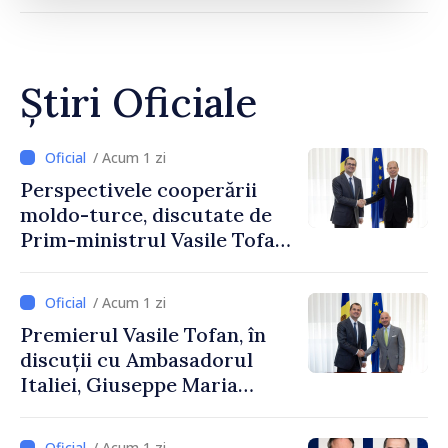
Știri Oficiale
/ Acum 1 zi
Perspectivele cooperării
moldo-turce, discutate de
Prim-ministrul Vasile Tofan
și Ambasadorul Turciei,
Uygar Mustafa Sertel
/ Acum 1 zi
Premierul Vasile Tofan, în
discuții cu Ambasadorul
Italiei, Giuseppe Maria
Perricone
/ Acum 1 zi