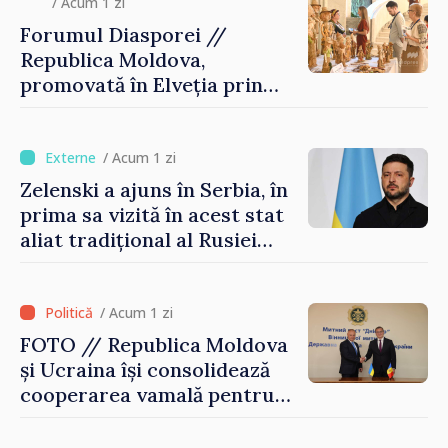
/ Acum 1 zi
Forumul Diasporei //
Republica Moldova,
promovată în Elveția prin
turism, investiții și
exporturi
/ Acum 1 zi
Zelenski a ajuns în Serbia, în
prima sa vizită în acest stat
aliat tradițional al Rusiei
după 2022
/ Acum 1 zi
FOTO // Republica Moldova
și Ucraina își consolidează
cooperarea vamală pentru
securizarea frontierei și
integrarea europeană.