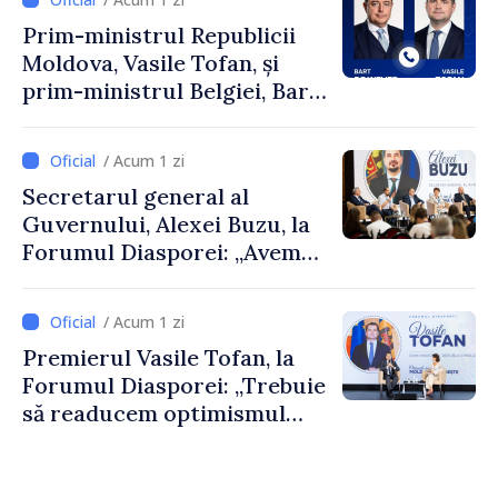
Prim-ministrul Republicii
Moldova, Vasile Tofan, și
prim-ministrul Belgiei, Bart
De Wever, au discutat
despre parcursul european
/ Acum 1 zi
al Republicii Moldova.
Secretarul general al
Guvernului, Alexei Buzu, la
Forumul Diasporei: „Avem
nevoie de fiecare dintre
dumneavoastră pentru a
/ Acum 1 zi
construi comunități mai
Premierul Vasile Tofan, la
puternice”
Forumul Diasporei: „Trebuie
să readucem optimismul
oamenilor și încrederea că
Republica Moldova merge în
direcția corectă”