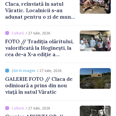
Claca, reînviată în satul
Văratic. Localnicii s-au
adunat pentru o zi de muncă
și voie bună
/ 27 Iulie, 2026
FOTO // Tradiția olăritului,
valorificată la Hoginești, la
cea de-a X-a ediție a
Târgului „La Vatra Olarului
Vasile Gonciari”
/ 27 Iulie, 2026
GALERIE FOTO // Claca de
odinioară a prins din nou
viață în satul Văratic
/ 27 Iulie, 2026