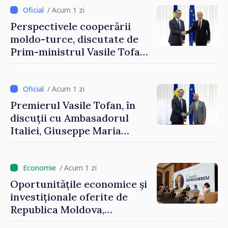
Reuniune la Moghiliov-
/ Acum 1 zi
Podolsk
Perspectivele cooperării
moldo-turce, discutate de
Prim-ministrul Vasile Tofan
și Ambasadorul Turciei,
Uygar Mustafa Sertel
/ Acum 1 zi
Premierul Vasile Tofan, în
discuții cu Ambasadorul
Italiei, Giuseppe Maria
Perricone
/ Acum 1 zi
Oportunitățile economice și
investiționale oferite de
Republica Moldova,
prezentate de vicepremierul