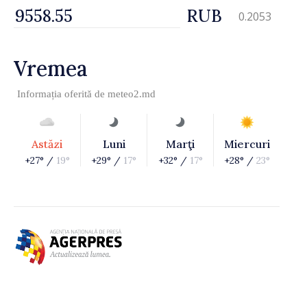
RUB
0.2053
Vremea
Informația oferită de
meteo2.md
Astăzi
Luni
Marţi
Miercuri
+27° /
19°
+29° /
17°
+32° /
17°
+28° /
23°