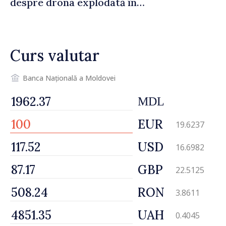
despre drona explodată în
Bulgaria: „Radarele noastre
nu au detectat niciun
vehicul aerian”
Curs valutar
Banca Națională a Moldovei
MDL
EUR
19.6237
USD
16.6982
GBP
22.5125
RON
3.8611
UAH
0.4045