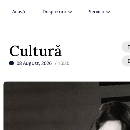
Acasă
Despre noi
Servicii
Cultură
D
08 August, 2026
/ 16:20
/ Acum 44 minute
Ministerul Apărării Nați
României, despre drona
în Bulgaria: Radarele no