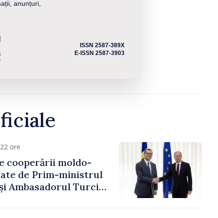
ații, anunțuri,
ISSN 2587-389X
E-ISSN 2587-3903
ficiale
22 ore
e cooperării moldo-
tate de Prim-ministrul
 și Ambasadorul Turciei,
fa Sertel