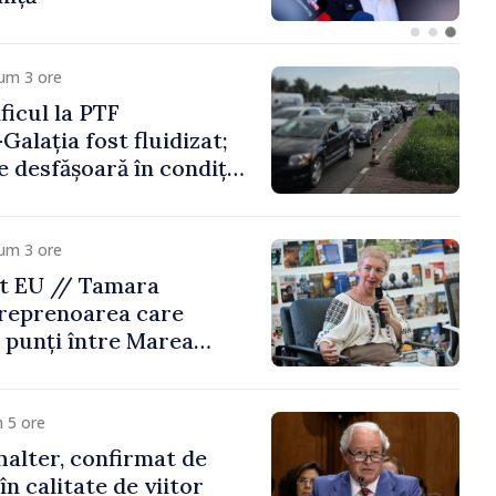
um 3 ore
icul la PTF
Galația fost fluidizat;
e desfășoară în condiții
um 3 ore
t EU // Tamara
treprenoarea care
 punți între Marea
Republica Moldova
 5 ore
alter, confirmat de
n calitate de viitor