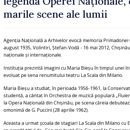
legenda Operei Naționale, 
marile scene ale lumii
Agenția Națională a Arhivelor evocă memoria Primadonei 
august 1935, Volintiri, Ștefan-Vodă - 16 mai 2012, Chișinău
naționale și internaționale.
Instituția prezintă imagini cu Maria Bieșu în timpul unei în
evoluat pe sena renumitului teatru La Scala din Milano.
Maria Bieșu a studiat, în perioada 1956-1961, la Conservato
studentă, a cântat în Orchestra de muzică populară „Fluier
la Opera Națională din Chișinău, pe scena căreia debutează
omonimă de G. Puccini (28 aprilie 1962).
Aceasta a urmat școala de stagiari La Scala din Milano cu E