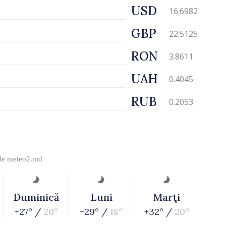
USD
16.6982
GBP
22.5125
RON
3.8611
UAH
0.4045
RUB
0.2053
 de
meteo2.md
Duminică
Luni
Marţi
+27° /
20°
+29° /
18°
+32° /
20°