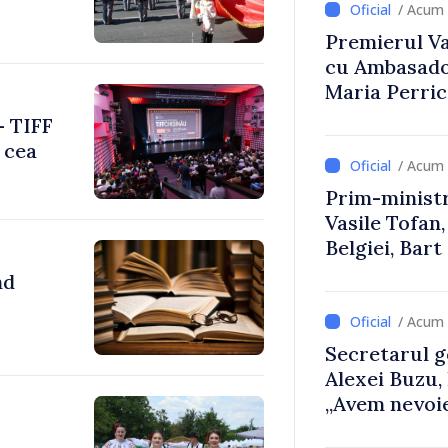
/ Acum 
Premierul Vas
cu Ambasador
Maria Perri
– TIFF
 cea
/ Acum 
Prim-ministr
Vasile Tofan,
Belgiei, Bar
despre parcu
nd
Republicii M
/ Acum 
Secretarul g
Alexei Buzu,
„Avem nevoie
dumneavoast