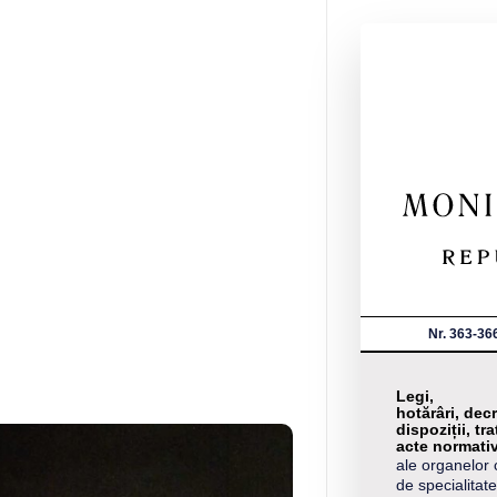
Nr. 363-36
Legi,
hotărâri, decr
dispoziții, tra
acte normati
ale organelor 
de specialitate