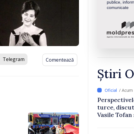
publice, inform
comunicate
Telegram
Comentează
Știri O
/ Acum 
Perspectivel
turce, discu
Vasile Tofan
Uygar Musta