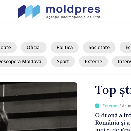
Toate
Oficial
Politică
Societate
Ec
escoperă Moldova
Sport
Externe
Interv
Top șt
/ Acu
onale al
O dronă a in
 explodată
România și a
astre nu au
metri de gra