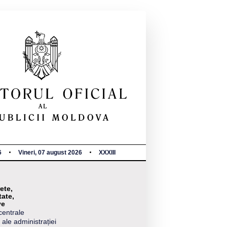
6
Vineri, 07 august 2026
XXXIII
ete,
tate,
ve
centrale
 ale administrației