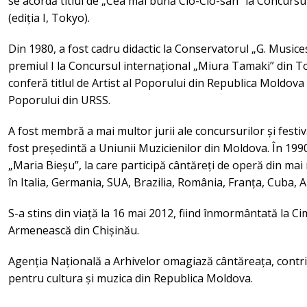
se acordă titlul de „Cea mai bună Cio-Cio-san” la Concurs
(ediția I, Tokyo).
Din 1980, a fost cadru didactic la Conservatorul „G. Musice
premiul I la Concursul internațional „Miura Tamaki” din Tok
conferă titlul de Artist al Poporului din Republica Moldova 
Poporului din URSS.
A fost membră a mai multor jurii ale concursurilor și festiv
fost președintă a Uniunii Muzicienilor din Moldova. În 1990
„Maria Bieșu”, la care participă cântăreți de operă din mai 
în Italia, Germania, SUA, Brazilia, România, Franța, Cuba, Aus
S-a stins din viață la 16 mai 2012, fiind înmormântată la Ci
Armenească din Chișinău.
Agenția Națională a Arhivelor omagiază cântăreața, contri
pentru cultura și muzica din Republica Moldova.