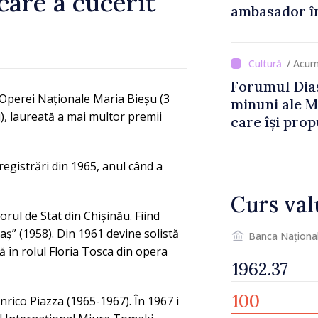
care a cucerit
ambasador î
/ Acum
Forumul Dias
Operei Naționale Maria Bieșu (3
minuni ale M
), laureată a mai multor premii
care își prop
din diaspora
registrări din 1965, anul când a
Curs val
rul de Stat din Chișinău. Fiind
aș” (1958). Din 1961 devine solistă
Banca Naționa
 în rolul Floria Tosca din opera
nrico Piazza (1965-1967). În 1967 i