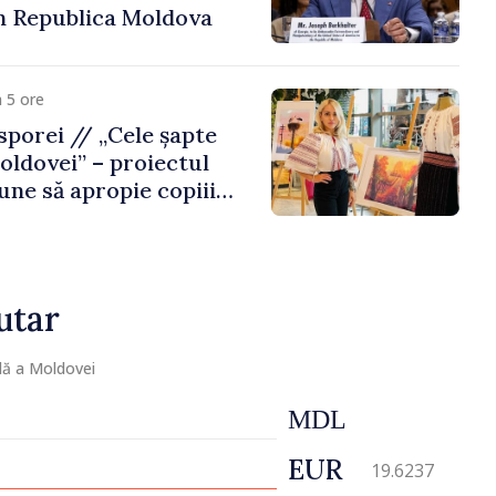
n Republica Moldova
 5 ore
porei // „Cele șapte
oldovei” – proiectul
une să apropie copiii
 de țara de origine
utar
lă a Moldovei
MDL
EUR
19.6237