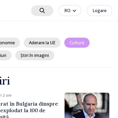
RO
Logare
onomie
Aderare la UE
Cultură
iuri
Știri în imagini
iri
m 2 ore
trat în Bulgaria dinspre
 explodat la 100 de
niță