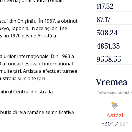
ul Internațional Miura Tomaki
scu” din Chișinău. În 1967, a obținut
yo, Japonia. În același an, i se
și în 1970 devine Artistă a
alurilor internaționale. Din 1983 a
 a fondat Festivalul internațional
multe țări. Artista a efectuat turnee
tralia și în alte țări.
Vremea
mitirul Central din strada
Informația oferită
buția căreia rămâne semnificativă
Astăzi
+30° /
22°