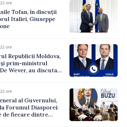
22 ore
ile Tofan, în discuții
ul Italiei, Giuseppe
cone
22 ore
ul Republicii Moldova,
 și prim-ministrul
t De Wever, au discutat
rsul european al
oldova.
22 ore
eneral al Guvernului,
 la Forumul Diasporei:
 de fiecare dintre
ră pentru a construi