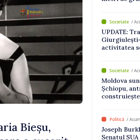
aerian
/ Ac
UPDATE: Traf
Giurgiulești-
activitatea s
normale
/ Ac
Moldova sun
Șchiopu, an
construiește
Britanie și 
/ Acum
ia Bieșu,
Joseph Burkh
Senatul SUA î