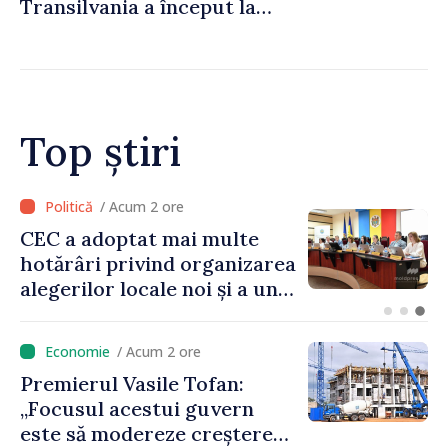
Transilvania a început la
Chișinău
Top știri
/ Acum 1 oră
Prim-ministrul Vasile Tofan
a discutat cu omologul său
bulgar, Rumen Radev
/ Acum 2 ore
Premierul Vasile Tofan:
„Focusul acestui guvern
este să modereze creșterea