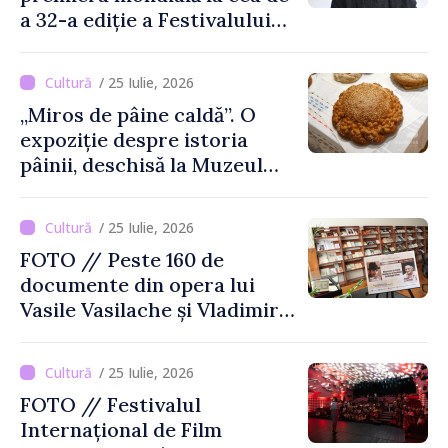
a 32-a ediție a Festivalului
de Film de la Sarajevo, în
august
/ 25 Iulie, 2026
„Miros de pâine caldă”. O
expoziție despre istoria
pâinii, deschisă la Muzeul
Național de Istorie a
Moldovei
/ 25 Iulie, 2026
FOTO // Peste 160 de
documente din opera lui
Vasile Vasilache și Vladimir
Beșleagă, expuse la
Biblioteca Națională
/ 25 Iulie, 2026
FOTO // Festivalul
Internațional de Film