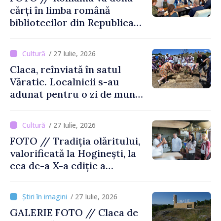
cărți în limba română
bibliotecilor din Republica
Moldova
/ 27 Iulie, 2026
Claca, reînviată în satul
Văratic. Localnicii s-au
adunat pentru o zi de muncă
și voie bună
/ 27 Iulie, 2026
FOTO // Tradiția olăritului,
valorificată la Hoginești, la
cea de-a X-a ediție a
Târgului „La Vatra Olarului
Vasile Gonciari”
/ 27 Iulie, 2026
GALERIE FOTO // Claca de