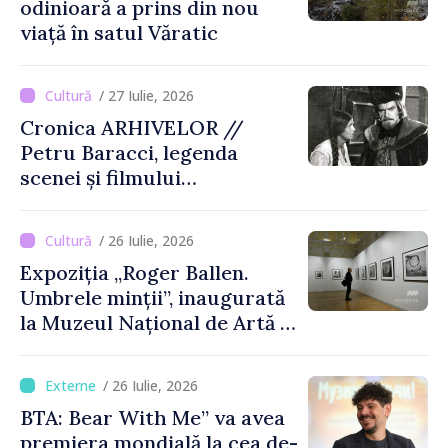
odinioară a prins din nou
viață în satul Văratic
/ 27 Iulie, 2026
Cronica ARHIVELOR //
Petru Baracci, legenda
scenei și filmului
moldovenesc
/ 26 Iulie, 2026
Expoziția „Roger Ballen.
Umbrele minții”, inaugurată
la Muzeul Național de Artă al
Moldovei
/ 26 Iulie, 2026
BTA: Bear With Me” va avea
premiera mondială la cea de-