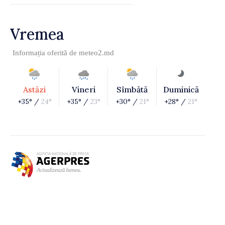
Vremea
Informația oferită de
meteo2.md
Astăzi
Vineri
Sîmbătă
Duminică
+35° /
24°
+35° /
23°
+30° /
21°
+28° /
21°