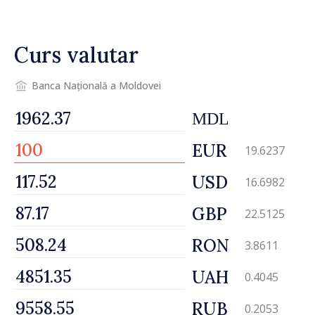
și a polițiștilor de frontieră
Curs valutar
Banca Națională a Moldovei
MDL
EUR
19.6237
USD
16.6982
GBP
22.5125
RON
3.8611
UAH
0.4045
RUB
0.2053