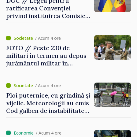
DOC // Legea pentru
ratificarea Convenției
privind instituirea Comisiei
Internaționale de Reclamații
pentru Ucraina, publicată în
Monitorul Oficial
/ Acum 4 ore
FOTO // Peste 230 de
militari în termen au depus
jurământul militar în
garnizoana Chișinău
/ Acum 4 ore
Ploi puternice, cu grindină și
vijelie. Meteorologii au emis
Cod galben de instabilitate
atmosferică
/ Acum 4 ore