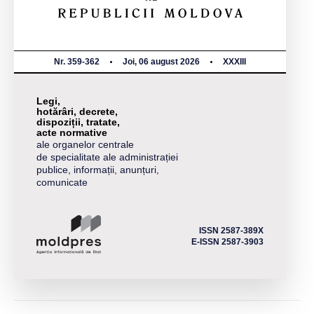
Nr. 359-362
Joi, 06 august 2026
XXXIII
Legi,
hotărâri, decrete,
dispoziții, tratate,
acte normative
ale organelor centrale
de specialitate ale administrației
publice, informații, anunțuri,
comunicate
ISSN 2587-389X
E-ISSN 2587-3903