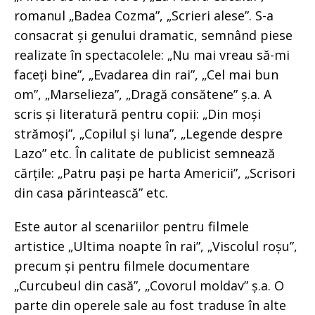
romanul „Badea Cozma”, „Scrieri alese”. S-a
consacrat și genului dramatic, semnând piese
realizate în spectacolele: „Nu mai vreau să-mi
faceți bine”, „Evadarea din rai”, „Cel mai bun
om”, „Marselieza”, „Dragă consătene” ș.a. A
scris și literatură pentru copii: „Din moși
strămoși”, „Copilul și luna”, „Legende despre
Lazo” etc. În calitate de publicist semnează
cărțile: „Patru pași pe harta Americii”, „Scrisori
din casa părintească” etc.
Este autor al scenariilor pentru filmele
artistice „Ultima noapte în rai”, „Viscolul roșu”,
precum și pentru filmele documentare
„Curcubeul din casă”, „Covorul moldav” ș.a. O
parte din operele sale au fost traduse în alte