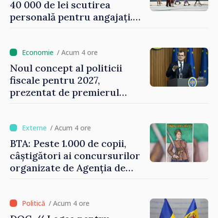
40 000 de lei scutirea
personală pentru angajați.
Vasile Tofan: „Aproape 800
de milioane de lei îi lăsăm
oamenilor”
/ Acum 4 ore
Noul concept al politicii
fiscale pentru 2027,
prezentat de premierul
Vasile Tofan: „Taxăm mai
puțin munca, stimulăm
investițiile, taxăm viciile și
/ Acum 4 ore
echilibrăm taxarea
BTA: Peste 1.000 de copii,
consumului”
câștigători ai concursurilor
organizate de Agenția de
Stat pentru Bulgarii din
Străinătate, vor fi premiați
/ Acum 4 ore