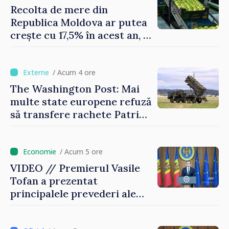
Recolta de mere din
Republica Moldova ar putea
crește cu 17,5% în acest an, în
timp ce producția din UE
este estimată în scădere
/ Acum 4 ore
The Washington Post: Mai
multe state europene refuză
să transfere rachete Patriot
Ucrainei
/ Acum 5 ore
VIDEO // Premierul Vasile
Tofan a prezentat
principalele prevederi ale
politicii fiscale pentru anul
2027