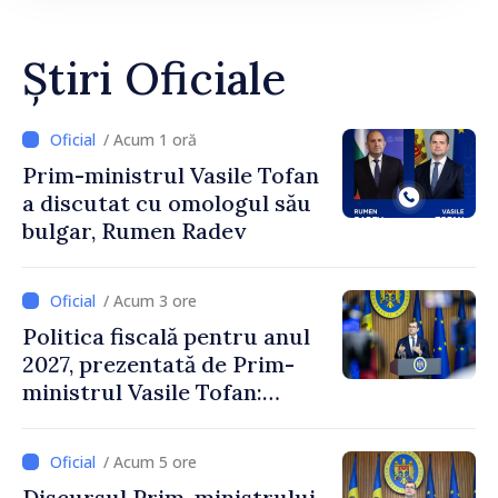
Știri Oficiale
/ Acum 1 oră
Prim-ministrul Vasile Tofan
a discutat cu omologul său
bulgar, Rumen Radev
/ Acum 3 ore
Politica fiscală pentru anul
2027, prezentată de Prim-
ministrul Vasile Tofan:
Reducerea poverii pe muncă,
stimularea investițiilor și o
/ Acum 5 ore
taxare mai echitabilă
Discursul Prim-ministrului