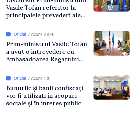
Vasile Tofan referitor la
principalele prevederi ale
politicii fiscale pentru anul
2027
/ Acum 8 ore
Prim-ministrul Vasile Tofan
a avut o întrevedere cu
Ambasadoarea Regatului
Unit al Marii Britanii și
Irlandei de Nord, Fern
/ Acum 1 zi
Horine
Bunurile și banii confiscați
vor fi utilizați în scopuri
sociale și în interes public