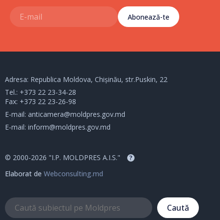
Abonează-te
Adresa: Republica Moldova, Chișinău, str.Puskin, 22
Tel.:
+373 22 23-34-28
Fax: +373 22 23-26-98
E-mail:
anticamera@moldpres.gov.md
E-mail:
inform@moldpres.gov.md
© 2000-2026 "I.P. MOLDPRES A.I.S."
?
Elaborat de
Webconsulting.md
Caută