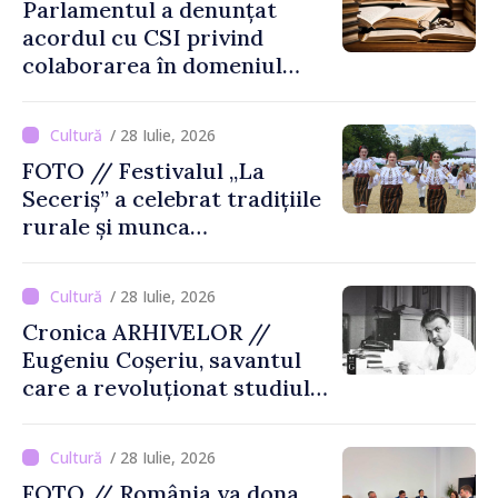
Parlamentul a denunțat
acordul cu CSI privind
colaborarea în domeniul
cărții și poligrafiei
/ 28 Iulie, 2026
FOTO // Festivalul „La
Seceriș” a celebrat tradițiile
rurale și munca
agricultorilor la Cîrnățeni
/ 28 Iulie, 2026
Cronica ARHIVELOR //
Eugeniu Coșeriu, savantul
care a revoluționat studiul
limbajului
/ 28 Iulie, 2026
FOTO // România va dona