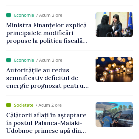
prețurilor la imobiliare”
/ Acum 2 ore
Ministra Finanțelor explică
principalele modificări
propuse la politica fiscală
2027 privind impozitul pe
venit
/ Acum 2 ore
Autoritățile au redus
semnificativ deficitul de
energie prognozat pentru
astăzi
/ Acum 2 ore
Călătorii aflați în așteptare
în postul Palanca-Maiaki-
Udobnoe primesc apă din
partea funcționarilor vamali