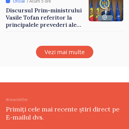
/ Acum 5 ore
Discursul Prim-ministrului
Vasile Tofan referitor la
principalele prevederi ale
politicii fiscale pentru anul
2027
Vezi mai multe
#newsletter
Primiți cele mai recente știri direct pe
E-mailul dvs.