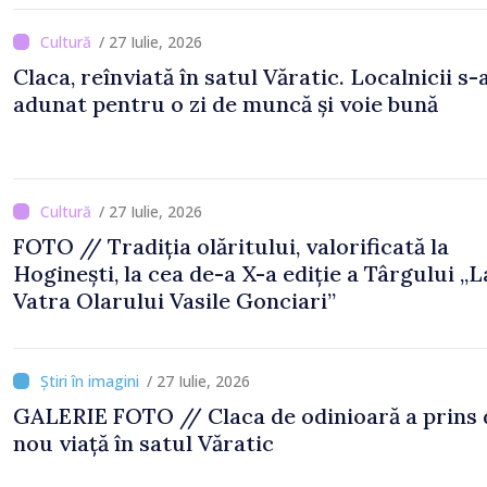
/ 27 Iulie, 2026
Claca, reînviată în satul Văratic. Localnicii s-
adunat pentru o zi de muncă și voie bună
/ 27 Iulie, 2026
FOTO // Tradiția olăritului, valorificată la
Hoginești, la cea de-a X-a ediție a Târgului „L
Vatra Olarului Vasile Gonciari”
/ 27 Iulie, 2026
GALERIE FOTO // Claca de odinioară a prins din
nou viață în satul Văratic