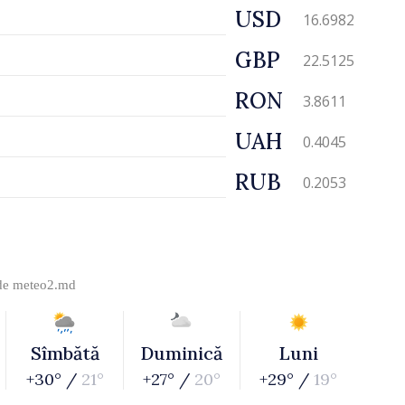
USD
16.6982
GBP
22.5125
RON
3.8611
UAH
0.4045
RUB
0.2053
 de
meteo2.md
Sîmbătă
Duminică
Luni
+30° /
21°
+27° /
20°
+29° /
19°