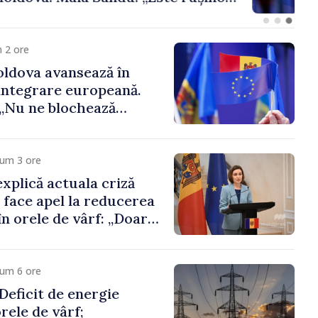
 funcții înalte nu
ica statului”
 2 ore
ldova avansează în
integrare europeană.
„Nu ne blochează
cum 3 ore
xplică actuala criză
i face apel la reducerea
n orele de vârf: „Doar
 menține prețurile la
 mic”
cum 6 ore
eficit de energie
orele de vârf;