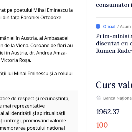
consumatorii
at pe poetului Mihai Eminescu la
economiseas
ui din fața Parohiei Ortodoxe
/ Acum 
Prim-ministr
mâniei în Austria, ai Ambasadei
discutat cu 
n de la Viena. Coroane de flori au
Rumen Rade
ei în Austria, dr. Andrea Amza-
Victoria Roșa.
ții lui Mihai Eminescu și a rolului
Curs val
Banca Naționa
tice de respect și recunoștință,
e mai reprezentative
l identității și spiritualității
ii întregi, promovând valorile
 Comemorarea poetului național