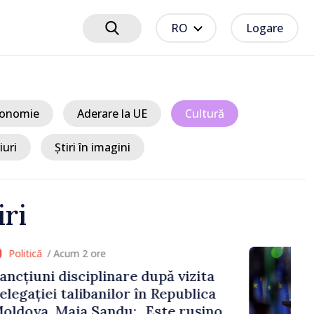
RO
Logare
onomie
Aderare la UE
Cultură
iuri
Știri în imagini
iri
 2 ore
ciplinare după vizita
libanilor în Republica
a Sandu: „Este rușinos