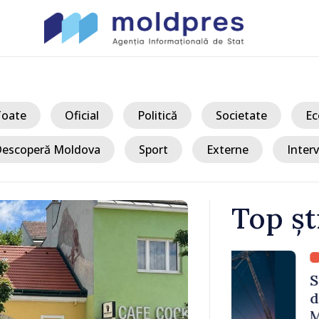
Toate
Oficial
Politică
Societate
Ec
escoperă Moldova
Sport
Externe
Interv
Top șt
/ Acum
 Bălți–
Sancțiuni dis
tă în urma
delegației ta
Moldova. Mai