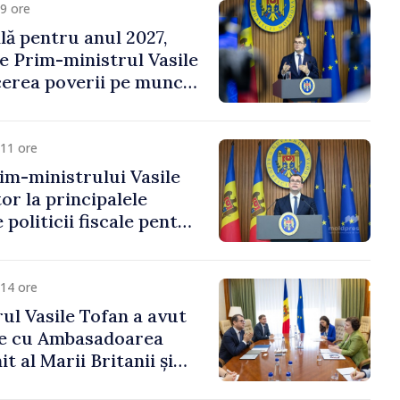
9 ore
ală pentru anul 2027,
e Prim-ministrul Vasile
erea poverii pe muncă,
vestițiilor și o taxare
lă
11 ore
im-ministrului Vasile
or la principalele
 politicii fiscale pentru
14 ore
ul Vasile Tofan a avut
re cu Ambasadoarea
t al Marii Britanii și
Nord, Fern Horine