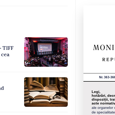
– TIFF
 cea
Nr. 363-36
nd
Legi,
hotărâri, decr
dispoziții, tra
acte normati
ale organelor 
de specialitate