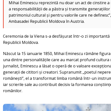
Mihai Eminescu reprezintă nu doar un act de cinstire a m
a responsabilității de a păstra și transmite generațiilor
patrimoniul cultural și pentru valorile care ne definesc
Ambasadei Republicii Moldova în Austria.
Ceremonia de la Viena s-a desfășurat într-o zi important
Republicii Moldova.
Născut la 15 ianuarie 1850, Mihai Eminescu rămâne figura 
una dintre personalitățile care au marcat profund cultura 
jurnalist, Eminescu a lăsat o operă de o valoare excepționa
generații de cititori și creatori. Supranumit „poetul nepere
românești”, el a transformat limba română într-un instrume
iar scrierile sale au contribuit decisiv la formarea conștiințe
românilor.