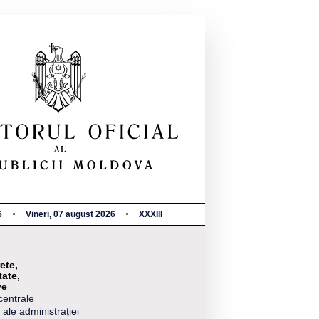
6
Vineri, 07 august 2026
XXXIII
ete,
tate,
ve
centrale
 ale administrației