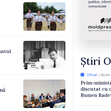
publice, inform
comunicate
antul
Știri O
/ Acum 
Prim-ministr
discutat cu 
ână
Rumen Rade