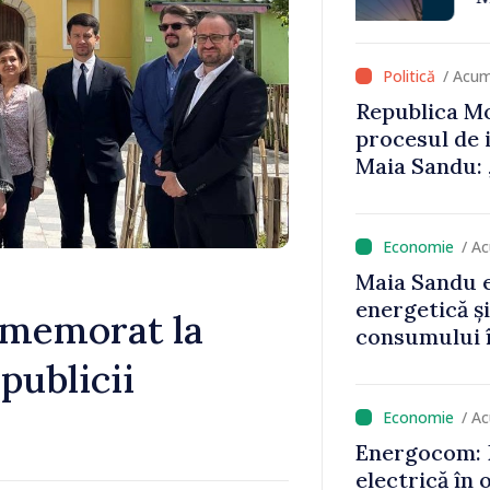
că oameni cu
cunosc polit
/ Acum
Republica Mo
procesul de 
Maia Sandu: 
niciun stat”
/ A
Maia Sandu e
energetică ș
omemorat la
consumului î
astfel putem
publicii
un nivel mai
/ A
Energocom: D
electrică în 