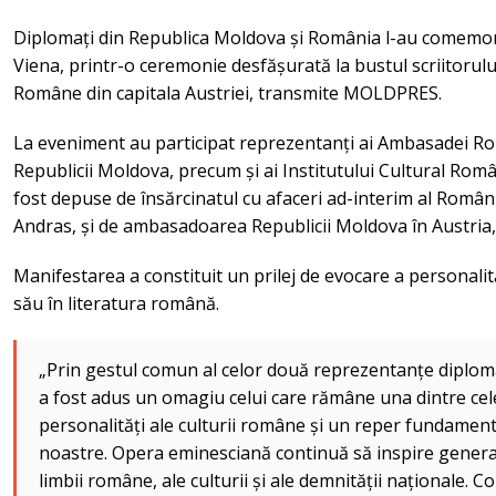
Diplomați din Republica Moldova și România l-au comemor
Viena, printr-o ceremonie desfășurată la bustul scriitorul
Române din capitala Austriei, transmite MOLDPRES.
La eveniment au participat reprezentanți ai Ambasadei Ro
Republicii Moldova, precum și ai Institutului Cultural Româ
fost depuse de însărcinatul cu afaceri ad-interim al Români
Andras, și de ambasadoarea Republicii Moldova în Austria, 
Manifestarea a constituit un prilej de evocare a personalită
său în literatura română.
„Prin gestul comun al celor două reprezentanțe diploma
a fost adus un omagiu celui care rămâne una dintre cel
personalități ale culturii române și un reper fundamental a
noastre. Opera eminesciană continuă să inspire generaț
limbii române, ale culturii și ale demnității naționale.