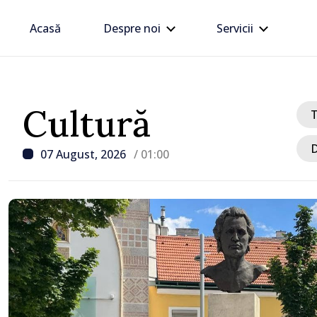
Acasă
Despre noi
Servicii
Cultură
D
07 August, 2026
/ 01:00
/ Acum 1 oră
Linia electrică de 330 kV
Dnestrovsk, grav avaria
calamităților naturale