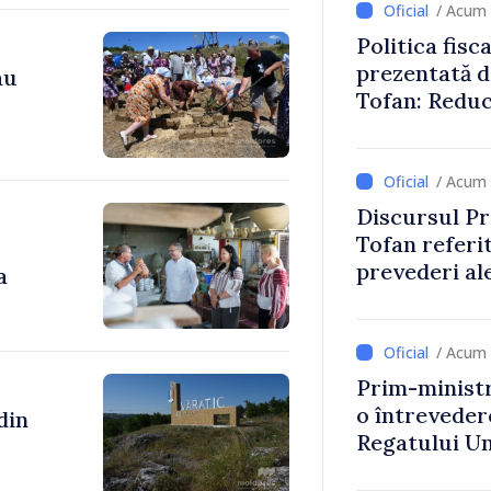
/ Acum 
Politica fisc
prezentată d
au
Tofan: Reduc
stimularea in
mai echitabi
/ Acum 
Discursul Pr
Tofan referit
prevederi ale
a
anul 2027
/ Acum 
Prim-ministr
o întrevede
Regatului Uni
Irlandei de 