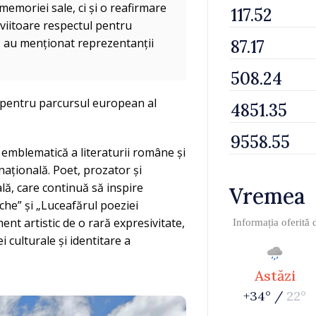
emoriei sale, ci și o reafirmare
 viitoare respectul pentru
”, au menționat reprezentanții
ă pentru parcursul european al
emblematică a literaturii române și
națională. Poet, prozator și
lă, care continuă să inspire
Vremea
che” și „Luceafărul poeziei
nt artistic de o rară expresivitate,
Informația oferită
i culturale și identitare a
Astăzi
+34° /
22°