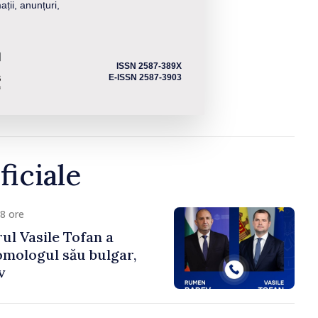
ații, anunțuri,
ISSN 2587-389X
E-ISSN 2587-3903
ficiale
8 ore
ul Vasile Tofan a
omologul său bulgar,
v