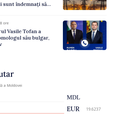
 sunt îndemnați să
că
8 ore
ul Vasile Tofan a
omologul său bulgar,
v
utar
lă a Moldovei
MDL
EUR
19.6237