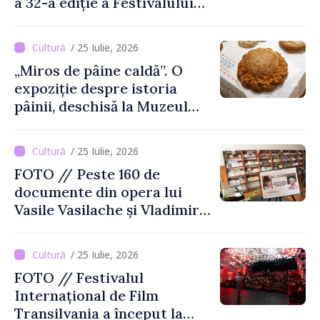
a 32-a ediție a Festivalului
de Film de la Sarajevo, în
august
/ 25 Iulie, 2026
„Miros de pâine caldă”. O
expoziție despre istoria
pâinii, deschisă la Muzeul
Național de Istorie a
Moldovei
/ 25 Iulie, 2026
FOTO // Peste 160 de
documente din opera lui
Vasile Vasilache și Vladimir
Beșleagă, expuse la
Biblioteca Națională
/ 25 Iulie, 2026
FOTO // Festivalul
Internațional de Film
Transilvania a început la