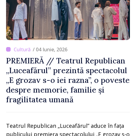
/ 04 Iunie, 2026
PREMIERĂ // Teatrul Republican
„Luceafărul” prezintă spectacolul
„E grozav s-o iei razna”, o poveste
despre memorie, familie și
fragilitatea umană
Teatrul Republican „Luceafărul” aduce în fața
publicului premiera spectacolului „E grozav s-o