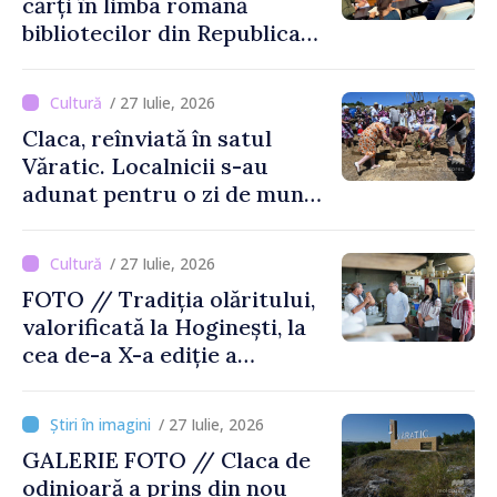
cărți în limba română
bibliotecilor din Republica
Moldova
/ 27 Iulie, 2026
Claca, reînviată în satul
Văratic. Localnicii s-au
adunat pentru o zi de muncă
și voie bună
/ 27 Iulie, 2026
FOTO // Tradiția olăritului,
valorificată la Hoginești, la
cea de-a X-a ediție a
Târgului „La Vatra Olarului
Vasile Gonciari”
/ 27 Iulie, 2026
GALERIE FOTO // Claca de
odinioară a prins din nou