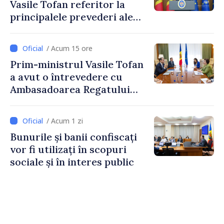
Vasile Tofan referitor la
principalele prevederi ale
politicii fiscale pentru anul
2027
/ Acum 15 ore
Prim-ministrul Vasile Tofan
a avut o întrevedere cu
Ambasadoarea Regatului
Unit al Marii Britanii și
Irlandei de Nord, Fern
/ Acum 1 zi
Horine
Bunurile și banii confiscați
vor fi utilizați în scopuri
sociale și în interes public