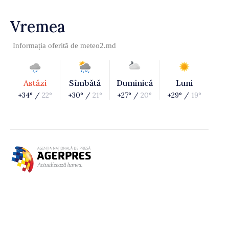
Vremea
Informația oferită de
meteo2.md
Astăzi
Sîmbătă
Duminică
Luni
+34° /
22°
+30° /
21°
+27° /
20°
+29° /
19°