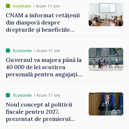
/ Acum 11 ore
CNAM a informat cetățenii
din diasporă despre
drepturile și beneficiile
asigurării medicale
/ Acum 11 ore
Guvernul va majora până la
40 000 de lei scutirea
personală pentru angajați.
Vasile Tofan: „Aproape 800
de milioane de lei îi lăsăm
oamenilor”
/ Acum 11 ore
Noul concept al politicii
fiscale pentru 2027,
prezentat de premierul
Vasile Tofan: „Taxăm mai