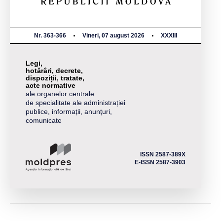
Nr. 363-366
Vineri, 07 august 2026
XXXIII
Legi,
hotărâri, decrete,
dispoziții, tratate,
acte normative
ale organelor centrale
de specialitate ale administrației
publice, informații, anunțuri,
comunicate
ISSN 2587-389X
E-ISSN 2587-3903