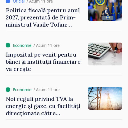
/ Acum 11 ore
Politica fiscală pentru anul
2027, prezentată de Prim-
ministrul Vasile Tofan:
Reducerea poverii pe muncă,
stimularea investițiilor și o
taxare mai echitabilă
/ Acum 11 ore
Impozitul pe venit pentru
bănci și instituții financiare
va crește
/ Acum 11 ore
Noi reguli privind TVA la
energie și gaze, cu facilități
direcționate către
consumatorii vulnerabili