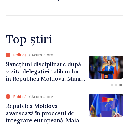
Chișinău
Top știri
/ Acum 2 ore
Adunarea Populară a
Găgăuziei trebuie să aibă un
mandat deplin. Președinta
Maia Sandu: „Alegerile să fie
libere și corecte””
/ Acum 4 ore
Republica Moldova
avansează în procesul de
integrare europeană. Maia
Sandu: „Nu ne blochează