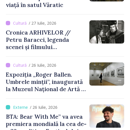
viață în satul Văratic
/ 27 Iulie, 2026
Cronica ARHIVELOR //
Petru Baracci, legenda
scenei și filmului
moldovenesc
/ 26 Iulie, 2026
Expoziția „Roger Ballen.
Umbrele minții”, inaugurată
la Muzeul Național de Artă al
Moldovei
/ 26 Iulie, 2026
BTA: Bear With Me” va avea
premiera mondială la cea de-