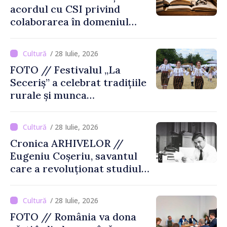
acordul cu CSI privind
colaborarea în domeniul
cărții și poligrafiei
/ 28 Iulie, 2026
FOTO // Festivalul „La
Seceriș” a celebrat tradițiile
rurale și munca
agricultorilor la Cîrnățeni
/ 28 Iulie, 2026
Cronica ARHIVELOR //
Eugeniu Coșeriu, savantul
care a revoluționat studiul
limbajului
/ 28 Iulie, 2026
FOTO // România va dona