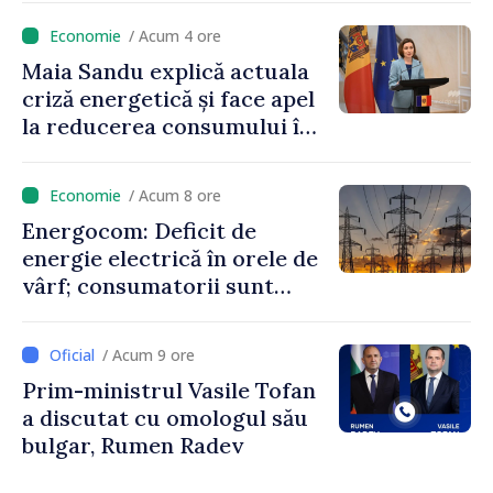
niciun stat”
/ Acum 4 ore
Maia Sandu explică actuala
criză energetică și face apel
la reducerea consumului în
orele de vârf: „Doar astfel
putem menține prețurile la
/ Acum 8 ore
un nivel mai mic”
Energocom: Deficit de
energie electrică în orele de
vârf; consumatorii sunt
îndemnați să economisească
/ Acum 9 ore
Prim-ministrul Vasile Tofan
a discutat cu omologul său
bulgar, Rumen Radev