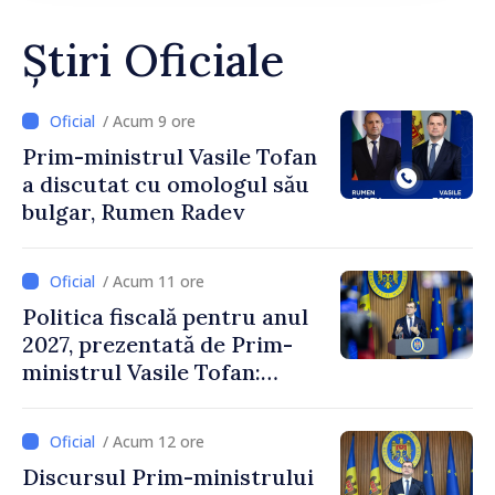
Știri Oficiale
/ Acum 9 ore
Prim-ministrul Vasile Tofan
a discutat cu omologul său
bulgar, Rumen Radev
/ Acum 11 ore
Politica fiscală pentru anul
2027, prezentată de Prim-
ministrul Vasile Tofan:
Reducerea poverii pe muncă,
stimularea investițiilor și o
/ Acum 12 ore
taxare mai echitabilă
Discursul Prim-ministrului