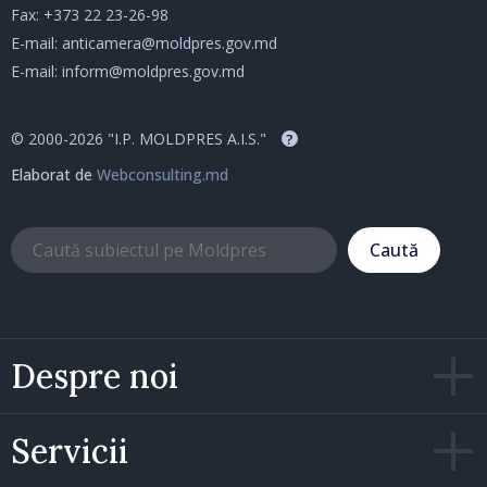
Fax: +373 22 23-26-98
E-mail:
anticamera@moldpres.gov.md
E-mail:
inform@moldpres.gov.md
© 2000-2026 "I.P. MOLDPRES A.I.S."
?
Elaborat de
Webconsulting.md
Caută
Despre noi
Servicii