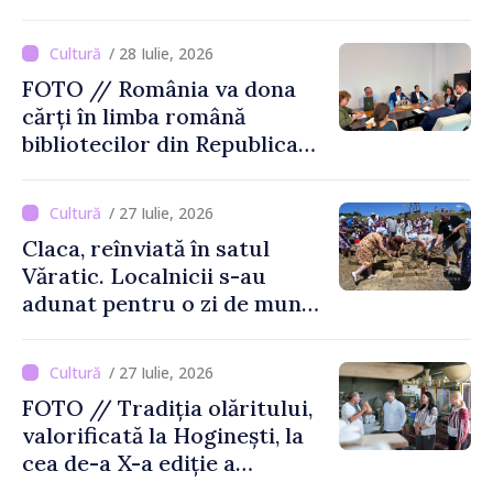
limbajului
/ 28 Iulie, 2026
FOTO // România va dona
cărți în limba română
bibliotecilor din Republica
Moldova
/ 27 Iulie, 2026
Claca, reînviată în satul
Văratic. Localnicii s-au
adunat pentru o zi de muncă
și voie bună
/ 27 Iulie, 2026
FOTO // Tradiția olăritului,
valorificată la Hoginești, la
cea de-a X-a ediție a
Târgului „La Vatra Olarului