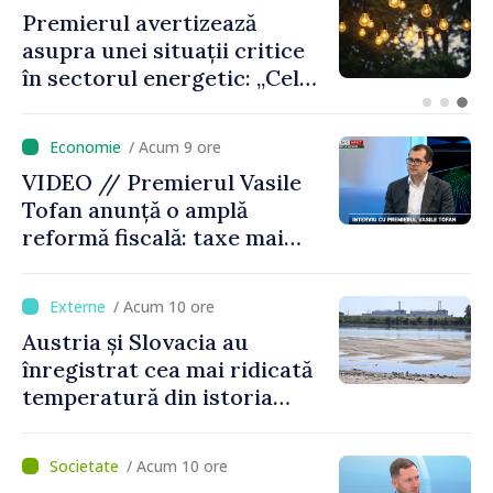
Criza carburanților: Vasile
Tofan anunță că România va
sprijini Republica Moldova
/ Acum 9 ore
VIDEO // Premierul Vasile
Tofan anunță o amplă
reformă fiscală: taxe mai
mici pe muncă, impozite mai
mari pentru bănci, tutun și
/ Acum 10 ore
jocurile de noroc
Austria și Slovacia au
înregistrat cea mai ridicată
temperatură din istoria
măsurătorilor
/ Acum 10 ore