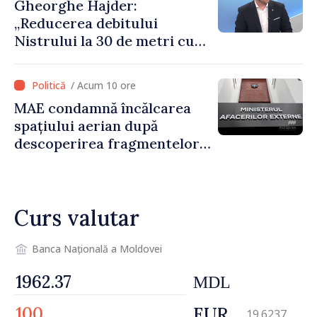
Gheorghe Hajder:
„Reducerea debitului
Nistrului la 30 de metri cubi
pe secundă ar însemna o
„catastrofă naturală”
/ Acum 10 ore
MAE condamnă încălcarea
spațiului aerian după
descoperirea fragmentelor
dronei de la Văleni
Curs valutar
Banca Națională a Moldovei
MDL
EUR
19.6237