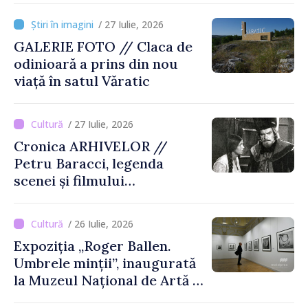
Vasile Gonciari”
/ 27 Iulie, 2026
GALERIE FOTO // Claca de
odinioară a prins din nou
viață în satul Văratic
/ 27 Iulie, 2026
Cronica ARHIVELOR //
Petru Baracci, legenda
scenei și filmului
moldovenesc
/ 26 Iulie, 2026
Expoziția „Roger Ballen.
Umbrele minții”, inaugurată
la Muzeul Național de Artă al
Moldovei