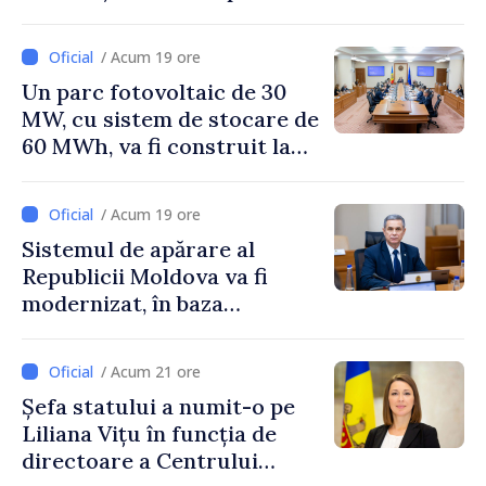
/ Acum 19 ore
Un parc fotovoltaic de 30
MW, cu sistem de stocare de
60 MWh, va fi construit la
Vadul lui Vodă
/ Acum 19 ore
Sistemul de apărare al
Republicii Moldova va fi
modernizat, în baza
Programului de
implementare a Strategiei
/ Acum 21 ore
Naționale de Apărare
Șefa statului a numit-o pe
Liliana Vițu în funcția de
directoare a Centrului