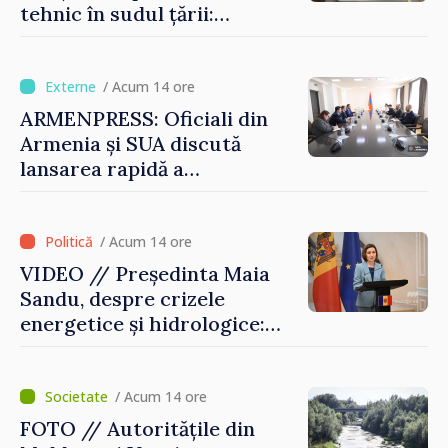
tehnic în sudul țării:
Guvernul a aprobat
înființarea Colegiului moldo-
turc la Comrat
/ Acum 14 ore
ARMENPRESS: Oficiali din
Armenia și SUA discută
lansarea rapidă a
programului TRIPP
/ Acum 14 ore
VIDEO // Președinta Maia
Sandu, despre crizele
energetice și hidrologice:
„Guvernul va face tot
posibilul pentru a atenua
consecințele”
/ Acum 14 ore
FOTO // Autoritățile din