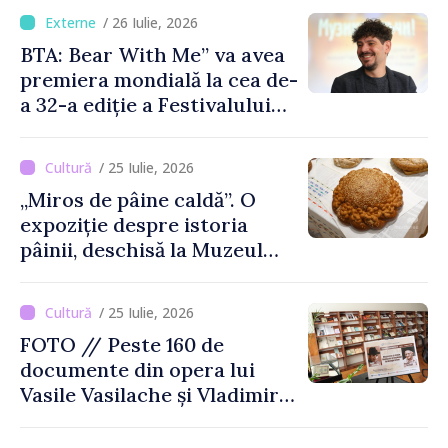
/ 26 Iulie, 2026
BTA: Bear With Me” va avea
premiera mondială la cea de-
a 32-a ediție a Festivalului
de Film de la Sarajevo, în
august
/ 25 Iulie, 2026
„Miros de pâine caldă”. O
expoziție despre istoria
pâinii, deschisă la Muzeul
Național de Istorie a
Moldovei
/ 25 Iulie, 2026
FOTO // Peste 160 de
documente din opera lui
Vasile Vasilache și Vladimir
Beșleagă, expuse la
Biblioteca Națională