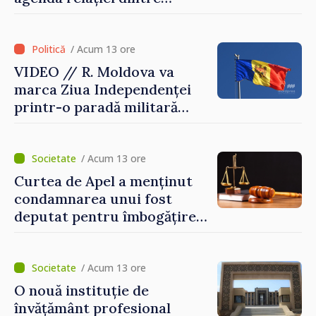
Moldova și SUA
/ Acum 13 ore
VIDEO // R. Moldova va
marca Ziua Independenței
printr-o paradă militară
solemnă. Maia Sandu:
„Evenimentul reflectă
eforturile pentru
/ Acum 13 ore
consolidarea capacităților
Curtea de Apel a menținut
de apărare”
condamnarea unui fost
deputat pentru îmbogățire
ilicită. Acesta va achita
statului peste 2,4 milioane
de lei
/ Acum 13 ore
O nouă instituție de
învățământ profesional