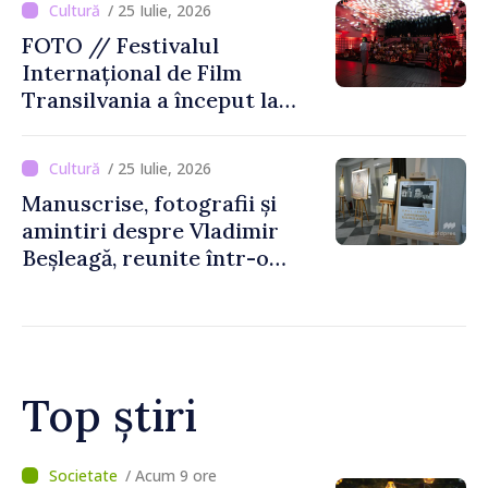
/ 25 Iulie, 2026
FOTO // Festivalul
Internațional de Film
Transilvania a început la
Chișinău
/ 25 Iulie, 2026
Manuscrise, fotografii și
amintiri despre Vladimir
Beșleagă, reunite într-o
expoziție la Muzeul
Literaturii Române
Top știri
/ Acum 8 ore