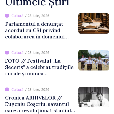
Ultimele Știri
/ 28 Iulie, 2026
Parlamentul a denunțat
acordul cu CSI privind
colaborarea în domeniul
cărții și poligrafiei
/ 28 Iulie, 2026
FOTO // Festivalul „La
Seceriș” a celebrat tradițiile
rurale și munca
agricultorilor la Cîrnățeni
/ 28 Iulie, 2026
Cronica ARHIVELOR //
Eugeniu Coșeriu, savantul
care a revoluționat studiul