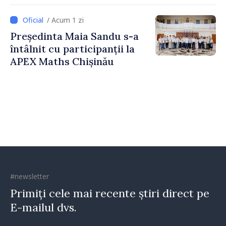
pentru Comunicare
Strategică și Contracarare a
/ Acum 1 zi
Dezinformării
Președinta Maia Sandu s-a
întâlnit cu participanții la
APEX Maths Chișinău
#newsletter
Primiți cele mai recente știri direct pe
E-mailul dvs.