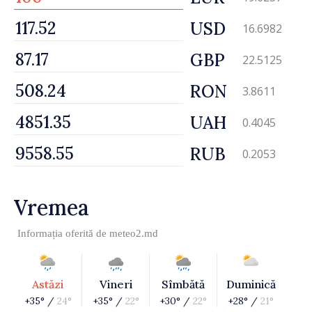
USD
16.6982
GBP
22.5125
RON
3.8611
UAH
0.4045
RUB
0.2053
Vremea
Informația oferită de
meteo2.md
Astăzi
Vineri
Sîmbătă
Duminică
+35° /
24°
+35° /
22°
+30° /
22°
+28° /
21°