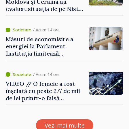
Moldova și Ucraina au
evaluat situația de pe Nistru
și pregătesc măsuri pentru
diminuarea riscurilor
/ Acum 14 ore
Măsuri de economisire a
energiei la Parlament.
Instituția limitează
consumul de electricitate și
apă caldă
/ Acum 14 ore
VIDEO // O femeie a fost
înșelată cu peste 277 de mii
de lei printr-o falsă
platformă de investiții online
Vezi mai multe