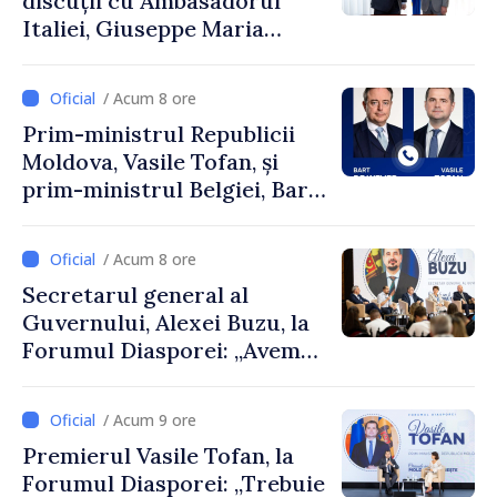
discuții cu Ambasadorul
Italiei, Giuseppe Maria
Perricone
/ Acum 8 ore
Prim-ministrul Republicii
Moldova, Vasile Tofan, și
prim-ministrul Belgiei, Bart
De Wever, au discutat
despre parcursul european
/ Acum 8 ore
al Republicii Moldova.
Secretarul general al
Guvernului, Alexei Buzu, la
Forumul Diasporei: „Avem
nevoie de fiecare dintre
dumneavoastră pentru a
/ Acum 9 ore
construi comunități mai
Premierul Vasile Tofan, la
puternice”
Forumul Diasporei: „Trebuie