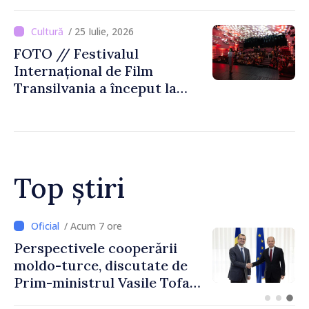
Beșleagă, expuse la
Biblioteca Națională
/ 25 Iulie, 2026
FOTO // Festivalul
Internațional de Film
Transilvania a început la
Chișinău
Top știri
7 ore
/ Acum 4 ore
e cooperării
Forumul Diaspo
 discutate de
Republica Mold
ul Vasile Tofan
promovată în El
l Turciei,
turism, investiți