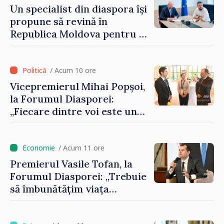
Un specialist din diaspora își
propune să revină în
Republica Moldova pentru a
contribui la dezvoltarea
registrului naval național
/ Acum 10 ore
Vicepremierul Mihai Popșoi,
la Forumul Diasporei:
„Fiecare dintre voi este un
ambasador al țării noastre și
contribuie la promovarea
imaginii Republicii Moldova”
/ Acum 11 ore
Premierul Vasile Tofan, la
Forumul Diasporei: „Trebuie
să îmbunătățim viața
oamenilor și să repornim
motoarele economiei”