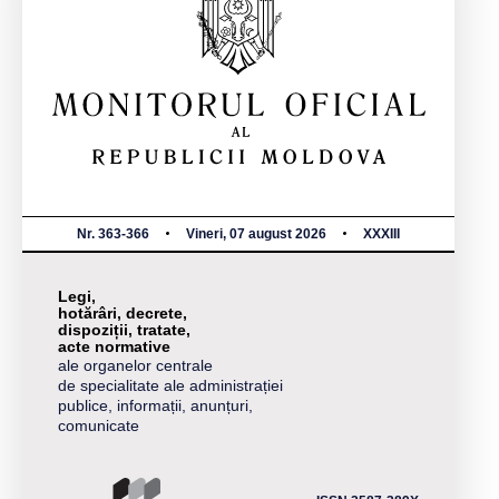
Nr. 363-366
Vineri, 07 august 2026
XXXIII
Legi,
hotărâri, decrete,
dispoziții, tratate,
acte normative
ale organelor centrale
de specialitate ale administrației
publice, informații, anunțuri,
comunicate