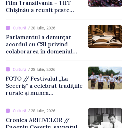
Film Transilvania – TIFF
Chișinău a reunit peste
3.200 de spectatori la cea
de-a șasea ediție
/ 28 Iulie, 2026
Parlamentul a denunțat
acordul cu CSI privind
colaborarea în domeniul
cărții și poligrafiei
/ 28 Iulie, 2026
FOTO // Festivalul „La
Seceriș” a celebrat tradițiile
rurale și munca
agricultorilor la Cîrnățeni
/ 28 Iulie, 2026
Cronica ARHIVELOR //
Eugeniu Coșeriu, savantul