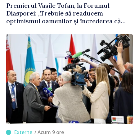
Premierul Vasile Tofan, la Forumul
Diasporei: „Trebuie să readucem
optimismul oamenilor și încrederea că
Republica Moldova merge în direcția
corectă”
/ Acum 9 ore