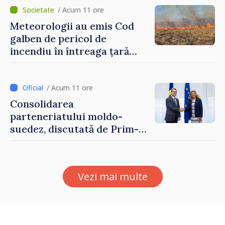
/ Acum 11 ore
Meteorologii au emis Cod
galben de pericol de
incendiu în întreaga țară
până pe 14 august
/ Acum 11 ore
Consolidarea
parteneriatului moldo-
suedez, discutată de Prim-
ministrul Vasile Tofan și
Ambasadoarea Suediei,
Petra Lärke
Vezi mai multe