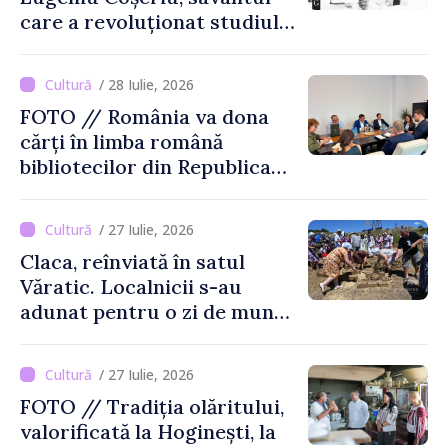
care a revoluționat studiul
limbajului
/ 28 Iulie, 2026
FOTO // România va dona
cărți în limba română
bibliotecilor din Republica
Moldova
/ 27 Iulie, 2026
Claca, reînviată în satul
Văratic. Localnicii s-au
adunat pentru o zi de muncă
și voie bună
/ 27 Iulie, 2026
FOTO // Tradiția olăritului,
valorificată la Hoginești, la