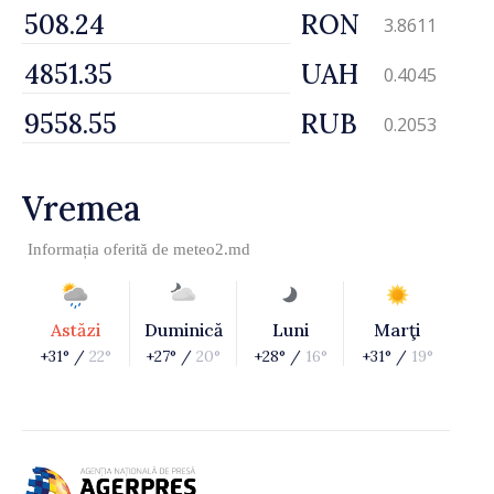
RON
3.8611
UAH
0.4045
RUB
0.2053
Vremea
Informația oferită de
meteo2.md
Astăzi
Duminică
Luni
Marţi
+31° /
22°
+27° /
20°
+28° /
16°
+31° /
19°