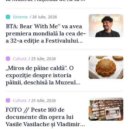
Moldovei
/ 26 Iulie, 2026
BTA: Bear With Me” va avea
premiera mondială la cea de-
a 32-a ediție a Festivalului
de Film de la Sarajevo, în
august
/ 25 Iulie, 2026
„Miros de pâine caldă”. O
expoziție despre istoria
pâinii, deschisă la Muzeul
Național de Istorie a
Moldovei
/ 25 Iulie, 2026
FOTO // Peste 160 de
documente din opera lui
Vasile Vasilache și Vladimir