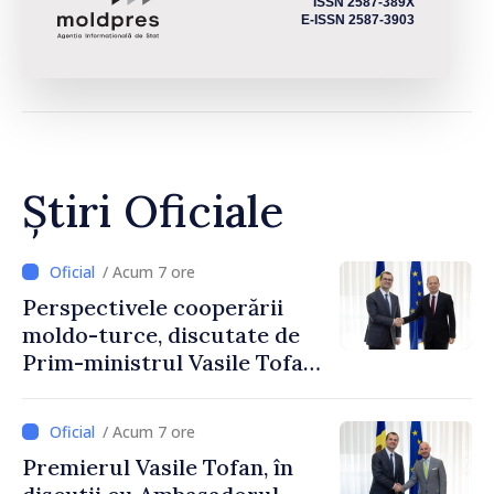
ISSN 2587-389X
E-ISSN 2587-3903
Știri Oficiale
/ Acum 7 ore
Perspectivele cooperării
moldo-turce, discutate de
Prim-ministrul Vasile Tofan
și Ambasadorul Turciei,
Uygar Mustafa Sertel
/ Acum 7 ore
Premierul Vasile Tofan, în