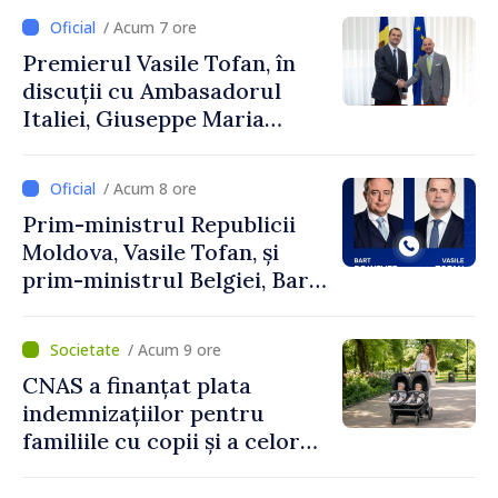
a Sertel
exporturi
/ Acum 7 ore
Premierul Vasile Tofan, în
discuții cu Ambasadorul
Italiei, Giuseppe Maria
Perricone
/ Acum 8 ore
Prim-ministrul Republicii
Moldova, Vasile Tofan, și
prim-ministrul Belgiei, Bart
De Wever, au discutat
despre parcursul european
/ Acum 9 ore
al Republicii Moldova.
CNAS a finanțat plata
indemnizațiilor pentru
familiile cu copii și a celor
pentru incapacitate
temporară de muncă