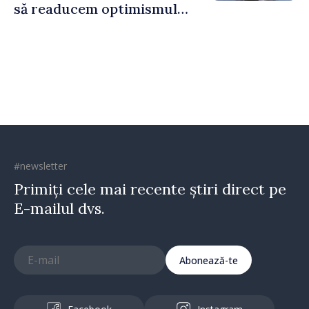
să readucem optimismul
oamenilor și încrederea că
Republica Moldova merge în
direcția corectă”
#newsletter
Primiți cele mai recente știri direct pe
E-mailul dvs.
Abonează-te