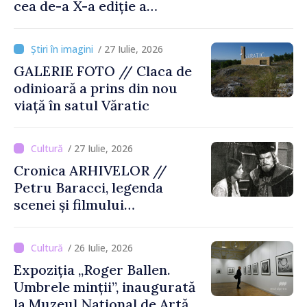
cea de-a X-a ediție a
Târgului „La Vatra Olarului
Vasile Gonciari”
/ 27 Iulie, 2026
GALERIE FOTO // Claca de
odinioară a prins din nou
viață în satul Văratic
/ 27 Iulie, 2026
Cronica ARHIVELOR //
Petru Baracci, legenda
scenei și filmului
moldovenesc
/ 26 Iulie, 2026
Expoziția „Roger Ballen.
Umbrele minții”, inaugurată
la Muzeul Național de Artă al