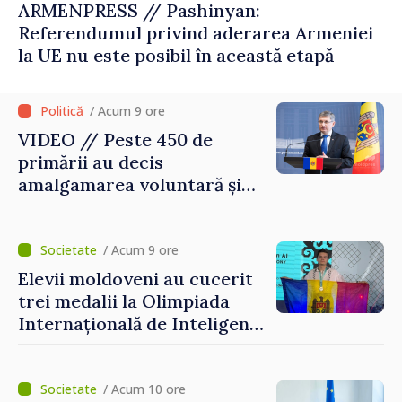
ARMENPRESS // Pashinyan:
Referendumul privind aderarea Armeniei
la UE nu este posibil în această etapă
/ Acum 9 ore
VIDEO // Peste 450 de
primării au decis
amalgamarea voluntară și
vor beneficia de fonduri
pentru investiții. Igor
Grosu: „Este important să
/ Acum 9 ore
depășim blocajele și să dăm o
Elevii moldoveni au cucerit
șansă localităților să se
trei medalii la Olimpiada
dezvolte”
Internațională de Inteligență
Artificială
/ Acum 10 ore