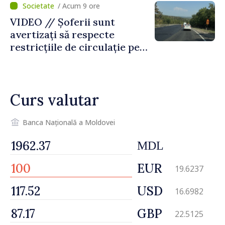
/ Acum 9 ore
VIDEO // Șoferii sunt
avertizați să respecte
restricțiile de circulație pe
drumul R3, unde se
desfășoară lucrări de
reparație
Curs valutar
Banca Națională a Moldovei
MDL
EUR
19.6237
USD
16.6982
GBP
22.5125