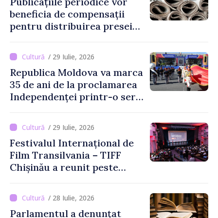
Publicațiile periodice vor
beneficia de compensații
pentru distribuirea presei
tipărite
/ 29 Iulie, 2026
Republica Moldova va marca
35 de ani de la proclamarea
Independenței printr-o serie
de evenimente
/ 29 Iulie, 2026
Festivalul Internațional de
Film Transilvania – TIFF
Chișinău a reunit peste
3.200 de spectatori la cea
de-a șasea ediție
/ 28 Iulie, 2026
Parlamentul a denunțat