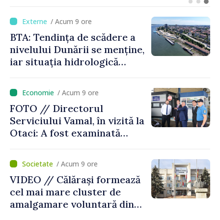
legătură cu drona prăbușită
/ Acum 9 ore
BTA: Tendința de scădere a
nivelului Dunării se menține,
iar situația hidrologică
rămâne dificilă
/ Acum 9 ore
FOTO // Directorul
Serviciului Vamal, în vizită la
Otaci: A fost examinată
posibilitatea dotării Zonei de
control vamal cu un scanner
/ Acum 9 ore
performant
VIDEO // Călărași formează
cel mai mare cluster de
amalgamare voluntară din
Republica Moldova. Consiliul