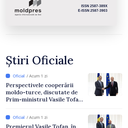
ISSN 2587-389X
E-ISSN 2587-3903
Știri Oficiale
/ Acum 1 zi
Perspectivele cooperării
moldo-turce, discutate de
Prim-ministrul Vasile Tofan
și Ambasadorul Turciei,
Uygar Mustafa Sertel
/ Acum 1 zi
Premierul Vasile Tofan, în