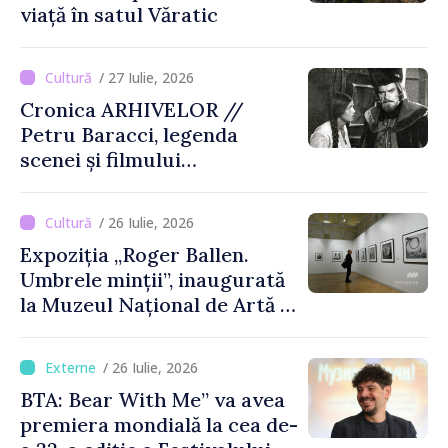
viață în satul Văratic
/ 27 Iulie, 2026
Cronica ARHIVELOR //
Petru Baracci, legenda
scenei și filmului
moldovenesc
/ 26 Iulie, 2026
Expoziția „Roger Ballen.
Umbrele minții”, inaugurată
la Muzeul Național de Artă al
Moldovei
/ 26 Iulie, 2026
BTA: Bear With Me” va avea
premiera mondială la cea de-