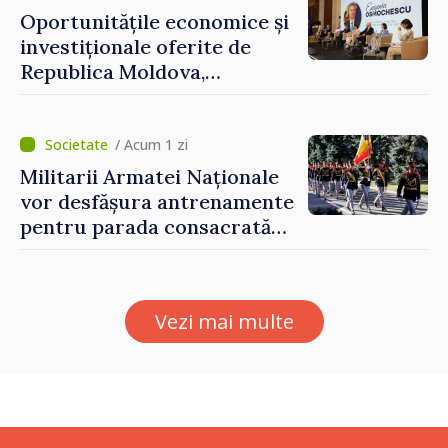
Oportunitățile economice și
investiționale oferite de
Republica Moldova,
prezentate de vicepremierul
Eugeniu Osmochescu, la
Forumul Diasporei
/ Acum 1 zi
Militarii Armatei Naționale
vor desfășura antrenamente
pentru parada consacrată
Zilei Independenței
Vezi mai multe