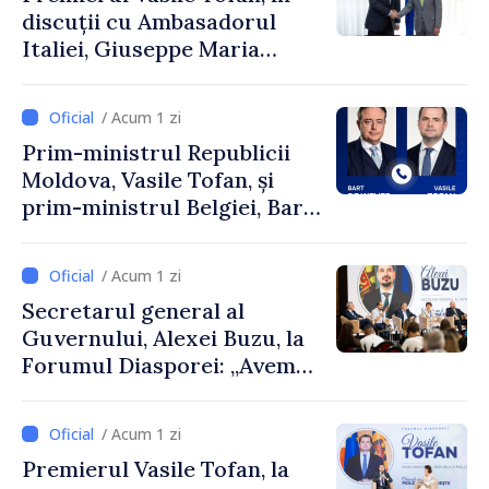
discuții cu Ambasadorul
Italiei, Giuseppe Maria
Perricone
/ Acum 1 zi
Prim-ministrul Republicii
Moldova, Vasile Tofan, și
prim-ministrul Belgiei, Bart
De Wever, au discutat
despre parcursul european
/ Acum 1 zi
al Republicii Moldova.
Secretarul general al
Guvernului, Alexei Buzu, la
Forumul Diasporei: „Avem
nevoie de fiecare dintre
dumneavoastră pentru a
/ Acum 1 zi
construi comunități mai
Premierul Vasile Tofan, la
puternice”