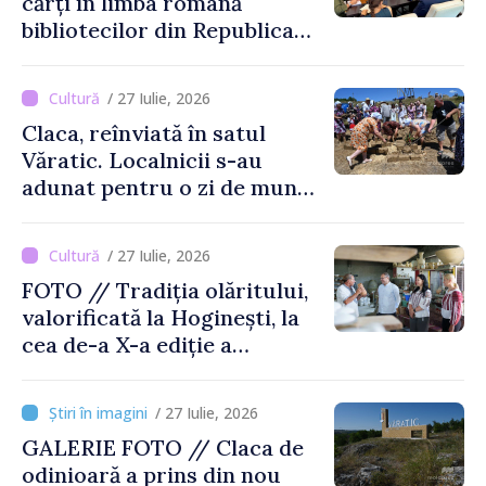
cărți în limba română
bibliotecilor din Republica
Moldova
/ 27 Iulie, 2026
Claca, reînviată în satul
Văratic. Localnicii s-au
adunat pentru o zi de muncă
și voie bună
/ 27 Iulie, 2026
FOTO // Tradiția olăritului,
valorificată la Hoginești, la
cea de-a X-a ediție a
Târgului „La Vatra Olarului
Vasile Gonciari”
/ 27 Iulie, 2026
GALERIE FOTO // Claca de
odinioară a prins din nou