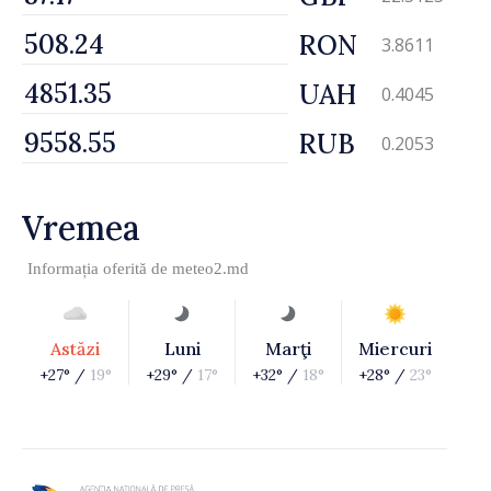
RON
3.8611
UAH
0.4045
RUB
0.2053
Vremea
Informația oferită de
meteo2.md
Astăzi
Luni
Marţi
Miercuri
+27° /
19°
+29° /
17°
+32° /
18°
+28° /
23°