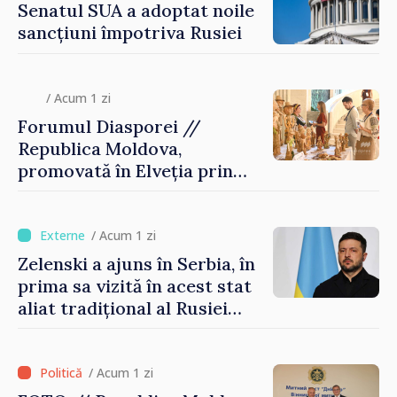
Senatul SUA a adoptat noile
sancțiuni împotriva Rusiei
/ Acum 1 zi
Forumul Diasporei //
Republica Moldova,
promovată în Elveția prin
turism, investiții și
exporturi
/ Acum 1 zi
Zelenski a ajuns în Serbia, în
prima sa vizită în acest stat
aliat tradițional al Rusiei
după 2022
/ Acum 1 zi