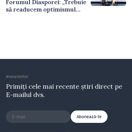
Forumul Diasporei: „Trebuie
să readucem optimismul
oamenilor și încrederea că
Republica Moldova merge în
direcția corectă”
#newsletter
Primiți cele mai recente știri direct pe
E-mailul dvs.
Abonează-te