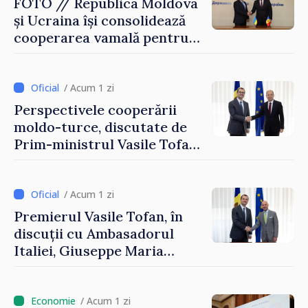
FOTO // Republica Moldova
și Ucraina își consolidează
cooperarea vamală pentru
securizarea frontierei și
integrarea europeană.
Reuniune la Moghiliov-
/ Acum 1 zi
Podolsk
Perspectivele cooperării
moldo-turce, discutate de
Prim-ministrul Vasile Tofan
și Ambasadorul Turciei,
Uygar Mustafa Sertel
/ Acum 1 zi
Premierul Vasile Tofan, în
discuții cu Ambasadorul
Italiei, Giuseppe Maria
Perricone
/ Acum 1 zi