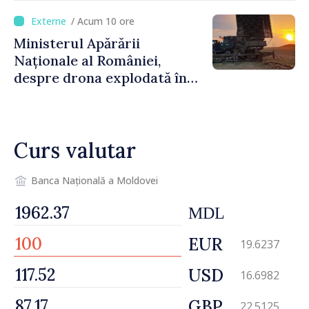
orășenesc a aprobat decizia
/ Acum 10 ore
finală
Ministerul Apărării
Naționale al României,
despre drona explodată în
Bulgaria: „Radarele noastre
nu au detectat niciun
vehicul aerian”
Curs valutar
Banca Națională a Moldovei
MDL
EUR
19.6237
USD
16.6982
GBP
22.5125