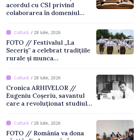
acordul cu CSI privind
colaborarea în domeniul
cărții și poligrafiei
/ 28 Iulie, 2026
FOTO // Festivalul „La
Seceriș” a celebrat tradițiile
rurale și munca
agricultorilor la Cîrnățeni
/ 28 Iulie, 2026
Cronica ARHIVELOR //
Eugeniu Coșeriu, savantul
care a revoluționat studiul
limbajului
/ 28 Iulie, 2026
FOTO // România va dona