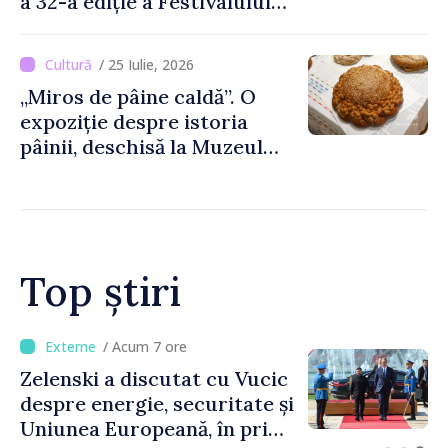
a 32-a ediție a Festivalului
de Film de la Sarajevo, în
august
/ 25 Iulie, 2026
„Miros de pâine caldă”. O
expoziție despre istoria
pâinii, deschisă la Muzeul
Național de Istorie a
Moldovei
Top știri
/ Acum 3 ore
Bulgaria: Ambasadoarea
Ucrainei, convocată la
Ministerul de Externe în