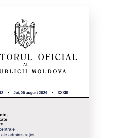
62
Joi, 06 august 2026
XXXIII
ete,
tate,
ve
centrale
 ale administrației