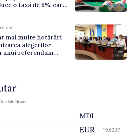
duce o taxă de 6%, care
te 500 de milioane de
 6 ore
t mai multe hotărâri
nizarea alegerilor
i a unui referendum
l Delacău, raionul
utar
lă a Moldovei
MDL
EUR
19.6237