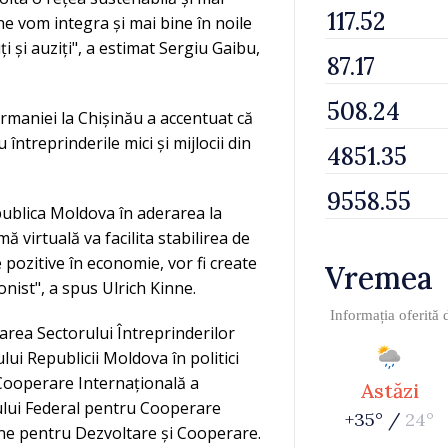
ne vom integra și mai bine în noile
i și auziți", a estimat Sergiu Gaibu,
rmaniei la Chișinău a accentuat că
întreprinderile mici și mijlocii din
publica Moldova în aderarea la
ă virtuală va facilita stabilirea de
 pozitive în economie, vor fi create
Vremea
nist", a spus Ulrich Kinne.
Informația oferită
area Sectorului Întreprinderilor
lui Republicii Moldova în politici
Cooperare Internațională a
Astăzi
ului Federal pentru Cooperare
+35° /
24°
ene pentru Dezvoltare și Cooperare.