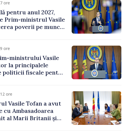
7 ore
ală pentru anul 2027,
e Prim-ministrul Vasile
erea poverii pe muncă,
vestițiilor și o taxare
lă
9 ore
im-ministrului Vasile
or la principalele
 politicii fiscale pentru
12 ore
ul Vasile Tofan a avut
re cu Ambasadoarea
t al Marii Britanii și
Nord, Fern Horine