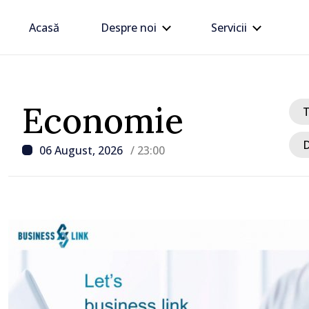
Acasă
Despre noi
Servicii
Economie
D
06 August, 2026
/ 23:00
/ Acum 1 oră
Maia Sandu explică actu
energetică și face apel 
consumului în orele de 