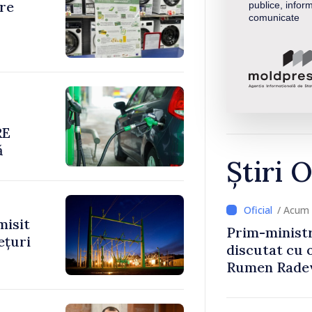
re
publice, inform
comunicate
RE
ă
Știri O
/ Acum 
misit
Prim-ministr
ețuri
discutat cu 
Rumen Rade