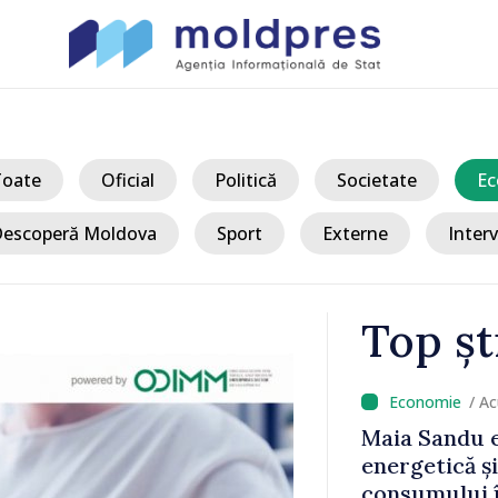
Toate
Oficial
Politică
Societate
Ec
escoperă Moldova
Sport
Externe
Interv
Top șt
/ Acu
ala criză
Sancțiuni dis
la reducerea
delegației ta
vârf: „Doar
Moldova. Mai