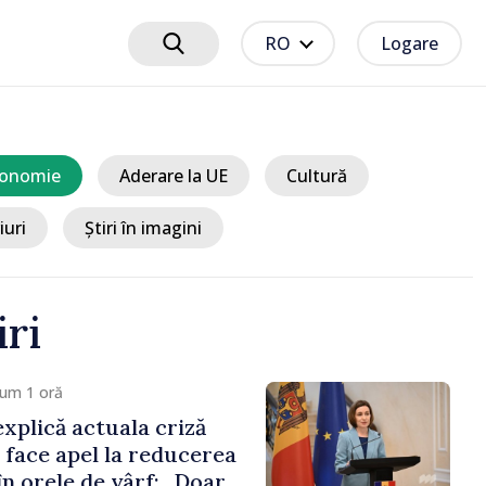
RO
Logare
onomie
Aderare la UE
Cultură
iuri
Știri în imagini
iri
m 13 minute
ciplinare după vizita
libanilor în Republica
a Sandu: „Este rușinos