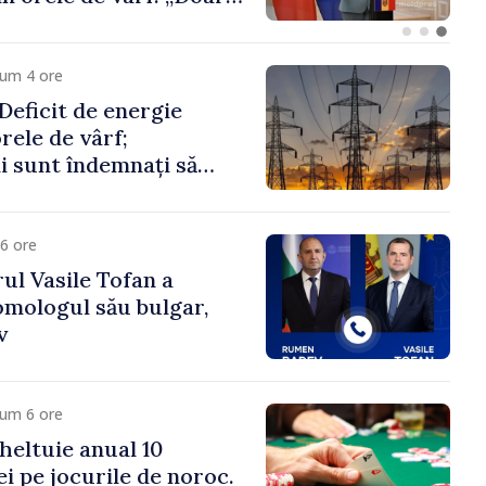
 funcții înalte nu
ica statului”
cum 4 ore
eficit de energie
orele de vârf;
 sunt îndemnați să
că
6 ore
ul Vasile Tofan a
omologul său bulgar,
v
cum 6 ore
heltuie anual 10
ei pe jocurile de noroc.