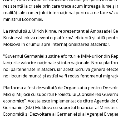
rezistentă la crizele prin care trece acum întreaga lume și 
realități ale comerțului internațional pentru a ne face văzuț
ministrul Economiei.
La rândul său, Ulrich Kinne, reprezentant al Ambasadei Ge
BusinessLink va deveni o platformă eficientă și utilă pentru 
Moldova în drumul spre internaționalizarea afacerilor.
"Guvernul Germaniei susține eforturile IMM-urilor din Re
lanțurile valorice naționale și internaționale. Noua platform
noi parteneriate în afaceri, iar acest lucru va genera efecte
noi locuri de muncă și astfel va fi redus fenomenul migrațio
Platforma a fost dezvoltată de Organizația pentru Dezvolt
Mici și Mijlocii cu suportul Proiectului „Consilierea Guvernu
economice". Acesta este implementat de către Agenția de 
Germaniei (GIZ) Moldova cu suportul financiar al Minister
Economică și Dezvoltare al Germaniei și al Agenției Elveți