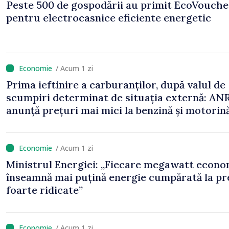
Peste 500 de gospodării au primit EcoVouche
pentru electrocasnice eficiente energetic
/ Acum 1 zi
Prima ieftinire a carburanților, după valul de
scumpiri determinat de situația externă: AN
anunță prețuri mai mici la benzină și motorin
/ Acum 1 zi
Ministrul Energiei: „Fiecare megawatt econo
înseamnă mai puțină energie cumpărată la pr
foarte ridicate”
/ Acum 1 zi