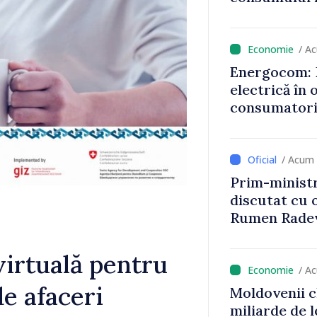
țurile la
că oameni cu
cunosc polit
/ A
Energocom: D
electrică în 
consumatorii
economiseas
/ Acum 
Prim-ministr
discutat cu 
Rumen Rade
virtuală pentru
/ A
de afaceri
Moldovenii c
miliarde de l