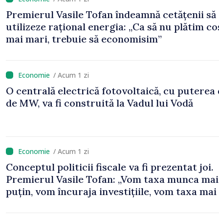
Premierul Vasile Tofan îndeamnă cetățenii să
utilizeze rațional energia: „Ca să nu plătim co
mai mari, trebuie să economisim”
/ Acum 1 zi
O centrală electrică fotovoltaică, cu puterea
de MW, va fi construită la Vadul lui Vodă
/ Acum 1 zi
Conceptul politicii fiscale va fi prezentat joi.
Premierul Vasile Tofan: „Vom taxa munca mai
puțin, vom încuraja investițiile, vom taxa mai
viciile și foarte atent vom uniformiza anumit
taxe”