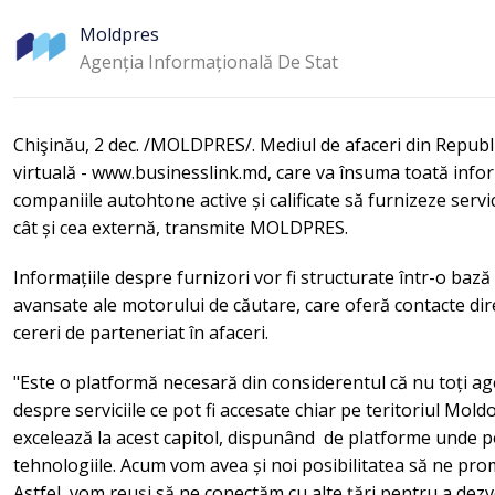
Moldpres
Agenția Informațională De Stat
Chişinău, 2 dec. /MOLDPRES/. Mediul de afaceri din Repub
virtuală - www.businesslink.md, care va însuma toată info
companiile autohtone active și calificate să furnizeze servic
cât și cea externă, transmite MOLDPRES.
Informațiile despre furnizori vor fi structurate într-o bază 
avansate ale motorului de căutare, care oferă contacte dire
cereri de parteneriat în afaceri.
"Este o platformă necesară din considerentul că nu toți ag
despre serviciile ce pot fi accesate chiar pe teritoriul Moldo
excelează la acest capitol, dispunând de platforme unde pot
tehnologiile. Acum vom avea și noi posibilitatea să ne pro
Astfel, vom reuși să ne conectăm cu alte țări pentru a dezv