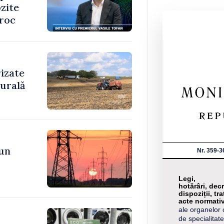
zite
oroc
rizate
rurală
 un
Nr. 359-3
Legi,
hotărâri, decr
dispoziții, tra
acte normati
ale organelor 
de specialitate