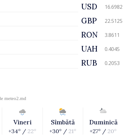
USD
16.6982
GBP
22.5125
RON
3.8611
UAH
0.4045
RUB
0.2053
 de
meteo2.md
Vineri
Sîmbătă
Duminică
+34° /
22°
+30° /
21°
+27° /
20°