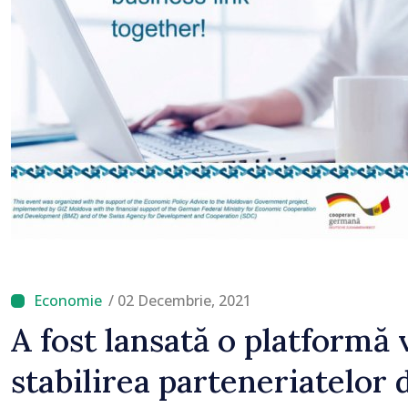
astfel putem menține pre
un nivel mai mic”
/ 02 Decembrie, 2021
A fost lansată o platformă 
stabilirea parteneriatelor 