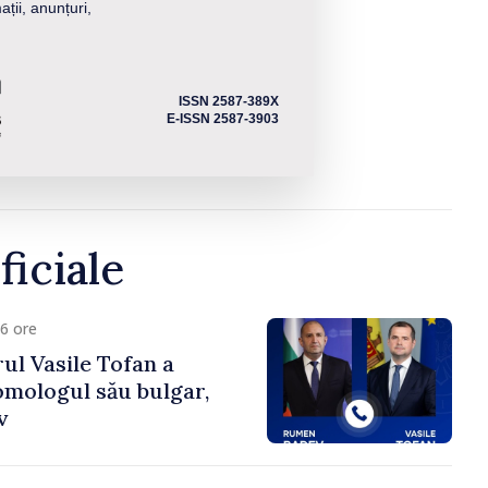
ații, anunțuri,
ISSN 2587-389X
E-ISSN 2587-3903
ficiale
6 ore
ul Vasile Tofan a
omologul său bulgar,
v