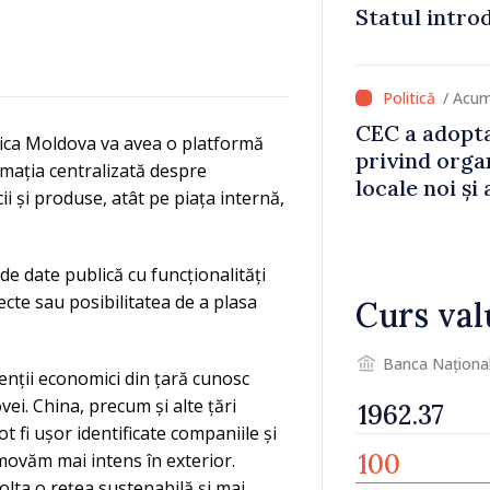
Statul intro
va aduce pes
lei la buget
/ Acum
CEC a adopta
lica Moldova va avea o platformă
privind orga
rmația centralizată despre
locale noi ș
ii și produse, atât pe piața internă,
local în satu
Anenii Noi
de date publică cu funcționalități
cte sau posibilitatea de a plasa
Curs val
Banca Naționa
enții economici din țară cunosc
vei. China, precum și alte țări
 fi ușor identificate companiile și
movăm mai intens în exterior.
olta o rețea sustenabilă și mai