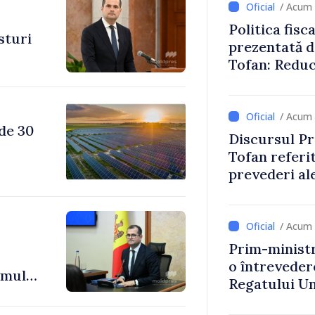
/ Acum 
Politica fisc
sturi
prezentată d
Tofan: Reduc
stimularea in
mai echitabi
/ Acum 
 de 30
Discursul Pr
Tofan referit
prevederi ale
anul 2027
/ Acum 
Prim-ministr
o întrevede
 mult
Regatului Uni
e
Irlandei de 